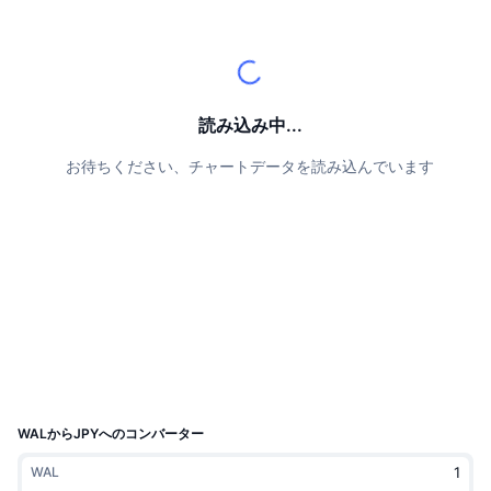
トップトレーダー
記事一覧
取引所の流入/流出
DEX API
コンバーター
リーダーボード
現物
センチメント
エンタープライズ
ニュースレター
インジケーター
トレンド
デリバティブ
料金
CMC Launch
読み込み中...
上場予定
恐怖と強欲指数・
お待ちください、チャートデータを読み込んでいます
リソース
CMCラボ
最近追加されたコイン
アルトコインシーズンインデックス
CMC Max
上昇率上位＆下落率上位
市場サイクル指標
ドキュメンテーション
トップニュース
訪問数最多
ビットコインのドミナンス
よくある質問
Telegramボット
コミュニティセンチメント
CoinMarketCap 20インデックス
AIインテグレーション
広告掲載について
チェーンランキング
CoinMarketCap 100インデックス
CMCエージェントハブ
WALからJPYへのコンバーター
予測市場
ETFフロー
サイトウィジェット
WAL
スキルマーケットプレイス