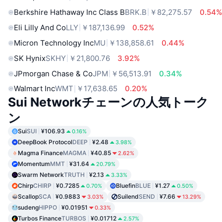
Berkshire Hathaway Inc Class B
BRK.B
￥82,275.57
0.54
Eli Lilly And Co
LLY
￥187,136.99
0.52%
Micron Technology Inc
MU
￥138,858.61
0.44%
SK Hynix
SKHY
￥21,800.76
3.92%
JPmorgan Chase & Co
JPM
￥56,513.91
0.34%
Walmart Inc
WMT
￥17,638.65
0.20%
Sui Networkチェーンの人気トーク
ン
Sui
SUI
¥106.93
0.16%
DeepBook Protocol
DEEP
¥2.48
3.98%
Magma Finance
MAGMA
¥40.85
2.62%
Momentum
MMT
¥31.64
20.79%
Swarm Network
TRUTH
¥2.13
3.33%
Chirp
CHIRP
¥0.7285
Bluefin
BLUE
¥1.27
0.70%
0.50%
Scallop
SCA
¥0.9883
Suilend
SEND
¥7.66
3.03%
13.29%
sudeng
HIPPO
¥0.01951
0.33%
Turbos Finance
TURBOS
¥0.01712
2.57%