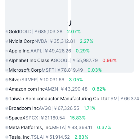
人気のリアルワールドアセット
Gold
GOLD
￥685,103.28
2.07%
Nvidia Corp
NVDA
￥35,312.81
2.27%
Apple Inc.
AAPL
￥49,426.26
0.29%
Alphabet Inc Class A
GOOGL
￥55,987.79
0.96%
Microsoft Corp
MSFT
￥78,819.49
0.03%
Silver
SILVER
￥10,031.66
3.05%
Amazon.com Inc
AMZN
￥43,290.48
0.82%
Taiwan Semiconductor Manufacturing Co Ltd
TSM
￥66,374
Broadcom Inc
AVGO
￥67,326.55
1.71%
SpaceX
SPCX
￥21,160.54
15.83%
Meta Platforms, Inc.
META
￥93,369.11
0.37%
Tesla, Inc.
TSLA
￥51,914.52
2.83%