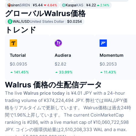
siren
SIREN
¥5.44
Kaspa
KAS
¥4.22
4.64%
2.14%
グローバルWalrus価格
WAL/USD
United States Dollar
$0.0254
トレンド
Tutorial
Audiera
Momentum
$0.0935
$2.82
$0.2053
141.45%
33.99%
11.43%
Walrus 価格の生配信データ
The live
Walrus price today
is ¥4.01 JPY with a 24-hour
trading volume of ¥374,224,494 JPY.
弊社ではWAL/JPY価
格をリアルタイムで更新しています。
Walrus価格は過去24時
間で1.96%上昇しています。
The current CoinMarketCap
ranking is #286, with a live market cap of ¥10,060,722,598
JPY.
コインの循環供給量は2,510,208,333 WAL
and a max.