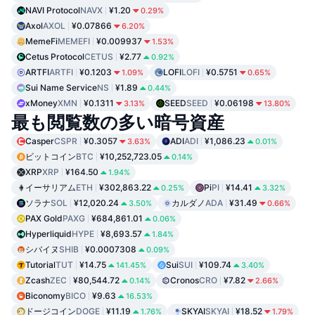
NAVI Protocol
NAVX
¥1.20
0.29%
Axol
AXOL
¥0.07866
6.20%
MemeFi
MEMEFI
¥0.009937
1.53%
Cetus Protocol
CETUS
¥2.77
0.92%
ARTFI
ARTFI
¥0.1203
LOFI
LOFI
¥0.5751
1.09%
0.65%
Sui Name Service
NS
¥1.89
0.44%
xMoney
XMN
¥0.1311
SEED
SEED
¥0.06198
3.13%
13.80%
最も閲覧数の多い暗号資産
Casper
CSPR
¥0.3057
ADI
ADI
¥1,086.23
3.63%
0.01%
ビットコイン
BTC
¥10,252,723.05
0.14%
XRP
XRP
¥164.50
1.94%
イーサリアム
ETH
¥302,863.22
Pi
PI
¥14.41
0.25%
3.32%
ソラナ
SOL
¥12,020.24
カルダノ
ADA
¥31.49
3.50%
0.66%
PAX Gold
PAXG
¥684,861.01
0.06%
Hyperliquid
HYPE
¥8,693.57
1.84%
シバイヌ
SHIB
¥0.0007308
0.09%
Tutorial
TUT
¥14.75
Sui
SUI
¥109.74
141.45%
3.40%
Zcash
ZEC
¥80,544.72
Cronos
CRO
¥7.82
0.14%
2.66%
Biconomy
BICO
¥9.63
16.53%
ドージコイン
DOGE
¥11.19
SKYAI
SKYAI
¥18.52
1.76%
1.79%