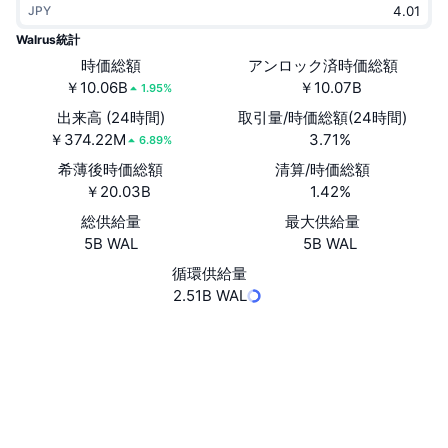
JPY
トレンド
暗号資産ETF
学ぶ
CMC MCP
Walrus統計
新着
時価総額
アンロック済時価総額
ビットコインETF
x402
ニュース
￥10.06B
￥10.07B
1.95%
クリプト
イーサリアムETF
出来高 (24時間)
取引量/時価総額(24時間)
アカデミー
￥374.22M
3.71%
6.89%
政治
希薄後時価総額
清算/時価総額
テクニカル分析
リサーチ
￥20.03B
1.42%
スポーツ
総供給量
最大供給量
RSI
ビデオ一覧
5B WAL
5B WAL
ファイナンス
MACD
循環供給量
暗号資産用語集
2.51B WAL
テック
ウェブサイト
Website
Whitepaper
デリバティブ
キャンペーン
ソーシャルメディア
NFT
概要
コントラクト一覧
0x356a...l::WAL
エアドロップ
4.5
評価(CertiK)
NFT総合統計
清算
suivision.xyz
ダイヤモンド・リワード
エクスプローラー