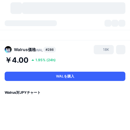
暗号資産
ダッシュボード
暗号資産
DexScan
市場数
ランキング
Walrus
価格
18K
#286
WAL
￥4.00
1.95%
(
24h
)
シグナル
取引所
カテゴリー
New
市況概要
人気急上昇
コミュニティ
過去のスナップショット
現物市場
中央集権型取引所
WALを購入
新規
フィード
API
トークンのロック解除
暗号資産の数
現物
Walrus対JPYチャート
値上がり銘柄
トピック
利回り
プロダクト
ビットコイントレジャリー
デリバティブ
API
ミームエクスプローラー
ライブ
実世界資産
BNBトレジャリー
プロダクト
暗号資産API
分散型取引所