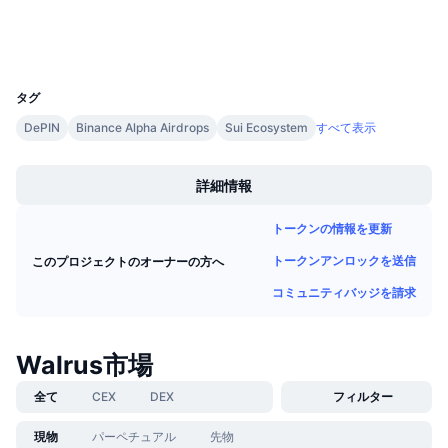
今後の販売予定
ファンディングレート
学んで稼ぐ
ウォレット
UCID
36119
カレンダー
タグ
DePIN
Binance Alpha Airdrops
Sui Ecosystem
すべて表示
ICOカレンダー
Boost
詳細情報
イベントカレンダー
トークンの情報を更新
トークンアンロックを送信
このプロジェクトのオーナーの方へ
コミュニティバッジを請求
Walrus市場
全て
CEX
DEX
フィルター
現物
パーペチュアル
先物