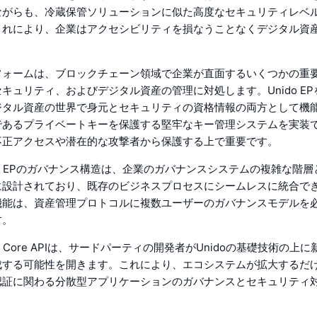
ながらも、冷蔵保管ソリューションに似た高度なセキュリティレベ
これにより、企業はアクセシビリティを損なうことなくデジタル資
フォームは、ブロックチェーン領域で企業が直面するいくつかの重
キュリティ、およびデジタル資産の管理に対処します。Unido E
ジタル資産の世界で身元とセキュリティの資格情報の両方として機
であるプライベートキーを保護する堅牢なキー管理システムを実装
不正アクセスや潜在的な攻撃者から保護する上で重要です。
do EPのガバナンス構造は、企業のガバナンスシステムの複雑な階
に設計されており、既存のビジネスプロセスにシームレスに統合で
機能は、資産管理プロトコルに複数ユーザーのガバナンスモデルを
す。
o Core APIは、サードパーティの開発者がUnidoの基礎技術の上
成する可能性を開きます。これにより、エコシステムが拡大するだ
認証に関わる分散型アプリケーションのガバナンスとセキュリティ