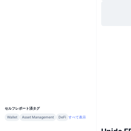
ウェブサイト
Website
ソーシャルメディア
0xea39...94dc06
コントラクト一覧
3.4
評価(CertiK)
監査
etherscan.io
エクスプローラー
ウォレット
UCID
8679
セルフレポート済タグ
Wallet
Asset Management
DeFi
すべて表示