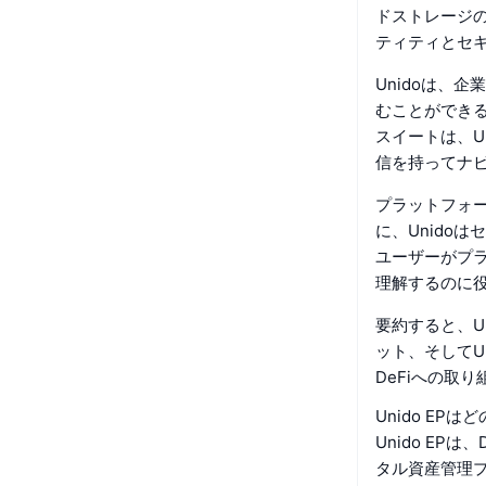
ドストレージ
ティティとセ
Unidoは、
むことができ
スイートは、U
信を持ってナ
プラットフォ
に、Unido
ユーザーがプ
理解するのに
要約すると、U
ット、そしてU
DeFiへの取
Unido EP
Unido E
タル資産管理