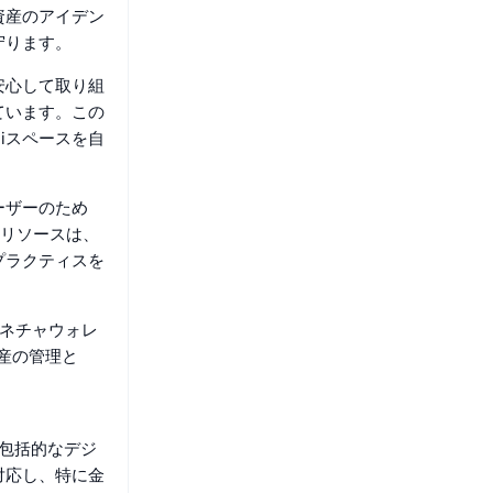
資産のアイデン
守ります。
安心して取り組
ています。この
iスペースを自
ーザーのため
のリソースは、
プラクティスを
グネチャウォレ
資産の管理と
た包括的なデジ
対応し、特に金