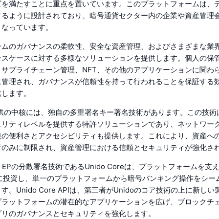
ズを満たすことに重点を置いています。このプラットフォームは、
するように設計されており、暗号通貨セクター内の企業や資産管理
となっています。
ームのガバナンスの柔軟性、安全な資産管理、およびさまざまな業
ースケースに対する多様なソリューションを提供します。個人の保
サプライチェーン管理、NFT、その他のアプリケーションに関わらず、
に管理され、ガバナンスが信頼性を持って行われることを保証する
供します。
Pの提供の中核には、独自の多重署名キー署名技術があります。この技
ュリティレベルを提供する特許ソリューションであり、ネットワー
境の便利さとアクセシビリティも提供します。これにより、資産へ
者のみに制限され、資産管理における信頼とセキュリティが強化さ
o EPの分散署名技術であるUnido Coreは、プラットフォームを
全に投資し、単一のプラットフォームから暗号バンキング操作をシー
。Unido Core APIは、第三者がUnidoのコア技術の上に新し
プラットフォームの潜在的なアプリケーションを広げ、ブロックチ
プリのガバナンスとセキュリティを強化します。