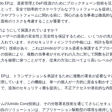
ido EPは、資産管理とDeFi投資のためにブロックチェーン技術を
にとって、安全で効率的でスケーラブルなプラットフォームを提供
ビスやプラットフォームに関わる前に、関心のある当事者は徹底的
と固有のリスクを考慮することが重要です。
Pはどのようにして保護されていますか？
Pは、ユーザーの資産の安全性と完全性を保証するために、いくつかの
り入れています。そのセキュリティインフラの中核には、特許を取
PC）技術があり、これはUnidoがデジタル資産を保護するアプロ
この技術により、複数の当事者がそれぞれの入力に対して関数を計
入力を秘密に保つことができ、従来の方法に比べてより高いレベル
。
do EPは、トランザクションを承認するために複数の署名が必要な
採用しています。この機能は、単一の個人が一方的に資金を動かす
とで、追加のセキュリティ層を提供し、不正アクセスや潜在的な内
ムのUnido Core技術は、その分散署名技術を通じてさらにセキ
独自のソリューションは、アプリケーション駆動型の環境を維持し