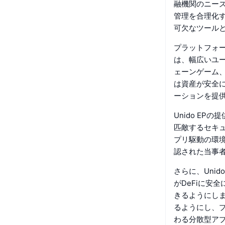
融機関のニー
管理を合理化
可欠なツール
プラットフォ
は、幅広いユ
ェーンゲーム、
は資産が安全
ーションを提
Unido E
匹敵するセキ
プリ駆動の環
認された当事
さらに、Unid
がDeFiに安
きるようにします
るようにし、
わる分散型ア