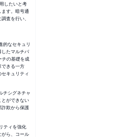
活用したいと考
します。暗号通
な調査を行い、
先進的なセキュリ
得したマルチパ
ーチの基礎を成
算できる一方
のセキュリティ
マルチシグネチャ
ことができない
部詐欺から保護
ュリティを強化
ながら、コール