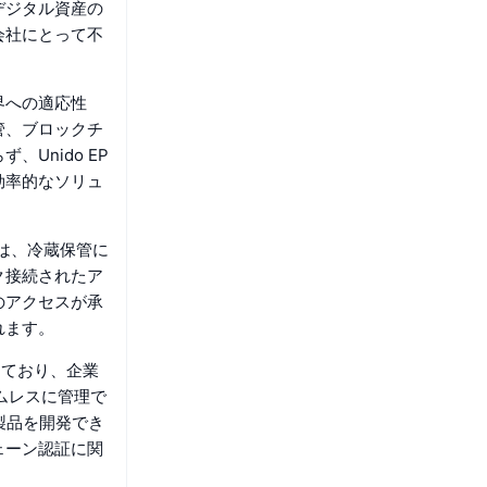
デジタル資産の
会社にとって不
界への適応性
管、ブロックチ
Unido EP
効率的なソリュ
術は、冷蔵保管に
ク接続されたア
のアクセスが承
れます。
支えており、企業
ムレスに管理で
い製品を開発でき
ェーン認証に関