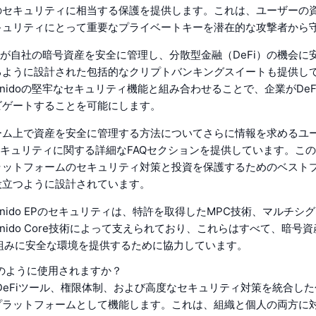
のセキュリティに相当する保護を提供します。これは、ユーザーの
キュリティにとって重要なプライベートキーを潜在的な攻撃者から
企業が自社の暗号資産を安全に管理し、分散型金融（DeFi）の機会に
るように設計された包括的なクリプトバンキングスイートも提供し
nidoの堅牢なセキュリティ機能と組み合わせることで、企業がDeF
ビゲートすることを可能にします。
ーム上で資産を安全に管理する方法についてさらに情報を求めるユ
はセキュリティに関する詳細なFAQセクションを提供しています。こ
ラットフォームのセキュリティ対策と投資を保護するためのベスト
役立つように設計されています。
nido EPのセキュリティは、特許を取得したMPC技術、マルチシ
nido Core技術によって支えられており、これらはすべて、暗号
り組みに安全な環境を提供するために協力しています。
はどのように使用されますか？
Pは、DeFiツール、権限体制、および高度なセキュリティ対策を統合し
プラットフォームとして機能します。これは、組織と個人の両方に