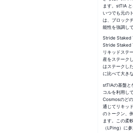
ます。stTI
いつでも元の
は、ブロックチェ
能性を強調し
Stride Sta
Stride S
リキッドステ
産をステーク
はステークし
に比べて大き
stTIAの基盤
コルを利用して
Cosmosの
通じてリキッ
のトークン、例
ます。この柔軟
（LPing）