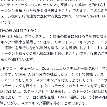
A とネイティブトークン間のシームレスな変換により柔軟性が確保さ
トークンと蓄積された報酬を引き換えることができます。この革新
ーン技術と暗号通貨の進化する状況の中で、Stride Staked TI
ています。
ked TIAの技術は何ですか？
taked TIA (stTIA)は、ブロックチェーン技術の世界における革新的な
ーキングの概念を活用しています。リキッドステーキングは、トー
し、流動性を維持しながら報酬を得ることを可能にします。これに
たトークンを様々な金融活動に利用し続けることができ、従来のス
な進歩を遂げています。
となるブロックチェーンは、Cosmosエコシステムの一部であり、特にS
います。StrideはCosmos内の独立したゾーンとして機能し、ユ
どのチェーンでもリキッドステーキングを行えるようにします。ユーザーが
ドステーキングを行うと、すぐにステークされたトークンを受け取
えばstTIAは、ステークされたTIAを表し、元のトークンに簡単に
性により、ユーザーは分散型金融（DeFi）活動、例えば貸付や流
に参加しながら、ステーキング報酬を得ることができます。