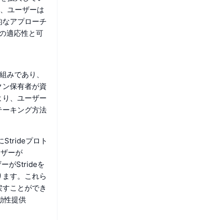
れ、ユーザーは
的なアプローチ
A の適応性と可
取り組みであり、
クン保有者が資
より、ユーザー
テーキング方法
trideプロト
ーザーが
Strideを
ります。これら
戻すことができ
動性提供