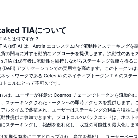
 Staked TIAについて
ked TIAとは何ですか？
aked TIA (stTIA) は、Astria エコシステム内で流動性とステーキン
通貨の関与に対する動的なアプローチを提供します。流動性のある
stTIA は保有者に流動性を維持しながらステーキング報酬を得る
 (DeFi) アプリケーションでの実用性を高めます。このトークン
ットワークである Celestia のネイティブトークン TIA のス
e プロトコルにとって不可欠です。
プロトコルは、ユーザーが任意の Cosmos チェーンでトークンを流動的
し、ステーキングされたトークンへの即時アクセスを提供します。
リアルタイムで蓄積され、ユーザーはステーキングの利益を犠牲に
流動性提供に参加できます。プロトコルのバックエンドは、ホスト
的にステーキングし、報酬を複利化し、収益の可能性を最大化しま
IA は初期保有者にエアドロップされ、参加を奨励し、ユーザーベー