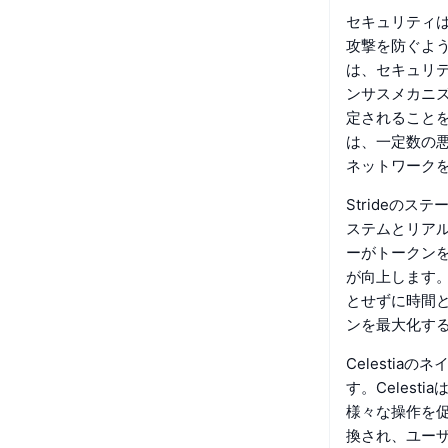
セキュリティは
攻撃を防ぐよう
は、セキュリテ
ンサスメカニ
定されることを
は、一定数の
ネットワーク
Strideの
ステムとリア
ーがトークン
が向上します
とせずに時間
ンを最大化す
Celesti
す。Celes
様々な操作を促
換され、ユー