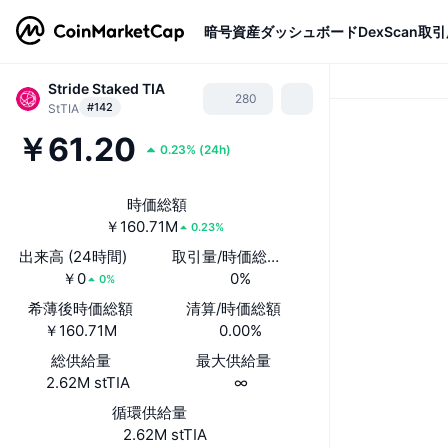
暗号資産
ダッシュボード
DexScan
取引
Stride Staked TIA
280
#142
StTIA
￥61.20
0.23%
(
24h
)
時価総額
￥160.71M
0.23%
出来高 (24時間)
取引量/時価総額(24時間)
￥0
0%
0%
希薄後時価総額
清算/時価総額
￥160.71M
0.00%
総供給量
最大供給量
2.62M stTIA
∞
循環供給量
2.62M stTIA