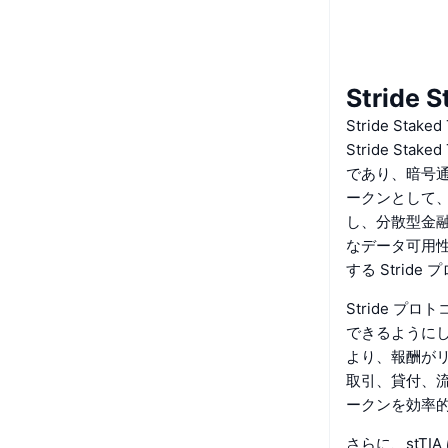
Stride
Stride Sta
Stride St
であり、暗号
ークンとして、
し、分散型金融
なデータ可用性ネ
する Strid
Stride 
できるように
より、報酬が
取引、貸付、
ークンを効率
さらに、stT