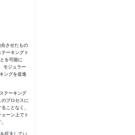
グを融合させたもの
ステーキングト
ことを可能に
は、モジュラー
テーキングを促進
にステーキング
このプロセスに
することなく、
チェーン上でト
す。
スを拡大してい