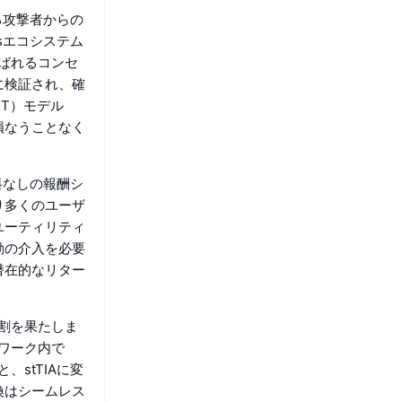
る攻撃者からの
sエコシステム
呼ばれるコンセ
に検証され、確
FT）モデル
損なうことなく
料なしの報酬シ
り多くのユーザ
ユーティリティ
動の介入を必要
潜在的なリター
役割を果たしま
トワーク内で
、stTIAに変
換はシームレス