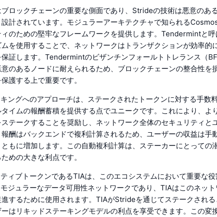
ブロックチェーンの重要な側面であり、Strideの技術は悪意のあ
設計されています。モジュラーアーキテクチャで知られるCosmo
ィのための堅牢なフレームワークを提供します。Tendermintと
ズムを使用することで、ネットワークはトランザクションが効率的
保証します。Tendermintのビザンチンフォールトトレランス（B
悪意のあるノードに耐えられるため、ブロックチェーンの整合性を
を保護する上で重要です。
ステーキングへのアプローチは、ステークされたトークンに対する手数
ルタイムの報酬蓄積を提供する点でユニークです。これにより、よ
をステークすることを奨励し、ネットワーク全体のセキュリティと
。報酬はバックエンドで複利計算されるため、ユーザーの収益は手
とともに増加します。この自動複利計算は、ステーカーにとっての
るための大きな利点です。
aのネイティブトークンであるTIAは、このエコシステムにおいて重要な
tiaはモジュラーなデータ可用性ネットワークであり、TIAはこのネッ
進するために使用されます。TIAがStrideを通じてステークされると
ザーはリキッドステーキングモデルの利点を享受できます。この変