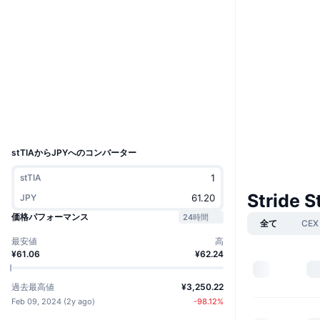
Website
Whitepaper
ウェブサイト
ソーシャルメディア
コントラクト一覧
ibc/69...7FF7C9
エクスプローラー
www.mintscan.io
UCID
29427
stTIAからJPYへのコンバーター
stTIA
Stride 
JPY
価格パフォーマンス
24時間
全て
CEX
最安値
高
¥61.06
¥62.24
過去最高値
¥3,250.22
Feb 09, 2024
(
2y ago
)
-98.12
%