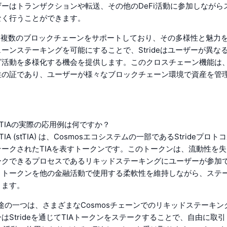
ーはトランザクションや転送、その他のDeFi活動に参加しながら
なく行うことができます。
技術は複数のブロックチェーンをサポートしており、その多様性と魅力
ーンステーキングを可能にすることで、Strideはユーザーが異な
活動を多様化する機会を提供します。このクロスチェーン機能は、C
性の証であり、ユーザーが様々なブロックチェーン環境で資産を管
aked TIAの実際の応用例は何ですか？
aked TIA (stTIA) は、Cosmosエコシステムの一部であるStrideプ
ークされたTIAを表すトークンです。このトークンは、流動性を
ークできるプロセスであるリキッドステーキングにユーザーが参加
、トークンを他の金融活動で使用する柔軟性を維持しながら、ステ
きます。
な用途の一つは、さまざまなCosmosチェーンでのリキッドステーキ
はStrideを通じてTIAトークンをステークすることで、自由に取