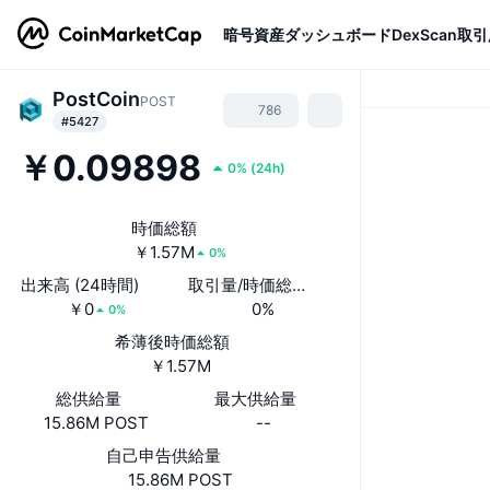
暗号資産
ダッシュボード
DexScan
取引
PostCoin
POST
786
#5427
￥0.09898
0%
(
24h
)
時価総額
￥1.57M
0%
出来高 (24時間)
取引量/時価総額(24時間)
￥0
0%
0%
希薄後時価総額
￥1.57M
総供給量
最大供給量
15.86M POST
--
自己申告供給量
15.86M POST