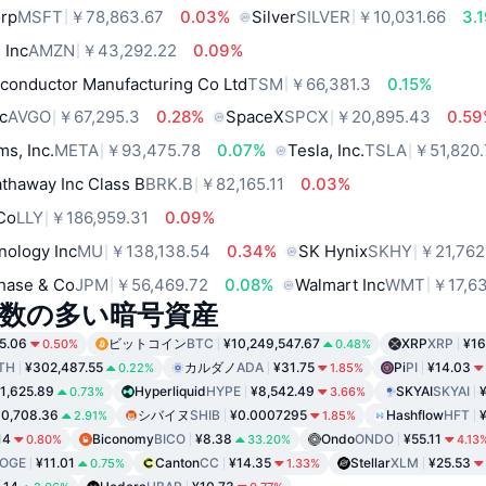
orp
MSFT
￥78,863.67
0.03%
Silver
SILVER
￥10,031.66
3.
 Inc
AMZN
￥43,292.22
0.09%
conductor Manufacturing Co Ltd
TSM
￥66,381.3
0.15%
c
AVGO
￥67,295.3
0.28%
SpaceX
SPCX
￥20,895.43
0.5
ms, Inc.
META
￥93,475.78
0.07%
Tesla, Inc.
TSLA
￥51,820.
thaway Inc Class B
BRK.B
￥82,165.11
0.03%
 Co
LLY
￥186,959.31
0.09%
nology Inc
MU
￥138,138.54
0.34%
SK Hynix
SKHY
￥21,762
hase & Co
JPM
￥56,469.72
0.08%
Walmart Inc
WMT
￥17,6
数の多い暗号資産
5.06
ビットコイン
BTC
¥10,249,547.67
XRP
XRP
¥16
0.50%
0.48%
TH
¥302,487.55
カルダノ
ADA
¥31.75
Pi
PI
¥14.03
0.22%
1.85%
1,625.89
Hyperliquid
HYPE
¥8,542.49
SKYAI
SKYAI
0.73%
3.66%
0,708.36
シバイヌ
SHIB
¥0.0007295
Hashflow
HFT
2.91%
1.85%
14
Biconomy
BICO
¥8.38
Ondo
ONDO
¥55.11
0.80%
33.20%
4.13
OGE
¥11.01
Canton
CC
¥14.35
Stellar
XLM
¥25.53
0.75%
1.33%