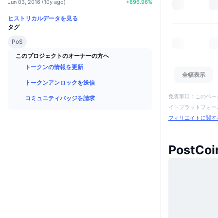
Jun 03, 2016
(
10y ago
)
+
896.96
%
ヒストリカルデータを見る
タグ
PoS
このプロジェクトのオーナーの方へ
トークンの情報を更新
全幅表示
トークンアンロックを送信
免責事項：このペー
コミュニティバッジを請求
イトプラットフォーム
フィリエイトに関す
PostC