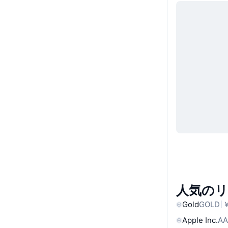
人気の
Gold
GOLD
￥
Apple Inc.
AA