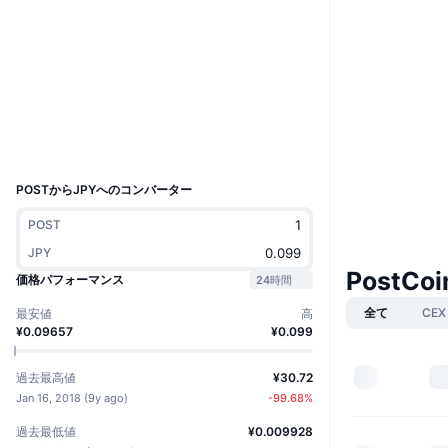
ウェブサイト
Website
Whitepaper
ソーシャルメディア
2.4
評価(CertiK)
chainz.cryptoid.info
エクスプローラー
UCID
1218
POSTからJPYへのコンバーター
POST
JPY
PostCo
価格パフォーマンス
24時間
全て
CEX
最安値
高
¥0.09657
¥0.099
過去最高値
¥30.72
Jan 16, 2018
(
9y ago
)
-99.68
%
過去最低値
¥0.009928