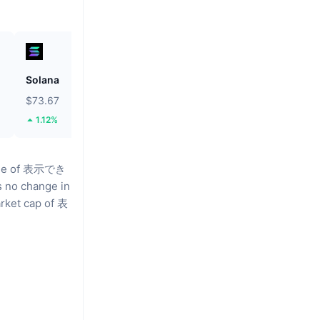
Solana
BNB
$73.67
$592.66
1.12%
0.14%
lume of 表示でき
 no change in
arket cap of 表