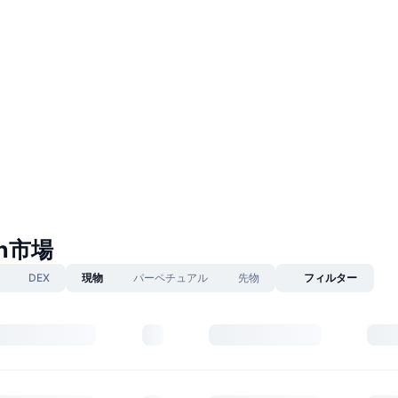
in市場
DEX
現物
パーペチュアル
先物
フィルター