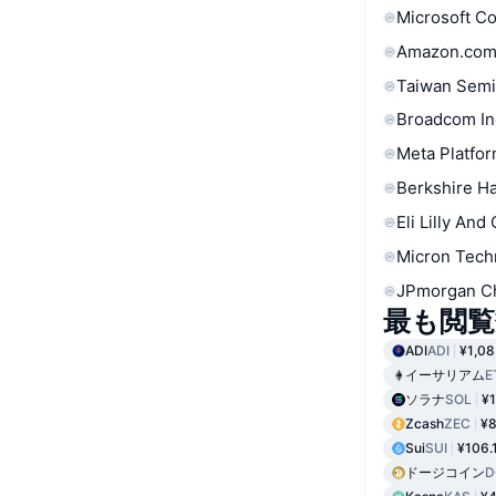
Microsoft C
Amazon.com
Taiwan Semi
Broadcom In
Meta Platfor
Berkshire Ha
Eli Lilly And
Micron Tech
JPmorgan C
最も閲覧
ADI
ADI
¥1,08
イーサリアム
E
ソラナ
SOL
¥1
Zcash
ZEC
¥8
Sui
SUI
¥106.
ドージコイン
D