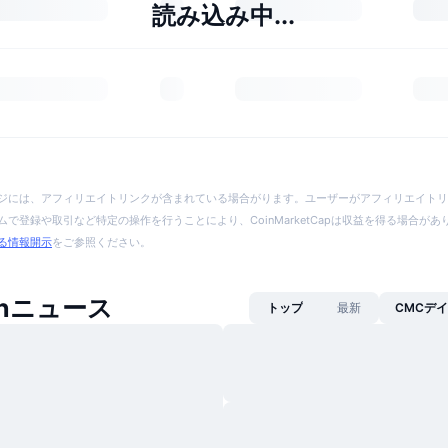
読み込み中...
ジには、アフィリエイトリンクが含まれている場合がります。ユーザーがアフィリエイトリ
で登録や取引など特定の操作を行うことにより、CoinMarketCapは収益を得る場合が
る情報開示
をご参照ください。
oinニュース
トップ
最新
CMCデ