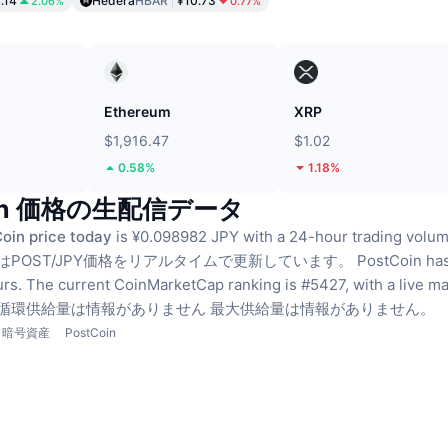
.14
Hedera
HBAR
¥10.73
2.06%
0.77%
ド
Ethereum
XRP
$1,916.47
$1.02
0.58%
1.18%
oin 価格の生配信データ
oin price today
is ¥0.098982 JPY with a 24-hour trading vo
はPOST/JPY価格をリアルタイムで更新しています。
PostCoin has
urs.
The current CoinMarketCap ranking is #5427, with a live m
循環供給量は情報がありません
最大供給量は情報がありません。
暗号資産
PostCoin