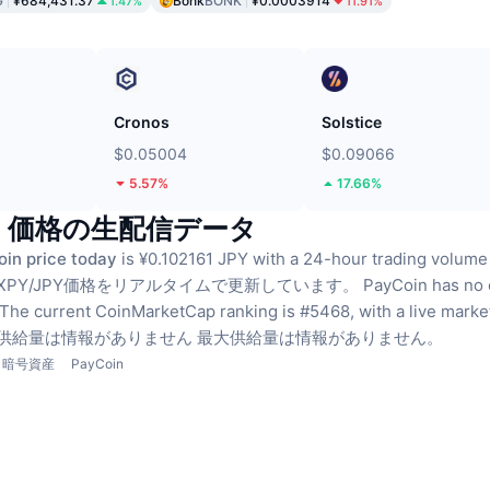
G
¥684,431.37
Bonk
BONK
¥0.0003914
1.47%
11.91%
ド
Cronos
Solstice
$0.05004
$0.09066
5.57%
17.66%
in 価格の生配信データ
in price today
is ¥0.102161 JPY with a 24-hour trading vol
XPY/JPY価格をリアルタイムで更新しています。
PayCoin has no 
The current CoinMarketCap ranking is #5468, with a live mar
供給量は情報がありません
最大供給量は情報がありません。
暗号資産
PayCoin