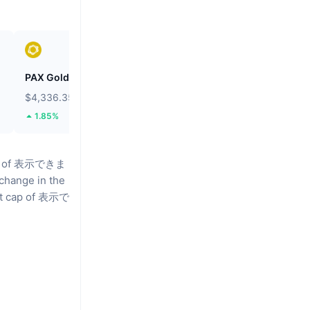
PAX Gold
Wiki Cat
$4,336.35
$0.00000008546
1.85%
25.48%
ume of 表示できま
change in the
ket cap of 表示で