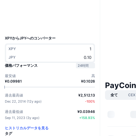
ウェブサイト
Website
2.8
評価(CertiK)
エクスプローラー
ledger.paycoin.com
UCID
764
XPYからJPYへのコンバーター
XPY
JPY
価格パフォーマンス
24時間
最安値
高
¥0.09981
¥0.1026
PayCoi
全て
CEX
過去最高値
¥2,512.13
Dec 22, 2014
(
12y ago
)
-100
%
過去最低値
¥0.03946
Sep 11, 2023
(
3y ago
)
+
158.93
%
ヒストリカルデータを見る
タグ