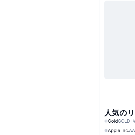
人気の
Gold
GOLD
￥
Apple Inc.
AA