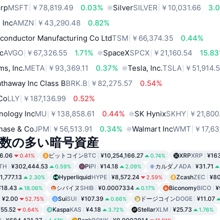
orp
MSFT
￥78,819.49
0.03%
Silver
SILVER
￥10,031.66
3.
 Inc
AMZN
￥43,290.48
0.82%
conductor Manufacturing Co Ltd
TSM
￥66,374.35
0.44%
c
AVGO
￥67,326.55
1.71%
SpaceX
SPCX
￥21,160.54
15.8
ms, Inc.
META
￥93,369.11
0.37%
Tesla, Inc.
TSLA
￥51,914.
thaway Inc Class B
BRK.B
￥82,275.57
0.54%
 Co
LLY
￥187,136.99
0.52%
nology Inc
MU
￥138,858.61
0.44%
SK Hynix
SKHY
￥21,800
hase & Co
JPM
￥56,513.91
0.34%
Walmart Inc
WMT
￥17,63
数の多い暗号資産
6.06
ビットコイン
BTC
¥10,254,166.27
XRP
XRP
¥16
0.41%
0.74%
TH
¥302,444.53
Pi
PI
¥14.18
カルダノ
ADA
¥31.71
0.59%
2.09%
1,777.13
Hyperliquid
HYPE
¥8,572.24
Zcash
ZEC
¥80
2.30%
2.59%
¥18.43
シバイヌ
SHIB
¥0.0007334
Biconomy
BICO
¥
18.06%
0.17%
¥2.00
Sui
SUI
¥107.39
ドージコイン
DOGE
¥11.07
52.75%
0.66%
¥55.52
Kaspa
KAS
¥4.18
Stellar
XLM
¥25.73
0.64%
3.72%
1.76%