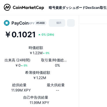
暗号資産
ダッシュボード
DexScan
取引
PayCoin
901
#5468
XPY
￥0.1021
0%
(
24h
)
時価総額
￥1.22M
0%
出来高 (24時間)
取引量/時価総額(24時間)
￥0
0%
0%
希薄後時価総額
￥1.22M
総供給量
最大供給量
11.99M XPY
--
自己申告供給量
11.99M XPY