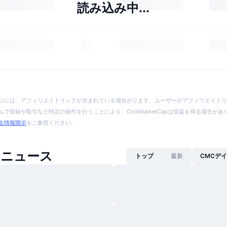
読み込み中...
ジには、アフィリエイトリンクが含まれている場合がります。ユーザーがアフィリエイトリ
で登録や取引など特定の操作を行うことにより、CoinMarketCapは収益を得る場合が
る情報開示
をご参照ください。
inニュース
トップ
最新
CMCデ