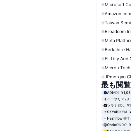
Microsoft C
Amazon.com
Taiwan Semi
Broadcom In
Meta Platfor
Berkshire Ha
Eli Lilly And
Micron Tech
JPmorgan C
最も閲覧
ADI
ADI
¥1,08
イーサリアム
E
ソラナ
SOL
¥1
SKYAI
SKYAI
Hashflow
HFT
Ondo
ONDO