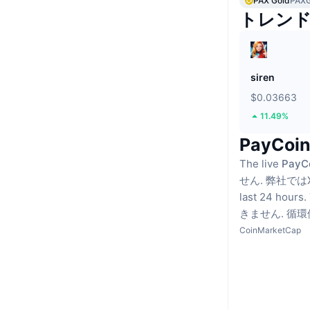
PAX Gold
PAX
トレン
siren
$0.03663
11.49%
PayCo
The live
PayCo
せん.
弊社では
last 24 hours.
きません.
循環
CoinMarketCap