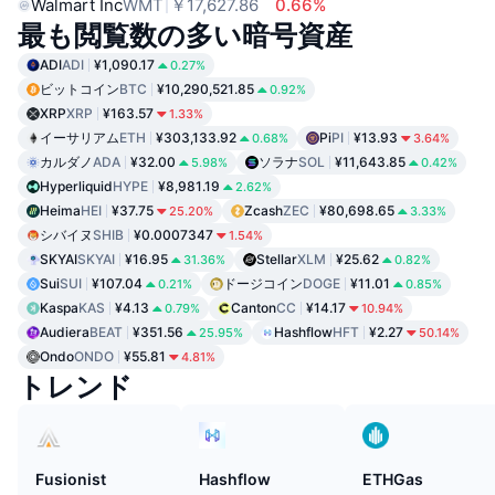
Walmart Inc
WMT
￥17,627.86
0.66%
最も閲覧数の多い暗号資産
ADI
ADI
¥1,090.17
0.27%
ビットコイン
BTC
¥10,290,521.85
0.92%
XRP
XRP
¥163.57
1.33%
イーサリアム
ETH
¥303,133.92
Pi
PI
¥13.93
0.68%
3.64%
カルダノ
ADA
¥32.00
ソラナ
SOL
¥11,643.85
5.98%
0.42%
Hyperliquid
HYPE
¥8,981.19
2.62%
Heima
HEI
¥37.75
Zcash
ZEC
¥80,698.65
25.20%
3.33%
シバイヌ
SHIB
¥0.0007347
1.54%
SKYAI
SKYAI
¥16.95
Stellar
XLM
¥25.62
31.36%
0.82%
Sui
SUI
¥107.04
ドージコイン
DOGE
¥11.01
0.21%
0.85%
Kaspa
KAS
¥4.13
Canton
CC
¥14.17
0.79%
10.94%
Audiera
BEAT
¥351.56
Hashflow
HFT
¥2.27
25.95%
50.14%
Ondo
ONDO
¥55.81
4.81%
トレンド
Fusionist
Hashflow
ETHGas