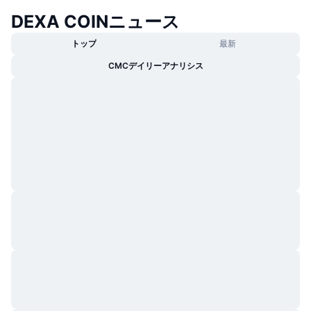
トレンド
暗号資産ETF
DEXA COINニュース
学ぶ
CMC MCP
トップ
最新
新着
ビットコインETF
x402
ニュース
CMCデイリーアナリシス
クリプト
イーサリアムETF
アカデミー
政治
テクニカル分析
リサーチ
スポーツ
RSI
ビデオ一覧
ファイナンス
MACD
暗号資産用語集
テック
デリバティブ
キャンペーン
NFT
概要
エアドロップ
NFT総合統計
清算
ダイヤモンド・リワード