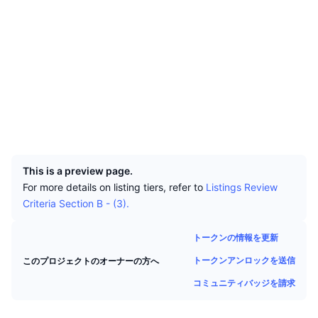
トップトレーダー
記事一覧
取引所の流入/流出
DEX API
コンバーター
ソーシャルメディア
リーダーボード
現物
コントラクト一覧
0x7254...8231cb
センチメント
エンタープライズ
ニュースレター
インジケーター
トレンド
監査
デリバティブ
料金
CMC Launch
etherscan.io
上場予定
恐怖と強欲指数・
エクスプローラー
リソース
CMCラボ
最近追加されたコイン
アルトコインシーズンインデックス
ウォレット
UCID
4917
CMC Max
上昇率上位＆下落率上位
市場サイクル指標
ドキュメンテーション
This is a preview page.
トップニュース
訪問数最多
ビットコインのドミナンス
For more details on listing tiers, refer to
Listings Review
よくある質問
Criteria Section B - (3).
Telegramボット
コミュニティセンチメント
CoinMarketCap 20インデックス
AIインテグレーション
トークンの情報を更新
広告掲載について
チェーンランキング
CoinMarketCap 100インデックス
トークンアンロックを送信
このプロジェクトのオーナーの方へ
CMCエージェントハブ
コミュニティバッジを請求
予測市場
ETFフロー
サイトウィジェット
スキルマーケットプレイス