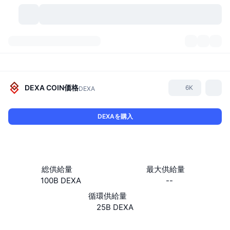
暗号資産
ダッシュボード
暗号資産
DexScan
市場数
ランキング
DEXA COIN
価格
6K
DEXA
シグナル
取引所
カテゴリー
New
市況概要
DEXAを購入
人気急上昇
コミュニティ
過去のスナップショット
現物市場
中央集権型取引所
新規
フィード
API
トークンのロック解除
暗号資産の数
現物
総供給量
最大供給量
100B DEXA
--
値上がり銘柄
トピック
利回り
プロダクト
ビットコイントレジャリー
デリバティブ
API
循環供給量
ミームエクスプローラー
25B DEXA
ライブ
実世界資産
BNBトレジャリー
プロダクト
暗号資産API
分散型取引所
ウェブサイト
Website
Whitepaper