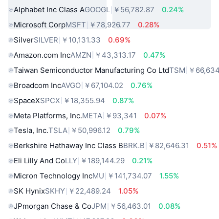
Alphabet Inc Class A
GOOGL
￥56,782.87
0.24%
Microsoft Corp
MSFT
￥78,926.77
0.28%
Silver
SILVER
￥10,131.33
0.69%
Amazon.com Inc
AMZN
￥43,313.17
0.47%
Taiwan Semiconductor Manufacturing Co Ltd
TSM
￥66,634
Broadcom Inc
AVGO
￥67,104.02
0.76%
SpaceX
SPCX
￥18,355.94
0.87%
Meta Platforms, Inc.
META
￥93,341
0.07%
Tesla, Inc.
TSLA
￥50,996.12
0.79%
Berkshire Hathaway Inc Class B
BRK.B
￥82,646.31
0.51%
Eli Lilly And Co
LLY
￥189,144.29
0.21%
Micron Technology Inc
MU
￥141,734.07
1.55%
SK Hynix
SKHY
￥22,489.24
1.05%
JPmorgan Chase & Co
JPM
￥56,463.01
0.08%