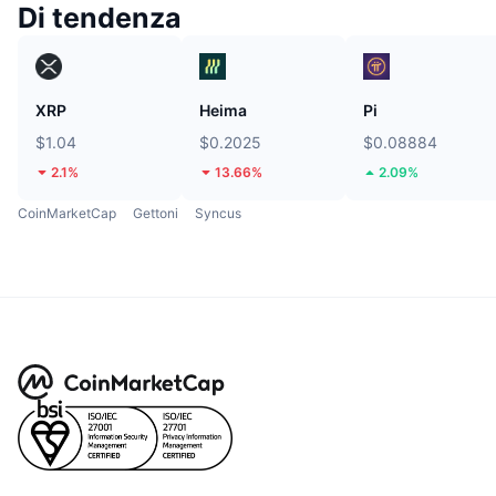
Di tendenza
XRP
Heima
Pi
$1.04
$0.2025
$0.08884
2.1%
13.66%
2.09%
CoinMarketCap
Gettoni
Syncus