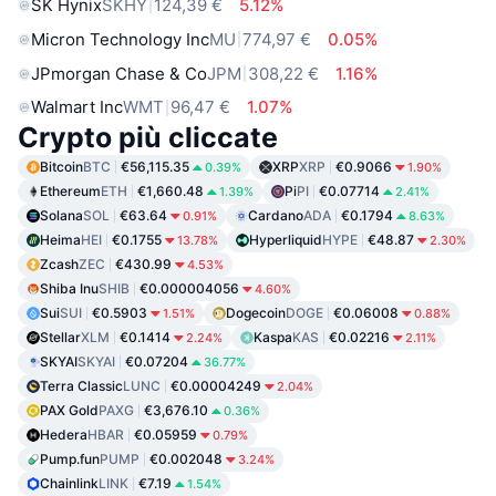
SK Hynix
SKHY
124,39 €
5.12%
Micron Technology Inc
MU
774,97 €
0.05%
JPmorgan Chase & Co
JPM
308,22 €
1.16%
Walmart Inc
WMT
96,47 €
1.07%
Crypto più cliccate
Bitcoin
BTC
€56,115.35
XRP
XRP
€0.9066
0.39%
1.90%
Ethereum
ETH
€1,660.48
Pi
PI
€0.07714
1.39%
2.41%
Solana
SOL
€63.64
Cardano
ADA
€0.1794
0.91%
8.63%
Heima
HEI
€0.1755
Hyperliquid
HYPE
€48.87
13.78%
2.30%
Zcash
ZEC
€430.99
4.53%
Shiba Inu
SHIB
€0.000004056
4.60%
Sui
SUI
€0.5903
Dogecoin
DOGE
€0.06008
1.51%
0.88%
Stellar
XLM
€0.1414
Kaspa
KAS
€0.02216
2.24%
2.11%
SKYAI
SKYAI
€0.07204
36.77%
Terra Classic
LUNC
€0.00004249
2.04%
PAX Gold
PAXG
€3,676.10
0.36%
Hedera
HBAR
€0.05959
0.79%
Pump.fun
PUMP
€0.002048
3.24%
Chainlink
LINK
€7.19
1.54%