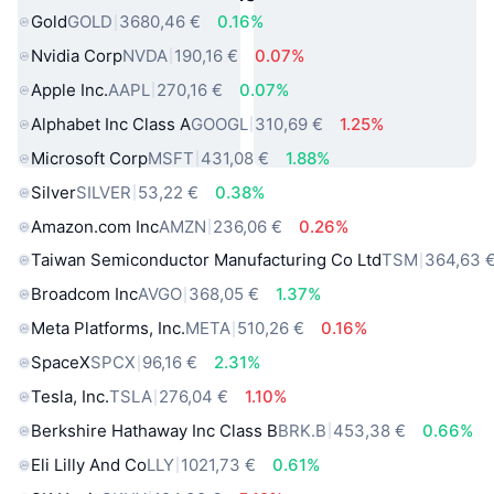
Gold
GOLD
3680,46 €
0.16%
Nvidia Corp
NVDA
190,16 €
0.07%
Apple Inc.
AAPL
270,16 €
0.07%
Alphabet Inc Class A
GOOGL
310,69 €
1.25%
Microsoft Corp
MSFT
431,08 €
1.88%
Silver
SILVER
53,22 €
0.38%
Amazon.com Inc
AMZN
236,06 €
0.26%
Taiwan Semiconductor Manufacturing Co Ltd
TSM
364,63 
Broadcom Inc
AVGO
368,05 €
1.37%
Meta Platforms, Inc.
META
510,26 €
0.16%
SpaceX
SPCX
96,16 €
2.31%
Tesla, Inc.
TSLA
276,04 €
1.10%
Berkshire Hathaway Inc Class B
BRK.B
453,38 €
0.66%
Eli Lilly And Co
LLY
1021,73 €
0.61%