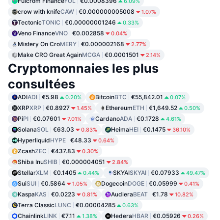
Fulcrom Finance
FUL
€0.0008396
6.09%
crow with knife
CAW
€0.000000005008
1.07%
Tectonic
TONIC
€0.00000001246
0.33%
Veno Finance
VNO
€0.002858
0.04%
Mistery On Cro
MERY
€0.000002168
2.77%
Make CRO Great Again
MCGA
€0.0001501
2.14%
Cryptomonnaies les plus
consultées
ADI
ADI
€5.98
Bitcoin
BTC
€55,842.01
0.20%
0.07%
XRP
XRP
€0.8927
Ethereum
ETH
€1,649.52
1.45%
0.50%
Pi
PI
€0.07601
Cardano
ADA
€0.1728
7.01%
4.61%
Solana
SOL
€63.03
Heima
HEI
€0.1475
0.83%
36.10%
Hyperliquid
HYPE
€48.33
0.64%
Zcash
ZEC
€437.83
0.30%
Shiba Inu
SHIB
€0.000004051
2.84%
Stellar
XLM
€0.1405
SKYAI
SKYAI
€0.07933
0.44%
49.47%
Sui
SUI
€0.5864
Dogecoin
DOGE
€0.05999
1.05%
0.41%
Kaspa
KAS
€0.0223
Audiera
BEAT
€1.78
0.81%
10.82%
Terra Classic
LUNC
€0.00004285
0.63%
Chainlink
LINK
€7.11
Hedera
HBAR
€0.05926
1.38%
0.26%