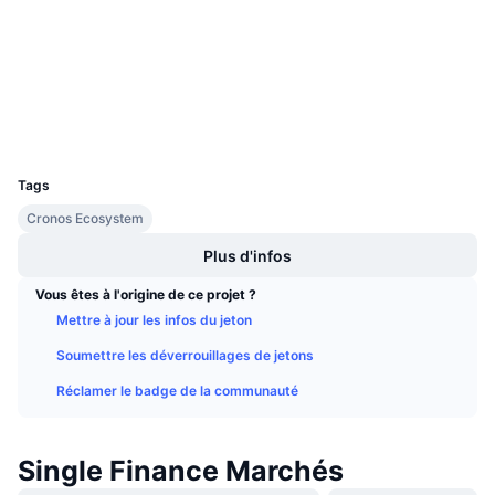
3.6
Ventes à venir
Évaluation (CertiK)
Taux de financement
Apprenez & Gagnez
Audits
explorer.cronos.org
Calendriers
Explorateurs
UCID
17469
Calendrier des ICO
Tags
Calendrier des événements
Cronos Ecosystem
Plus d'infos
Vous êtes à l'origine de ce projet ?
Mettre à jour les infos du jeton
Soumettre les déverrouillages de jetons
Réclamer le badge de la communauté
Single Finance Marchés