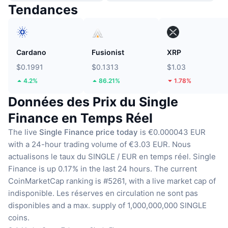
Tendances
Cardano
Fusionist
XRP
$0.1991
$0.1313
$1.03
4.2%
86.21%
1.78%
Données des Prix du Single
Finance en Temps Réel
The live
Single Finance price today
is €0.000043 EUR
with a 24-hour trading volume of €3.03 EUR.
Nous
actualisons le taux du SINGLE / EUR en temps réel.
Single
Finance is up 0.17% in the last 24 hours.
The current
CoinMarketCap ranking is #5261, with a live market cap of
indisponible.
Les réserves en circulation ne sont pas
disponibles
and a max. supply of 1,000,000,000 SINGLE
coins.