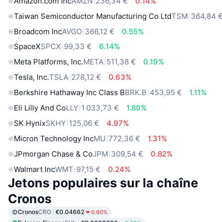
Amazon.com Inc
AMZN
236,34 €
0.14%
Taiwan Semiconductor Manufacturing Co Ltd
TSM
364,84 
Broadcom Inc
AVGO
366,12 €
0.55%
SpaceX
SPCX
99,33 €
6.14%
Meta Platforms, Inc.
META
511,38 €
0.19%
Tesla, Inc.
TSLA
278,12 €
0.63%
Berkshire Hathaway Inc Class B
BRK.B
453,95 €
1.11%
Eli Lilly And Co
LLY
1 033,73 €
1.89%
SK Hynix
SKHY
125,06 €
4.97%
Micron Technology Inc
MU
772,36 €
1.31%
JPmorgan Chase & Co
JPM
309,54 €
0.82%
Walmart Inc
WMT
97,15 €
0.24%
Jetons populaires sur la chaîne
Cronos
Cronos
CRO
€0.04662
0.60%