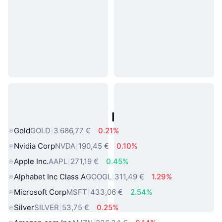
Actifs du Monde Réel Populaires
Gold
GOLD
3 686,77 €
0.21%
Nvidia Corp
NVDA
190,45 €
0.10%
Apple Inc.
AAPL
271,19 €
0.45%
Alphabet Inc Class A
GOOGL
311,49 €
1.29%
Microsoft Corp
MSFT
433,06 €
2.54%
Silver
SILVER
53,75 €
0.25%