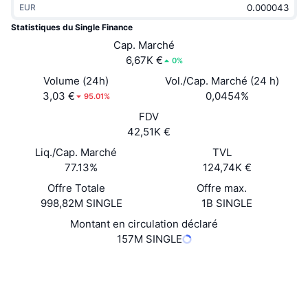
EUR
Tendances
ETF sur les cryptos
Apprendre
CMC MCP
Statistiques du Single Finance
Nouveau
Cap. Marché
ETF Bitcoin
x402
Actualités
6,67K €
0%
Crypto
ETF Ethereum
Volume (24h)
Vol./Cap. Marché (24 h)
Academy
3,03 €
0,0454%
95.01%
Politique
FDV
Analyse technique
Recherche
42,51K €
Sports
Liq./Cap. Marché
TVL
RSI
Vidéos
77.13%
124,74K €
Finance
MACD
Offre Totale
Offre max.
Glossaire
998,82M SINGLE
1B SINGLE
Technologie
Montant en circulation déclaré
Produits dérivés
Campagnes
157M SINGLE
NFT
Vue d'ensemble
Site Internet
Airdrops
Website
Whitepaper
Social
Statistiques NFT globales
Liquidations
Récompenses de Diamant
Contrats
0x0804...6b8347