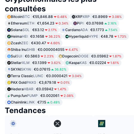
consultées
Bitcoin
BTC
€55,846.88
XRP
XRP
€0.8969
0.48%
3.08%
Ethereum
ETH
€1,654.23
Pi
PI
€0.07698
0.34%
2.16%
Solana
SOL
€63.12
Cardano
ADA
€0.1773
2.17%
7.54%
Heima
HEI
€0.1658
Hyperliquid
HYPE
€48.78
36.22%
1.73%
Zcash
ZEC
€430.47
4.60%
Shiba Inu
SHIB
€0.000004055
4.47%
Sui
SUI
€0.5863
Dogecoin
DOGE
€0.05962
2.23%
1.87%
Stellar
XLM
€0.1399
Kaspa
KAS
€0.02224
3.62%
1.61%
SKYAI
SKYAI
€0.07615
36.82%
Terra Classic
LUNC
€0.0000421
3.04%
PAX Gold
PAXG
€3,679.18
0.01%
Hedera
HBAR
€0.05942
1.47%
Pump.fun
PUMP
€0.002061
2.08%
Chainlink
LINK
€7.15
0.49%
Tendances