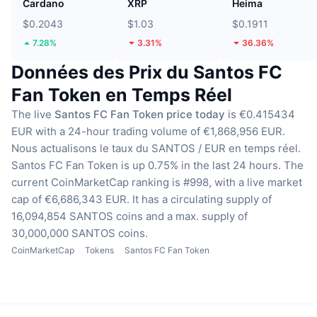
Cardano
XRP
Heima
$0.2043
$1.03
$0.1911
7.28%
3.31%
36.36%
Données des Prix du Santos FC
Fan Token en Temps Réel
The live
Santos FC Fan Token price today
is €0.415434
EUR with a 24-hour trading volume of €1,868,956 EUR.
Nous actualisons le taux du SANTOS / EUR en temps réel.
Santos FC Fan Token is up 0.75% in the last 24 hours.
The
current CoinMarketCap ranking is #998, with a live market
cap of €6,686,343 EUR.
It has a circulating supply of
16,094,854 SANTOS coins
and a max. supply of
30,000,000 SANTOS coins.
CoinMarketCap
Tokens
Santos FC Fan Token