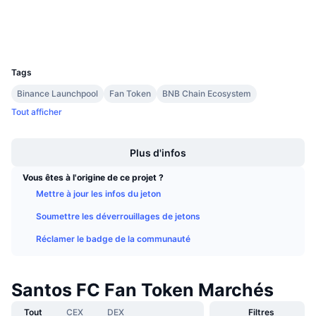
Ventes à venir
Explorateurs
bscscan.com
Taux de financement
Apprenez & Gagnez
Portefeuilles
UCID
15248
Calendriers
Tags
Binance Launchpool
Fan Token
BNB Chain Ecosystem
Calendrier des ICO
Tout afficher
Boost
Calendrier des événements
Plus d'infos
Vous êtes à l'origine de ce projet ?
Mettre à jour les infos du jeton
Soumettre les déverrouillages de jetons
Réclamer le badge de la communauté
Santos FC Fan Token Marchés
Tout
CEX
DEX
Filtres