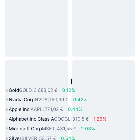
Actifs du Monde Réel Populaires
Gold
GOLD
3 688,02 €
0.12%
Nvidia Corp
NVDA
190,99 €
0.42%
Apple Inc.
AAPL
271,02 €
0.44%
Alphabet Inc Class A
GOOGL
310,5 €
1.26%
Microsoft Corp
MSFT
431,55 €
2.03%
Silver
SILVER
53,57 €
0.54%