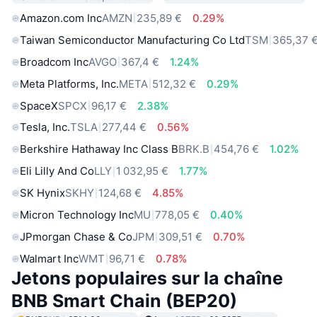
Amazon.com Inc
AMZN
235,89 €
0.29%
Taiwan Semiconductor Manufacturing Co Ltd
TSM
365,37 
Broadcom Inc
AVGO
367,4 €
1.24%
Meta Platforms, Inc.
META
512,32 €
0.29%
SpaceX
SPCX
96,17 €
2.38%
Tesla, Inc.
TSLA
277,44 €
0.56%
Berkshire Hathaway Inc Class B
BRK.B
454,76 €
1.02%
Eli Lilly And Co
LLY
1 032,95 €
1.77%
SK Hynix
SKHY
124,68 €
4.85%
Micron Technology Inc
MU
778,05 €
0.40%
JPmorgan Chase & Co
JPM
309,51 €
0.70%
Walmart Inc
WMT
96,71 €
0.78%
Jetons populaires sur la chaîne
BNB Smart Chain (BEP20)