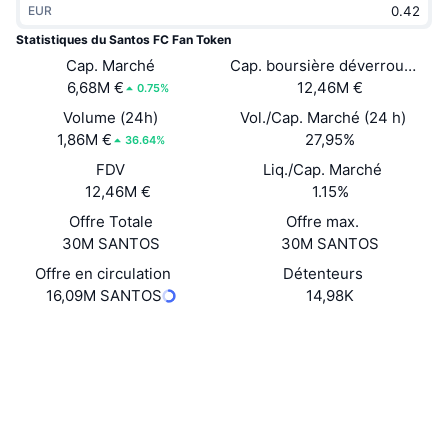
EUR
Tendances
ETF sur les cryptos
Apprendre
CMC MCP
Statistiques du Santos FC Fan Token
Nouveau
Cap. Marché
Cap. boursière déverrouillée
ETF Bitcoin
x402
Actualités
6,68M €
12,46M €
0.75%
Crypto
ETF Ethereum
Volume (24h)
Vol./Cap. Marché (24 h)
Academy
1,86M €
27,95%
36.64%
Politique
FDV
Liq./Cap. Marché
Analyse technique
Recherche
12,46M €
1.15%
Sports
Offre Totale
Offre max.
RSI
Vidéos
30M SANTOS
30M SANTOS
Finance
MACD
Offre en circulation
Détenteurs
Glossaire
16,09M SANTOS
14,98K
Technologie
Website
Produits dérivés
Campagnes
Site Internet
NFT
Vue d'ensemble
Airdrops
Social
Contrats
Statistiques NFT globales
0xA644...CE4Cc7
Liquidations
3.7
Récompenses de Diamant
Évaluation (CertiK)