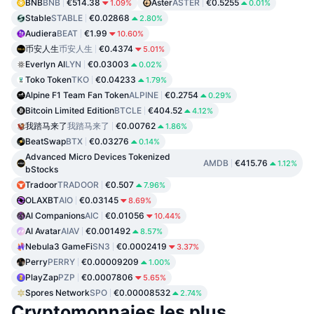
BNB
BNB
€514.38
Aster
ASTER
€0.5255
1.09%
0.01%
Stable
STABLE
€0.02868
2.80%
Audiera
BEAT
€1.99
10.60%
币安人生
币安人生
€0.4374
5.01%
Everlyn AI
LYN
€0.03003
0.02%
Toko Token
TKO
€0.04233
1.79%
Alpine F1 Team Fan Token
ALPINE
€0.2754
0.29%
Bitcoin Limited Edition
BTCLE
€404.52
4.12%
我踏马来了
我踏马来了
€0.00762
1.86%
BeatSwap
BTX
€0.03276
0.14%
Advanced Micro Devices Tokenized
AMDB
€415.76
1.12%
bStocks
Tradoor
TRADOOR
€0.507
7.96%
OLAXBT
AIO
€0.03145
8.69%
AI Companions
AIC
€0.01056
10.44%
AI Avatar
AIAV
€0.001492
8.57%
Nebula3 GameFi
SN3
€0.0002419
3.37%
Perry
PERRY
€0.00009209
1.00%
PlayZap
PZP
€0.0007806
5.65%
Spores Network
SPO
€0.00008532
2.74%
Cryptomonnaies les plus