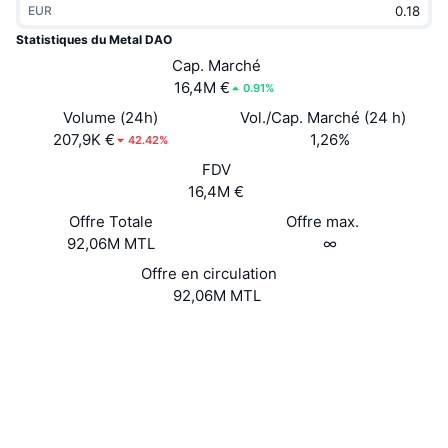
EUR
Tendances
ETF sur les cryptos
Apprendre
CMC MCP
Statistiques du Metal DAO
Nouveau
Cap. Marché
ETF Bitcoin
x402
Actualités
16,4M €
0.91%
Crypto
ETF Ethereum
Volume (24h)
Vol./Cap. Marché (24 h)
Academy
207,9K €
1,26%
42.42%
Politique
FDV
Analyse technique
Recherche
16,4M €
Sports
Offre Totale
Offre max.
RSI
Vidéos
92,06M MTL
∞
Finance
MACD
Offre en circulation
Glossaire
92,06M MTL
Technologie
Site Internet
Website
Produits dérivés
Campagnes
NFT
Social
Vue d'ensemble
Airdrops
Contrats
0xBCFc...5C00A9
Statistiques NFT globales
4.0
Liquidations
Récompenses de Diamant
Évaluation (CertiK)