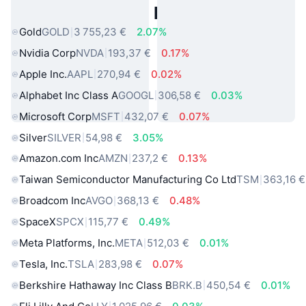
Actifs du Monde Réel Populaires
Gold
GOLD
3 755,23 €
2.07%
Nvidia Corp
NVDA
193,37 €
0.17%
Apple Inc.
AAPL
270,94 €
0.02%
Alphabet Inc Class A
GOOGL
306,58 €
0.03%
Microsoft Corp
MSFT
432,07 €
0.07%
Silver
SILVER
54,98 €
3.05%
Amazon.com Inc
AMZN
237,2 €
0.13%
Taiwan Semiconductor Manufacturing Co Ltd
TSM
363,16 €
Broadcom Inc
AVGO
368,13 €
0.48%
SpaceX
SPCX
115,77 €
0.49%
Meta Platforms, Inc.
META
512,03 €
0.01%
Tesla, Inc.
TSLA
283,98 €
0.07%
Berkshire Hathaway Inc Class B
BRK.B
450,54 €
0.01%