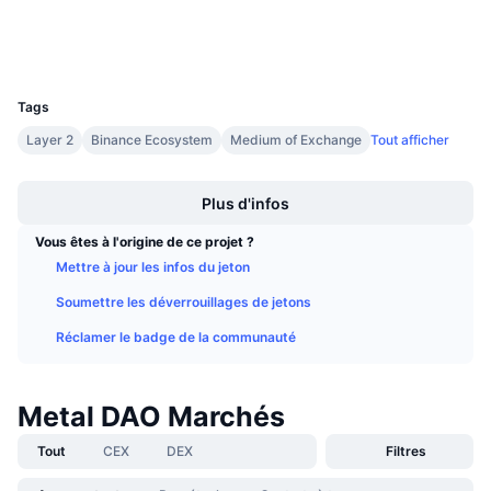
Explorateurs
explorer.metall2.com
Ventes à venir
Taux de financement
Apprenez & Gagnez
Portefeuilles
UCID
1788
Calendriers
Tags
Layer 2
Binance Ecosystem
Medium of Exchange
Tout afficher
Calendrier des ICO
Boost
Plus d'infos
Calendrier des événements
Vous êtes à l'origine de ce projet ?
Mettre à jour les infos du jeton
Soumettre les déverrouillages de jetons
Réclamer le badge de la communauté
Metal DAO Marchés
Tout
CEX
DEX
Filtres