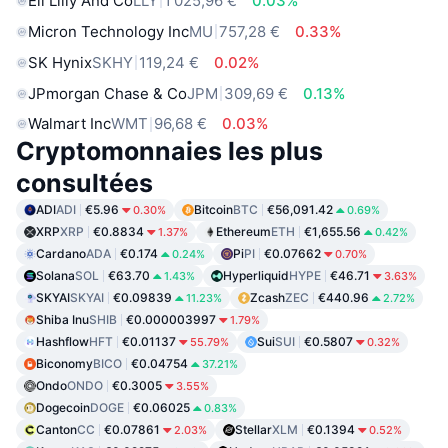
Eli Lilly And Co
LLY
1 025,96 €
0.03%
Micron Technology Inc
MU
757,28 €
0.33%
SK Hynix
SKHY
119,24 €
0.02%
JPmorgan Chase & Co
JPM
309,69 €
0.13%
Walmart Inc
WMT
96,68 €
0.03%
Cryptomonnaies les plus
consultées
ADI
ADI
€5.96
Bitcoin
BTC
€56,091.42
0.30%
0.69%
XRP
XRP
€0.8834
Ethereum
ETH
€1,655.56
1.37%
0.42%
Cardano
ADA
€0.174
Pi
PI
€0.07662
0.24%
0.70%
Solana
SOL
€63.70
Hyperliquid
HYPE
€46.71
1.43%
3.63%
SKYAI
SKYAI
€0.09839
Zcash
ZEC
€440.96
11.23%
2.72%
Shiba Inu
SHIB
€0.000003997
1.79%
Hashflow
HFT
€0.01137
Sui
SUI
€0.5807
55.79%
0.32%
Biconomy
BICO
€0.04754
37.21%
Ondo
ONDO
€0.3005
3.55%
Dogecoin
DOGE
€0.06025
0.83%
Canton
CC
€0.07861
Stellar
XLM
€0.1394
2.03%
0.52%