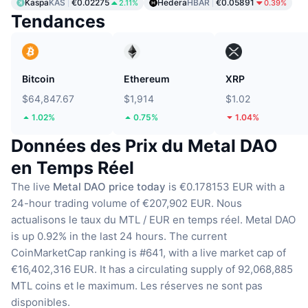
Kaspa
KAS
€0.02275
Hedera
HBAR
€0.05891
2.11%
0.39%
Tendances
Bitcoin
Ethereum
XRP
$64,847.67
$1,914
$1.02
1.02%
0.75%
1.04%
Données des Prix du Metal DAO
en Temps Réel
The live
Metal DAO price today
is €0.178153 EUR with a
24-hour trading volume of €207,902 EUR.
Nous
actualisons le taux du MTL / EUR en temps réel.
Metal DAO
is up 0.92% in the last 24 hours.
The current
CoinMarketCap ranking is #641, with a live market cap of
€16,402,316 EUR.
It has a circulating supply of 92,068,885
MTL coins
et le maximum. Les réserves ne sont pas
disponibles.