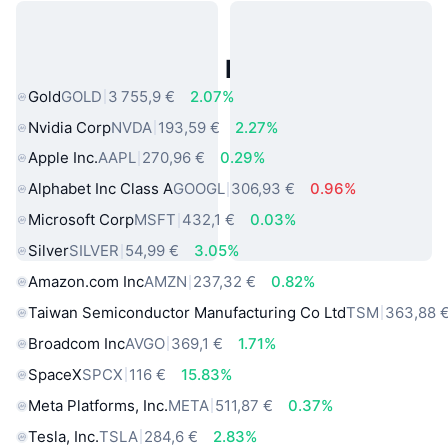
Actifs du Monde Réel Populaires
Gold
GOLD
3 755,9 €
2.07%
Nvidia Corp
NVDA
193,59 €
2.27%
Apple Inc.
AAPL
270,96 €
0.29%
Alphabet Inc Class A
GOOGL
306,93 €
0.96%
Microsoft Corp
MSFT
432,1 €
0.03%
Silver
SILVER
54,99 €
3.05%
Amazon.com Inc
AMZN
237,32 €
0.82%
Taiwan Semiconductor Manufacturing Co Ltd
TSM
363,88 
Broadcom Inc
AVGO
369,1 €
1.71%
SpaceX
SPCX
116 €
15.83%
Meta Platforms, Inc.
META
511,87 €
0.37%
Tesla, Inc.
TSLA
284,6 €
2.83%