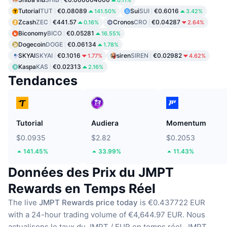
0.11%
Tutorial
TUT
€0.08089
Sui
SUI
€0.6016
141.50%
3.42%
Zcash
ZEC
€441.57
Cronos
CRO
€0.04287
0.16%
2.64%
Biconomy
BICO
€0.05281
16.55%
Dogecoin
DOGE
€0.06134
1.78%
SKYAI
SKYAI
€0.1016
siren
SIREN
€0.02982
1.77%
4.62%
Kaspa
KAS
€0.02313
2.16%
Tendances
Tutorial
Audiera
Momentum
$0.0935
$2.82
$0.2053
141.45%
33.99%
11.43%
Données des Prix du JMPT
Rewards en Temps Réel
The live
JMPT Rewards price today
is €0.437722 EUR
with a 24-hour trading volume of €4,644.97 EUR.
Nous
actualisons le taux du JMPT / EUR en temps réel.
JMPT