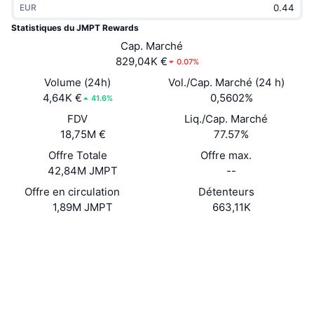
EUR
Tendances
ETF sur les cryptos
Apprendre
CMC MCP
Statistiques du JMPT Rewards
Nouveau
Cap. Marché
ETF Bitcoin
x402
Actualités
829,04K €
0.07%
Crypto
ETF Ethereum
Volume (24h)
Vol./Cap. Marché (24 h)
Academy
4,64K €
0,5602%
41.6%
Politique
FDV
Liq./Cap. Marché
Analyse technique
Recherche
18,75M €
77.57%
Sports
Offre Totale
Offre max.
RSI
Vidéos
42,84M JMPT
--
Finance
MACD
Offre en circulation
Détenteurs
Glossaire
1,89M JMPT
663,11K
Technologie
Site Internet
Website
Whitepaper
Produits dérivés
Campagnes
NFT
Social
Vue d'ensemble
Airdrops
Statistiques NFT globales
0x420a...1Ac840
Contrats
Liquidations
Récompenses de Diamant