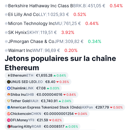
Berkshire Hathaway Inc Class B
BRK.B
451,05 €
0.54%
Eli Lilly And Co
LLY
1 025,93 €
0.52%
Micron Technology Inc
MU
761,25 €
0.44%
SK Hynix
SKHY
119,51 €
3.92%
JPmorgan Chase & Co
JPM
309,82 €
0.34%
Walmart Inc
WMT
96,69 €
0.20%
Jetons populaires sur la chaîne
Ethereum
Ethereum
ETH
€1,655.28
0.64%
UNUS SED LEO
LEO
€8.40
0.35%
Chainlink
LINK
€7.08
0.03%
Shiba Inu
SHIB
€0.000004016
0.84%
Tether Gold
XAUt
€3,740.91
2.04%
American Express Tokenized Stock (Ondo)
AXPon
€297.79
0.50%
Chickencoin
CHKN
€0.00000001254
0.04%
DFI.Money
YFII
€21.59
0.62%
Roaring Kitty
ROAR
€0.0008517
0.05%