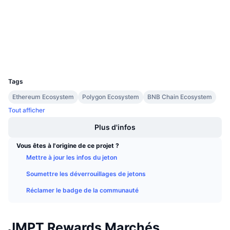
3.3
Ventes à venir
Évaluation (CertiK)
Taux de financement
Apprenez & Gagnez
etherscan.io
Explorateurs
Calendriers
Portefeuilles
UCID
17334
Calendrier des ICO
Tags
Ethereum Ecosystem
Polygon Ecosystem
BNB Chain Ecosystem
Calendrier des événements
Tout afficher
Plus d'infos
Vous êtes à l'origine de ce projet ?
Mettre à jour les infos du jeton
Soumettre les déverrouillages de jetons
Réclamer le badge de la communauté
JMPT Rewards Marchés