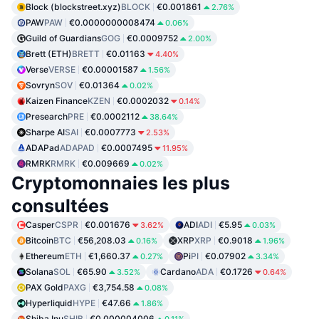
Block (blockstreet.xyz)
BLOCK
€0.001861
2.76%
PAW
PAW
€0.0000000008474
0.06%
Guild of Guardians
GOG
€0.0009752
2.00%
Brett (ETH)
BRETT
€0.01163
4.40%
Verse
VERSE
€0.00001587
1.56%
Sovryn
SOV
€0.01364
0.02%
Kaizen Finance
KZEN
€0.0002032
0.14%
Presearch
PRE
€0.0002112
38.64%
Sharpe AI
SAI
€0.0007773
2.53%
ADAPad
ADAPAD
€0.0007495
11.95%
RMRK
RMRK
€0.009669
0.02%
Cryptomonnaies les plus
consultées
Casper
CSPR
€0.001676
ADI
ADI
€5.95
3.62%
0.03%
Bitcoin
BTC
€56,208.03
XRP
XRP
€0.9018
0.16%
1.96%
Ethereum
ETH
€1,660.37
Pi
PI
€0.07902
0.27%
3.34%
Solana
SOL
€65.90
Cardano
ADA
€0.1726
3.52%
0.64%
PAX Gold
PAXG
€3,754.58
0.08%
Hyperliquid
HYPE
€47.66
1.86%
Shiba Inu
SHIB
€0.000004006