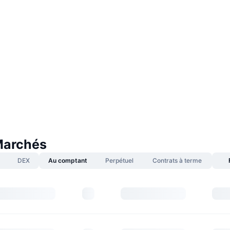
Marchés
DEX
Au comptant
Perpétuel
Contrats à terme