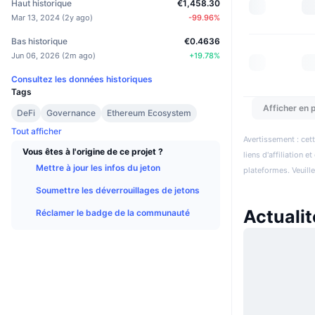
Haut historique
€1,458.30
Mar 13, 2024
(
2y ago
)
-99.96
%
Bas historique
€0.4636
Jun 06, 2026
(
2m ago
)
+
19.78
%
Consultez les données historiques
Tags
Afficher en p
DeFi
Governance
Ethereum Ecosystem
Tout afficher
Avertissement : cett
Vous êtes à l'origine de ce projet ?
liens d'affiliation 
Mettre à jour les infos du jeton
plateformes. Veuill
Soumettre les déverrouillages de jetons
Actuali
Réclamer le badge de la communauté