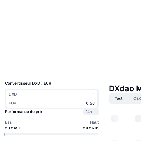
Site Internet
Website
Whitepaper
Social
Contrats
0xa1d6...725521
3.4
Évaluation (CertiK)
etherscan.io
Explorateurs
Portefeuilles
UCID
5589
Convertisseur DXD / EUR
DXdao 
DXD
Tout
CEX
EUR
Performance de prix
24h
Bas
Haut
€0.5491
€0.5616