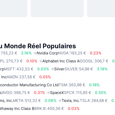
du Monde Réel Populaires
 755,23 €
2.16%
Nvidia Corp
NVDA
193,25 €
0.23%
PL
270,73 €
0.10%
Alphabet Inc Class A
GOOGL
306,7 €
0
orp
MSFT
432,53 €
0.03%
Silver
SILVER
54,98 €
3.19%
 Inc
AMZN
237,38 €
0.05%
conductor Manufacturing Co Ltd
TSM
363,98 €
0.18%
c
AVGO
368,75 €
0.31%
SpaceX
SPCX
115,85 €
0.55%
ms, Inc.
META
512,32 €
0.06%
Tesla, Inc.
TSLA
284,68 €
0
thaway Inc Class B
BRK.B
450,36 €
0.03%