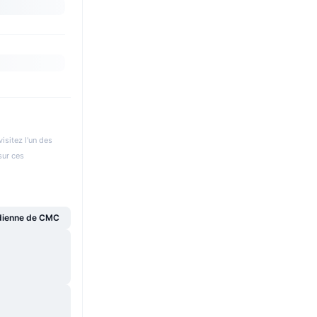
isitez l'un des
sur ces
dienne de CMC