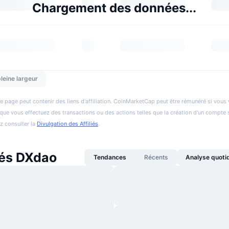
Chargement des données...
leine largeur
e page peut contenir des liens d'affiliation. CoinMarketCap peut être rémunéré si vous v
et que vous effectuez des transactions ou des actions telles que la création d'un compte 
ez consulter la
Divulgation des Affiliés
.
tés DXdao
Tendances
Récents
Analyse quoti