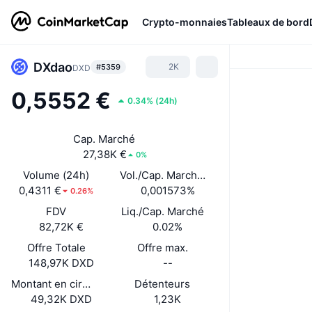
Crypto-monnaies
Tableaux de bord
DXdao
2K
#5359
DXD
0,5552 €
0.34%
(
24h
)
Cap. Marché
27,38K €
0%
Volume (24h)
Vol./Cap. Marché (24 h)
0,4311 €
0,001573%
0.26%
FDV
Liq./Cap. Marché
82,72K €
0.02%
Offre Totale
Offre max.
148,97K DXD
--
Montant en circulation déclaré
Détenteurs
49,32K DXD
1,23K