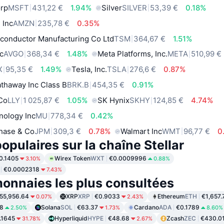
orp
MSFT
431,22 €
1.94%
Silver
SILVER
53,39 €
0.18%
 Inc
AMZN
235,78 €
0.35%
conductor Manufacturing Co Ltd
TSM
364,67 €
1.51%
c
AVGO
368,34 €
1.48%
Meta Platforms, Inc.
META
510,99 €
X
95,35 €
1.49%
Tesla, Inc.
TSLA
276,6 €
0.87%
thaway Inc Class B
BRK.B
454,35 €
0.91%
 Co
LLY
1 025,87 €
1.05%
SK Hynix
SKHY
124,85 €
4.74%
nology Inc
MU
778,34 €
0.42%
hase & Co
JPM
309,3 €
0.78%
Walmart Inc
WMT
96,77 €
0
opulaires sur la chaîne Stellar
0.1405
Wirex Token
WXT
€0.0009996
3.10%
0.88%
€0.0002318
7.43%
onnaies les plus consultées
55,956.64
XRP
XRP
€0.9033
Ethereum
ETH
€1,657.
0.07%
2.43%
8
Solana
SOL
€63.37
Cardano
ADA
€0.1789
2.50%
1.73%
8.60%
.1645
Hyperliquid
HYPE
€48.68
Zcash
ZEC
€430.0
31.78%
2.67%