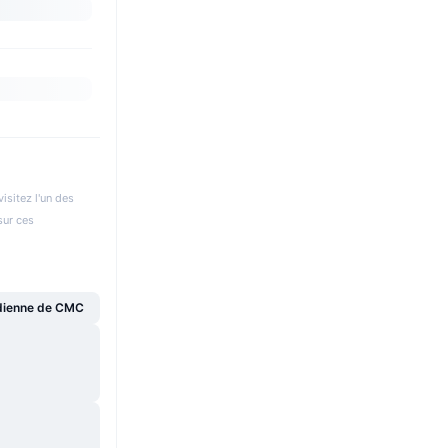
isitez l'un des
sur ces
dienne de CMC