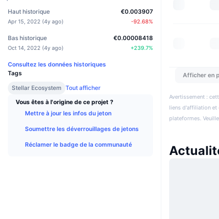
Haut historique
€0.003907
Apr 15, 2022
(
4y ago
)
-92.68
%
Bas historique
€0.00008418
Oct 14, 2022
(
4y ago
)
+
239.7
%
Consultez les données historiques
Tags
Afficher en p
Stellar Ecosystem
Tout afficher
Avertissement : cett
Vous êtes à l'origine de ce projet ?
liens d'affiliation 
Mettre à jour les infos du jeton
plateformes. Veuill
Soumettre les déverrouillages de jetons
Réclamer le badge de la communauté
Actuali