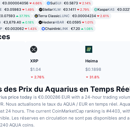
€0.000004056
Sui
SUI
€0.5873
4.66%
2.14%
E
€0.05983
Stellar
XLM
€0.1411
Kaspa
KAS
€0.022
1.49%
2.79%
€0.07593
Terra Classic
LUNC
€0.00004234
37.79%
2.61%
G
€3,679.40
Hedera
HBAR
€0.0595
0.18%
1.01%
P
€0.002062
Chainlink
LINK
€7.20
1.43%
1.08%
ces
XRP
Heima
$1.04
$0.1898
2.76%
31.8%
 des Prix du Aquarius en Temps Rée
ius price today
is €0.000286 EUR with a 24-hour trading volu
UR.
Nous actualisons le taux du AQUA / EUR en temps réel.
Aqua
ast 24 hours.
The current CoinMarketCap ranking is #4403, with
nible.
Les réserves en circulation ne sont pas disponibles
and a
,240 AQUA coins.