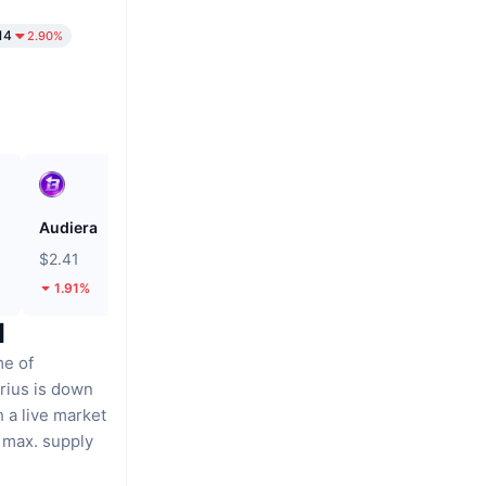
14
2.90%
Audiera
Pi
$2.41
$0.0886
1.91%
2.21%
l
me of
rius is down
 a live market
 max. supply