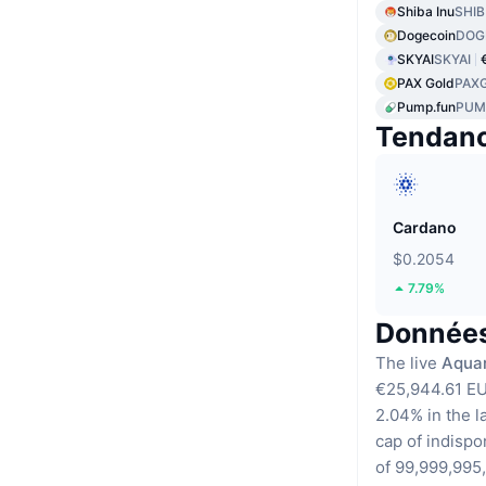
Shiba Inu
SHIB
Dogecoin
DOG
SKYAI
SKYAI
PAX Gold
PAX
Pump.fun
PUM
Tendan
Cardano
$0.2054
7.79%
Données
The live
Aquar
€25,944.61 E
2.04% in the l
cap of indispo
of 99,999,995