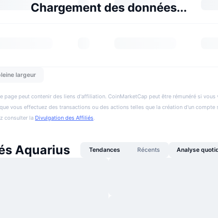
Chargement des données...
leine largeur
e page peut contenir des liens d'affiliation. CoinMarketCap peut être rémunéré si vous v
et que vous effectuez des transactions ou des actions telles que la création d'un compte 
ez consulter la
Divulgation des Affiliés
.
tés Aquarius
Tendances
Récents
Analyse quoti