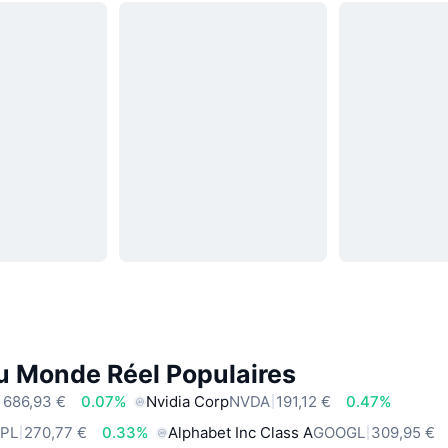
du Monde Réel Populaires
 686,93 €
0.07%
Nvidia Corp
NVDA
191,12 €
0.47%
PL
270,77 €
0.33%
Alphabet Inc Class A
GOOGL
309,95 €