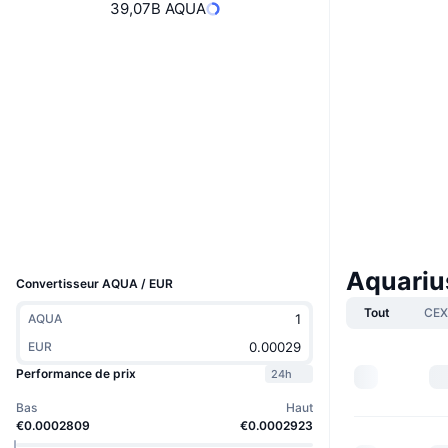
39,07B AQUA
Boost
Site Internet
Website
Social
Contrats
AQUA-G...67AQUA
3.5
Évaluation (CertiK)
stellarchain.io
Explorateurs
UCID
14112
Aquariu
Convertisseur AQUA / EUR
Tout
CEX
AQUA
EUR
Performance de prix
24h
Bas
Haut
€0.0002809
€0.0002923