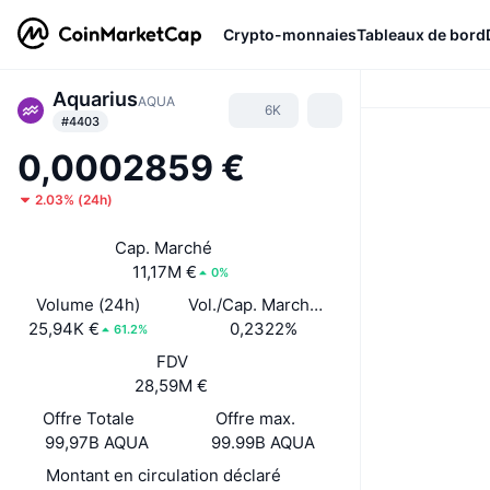
Crypto-monnaies
Tableaux de bord
Aquarius
AQUA
6K
#4403
0,0002859 €
2.03%
(
24h
)
Cap. Marché
11,17M €
0%
Volume (24h)
Vol./Cap. Marché (24 h)
25,94K €
0,2322%
61.2%
FDV
28,59M €
Offre Totale
Offre max.
99,97B AQUA
99.99B AQUA
Montant en circulation déclaré