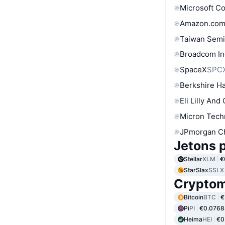
Microsoft C
Amazon.com
Taiwan Semi
Broadcom In
SpaceX
SPC
Berkshire Ha
Eli Lilly And
Micron Tech
JPmorgan C
Jetons p
Stellar
XLM
€
StarSlax
SSLX
Cryptom
Bitcoin
BTC
€
Pi
PI
€0.0768
Heima
HEI
€0