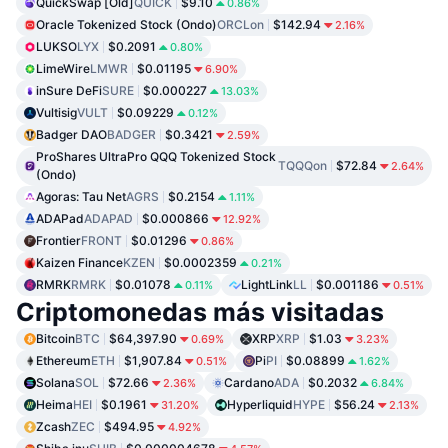
QuickSwap [Old]
QUICK
$9.10
0.86%
Oracle Tokenized Stock (Ondo)
ORCLon
$142.94
2.16%
LUKSO
LYX
$0.2091
0.80%
LimeWire
LMWR
$0.01195
6.90%
inSure DeFi
SURE
$0.000227
13.03%
Vultisig
VULT
$0.09229
0.12%
Badger DAO
BADGER
$0.3421
2.59%
ProShares UltraPro QQQ Tokenized Stock
TQQQon
$72.84
2.64%
(Ondo)
Agoras: Tau Net
AGRS
$0.2154
1.11%
ADAPad
ADAPAD
$0.000866
12.92%
Frontier
FRONT
$0.01296
0.86%
Kaizen Finance
KZEN
$0.0002359
0.21%
RMRK
RMRK
$0.01078
LightLink
LL
$0.001186
0.11%
0.51%
Criptomonedas más visitadas
Bitcoin
BTC
$64,397.90
XRP
XRP
$1.03
0.69%
3.23%
Ethereum
ETH
$1,907.84
Pi
PI
$0.08899
0.51%
1.62%
Solana
SOL
$72.66
Cardano
ADA
$0.2032
2.36%
6.84%
Heima
HEI
$0.1961
Hyperliquid
HYPE
$56.24
31.20%
2.13%
Zcash
ZEC
$494.95
4.92%