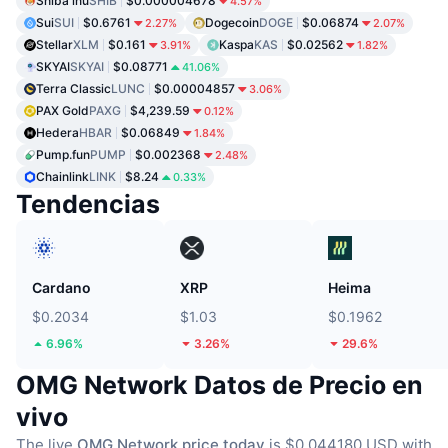
Shiba inu
SHIB
$0.000004678
4.57%
Sui
SUI
$0.6761
Dogecoin
DOGE
$0.06874
2.27%
2.07%
Stellar
XLM
$0.161
Kaspa
KAS
$0.02562
3.91%
1.82%
SKYAI
SKYAI
$0.08771
41.06%
Terra Classic
LUNC
$0.00004857
3.06%
PAX Gold
PAXG
$4,239.59
0.12%
Hedera
HBAR
$0.06849
1.84%
Pump.fun
PUMP
$0.002368
2.48%
Chainlink
LINK
$8.24
0.33%
Tendencias
Cardano
XRP
Heima
$0.2034
$1.03
$0.1962
6.96%
3.26%
29.6%
OMG Network Datos de Precio en
vivo
The live
OMG Network price today
is $0.044180 USD with