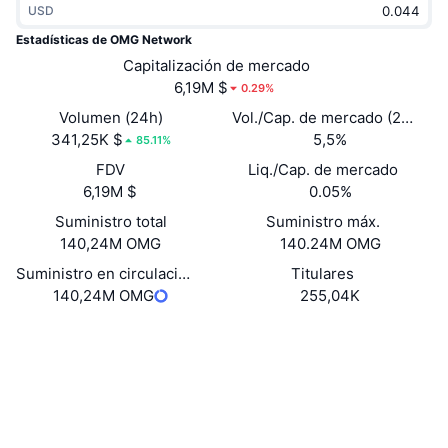
USD
Tendencias
ETF de criptomonedas
Aprender
CMC MCP
Estadísticas de OMG Network
Nuevo
Capitalización de mercado
ETF de Bitcoin
x402
Noticias
6,19M $
0.29%
Cripto
ETF de Ethereum
Volumen (24h)
Vol./Cap. de mercado (24 h)
Academia
341,25K $
5,5%
85.11%
Política
FDV
Liq./Cap. de mercado
Análisis técnico
Investigación
6,19M $
0.05%
Deportes
Suministro total
Suministro máx.
RSI
Vídeos
140,24M OMG
140.24M OMG
Finanzas
MACD
Suministro en circulación
Titulares
Glosario
140,24M OMG
255,04K
Tecnología
Website
Whitepaper
Derivados
Campañas
Web
NFT
Vista general
Airdrops
Redes Sociales
Contratos
Estadísticas generales de NFT
0xd261...8a0c07
Liquidaciones
3.0
Recompensas de diamante
Calificación (CertiK)