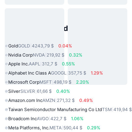
Activos del Mundo Real
Populares
Gold
GOLD
4243,79 $
0.04%
Nvidia Corp
NVDA
219,92 $
0.32%
Apple Inc.
AAPL
312,7 $
0.55%
Alphabet Inc Class A
GOOGL
357,75 $
1.29%
Microsoft Corp
MSFT
498,19 $
2.20%
Silver
SILVER
61,66 $
0.40%
Amazon.com Inc
AMZN
271,32 $
0.49%
Taiwan Semiconductor Manufacturing Co Ltd
TSM
419,94 
Broadcom Inc
AVGO
422,7 $
1.06%
Meta Platforms, Inc.
META
590,44 $
0.29%