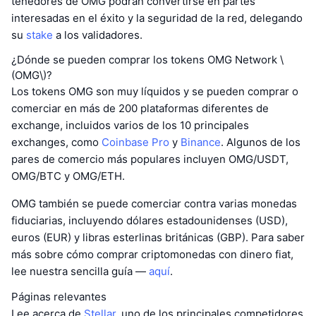
tenedores de OMG podrán convertirse en partes
interesadas en el éxito y la seguridad de la red, delegando
su
stake
a los validadores.
¿Dónde se pueden comprar los tokens OMG Network \
(OMG\)?
Los tokens OMG son muy líquidos y se pueden comprar o
comerciar en más de 200 plataformas diferentes de
exchange, incluidos varios de los 10 principales
exchanges, como
Coinbase Pro
y
Binance
. Algunos de los
pares de comercio más populares incluyen OMG/USDT,
OMG/BTC y OMG/ETH.
OMG también se puede comerciar contra varias monedas
fiduciarias, incluyendo dólares estadounidenses (USD),
euros (EUR) y libras esterlinas británicas (GBP). Para saber
más sobre cómo comprar criptomonedas con dinero fiat,
lee nuestra sencilla guía —
aquí
.
Páginas relevantes
Lee acerca de
Stellar
, uno de los principales competidores