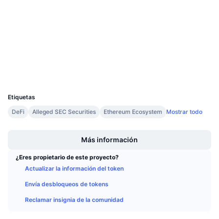
Auditorias
Próximas ventas
Tasas de financiación
Aprende y Gana
etherscan.io
Exploradores
Calendarios
Carteras
Calendario de ICO
UCID
1808
Calendario de eventos
Etiquetas
DeFi
Alleged SEC Securities
Ethereum Ecosystem
Mostrar todo
Boost
Más información
¿Eres propietario de este proyecto?
Actualizar la información del token
Envía desbloqueos de tokens
Reclamar insignia de la comunidad