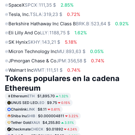
SpaceX
SPCX
111,35 $
2.85%
Tesla, Inc.
TSLA
319,23 $
0.72%
Berkshire Hathaway Inc Class B
BRK.B
523,64 $
0.92%
Eli Lilly And Co
LLY
1188,75 $
1.62%
SK Hynix
SKHY
143,21 $
5.18%
Micron Technology Inc
MU
893,63 $
0.05%
JPmorgan Chase & Co
JPM
356,58 $
0.74%
Walmart Inc
WMT
111,51 $
0.74%
Tokens populares en la cadena
Ethereum
Ethereum
ETH
$1,895.70
1.32%
UNUS SED LEO
LEO
$9.75
0.15%
Chainlink
LINK
$8.11
0.61%
Shiba Inu
SHIB
$0.000004811
3.22%
Tether Gold
XAUt
$4,255.80
3.51%
Checkmate
CHECK
$0.01892
4.24%