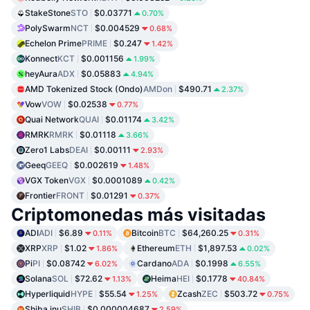
StakeStone
STO
$0.03771
0.70%
PolySwarm
NCT
$0.004529
0.68%
Echelon Prime
PRIME
$0.247
1.42%
Konnect
KCT
$0.001156
1.99%
heyAura
ADX
$0.05883
4.94%
AMD Tokenized Stock (Ondo)
AMDon
$490.71
2.37%
Vow
VOW
$0.02538
0.77%
Quai Network
QUAI
$0.01174
3.42%
RMRK
RMRK
$0.01118
3.66%
Zero1 Labs
DEAI
$0.00111
2.93%
Geeq
GEEQ
$0.002619
1.48%
VGX Token
VGX
$0.0001089
0.42%
Frontier
FRONT
$0.01291
0.37%
Criptomonedas más visitadas
ADI
ADI
$6.89
Bitcoin
BTC
$64,260.25
0.11%
0.31%
XRP
XRP
$1.02
Ethereum
ETH
$1,897.53
1.86%
0.02%
Pi
PI
$0.08742
Cardano
ADA
$0.1998
6.02%
6.55%
Solana
SOL
$72.62
Heima
HEI
$0.1778
1.13%
40.84%
Hyperliquid
HYPE
$55.54
Zcash
ZEC
$503.72
1.25%
0.75%
Shiba inu
SHIB
$0.000004687
2.59%