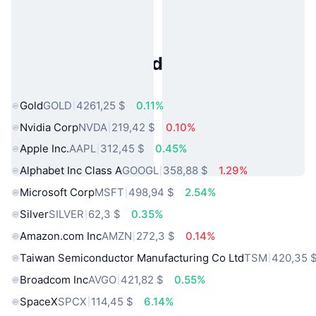
Activos del Mundo Real
Populares
Gold
GOLD
4261,25 $
0.11%
Nvidia Corp
NVDA
219,42 $
0.10%
Apple Inc.
AAPL
312,45 $
0.45%
Alphabet Inc Class A
GOOGL
358,88 $
1.29%
Microsoft Corp
MSFT
498,94 $
2.54%
Silver
SILVER
62,3 $
0.35%
Amazon.com Inc
AMZN
272,3 $
0.14%
Taiwan Semiconductor Manufacturing Co Ltd
TSM
420,35 
Broadcom Inc
AVGO
421,82 $
0.55%
SpaceX
SPCX
114,45 $
6.14%