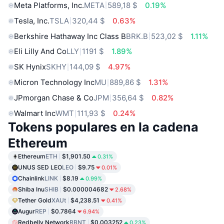
Meta Platforms, Inc.
META
589,18 $
0.19%
Tesla, Inc.
TSLA
320,44 $
0.63%
Berkshire Hathaway Inc Class B
BRK.B
523,02 $
1.11%
Eli Lilly And Co
LLY
1191 $
1.89%
SK Hynix
SKHY
144,09 $
4.97%
Micron Technology Inc
MU
889,86 $
1.31%
JPmorgan Chase & Co
JPM
356,64 $
0.82%
Walmart Inc
WMT
111,93 $
0.24%
Tokens populares en la cadena
Ethereum
Ethereum
ETH
$1,901.50
0.31%
UNUS SED LEO
LEO
$9.75
0.01%
Chainlink
LINK
$8.19
0.99%
Shiba Inu
SHIB
$0.000004682
2.68%
Tether Gold
XAUt
$4,238.51
0.41%
Augur
REP
$0.7864
6.94%
Redbelly Network
RBNT
$0.003252
0.23%