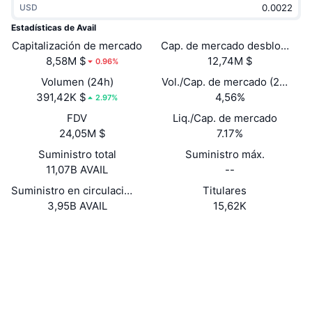
USD
Tendencias
ETF de criptomonedas
Aprender
CMC MCP
Estadísticas de Avail
Capitalización de mercado
Nuevo
Cap. de mercado desbloquead
ETF de Bitcoin
x402
Noticias
8,58M $
12,74M $
0.96%
Cripto
ETF de Ethereum
Volumen (24h)
Vol./Cap. de mercado (24 h)
Academia
391,42K $
4,56%
2.97%
Política
FDV
Liq./Cap. de mercado
Análisis técnico
Investigación
24,05M $
7.17%
Deportes
Suministro total
Suministro máx.
RSI
Vídeos
11,07B AVAIL
--
Finanzas
MACD
Suministro en circulación
Titulares
Glosario
3,95B AVAIL
15,62K
Tecnología
Web
Website
Whitepaper
Derivados
Campañas
NFT
Redes Sociales
Vista general
Airdrops
Estadísticas generales de NFT
0xEeB4...C76Bd8
Contratos
Liquidaciones
Recompensas de diamante