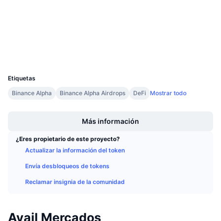
4.5
Próximas ventas
Calificación (CertiK)
Tasas de financiación
Aprende y Gana
etherscan.io
Exploradores
Calendarios
Carteras
UCID
32376
Calendario de ICO
Etiquetas
Binance Alpha
Binance Alpha Airdrops
DeFi
Mostrar todo
Calendario de eventos
Boost
Más información
¿Eres propietario de este proyecto?
Actualizar la información del token
Envía desbloqueos de tokens
Reclamar insignia de la comunidad
Avail Mercados