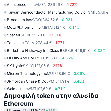
Amazon.com Inc
AMZN
236,26 €
1.72%
Taiwan Semiconductor Manufacturing Co Ltd
TSM
357,9 €
Broadcom Inc
AVGO
364,62 €
0.03%
Meta Platforms, Inc.
META
512,1 €
0.14%
SpaceX
SPCX
95,29 €
13.61%
Tesla, Inc.
TSLA
278,44 €
1.77%
Berkshire Hathaway Inc Class B
BRK.B
449,61 €
0.32%
Eli Lilly And Co
LLY
1.019,68 €
4.86%
SK Hynix
SKHY
127,96 €
2.17%
Micron Technology Inc
MU
758,66 €
0.06%
JPmorgan Chase & Co
JPM
311,91 €
0.48%
Walmart Inc
WMT
97,69 €
0.71%
Δημοφιλή token στην αλυσίδα
Ethereum
Ethereum
ETH
€1,642.07
1.23%