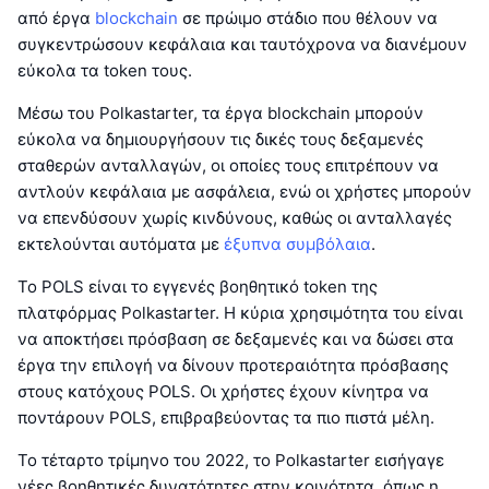
από έργα
blockchain
σε πρώιμο στάδιο που θέλουν να
συγκεντρώσουν κεφάλαια και ταυτόχρονα να διανέμουν
εύκολα τα token τους.
Μέσω του Polkastarter, τα έργα blockchain μπορούν
εύκολα να δημιουργήσουν τις δικές τους δεξαμενές
σταθερών ανταλλαγών, οι οποίες τους επιτρέπουν να
αντλούν κεφάλαια με ασφάλεια, ενώ οι χρήστες μπορούν
να επενδύσουν χωρίς κινδύνους, καθώς οι ανταλλαγές
εκτελούνται αυτόματα με
έξυπνα συμβόλαια
.
Το POLS είναι το εγγενές βοηθητικό token της
πλατφόρμας Polkastarter. Η κύρια χρησιμότητα του είναι
να αποκτήσει πρόσβαση σε δεξαμενές και να δώσει στα
έργα την επιλογή να δίνουν προτεραιότητα πρόσβασης
στους κατόχους POLS. Οι χρήστες έχουν κίνητρα να
ποντάρουν POLS, επιβραβεύοντας τα πιο πιστά μέλη.
Το τέταρτο τρίμηνο του 2022, το Polkastarter εισήγαγε
νέες βοηθητικές δυνατότητες στην κοινότητα, όπως η