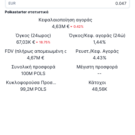
EUR
Δημοφιλή
Crypto ETFs
Εκμάθηση
CMC MCP
Polkastarter στατιστικά
Νέο
Κεφαλαιοποίηση αγοράς
Διαπραγματεύσιμα Αμοιβαία Κεφάλαια Μπιτκόιν
x402
Νέα
4,63M €
0.42%
Κρυπτο
Διαπραγματεύσιμα Αμοιβαία Κεφάλαια Εθέριουμ
Όγκος (24ωρος)
Όγκος/Κεφ. αγοράς (24ώ)
Academy
67,03K €
1,44%
18.75%
Πολιτική
FDV (πλήρως απομειωμένη αξία)
Ρευστ./Κεφ. Αγοράς
Τεχνική ανάλυση
Έρευνα
4,67M €
4.43%
Αθλητισμός
Συνολική προσφορά
Μέγιστη προσφορά
RSI
Βίντεο
100M POLS
--
Οικονομικά
MACD
Κυκλοφορούσα Προσφορά
Κάτοχοι
Γλωσσάριο
99,2M POLS
48,56K
Τεχνολογία
Website
Whitepaper
Παράγωγα
Καμπάνιες
Ιστότοπος
NFT
Επισκόπηση
Airdrop
Κοινωνικά
Συνολικά στατιστικά NFT
Εκκαθαρίσεις
Ανταμοιβές Diamonds
0x83e6...c3d5aa