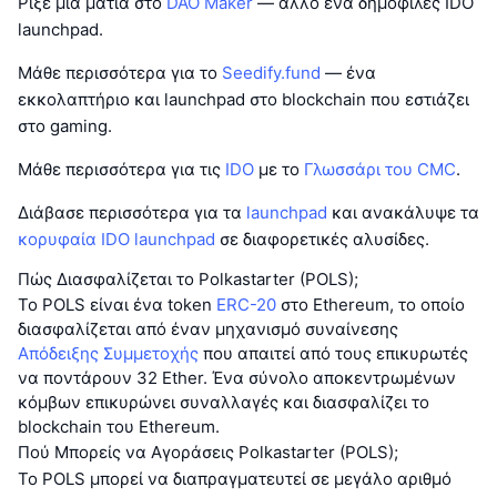
Ρίξε μια ματιά στο
DAO Maker
— άλλο ένα δημοφιλές IDO
launchpad.
Μάθε περισσότερα για το
Seedify.fund
— ένα
εκκολαπτήριο και launchpad στο blockchain που εστιάζει
στο gaming.
Μάθε περισσότερα για τις
IDO
με το
Γλωσσάρι του CMC
.
Διάβασε περισσότερα για τα
launchpad
και ανακάλυψε τα
κορυφαία IDO launchpad
σε διαφορετικές αλυσίδες.
Πώς Διασφαλίζεται το Polkastarter (POLS);
Το POLS είναι ένα token
ERC-20
στο Ethereum, το οποίο
διασφαλίζεται από έναν μηχανισμό συναίνεσης
Απόδειξης Συμμετοχής
που απαιτεί από τους επικυρωτές
να ποντάρουν 32 Ether. Ένα σύνολο αποκεντρωμένων
κόμβων επικυρώνει συναλλαγές και διασφαλίζει το
blockchain του Ethereum.
Πού Μπορείς να Αγοράσεις Polkastarter (POLS);
Το POLS μπορεί να διαπραγματευτεί σε μεγάλο αριθμό