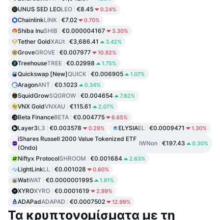
UNUS SED LEO
LEO
€8.45
0.24%
Chainlink
LINK
€7.02
0.70%
Shiba Inu
SHIB
€0.000004167
3.30%
Tether Gold
XAUt
€3,686.41
3.42%
Grove
GROVE
€0.007977
10.92%
Treehouse
TREE
€0.02998
1.75%
Quickswap [New]
QUICK
€0.006905
1.07%
Aragon
ANT
€0.1023
0.34%
SquidGrow
SQGROW
€0.004654
7.82%
VNX Gold
VNXAU
€115.61
2.07%
Beta Finance
BETA
€0.004775
6.65%
Layer3
L3
€0.003578
ELYSIA
EL
€0.0009471
0.29%
1.30%
iShares Russell 2000 Value Tokenized ETF
IWNon
€197.43
0.30%
(Ondo)
Niftyx Protocol
SHROOM
€0.001684
2.63%
LightLink
LL
€0.001028
0.60%
Wat
WAT
€0.0000001995
1.91%
XYRO
XYRO
€0.0001619
2.99%
ADAPad
ADAPAD
€0.0007502
12.99%
Τα κρυπτονομίσματα με τη