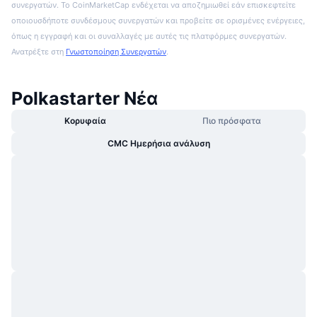
συνεργατών. Το CoinMarketCap ενδέχεται να αποζημιωθεί εάν επισκεφτείτε
οποιουσδήποτε συνδέσμους συνεργατών και προβείτε σε ορισμένες ενέργειες,
όπως η εγγραφή και οι συναλλαγές με αυτές τις πλατφόρμες συνεργατών.
Ανατρέξτε στη
Γνωστοποίηση Συνεργατών
.
Polkastarter Νέα
Κορυφαία
Πιο πρόσφατα
CMC Ημερήσια ανάλυση