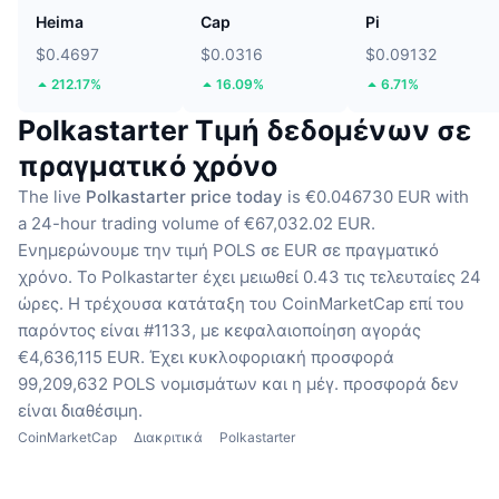
Heima
Cap
Pi
$0.4697
$0.0316
$0.09132
212.17%
16.09%
6.71%
Polkastarter Τιμή δεδομένων σε
πραγματικό χρόνο
The live
Polkastarter price today
is €0.046730 EUR with
a 24-hour trading volume of €67,032.02 EUR.
Ενημερώνουμε την τιμή POLS σε EUR σε πραγματικό
χρόνο.
Το Polkastarter έχει μειωθεί 0.43 τις τελευταίες 24
ώρες.
Η τρέχουσα κατάταξη του CoinMarketCap επί του
παρόντος είναι #1133, με κεφαλαιοποίηση αγοράς
€4,636,115 EUR.
Έχει κυκλοφοριακή προσφορά
99,209,632 POLS νομισμάτων
και η μέγ. προσφορά δεν
είναι διαθέσιμη.
CoinMarketCap
Διακριτικά
Polkastarter