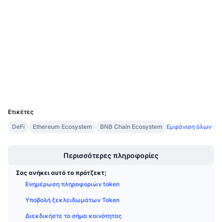
Συμβόλαια
Προσεχείς πωλήσεις
Επιτόκια χρηματοδότησης
Μάθετε και Κερδίστε
4.1
Αξιολόγηση (CertiK)
Audits
Ημερολόγια
etherscan.io
Explorers
Ημερολόγιο ICO
Wallets
UCID
Ημερολόγιο Εκδηλώσεων
7208
Ετικέτες
DeFi
Ethereum Ecosystem
BNB Chain Ecosystem
Εμφάνιση όλων
Boost
Περισσότερες πληροφορίες
Σας ανήκει αυτό το πρότζεκτ;
Ενημέρωση πληροφοριών token
Υποβολή ξεκλειδωμάτων Token
Διεκδικήστε το σήμα κοινότητας