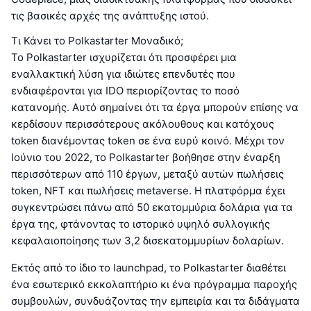
τις βασικές αρχές της ανάπτυξης ιστού.
Τι Κάνει το Polkastarter Μοναδικό;
Το Polkastarter ισχυρίζεται ότι προσφέρει μια
εναλλακτική λύση για ιδιώτες επενδυτές που
ενδιαφέρονται για IDO περιορίζοντας το ποσό
κατανομής. Αυτό σημαίνει ότι τα έργα μπορούν επίσης να
κερδίσουν περισσότερους ακόλουθους και κατόχους
token διανέμοντας token σε ένα ευρύ κοινό. Μέχρι τον
Ιούνιο του 2022, το Polkastarter βοήθησε στην έναρξη
περισσότερων από 110 έργων, μεταξύ αυτών πωλήσεις
token, NFT και πωλήσεις metaverse. Η πλατφόρμα έχει
συγκεντρώσει πάνω από 50 εκατομμύρια δολάρια για τα
έργα της, φτάνοντας το ιστορικό υψηλό συλλογικής
κεφαλαιοποίησης των 3,2 δισεκατομμυρίων δολαρίων.
Εκτός από το ίδιο το launchpad, το Polkastarter διαθέτει
ένα εσωτερικό εκκολαπτήριο κι ένα πρόγραμμα παροχής
συμβουλών, συνδυάζοντας την εμπειρία και τα διδάγματα