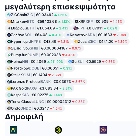
μεγαλύτερη επισκεψιμότητα
ZIGChain
ZIG
€0.03492
1.25%
Μπιτκόιν
BTC
€56,132.68
XRP
XRP
€0.909
1.13%
1.48%
Εθέριουμ
ETH
€1,654.09
Pi
PI
€0.07911
2.41%
6.62%
Σολάνα
SOL
€64.08
Καρντάνο
ADA
€0.1633
0.31%
2.04%
Hyperliquid
HYPE
€48.49
Zcash
ZEC
€441.00
1.31%
1.39%
Σίμπα Ινου
SHIB
€0.000004187
0.97%
Pump.fun
PUMP
€0.002038
4.46%
Heima
HEI
€0.4069
Sui
SUI
€0.5929
211.90%
0.86%
Ντοτζκόιν
DOGE
€0.06051
0.31%
Stellar
XLM
€0.1404
2.66%
Lorenzo Protocol
BANK
€0.03973
8.67%
PAX Gold
PAXG
€3,683.84
2.31%
Kaspa
KAS
€0.02275
0.44%
Terra Classic
LUNC
€0.00004312
0.83%
Ondo
ONDO
€0.3247
1.54%
Δημοφιλή