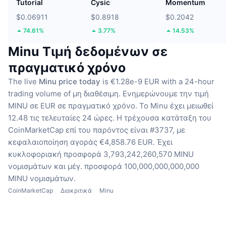
Tutorial
Cysic
Momentum
$0.06911
$0.8918
$0.2042
74.61%
3.77%
14.53%
Minu Τιμή δεδομένων σε
πραγματικό χρόνο
The live
Minu price today
is €1.28e-9 EUR with a 24-hour
trading volume of μη διαθέσιμη.
Ενημερώνουμε την τιμή
MINU σε EUR σε πραγματικό χρόνο.
Το Minu έχει μειωθεί
12.48 τις τελευταίες 24 ώρες.
Η τρέχουσα κατάταξη του
CoinMarketCap επί του παρόντος είναι #3737, με
κεφαλαιοποίηση αγοράς €4,858.76 EUR.
Έχει
κυκλοφοριακή προσφορά 3,793,242,260,570 MINU
νομισμάτων
και μέγ. προσφορά 100,000,000,000,000
MINU νομισμάτων.
CoinMarketCap
Διακριτικά
Minu