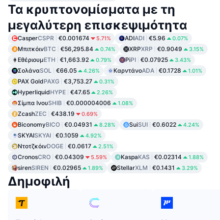
Τα κρυπτονομίσματα με τη
μεγαλύτερη επισκεψιμότητα
Casper
CSPR
€0.001674
ADI
ADI
€5.96
5.71%
0.07%
Μπιτκόιν
BTC
€56,295.84
XRP
XRP
€0.9049
0.74%
3.15%
Εθέριουμ
ETH
€1,663.92
Pi
PI
€0.07925
0.79%
3.43%
Σολάνα
SOL
€66.05
Καρντάνο
ADA
€0.1728
4.26%
1.01%
PAX Gold
PAXG
€3,753.27
0.31%
Hyperliquid
HYPE
€47.65
2.26%
Σίμπα Ινου
SHIB
€0.000004006
1.08%
Zcash
ZEC
€438.19
0.69%
Biconomy
BICO
€0.04931
Sui
SUI
€0.6022
8.28%
4.24%
SKYAI
SKYAI
€0.1059
4.92%
Ντοτζκόιν
DOGE
€0.0617
2.51%
Cronos
CRO
€0.04309
Kaspa
KAS
€0.02314
5.59%
1.88%
siren
SIREN
€0.02965
Stellar
XLM
€0.1431
1.89%
3.29%
Δημοφιλή