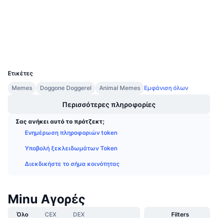
Προσεχείς πωλήσεις
Audits
Επιτόκια χρηματοδότησης
Μάθετε και Κερδίστε
Explorers
bscscan.com
Wallets
Ημερολόγια
UCID
29099
Ημερολόγιο ICO
Ετικέτες
Memes
Doggone Doggerel
Animal Memes
Εμφάνιση όλων
Ημερολόγιο Εκδηλώσεων
Περισσότερες πληροφορίες
Σας ανήκει αυτό το πρότζεκτ;
Ενημέρωση πληροφοριών token
Υποβολή ξεκλειδωμάτων Token
Διεκδικήστε το σήμα κοινότητας
Minu Αγορές
Όλο
CEX
DEX
Filters