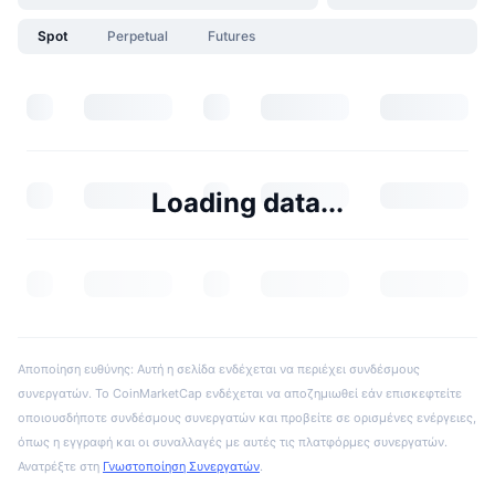
Spot
Perpetual
Futures
Loading data...
Αποποίηση ευθύνης: Αυτή η σελίδα ενδέχεται να περιέχει συνδέσμους
συνεργατών. Το CoinMarketCap ενδέχεται να αποζημιωθεί εάν επισκεφτείτε
οποιουσδήποτε συνδέσμους συνεργατών και προβείτε σε ορισμένες ενέργειες,
όπως η εγγραφή και οι συναλλαγές με αυτές τις πλατφόρμες συνεργατών.
Ανατρέξτε στη
Γνωστοποίηση Συνεργατών
.