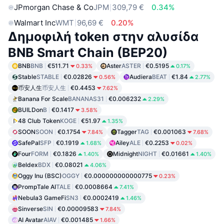
JPmorgan Chase & Co
JPM
309,79 €
0.34%
Walmart Inc
WMT
96,69 €
0.20%
Δημοφιλή token στην αλυσίδα
BNB Smart Chain (BEP20)
BNB
BNB
€511.71
Aster
ASTER
€0.5195
0.33%
0.17%
Stable
STABLE
€0.02826
Audiera
BEAT
€1.84
0.56%
2.77%
币安人生
币安人生
€0.4453
7.62%
Banana For Scale
BANANAS31
€0.006232
2.29%
BUILDon
B
€0.1417
3.58%
48 Club Token
KOGE
€51.97
1.35%
SOON
SOON
€0.1754
Tagger
TAG
€0.001063
7.84%
7.68%
SafePal
SFP
€0.1919
Ailey
ALE
€0.2253
1.68%
0.02%
Four
FORM
€0.1826
Midnight
NIGHT
€0.01661
1.40%
1.40%
Beldex
BDX
€0.08021
4.06%
Oggy Inu (BSC)
OGGY
€0.000000000000775
0.23%
PrompTale AI
TALE
€0.0008664
7.41%
Nebula3 GameFi
SN3
€0.0002419
1.46%
Sinverse
SIN
€0.00009583
7.84%
AI Avatar
AIAV
€0.001485
1.66%