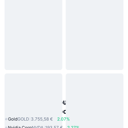
Δημοφιλή περιουσιακά στοιχεία
πραγματικού κόσμου
Gold
GOLD
3.755,58 €
2.07%
Nvidia Corp
NVDA
193,57 €
2.27%