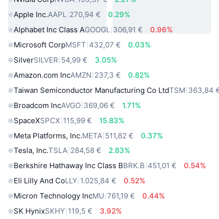
Apple Inc.
AAPL
270,94 €
0.29%
Alphabet Inc Class A
GOOGL
306,91 €
0.96%
Microsoft Corp
MSFT
432,07 €
0.03%
Silver
SILVER
54,99 €
3.05%
Amazon.com Inc
AMZN
237,3 €
0.82%
Taiwan Semiconductor Manufacturing Co Ltd
TSM
363,84 
Broadcom Inc
AVGO
369,06 €
1.71%
SpaceX
SPCX
115,99 €
15.83%
Meta Platforms, Inc.
META
511,82 €
0.37%
Tesla, Inc.
TSLA
284,58 €
2.83%
Berkshire Hathaway Inc Class B
BRK.B
451,01 €
0.54%
Eli Lilly And Co
LLY
1.025,84 €
0.52%
Micron Technology Inc
MU
761,19 €
0.44%
SK Hynix
SKHY
119,5 €
3.92%