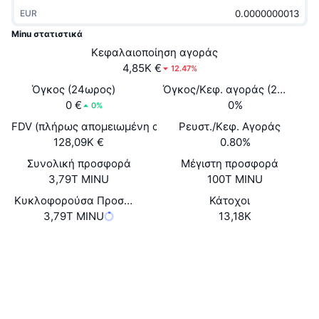
Δημοφιλή
Crypto ETFs
EUR
Εκμάθηση
CMC MCP
Minu στατιστικά
Νέο
Διαπραγματεύσιμα Αμοιβαία Κεφάλαια Μπιτκόιν
Κεφαλαιοποίηση αγοράς
x402
Νέα
4,85K €
12.47%
Κρυπτο
Διαπραγματεύσιμα Αμοιβαία Κεφάλαια Εθέριουμ
Όγκος (24ωρος)
Όγκος/Κεφ. αγοράς (24ώ)
Academy
0 €
0%
0%
Πολιτική
Τεχνική ανάλυση
FDV (πλήρως απομειωμένη αξία)
Ρευστ./Κεφ. Αγοράς
Έρευνα
128,09K €
0.80%
Αθλητισμός
RSI
Βίντεο
Συνολική προσφορά
Μέγιστη προσφορά
3,79T MINU
100T MINU
Οικονομικά
MACD
Γλωσσάριο
Κυκλοφορούσα Προσφορά
Κάτοχοι
3,79T MINU
13,18K
Τεχνολογία
Παράγωγα
Καμπάνιες
Website
Whitepaper
Ιστότοπος
NFT
Επισκόπηση
Airdrop
Κοινωνικά
Συνολικά στατιστικά NFT
Συμβόλαια
0xf48f...fdeFd4
Εκκαθαρίσεις
Ανταμοιβές Diamonds
4.0
Αξιολόγηση (CertiK)