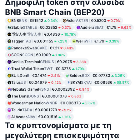
Δημοφιλή token στην αλυσίδα
BNB Smart Chain (BEP20)
BNB
BNB
€515.12
Aster
ASTER
€0.5203
0.34%
0.79%
Stable
STABLE
€0.02852
Audiera
BEAT
€1.79
0.37%
9.62%
币安人生
币安人生
€0.4836
10.78%
Tagger
TAG
€0.001155
WeFi
WFI
€1.79
7.25%
0.39%
PancakeSwap
CAKE
€1.21
0.48%
SOON
SOON
€0.1909
1.86%
Genius Terminal
GENIUS
€0.2975
3.38%
Trust Wallet Token
TWT
€0.3278
1.79%
BUILDon
B
€0.1474
Beldex
BDX
€0.07733
2.41%
3.25%
Talus
US
€0.04679
SKYAI
SKYAI
€0.08536
0.42%
58.57%
Nebula3 GameFi
SN3
€0.0002392
0.94%
The Dons
DONS
€0.00001078
0.86%
Wonderman Nation
WNDR
€0.006373
3.67%
Ta-da
TADA
€0.0001279
7.97%
AI Avatar
AIAV
€0.001516
1.76%
Τα κρυπτονομίσματα με τη
μεγαλύτερη επισκεψιμότητα