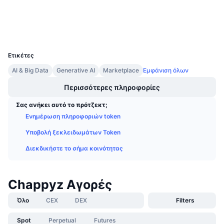
Προσεχείς πωλήσεις
Explorers
bscscan.com
Επιτόκια χρηματοδότησης
Μάθετε και Κερδίστε
Wallets
UCID
28386
Ημερολόγια
Ετικέτες
Ημερολόγιο ICO
AI & Big Data
Generative AI
Marketplace
Εμφάνιση όλων
Περισσότερες πληροφορίες
Ημερολόγιο Εκδηλώσεων
Σας ανήκει αυτό το πρότζεκτ;
Ενημέρωση πληροφοριών token
Υποβολή ξεκλειδωμάτων Token
Διεκδικήστε το σήμα κοινότητας
Chappyz Αγορές
Όλο
CEX
DEX
Filters
Spot
Perpetual
Futures