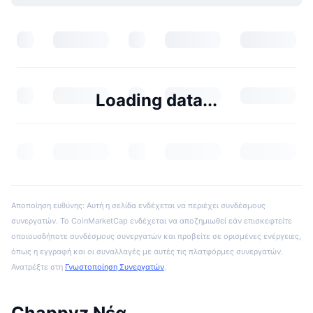
Loading data...
Αποποίηση ευθύνης: Αυτή η σελίδα ενδέχεται να περιέχει συνδέσμους
συνεργατών. Το CoinMarketCap ενδέχεται να αποζημιωθεί εάν επισκεφτείτε
οποιουσδήποτε συνδέσμους συνεργατών και προβείτε σε ορισμένες ενέργειες,
όπως η εγγραφή και οι συναλλαγές με αυτές τις πλατφόρμες συνεργατών.
Ανατρέξτε στη
Γνωστοποίηση Συνεργατών
.