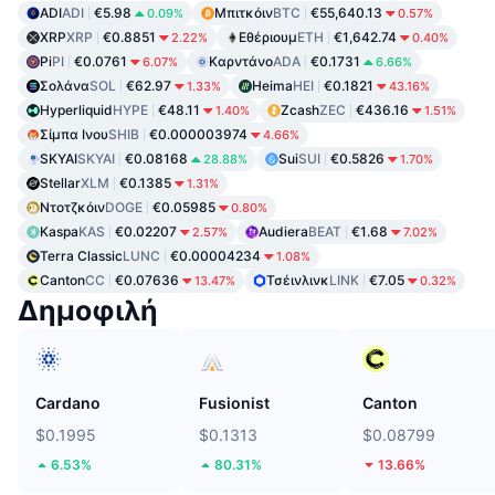
ADI
ADI
€5.98
Μπιτκόιν
BTC
€55,640.13
0.09%
0.57%
XRP
XRP
€0.8851
Εθέριουμ
ETH
€1,642.74
2.22%
0.40%
Pi
PI
€0.0761
Καρντάνο
ADA
€0.1731
6.07%
6.66%
Σολάνα
SOL
€62.97
Heima
HEI
€0.1821
1.33%
43.16%
Hyperliquid
HYPE
€48.11
Zcash
ZEC
€436.16
1.40%
1.51%
Σίμπα Ινου
SHIB
€0.000003974
4.66%
SKYAI
SKYAI
€0.08168
Sui
SUI
€0.5826
28.88%
1.70%
Stellar
XLM
€0.1385
1.31%
Ντοτζκόιν
DOGE
€0.05985
0.80%
Kaspa
KAS
€0.02207
Audiera
BEAT
€1.68
2.57%
7.02%
Terra Classic
LUNC
€0.00004234
1.08%
Canton
CC
€0.07636
Τσέινλινκ
LINK
€7.05
13.47%
0.32%
Δημοφιλή
Cardano
Fusionist
Canton
$0.1995
$0.1313
$0.08799
6.53%
80.31%
13.66%