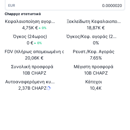
Δημοφιλή
Crypto ETFs
EUR
Εκμάθηση
CMC MCP
Chappyz στατιστικά
Νέο
Διαπραγματεύσιμα Αμοιβαία Κεφάλαια Μπιτκόιν
Κεφαλαιοποίηση αγοράς
Ξεκλείδωτη Κεφαλαιοποίηση 
x402
Νέα
4,75K €
18,87K €
0%
Κρυπτο
Διαπραγματεύσιμα Αμοιβαία Κεφάλαια Εθέριουμ
Όγκος (24ωρος)
Όγκος/Κεφ. αγοράς (24ώ)
Academy
0 €
0%
0%
Πολιτική
Τεχνική ανάλυση
FDV (πλήρως απομειωμένη αξία)
Ρευστ./Κεφ. Αγοράς
Έρευνα
20,06K €
7.65%
Αθλητισμός
RSI
Βίντεο
Συνολική προσφορά
Μέγιστη προσφορά
10B CHAPZ
10B CHAPZ
Οικονομικά
MACD
Γλωσσάριο
Αυτοαναφερόμενη κυκλοφορούσα προσφορά
Κάτοχοι
2,37B CHAPZ
10,4K
Τεχνολογία
Παράγωγα
Καμπάνιες
Ιστότοπος
Website
Whitepaper
NFT
Κοινωνικά
Επισκόπηση
Airdrop
Συνολικά στατιστικά NFT
Συμβόλαια
0x7B56...6c525F
Εκκαθαρίσεις
Ανταμοιβές Diamonds
2.2
Αξιολόγηση (CertiK)