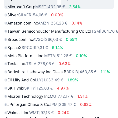
Microsoft Corp
MSFT
432,95 €
2.54%
Silver
SILVER
54,06 €
0.09%
Amazon.com Inc
AMZN
236,28 €
0.14%
Taiwan Semiconductor Manufacturing Co Ltd
TSM
364,76 
Broadcom Inc
AVGO
366,03 €
0.55%
SpaceX
SPCX
99,31 €
6.14%
Meta Platforms, Inc.
META
511,26 €
0.19%
Tesla, Inc.
TSLA
278,06 €
0.63%
Berkshire Hathaway Inc Class B
BRK.B
453,85 €
1.11%
Eli Lilly And Co
LLY
1.033,49 €
1.89%
SK Hynix
SKHY
125,03 €
4.97%
Micron Technology Inc
MU
772,17 €
1.31%
JPmorgan Chase & Co
JPM
309,47 €
0.82%
Walmart Inc
WMT
97,13 €
0.24%