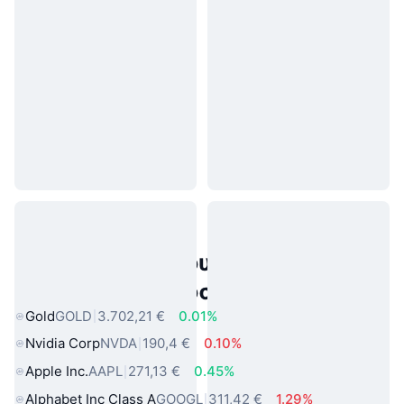
Δημοφιλή περιουσιακά στοιχεία
πραγματικού κόσμου
Gold
GOLD
3.702,21 €
0.01%
Nvidia Corp
NVDA
190,4 €
0.10%
Apple Inc.
AAPL
271,13 €
0.45%
Alphabet Inc Class A
GOOGL
311,42 €
1.29%