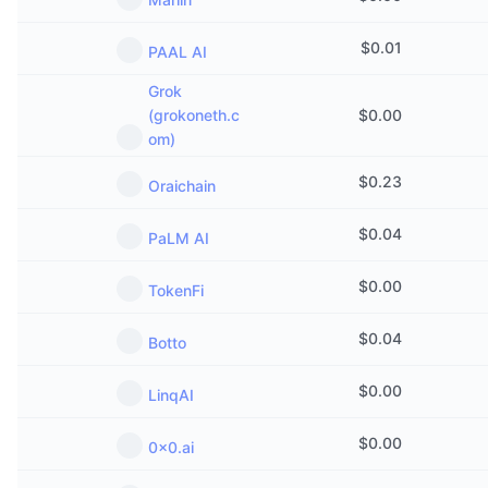
$
0.01
PAAL AI
Grok
(grokoneth.c
$
0.00
om)
$
0.23
Oraichain
$
0.04
PaLM AI
$
0.00
TokenFi
$
0.04
Botto
$
0.00
LinqAI
$
0.00
0x0.ai