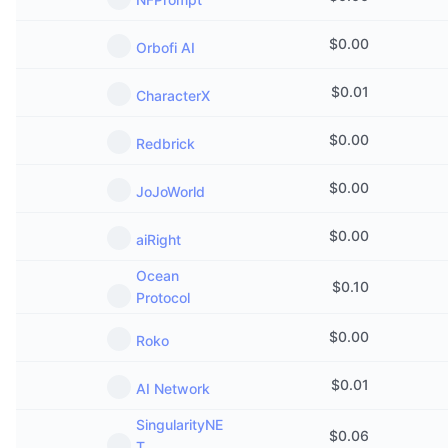
$
0.00
Orbofi AI
$
0.01
CharacterX
$
0.00
Redbrick
$
0.00
JoJoWorld
$
0.00
aiRight
Ocean
$
0.10
Protocol
$
0.00
Roko
$
0.01
AI Network
SingularityNE
$
0.06
T