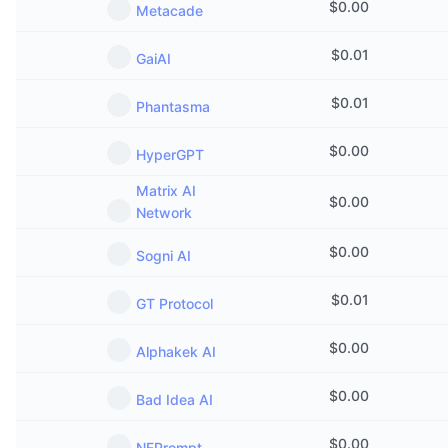
$
0.00
Metacade
$
0.01
GaiAI
$
0.01
Phantasma
$
0.00
HyperGPT
Matrix AI
$
0.00
Network
$
0.00
Sogni AI
$
0.01
GT Protocol
$
0.00
Alphakek AI
$
0.00
Bad Idea AI
$
0.00
NFPrompt