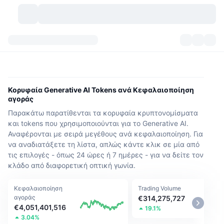
Κρυπτονομίσματα
Πίνακες ελέγχου
Κρυπτονομίσματα
DexScan
Αγορές
Κατάταξη
Κορυφαία Generative AI Tokens ανά Κεφαλαιοποίηση
αγοράς
Σήματα
Ανταλλακτήρια
Κατηγορίες
New
Επισκόπηση αγοράς
Παρακάτω παρατίθενται τα κορυφαία κρυπτονομίσματα
και tokens που χρησιμοποιούνται για το Generative AI.
Δημοφιλείς τάσεις
Κοινότητα
Ιστορικά Στιγμιότυπα
Αγορά Spot
Συγκεντρωτικά ανταλλακτήρια
Αναφέρονται με σειρά μεγέθους ανά κεφαλαιοποίηση. Για
να αναδιατάξετε τη λίστα, απλώς κάντε κλικ σε μία από
Νέο
Ροές
API
Ξεκλειδώματα token
τις επιλογές - όπως 24 ώρες ή 7 ημέρες - για να δείτε τον
Αριθμός κρυπτονομισμάτων
Spot
κλάδο από διαφορετική οπτική γωνία.
Κερδισμένοι
Θέματα
Αποδόσεις
Προϊόντα
Μπιτκόιν Θησαυροφυλάκια
Παράγωγα
API
Κεφαλαιοποίηση
Trading Volume
αγοράς
€314,275,727
Εξερευνητής meme
Ζωντανά
Στοιχεία ενεργητικού πραγματικού κόσμου
BNB Θησαυροφυλάκια
Προϊόντα
API Κρυπτονομισμάτων
€4,051,401,516
19.1%
Αποκεντρωμένα ανταλλακτήρια
3.04%