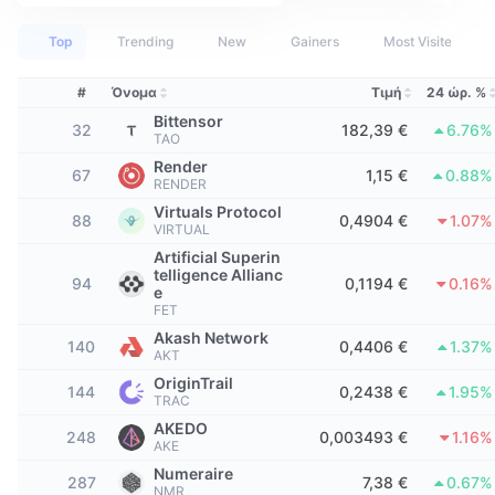
Κορυφαίοι Έμποροι
Άρθρα
Εισροές/Εκροές στα ανταλλακτήρια
DEX API
Μετατροπέας
Πίνακες κατάταξης
Spot
Top
Trending
New
Gainers
Most Visited
Αίσθημα
Επιχείρηση
Ενημερωτικό δελτίο
Δείκτες
Δημοφιλή
Παράγωγα
#
Όνομα
Τιμή
24 ώρ. %
Τιμές
CMC Launch
Bittensor
Προσεχώς
Δείκτης Φόβου και Απληστίας
32
182,39 €
6.76%
TAO
Render
Πόροι
CMC Labs
67
1,15 €
0.88%
Προστέθηκε πρόσφατα
Δείκτης εποχής των altcoins
RENDER
Virtuals Protocol
88
0,4904 €
1.07%
CMC Max
VIRTUAL
Κερδισμένα & Χαμένα
Δείκτες κύκλου αγοράς
Τεκμηρίωση
Artificial Superin
telligence Allianc
Κορυφαίες Ειδήσεις
94
0,1194 €
0.16%
Περισσότερες επισκέψεις
Κυριαρχία Bitcoin
e
Συχνές ερωτήσεις
FET
Telegram Bot
Akash Network
Κλίμα κοινότητας
Δείκτης CoinMarketCap 20
140
0,4406 €
1.37%
AKT
Ενσωματώσεις AI
Διαφήμιση
OriginTrail
144
Κατάταξη αλυσίδων
0,2438 €
1.95%
Δείκτης CoinMarketCap 100
TRAC
Κόμβος Agent της CMC
AKEDO
248
0,003493 €
1.16%
AKE
Αγορές πρόβλεψης
Ροές ETF
Γραφικά Στοιχεία Ιστότοπου
Numeraire
Αγορά Δεξιοτήτων
287
7,38 €
0.67%
NMR