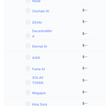
Node
$
--
Onchain AI
$
--
DEVAI
DecentraMin
$
--
d
$
--
Eternal AI
$
--
AGIX
$
--
Fame AI
SOLAV
$
--
TOKEN
$
--
Megapix
$
--
King Sora