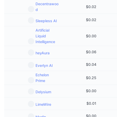
Προσεχείς πωλήσεις
Decentrawoo
$
0.02
Επιτόκια χρηματοδότησης
Μάθετε και Κερδίστε
d
$
0.02
Sleepless AI
Ημερολόγια
Artificial
Liquid
$
0.00
Ημερολόγιο ICO
Intelligence
Ημερολόγιο Εκδηλώσεων
$
0.06
heyAura
$
0.04
Everlyn AI
Echelon
$
0.25
Prime
$
0.00
Delysium
$
0.01
LimeWire
$
0.00
Marlin