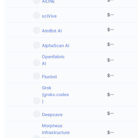
AiONE
$
--
sciVive
$
--
AimBot AI
$
--
AlphaScan AI
Openfabric
$
--
AI
$
--
Fluxbot
Grok
(grokx.codes
$
--
)
$
--
Deepcave
Morpheus
Infrastructure
$
--