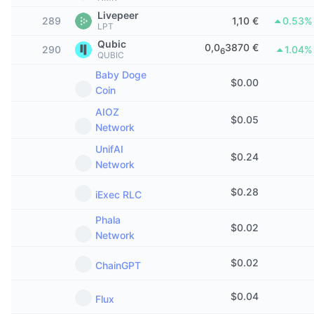
Δημοφιλή
Crypto ETFs
Livepeer
289
1,10 €
0.53%
Εκμάθηση
CMC MCP
LPT
Qubic
Νέο
Διαπραγματεύσιμα Αμοιβαία Κεφάλαια Μπιτκόιν
0,0
3870 €
290
1.04%
6
QUBIC
x402
Νέα
Baby Doge
Κρυπτο
Διαπραγματεύσιμα Αμοιβαία Κεφάλαια Εθέριουμ
$
0.00
Coin
Academy
AIOZ
Πολιτική
$
0.05
Τεχνική ανάλυση
Έρευνα
Network
Αθλητισμός
UnifAI
RSI
$
0.24
Βίντεο
Network
Οικονομικά
MACD
Γλωσσάριο
$
0.28
iExec RLC
Τεχνολογία
Phala
$
0.02
Παράγωγα
Καμπάνιες
Network
NFT
$
0.02
ChainGPT
Επισκόπηση
Airdrop
Συνολικά στατιστικά NFT
$
0.04
Flux
Εκκαθαρίσεις
Ανταμοιβές Diamonds