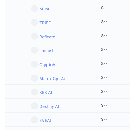
$
--
MurAll
$
--
TRIBE
$
--
Reflecto
$
--
imgnAI
$
--
CryptoAI
$
--
Matrix Gpt Ai
$
--
KEK AI
$
--
Destiny AI
$
--
EVEAI