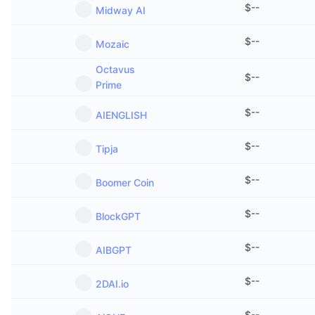
$
--
Midway AI
$
--
Mozaic
Octavus
$
--
Prime
$
--
AIENGLISH
$
--
Tipja
$
--
Boomer Coin
$
--
BlockGPT
$
--
AIBGPT
$
--
2DAI.io
$
--