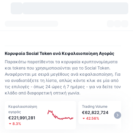
Κρυπτονομίσματα
Πίνακες ελέγχου
Κρυπτονομίσματα
DexScan
Αγορές
Κατάταξη
Κορυφαία Social Token ανά Κεφαλαιοποίηση Αγοράς
Παρακάτω παρατίθενται τα κορυφαία κρυπτονομίσματα
Σήματα
Ανταλλακτήρια
Κατηγορίες
New
Επισκόπηση αγοράς
και tokens που χρησιμοποιούνται για το Social Token.
Αναφέρονται με σειρά μεγέθους ανά κεφαλαιοποίηση. Για
Δημοφιλείς τάσεις
Κοινότητα
Ιστορικά Στιγμιότυπα
Αγορά Spot
Συγκεντρωτικά ανταλλακτήρια
να αναδιατάξετε τη λίστα, απλώς κάντε κλικ σε μία από
τις επιλογές - όπως 24 ώρες ή 7 ημέρες - για να δείτε τον
Νέο
Ροές
API
Ξεκλειδώματα token
Αριθμός κρυπτονομισμάτων
Spot
κλάδο από διαφορετική οπτική γωνία.
Κερδισμένοι
Θέματα
Αποδόσεις
Προϊόντα
Μπιτκόιν Θησαυροφυλάκια
Κεφαλαιοποίηση
Παράγωγα
Trading Volume
API
αγοράς
€62,822,724
€221,991,281
42.56%
Εξερευνητής meme
Ζωντανά
Στοιχεία ενεργητικού πραγματικού κόσμου
BNB Θησαυροφυλάκια
Προϊόντα
API Κρυπτονομισμάτων
8.3%
Αποκεντρωμένα ανταλλακτήρια