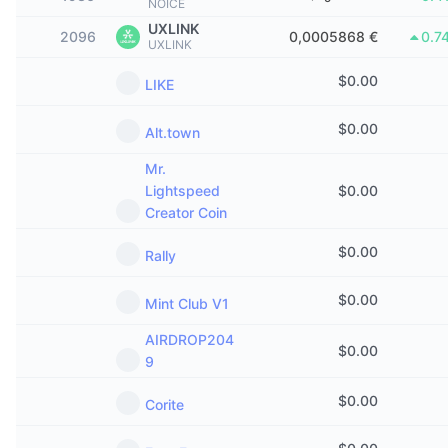
NOICE
Δημοφιλή
Crypto ETFs
UXLINK
Εκμάθηση
CMC MCP
2096
0,0005868 €
0.7
UXLINK
Νέο
Διαπραγματεύσιμα Αμοιβαία Κεφάλαια Μπιτκόιν
x402
$
0.00
Νέα
LIKE
Κρυπτο
Διαπραγματεύσιμα Αμοιβαία Κεφάλαια Εθέριουμ
$
0.00
Academy
Alt.town
Πολιτική
Mr.
Τεχνική ανάλυση
Έρευνα
Lightspeed
$
0.00
Αθλητισμός
Creator Coin
RSI
Βίντεο
$
0.00
Rally
Οικονομικά
MACD
Γλωσσάριο
$
0.00
Mint Club V1
Τεχνολογία
Παράγωγα
Καμπάνιες
AIRDROP204
$
0.00
9
NFT
Επισκόπηση
Airdrop
$
0.00
Corite
Συνολικά στατιστικά NFT
Εκκαθαρίσεις
Ανταμοιβές Diamonds