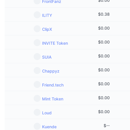
$
0.00
FrontFanz
Προσεχείς πωλήσεις
Επιτόκια χρηματοδότησης
Μάθετε και Κερδίστε
$
0.38
ILITY
Ημερολόγια
$
0.00
ClipX
Ημερολόγιο ICO
$
0.00
INVITE Token
Ημερολόγιο Εκδηλώσεων
$
0.00
SUIA
$
0.00
Chappyz
$
0.00
Friend.tech
$
0.00
Mint Token
$
0.00
Loud
$
--
Kuende