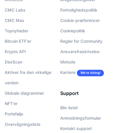
CMC Labs
Fortrolighedspolitik
CMC Max
Cookie-præferencer
Topnyheder
Cookiepolitik
Bitcoin ETF'er
Regler for Community
Krypto API
Ansvarsfraskrivelse
DexScan
Metode
Aktiver fra den virkelige
Karriere
We’re hiring!
verden
Support
Globale diagrammer
NFT'er
Bliv listet
Portefølje
Anmodningsformular
Overvågningsliste
Kontakt support