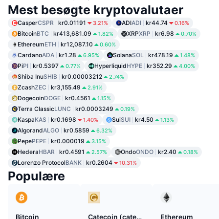
Mest besøgte kryptovalutaer
Casper
CSPR
kr0.01191
ADI
ADI
kr44.74
3.21%
0.16%
Bitcoin
BTC
kr413,681.09
XRP
XRP
kr6.98
1.82%
0.70%
Ethereum
ETH
kr12,087.10
0.60%
Cardano
ADA
kr1.28
Solana
SOL
kr478.19
6.95%
1.48%
Pi
PI
kr0.5397
Hyperliquid
HYPE
kr352.29
0.77%
4.00%
Shiba Inu
SHIB
kr0.00003212
2.74%
Zcash
ZEC
kr3,155.49
2.91%
Dogecoin
DOGE
kr0.4561
1.15%
Terra Classic
LUNC
kr0.0003249
0.19%
Kaspa
KAS
kr0.1698
Sui
SUI
kr4.50
1.40%
1.13%
Algorand
ALGO
kr0.5859
6.32%
Pepe
PEPE
kr0.000019
3.15%
Hedera
HBAR
kr0.4591
Ondo
ONDO
kr2.40
2.57%
0.18%
Lorenzo Protocol
BANK
kr0.2604
10.31%
Populære
Bitcoin
Catecoin (catecoin.shop)
Ethereum