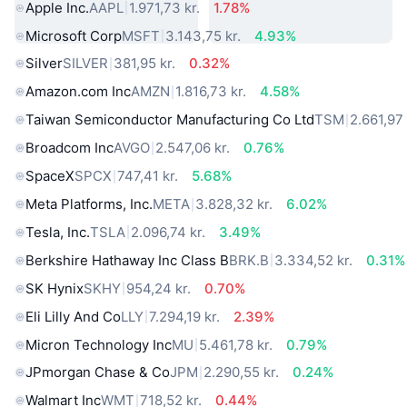
Apple Inc.
AAPL
1.971,73 kr.
1.78%
Microsoft Corp
MSFT
3.143,75 kr.
4.93%
Silver
SILVER
381,95 kr.
0.32%
Amazon.com Inc
AMZN
1.816,73 kr.
4.58%
Taiwan Semiconductor Manufacturing Co Ltd
TSM
2.661,97 
Broadcom Inc
AVGO
2.547,06 kr.
0.76%
SpaceX
SPCX
747,41 kr.
5.68%
Meta Platforms, Inc.
META
3.828,32 kr.
6.02%
Tesla, Inc.
TSLA
2.096,74 kr.
3.49%
Berkshire Hathaway Inc Class B
BRK.B
3.334,52 kr.
0.31%
SK Hynix
SKHY
954,24 kr.
0.70%
Eli Lilly And Co
LLY
7.294,19 kr.
2.39%
Micron Technology Inc
MU
5.461,78 kr.
0.79%
JPmorgan Chase & Co
JPM
2.290,55 kr.
0.24%
Walmart Inc
WMT
718,52 kr.
0.44%