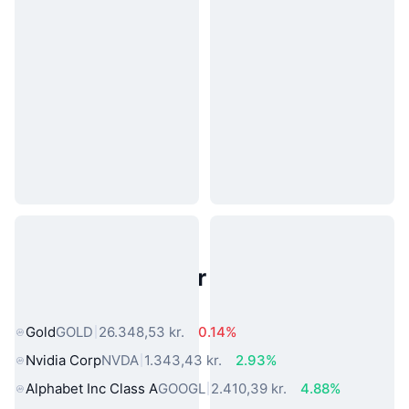
Populære aktiver fra den virkelige
verden
Gold
GOLD
26.348,53 kr.
0.14%
Nvidia Corp
NVDA
1.343,43 kr.
2.93%
Alphabet Inc Class A
GOOGL
2.410,39 kr.
4.88%