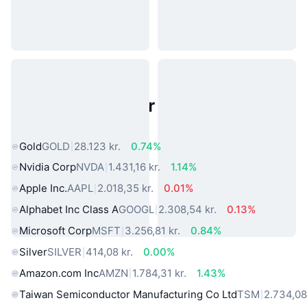
Populære aktiver fra den virkelige
verden
Gold
GOLD
28.123 kr.
0.74%
Nvidia Corp
NVDA
1.431,16 kr.
1.14%
Apple Inc.
AAPL
2.018,35 kr.
0.01%
Alphabet Inc Class A
GOOGL
2.308,54 kr.
0.13%
Microsoft Corp
MSFT
3.256,81 kr.
0.84%
Silver
SILVER
414,08 kr.
0.00%
Amazon.com Inc
AMZN
1.784,31 kr.
1.43%
Taiwan Semiconductor Manufacturing Co Ltd
TSM
2.734,08