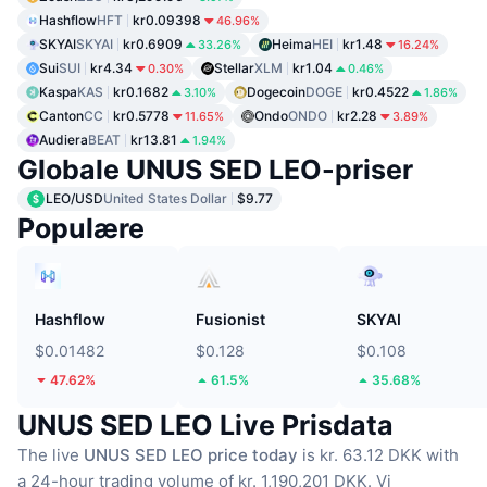
Hashflow
HFT
kr0.09398
46.96%
SKYAI
SKYAI
kr0.6909
Heima
HEI
kr1.48
33.26%
16.24%
Sui
SUI
kr4.34
Stellar
XLM
kr1.04
0.30%
0.46%
Kaspa
KAS
kr0.1682
Dogecoin
DOGE
kr0.4522
3.10%
1.86%
Canton
CC
kr0.5778
Ondo
ONDO
kr2.28
11.65%
3.89%
Audiera
BEAT
kr13.81
1.94%
Globale UNUS SED LEO-priser
LEO/USD
United States Dollar
$9.77
Populære
Hashflow
Fusionist
SKYAI
$0.01482
$0.128
$0.108
47.62%
61.5%
35.68%
UNUS SED LEO Live Prisdata
The live
UNUS SED LEO price today
is kr. 63.12 DKK with
a 24-hour trading volume of kr. 1,190,201 DKK.
Vi