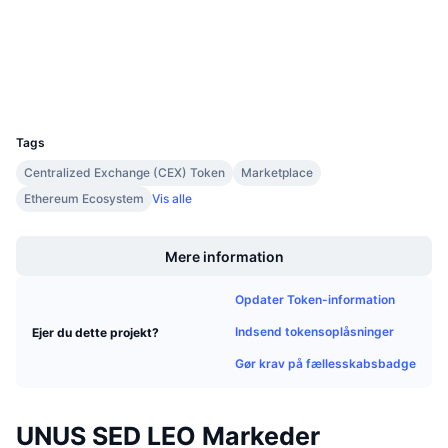
Kommende salg
etherscan.io
Finansieringsrenter
Lær og tjen
Explorers
Wallets
Kalendere
UCID
3957
ICO-kalender
Tags
Centralized Exchange (CEX) Token
Marketplace
Begivenhedskalender
Ethereum Ecosystem
Vis alle
Boost
Mere information
Opdater Token-information
Indsend tokensoplåsninger
Ejer du dette projekt?
Gør krav på fællesskabsbadge
UNUS SED LEO Markeder