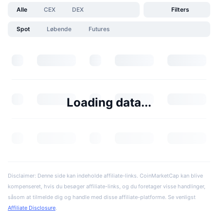
Alle
CEX
DEX
Filters
Spot
Løbende
Futures
Loading data...
Disclaimer: Denne side kan indeholde affiliate-links. CoinMarketCap kan blive
kompenseret, hvis du besøger affiliate-links, og du foretager visse handlinger,
såsom at tilmelde dig og handle med disse affiliate-platforme. Se venligst
Affiliate Disclosure
.