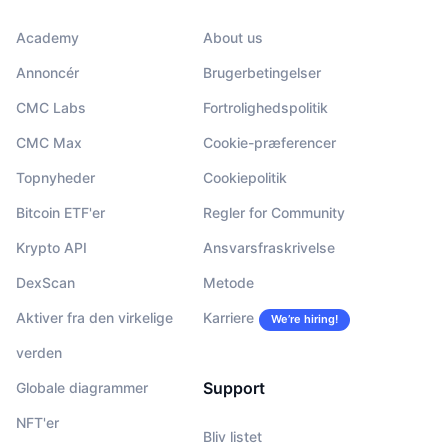
Academy
About us
Annoncér
Brugerbetingelser
CMC Labs
Fortrolighedspolitik
CMC Max
Cookie-præferencer
Topnyheder
Cookiepolitik
Bitcoin ETF'er
Regler for Community
Krypto API
Ansvarsfraskrivelse
DexScan
Metode
Aktiver fra den virkelige
Karriere
We’re hiring!
verden
Support
Globale diagrammer
NFT'er
Bliv listet