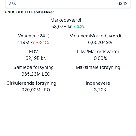
DKK
Populære
Krypto-ETF'er
Learn
CMC MCP
UNUS SED LEO-statistikker
Ny
Markedsværdi
Bitcoin ETF'er
x402
Nyheder
58,07B kr.
0.2%
Krypto
Ethereum ETF'er
Volumen (24t.)
Volumen/Markedsværdi (24 ti
Academy
1,19M kr.
0,002049%
0.43%
Politik
FDV
Likv./Markedsværdi
Teknisk analyse
Undersøgelser
62,19B kr.
0.00%
Sport
Samlede forsyning
Maksimale forsyning
RSI
Videoer
985,23M LEO
--
Finans
MACD
Cirkulerende forsyning
Indehavere
Ordforklaring
920,02M LEO
3,72K
Teknologi
Hjemmeside
Website
Whitepaper
Derivativer
Kampagner
Sociale medier
NFT
Oversigt
Airdrops
Kontrakter
0x2af5...912ca3
4.3
Bedømmelse (CertiK)
Samlet NFT-statistikker
Likvidationer
Diamant-belønninger
Audits