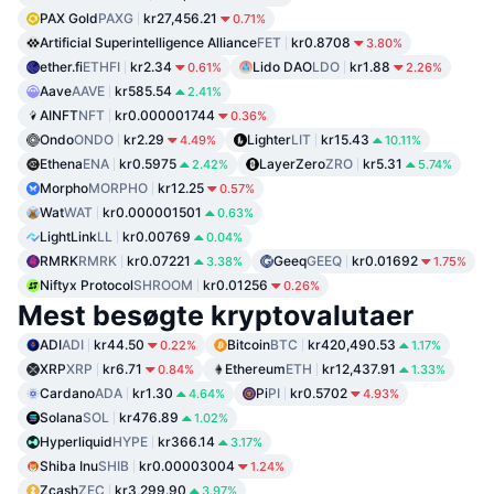
PAX Gold
PAXG
kr27,456.21
0.71%
Artificial Superintelligence Alliance
FET
kr0.8708
3.80%
ether.fi
ETHFI
kr2.34
Lido DAO
LDO
kr1.88
0.61%
2.26%
Aave
AAVE
kr585.54
2.41%
AINFT
NFT
kr0.000001744
0.36%
Ondo
ONDO
kr2.29
Lighter
LIT
kr15.43
4.49%
10.11%
Ethena
ENA
kr0.5975
LayerZero
ZRO
kr5.31
2.42%
5.74%
Morpho
MORPHO
kr12.25
0.57%
Wat
WAT
kr0.000001501
0.63%
LightLink
LL
kr0.00769
0.04%
RMRK
RMRK
kr0.07221
Geeq
GEEQ
kr0.01692
3.38%
1.75%
Niftyx Protocol
SHROOM
kr0.01256
0.26%
Mest besøgte kryptovalutaer
ADI
ADI
kr44.50
Bitcoin
BTC
kr420,490.53
0.22%
1.17%
XRP
XRP
kr6.71
Ethereum
ETH
kr12,437.91
0.84%
1.33%
Cardano
ADA
kr1.30
Pi
PI
kr0.5702
4.64%
4.93%
Solana
SOL
kr476.89
1.02%
Hyperliquid
HYPE
kr366.14
3.17%
Shiba Inu
SHIB
kr0.00003004
1.24%
Zcash
ZEC
kr3,299.90
3.97%