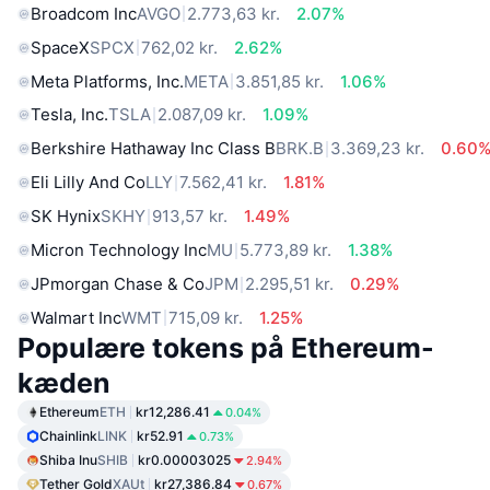
Broadcom Inc
AVGO
2.773,63 kr.
2.07%
SpaceX
SPCX
762,02 kr.
2.62%
Meta Platforms, Inc.
META
3.851,85 kr.
1.06%
Tesla, Inc.
TSLA
2.087,09 kr.
1.09%
Berkshire Hathaway Inc Class B
BRK.B
3.369,23 kr.
0.60
Eli Lilly And Co
LLY
7.562,41 kr.
1.81%
SK Hynix
SKHY
913,57 kr.
1.49%
Micron Technology Inc
MU
5.773,89 kr.
1.38%
JPmorgan Chase & Co
JPM
2.295,51 kr.
0.29%
Walmart Inc
WMT
715,09 kr.
1.25%
Populære tokens på Ethereum-
kæden
Ethereum
ETH
kr12,286.41
0.04%
Chainlink
LINK
kr52.91
0.73%
Shiba Inu
SHIB
kr0.00003025
2.94%
Tether Gold
XAUt
kr27,386.84
0.67%