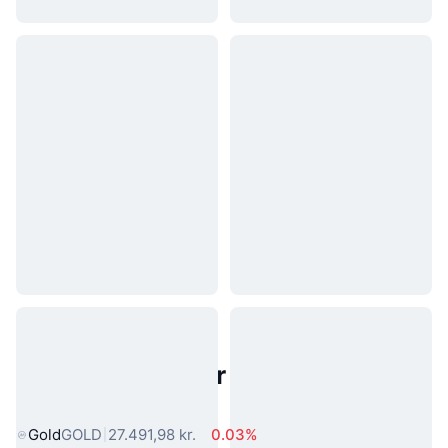
Populære aktiver fra den virkelige
verden
Gold
GOLD
27.491,98 kr.
0.03%