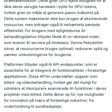
strømlånefunktion. Dette giver GPU-ejere mulighed for at
låne deres ubrugte hardware i bytte for GPU-tokens,
hvilket giver en måde at generere passiv indkomst på.
Dette system maksimerer ikke kun brugen af eksisterende
ressourcer, men bidrager også til netværkets samlede
effektivitet. For brugere med lejlighedsvise AI-
behandlingsbehov tilbyder Node AI on-demand noder,
som leverer AI-servere på timebasis. Denne fleksibilitet
sikrer, at ressourcerne bruges optimalt, reducerer spild og
sænker omkostningerne for brugerne.
Platformen tilbyder også AI API-endepunkter, som er
essentielle for at integrere AI-funktionaliteter i forskellige
applikationer. Disse API'er understøtter opgaver som
billed- og videobehandling, hvilket gør det muligt for
udviklere at inkorporere avancerede AI-funktioner i deres
projekter med lethed. Dette åbner op for nye muligheder
for innovation på tværs af forskellige industrier, fra
underholdning til sundhedspleje.