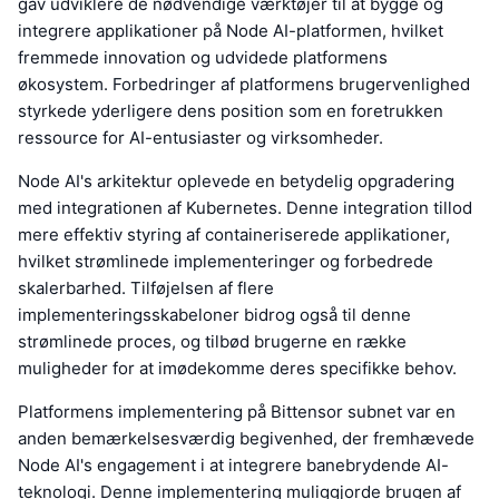
gav udviklere de nødvendige værktøjer til at bygge og
integrere applikationer på Node AI-platformen, hvilket
fremmede innovation og udvidede platformens
økosystem. Forbedringer af platformens brugervenlighed
styrkede yderligere dens position som en foretrukken
ressource for AI-entusiaster og virksomheder.
Node AI's arkitektur oplevede en betydelig opgradering
med integrationen af Kubernetes. Denne integration tillod
mere effektiv styring af containeriserede applikationer,
hvilket strømlinede implementeringer og forbedrede
skalerbarhed. Tilføjelsen af flere
implementeringsskabeloner bidrog også til denne
strømlinede proces, og tilbød brugerne en række
muligheder for at imødekomme deres specifikke behov.
Platformens implementering på Bittensor subnet var en
anden bemærkelsesværdig begivenhed, der fremhævede
Node AI's engagement i at integrere banebrydende AI-
teknologi. Denne implementering muliggjorde brugen af