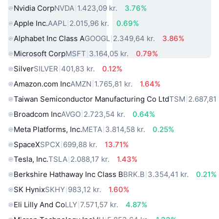
Nvidia Corp
NVDA
1.423,09 kr.
3.76%
Apple Inc.
AAPL
2.015,96 kr.
0.69%
Alphabet Inc Class A
GOOGL
2.349,64 kr.
3.86%
Microsoft Corp
MSFT
3.164,05 kr.
0.79%
Silver
SILVER
401,83 kr.
0.12%
Amazon.com Inc
AMZN
1.765,81 kr.
1.64%
Taiwan Semiconductor Manufacturing Co Ltd
TSM
2.687,81 
Broadcom Inc
AVGO
2.723,54 kr.
0.64%
Meta Platforms, Inc.
META
3.814,58 kr.
0.25%
SpaceX
SPCX
699,88 kr.
13.71%
Tesla, Inc.
TSLA
2.088,17 kr.
1.43%
Berkshire Hathaway Inc Class B
BRK.B
3.354,41 kr.
0.21%
SK Hynix
SKHY
983,12 kr.
1.60%
Eli Lilly And Co
LLY
7.571,57 kr.
4.87%