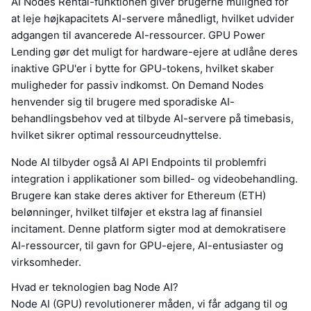
AI Nodes Rental-funktionen giver brugerne mulighed for
at leje højkapacitets AI-servere månedligt, hvilket udvider
adgangen til avancerede AI-ressourcer. GPU Power
Lending gør det muligt for hardware-ejere at udlåne deres
inaktive GPU'er i bytte for GPU-tokens, hvilket skaber
muligheder for passiv indkomst. On Demand Nodes
henvender sig til brugere med sporadiske AI-
behandlingsbehov ved at tilbyde AI-servere på timebasis,
hvilket sikrer optimal ressourceudnyttelse.
Node AI tilbyder også AI API Endpoints til problemfri
integration i applikationer som billed- og videobehandling.
Brugere kan stake deres aktiver for Ethereum (ETH)
belønninger, hvilket tilføjer et ekstra lag af finansiel
incitament. Denne platform sigter mod at demokratisere
AI-ressourcer, til gavn for GPU-ejere, AI-entusiaster og
virksomheder.
Hvad er teknologien bag Node AI?
Node AI (GPU) revolutionerer måden, vi får adgang til og