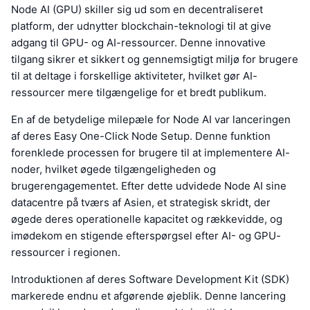
Node AI (GPU) skiller sig ud som en decentraliseret
platform, der udnytter blockchain-teknologi til at give
adgang til GPU- og AI-ressourcer. Denne innovative
tilgang sikrer et sikkert og gennemsigtigt miljø for brugere
til at deltage i forskellige aktiviteter, hvilket gør AI-
ressourcer mere tilgængelige for et bredt publikum.
En af de betydelige milepæle for Node AI var lanceringen
af deres Easy One-Click Node Setup. Denne funktion
forenklede processen for brugere til at implementere AI-
noder, hvilket øgede tilgængeligheden og
brugerengagementet. Efter dette udvidede Node AI sine
datacentre på tværs af Asien, et strategisk skridt, der
øgede deres operationelle kapacitet og rækkevidde, og
imødekom en stigende efterspørgsel efter AI- og GPU-
ressourcer i regionen.
Introduktionen af deres Software Development Kit (SDK)
markerede endnu et afgørende øjeblik. Denne lancering