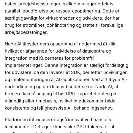
batch-arbejdsbelastninger, hvilket muliggør effektiv
parallel jobudførelse og ressourceoptimering. Dette er
særligt gavnligt for virksomheder og udviklere, der har
brug for strømlinet jobhåndtering og støtte til forskellige
arbejdsbelastninger.
Node AI tilbyder nem opsætning af noder med ét klik,
hvilket er afgørende for udvidelse af datacentre og
integration med Kubernetes for problemfri
implementeringer. Denne integration er særligt fordelagtig
for udviklere, da den leverer et SDK, der letter udviklingen
og implementeringen af AI-applikationer. Ved at tilbyde AI-
nodeudlejning og on-demand noder sikrer Node AI, at
brugere kan få adgang til høj GPU-kapacitet enten på
månedlig eller timebasis, hvilket imødekommer både
konsistente og lejlighedsvise AI-behandlingsbehov.
Platformen introducerer også innovative finansielle
incitamenter. Deltagere kan stake GPU-tokens for at