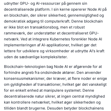
udnytter GPU- og AI-ressourcer på gennem sin
decentraliserede platform. I sin kerne opererer Node AI på
en blockchain, der sikrer sikkerhed, gennemsigtighed og
demokratisk adgang til computerkraft. Denne blockchain
er ikke blot en transaktionsbog, men et robust
rammeværk, der understøtter et decentraliseret GPU-
netværk. Ved at integrere Kubernetes forenkler Node AI
implementeringen af AI-applikationer, hvilket gør det
lettere for udviklere og virksomheder at udnytte AI's kraft
uden de sædvanlige kompleksiteter.
Blockchain-teknologien bag Node AI er afgørende for at
forhindre angreb fra ondsindede aktører. Den anvender
konsensusmekanismer, der kræver, at flere noder er enige
om gyldigheden af transaktioner, hvilket gør det vanskeligt
for en enkelt enhed at manipulere systemet. Denne
decentraliserede natur sikrer, at ingen central myndighed
kan kontrollere netværket, hvilket øger sikkerheden og
tilliden blandt brugerne. Desuden betyder blockchainens