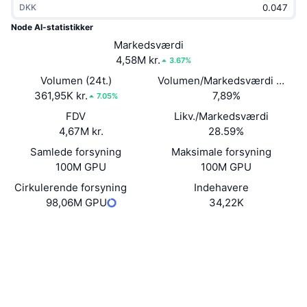
DKK
Populære
Krypto-ETF'er
Learn
CMC MCP
Node AI-statistikker
Ny
Markedsværdi
Bitcoin ETF'er
x402
Nyheder
4,58M kr.
3.67%
Krypto
Ethereum ETF'er
Volumen (24t.)
Volumen/Markedsværdi (24 ti
Academy
361,95K kr.
7,89%
7.05%
Politik
FDV
Likv./Markedsværdi
Teknisk analyse
Undersøgelser
4,67M kr.
28.59%
Sport
Samlede forsyning
Maksimale forsyning
RSI
Videoer
100M GPU
100M GPU
Finans
MACD
Cirkulerende forsyning
Indehavere
Ordforklaring
98,06M GPU
34,22K
Teknologi
Hjemmeside
Website
Whitepaper
Derivativer
Kampagner
Sociale medier
NFT
Oversigt
Airdrops
0x1258...b7e870
Kontrakter
Samlet NFT-statistikker
Likvidationer
3.3
Diamant-belønninger
Bedømmelse (CertiK)