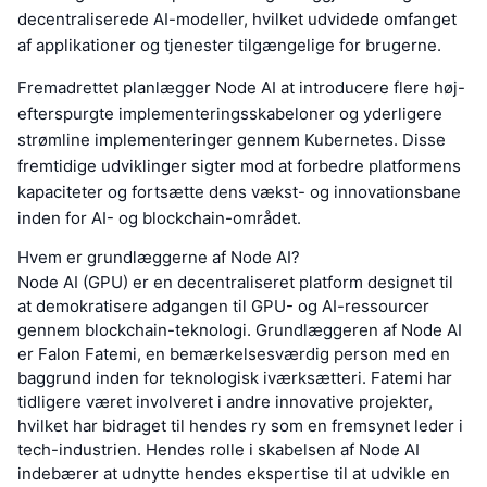
decentraliserede AI-modeller, hvilket udvidede omfanget
af applikationer og tjenester tilgængelige for brugerne.
Fremadrettet planlægger Node AI at introducere flere høj-
efterspurgte implementeringsskabeloner og yderligere
strømline implementeringer gennem Kubernetes. Disse
fremtidige udviklinger sigter mod at forbedre platformens
kapaciteter og fortsætte dens vækst- og innovationsbane
inden for AI- og blockchain-området.
Hvem er grundlæggerne af Node AI?
Node AI (GPU) er en decentraliseret platform designet til
at demokratisere adgangen til GPU- og AI-ressourcer
gennem blockchain-teknologi. Grundlæggeren af Node AI
er Falon Fatemi, en bemærkelsesværdig person med en
baggrund inden for teknologisk iværksætteri. Fatemi har
tidligere været involveret i andre innovative projekter,
hvilket har bidraget til hendes ry som en fremsynet leder i
tech-industrien. Hendes rolle i skabelsen af Node AI
indebærer at udnytte hendes ekspertise til at udvikle en