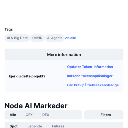
Kommende salg
Explorers
etherscan.io
Finansieringsrenter
Lær og tjen
Wallets
UCID
29513
Kalendere
Tags
AI & Big Data
DePIN
AI Agents
Vis alle
ICO-kalender
Boost
Begivenhedskalender
Mere information
Opdater Token-information
Indsend tokensoplåsninger
Ejer du dette projekt?
Gør krav på fællesskabsbadge
Node AI Markeder
Alle
CEX
DEX
Filters
Spot
Løbende
Futures