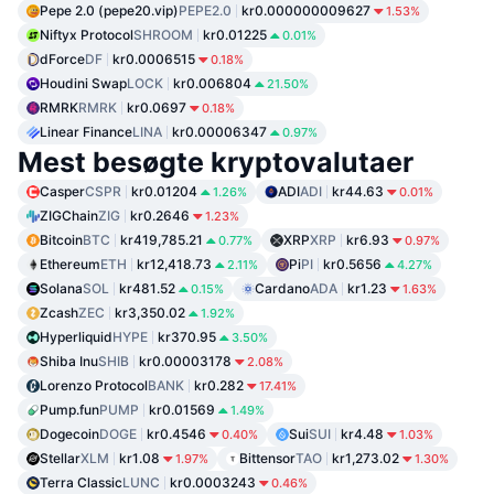
Pepe 2.0 (pepe20.vip)
PEPE2.0
kr0.000000009627
1.53%
Niftyx Protocol
SHROOM
kr0.01225
0.01%
dForce
DF
kr0.0006515
0.18%
Houdini Swap
LOCK
kr0.006804
21.50%
RMRK
RMRK
kr0.0697
0.18%
Linear Finance
LINA
kr0.00006347
0.97%
Mest besøgte kryptovalutaer
Casper
CSPR
kr0.01204
ADI
ADI
kr44.63
1.26%
0.01%
ZIGChain
ZIG
kr0.2646
1.23%
Bitcoin
BTC
kr419,785.21
XRP
XRP
kr6.93
0.77%
0.97%
Ethereum
ETH
kr12,418.73
Pi
PI
kr0.5656
2.11%
4.27%
Solana
SOL
kr481.52
Cardano
ADA
kr1.23
0.15%
1.63%
Zcash
ZEC
kr3,350.02
1.92%
Hyperliquid
HYPE
kr370.95
3.50%
Shiba Inu
SHIB
kr0.00003178
2.08%
Lorenzo Protocol
BANK
kr0.282
17.41%
Pump.fun
PUMP
kr0.01569
1.49%
Dogecoin
DOGE
kr0.4546
Sui
SUI
kr4.48
0.40%
1.03%
Stellar
XLM
kr1.08
Bittensor
TAO
kr1,273.02
1.97%
1.30%
Terra Classic
LUNC
kr0.0003243
0.46%