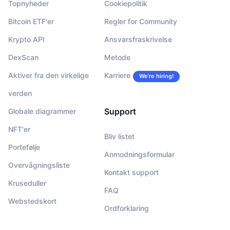
Topnyheder
Cookiepolitik
Bitcoin ETF'er
Regler for Community
Krypto API
Ansvarsfraskrivelse
DexScan
Metode
Aktiver fra den virkelige
Karriere
We’re hiring!
verden
Support
Globale diagrammer
NFT'er
Bliv listet
Portefølje
Anmodningsformular
Overvågningsliste
Kontakt support
Kruseduller
FAQ
Webstedskort
Ordforklaring