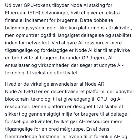
Ud over GPU-tokens tilbyder Node AI staking for
Ethereum (ETH) belønninger, hvilket giver en ekstra
finansiel incitament for brugerne. Dette dobbelte
belønningssystem øger ikke kun platformens attraktivitet,
men opmuntrer også til langsigtet deltagelse og stabilitet
inden for netværket. Ved at gøre AI-ressourcer mere
tilgængelige og fordelagtige er Node AI klar til at påvirke
en bred vifte af brugere, herunder GPU-ejere, AI-
entusiaster og virksomheder, der søger at udnytte AI-
teknologi til vækst og effektivitet.
Hvad er de virkelige anvendelser af Node AI?
Node AI (GPU) er en decentraliseret platform, der udnytter
blockchain-teknologi til at give adgang til GPU- og AI-
ressourcer. Denne platform er designet til at skabe et
sikkert og gennemsigtigt miljø for brugere til at deltage i
forskellige aktiviteter, hvilket gør AI-ressourcer mere
tilgængelige for en bred målgruppe. En af dens
fremtrædende funktioner er evnen til at forenkle AI- og