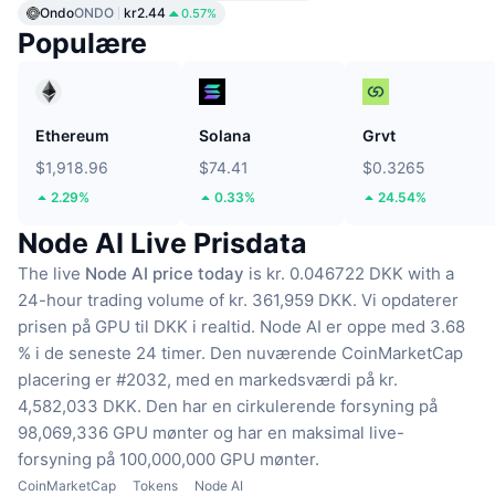
Ondo
ONDO
kr2.44
0.57%
Populære
Ethereum
Solana
Grvt
$1,918.96
$74.41
$0.3265
2.29%
0.33%
24.54%
Node AI Live Prisdata
The live
Node AI price today
is kr. 0.046722 DKK with a
24-hour trading volume of kr. 361,959 DKK.
Vi opdaterer
prisen på GPU til DKK i realtid.
Node AI er oppe med 3.68
% i de seneste 24 timer.
Den nuværende CoinMarketCap
placering er #2032, med en markedsværdi på kr.
4,582,033 DKK.
Den har en cirkulerende forsyning på
98,069,336 GPU mønter
og har en maksimal live-
forsyning på 100,000,000 GPU mønter.
CoinMarketCap
Tokens
Node AI