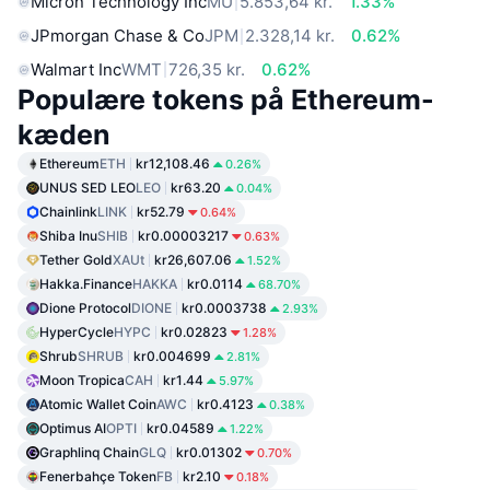
Micron Technology Inc
MU
5.853,64 kr.
1.33%
JPmorgan Chase & Co
JPM
2.328,14 kr.
0.62%
Walmart Inc
WMT
726,35 kr.
0.62%
Populære tokens på Ethereum-
kæden
Ethereum
ETH
kr12,108.46
0.26%
UNUS SED LEO
LEO
kr63.20
0.04%
Chainlink
LINK
kr52.79
0.64%
Shiba Inu
SHIB
kr0.00003217
0.63%
Tether Gold
XAUt
kr26,607.06
1.52%
Hakka.Finance
HAKKA
kr0.0114
68.70%
Dione Protocol
DIONE
kr0.0003738
2.93%
HyperCycle
HYPC
kr0.02823
1.28%
Shrub
SHRUB
kr0.004699
2.81%
Moon Tropica
CAH
kr1.44
5.97%
Atomic Wallet Coin
AWC
kr0.4123
0.38%
Optimus AI
OPTI
kr0.04589
1.22%
Graphlinq Chain
GLQ
kr0.01302
0.70%
Fenerbahçe Token
FB
kr2.10
0.18%