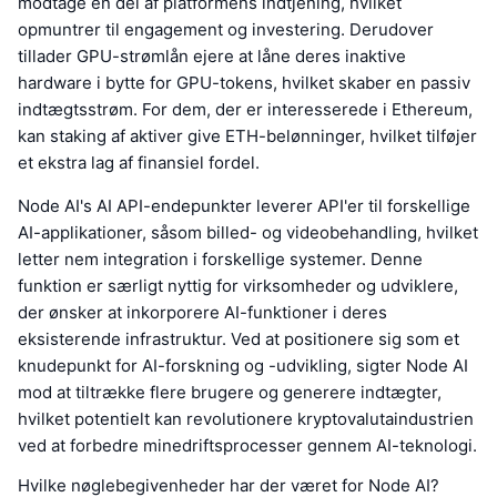
modtage en del af platformens indtjening, hvilket
opmuntrer til engagement og investering. Derudover
tillader GPU-strømlån ejere at låne deres inaktive
hardware i bytte for GPU-tokens, hvilket skaber en passiv
indtægtsstrøm. For dem, der er interesserede i Ethereum,
kan staking af aktiver give ETH-belønninger, hvilket tilføjer
et ekstra lag af finansiel fordel.
Node AI's AI API-endepunkter leverer API'er til forskellige
AI-applikationer, såsom billed- og videobehandling, hvilket
letter nem integration i forskellige systemer. Denne
funktion er særligt nyttig for virksomheder og udviklere,
der ønsker at inkorporere AI-funktioner i deres
eksisterende infrastruktur. Ved at positionere sig som et
knudepunkt for AI-forskning og -udvikling, sigter Node AI
mod at tiltrække flere brugere og generere indtægter,
hvilket potentielt kan revolutionere kryptovalutaindustrien
ved at forbedre minedriftsprocesser gennem AI-teknologi.
Hvilke nøglebegivenheder har der været for Node AI?