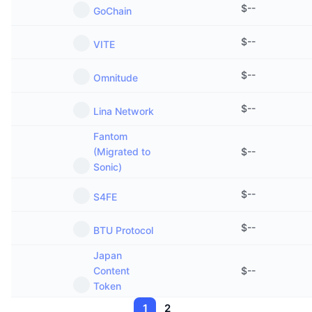
$
--
GoChain
$
--
VITE
$
--
Omnitude
$
--
Lina Network
Fantom
(Migrated to
$
--
Sonic)
$
--
S4FE
$
--
BTU Protocol
Japan
Content
$
--
Token
1
2