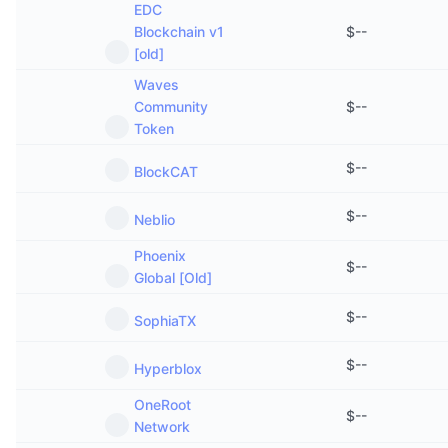
EDC
Blockchain v1
$
--
[old]
Waves
Community
$
--
Token
$
--
BlockCAT
$
--
Neblio
Phoenix
$
--
Global [Old]
$
--
SophiaTX
$
--
Hyperblox
OneRoot
$
--
Network