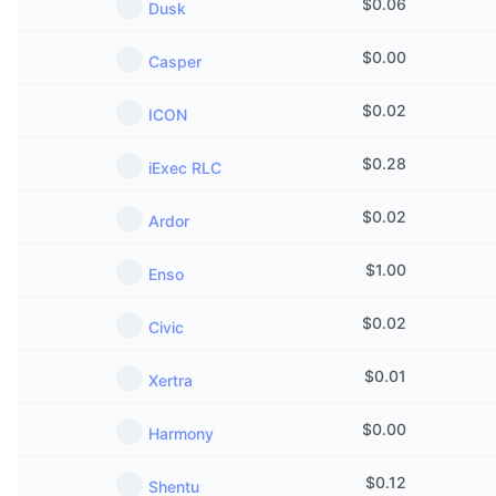
$
0.06
Dusk
Предстоящи продажби
Проценти на финансиране
Научете и спечелете
$
0.00
Casper
Календари
$
0.02
ICON
ICO календар
$
0.28
iExec RLC
Календар на събитията
$
0.02
Ardor
$
1.00
Enso
$
0.02
Civic
$
0.01
Xertra
$
0.00
Harmony
$
0.12
Shentu