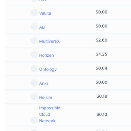
Набиращи популярност
Крипто ETF-и
Научете повече
CMC MCP
$
0.06
Vaulta
Ново
Борсово търгувани фондове на Биткойн
x402
Новини
$
0.00
AB
Крипто
Борсово търгувани фондове на Етериум
Academy
$
2.69
MultiversX
Политика
Технически анализ
Изследвания
$
4.25
Horizen
Спорт
RSI
Видеоклипове
$
0.04
Ontology
Финанси
MACD
Терминологичен речник
$
0.00
Ankr
Технологии
$
0.19
Деривати
Helium
Кампании
NFT
Impossible
Преглед
Airdrop събития
Cloud
$
0.13
Network
Обща NFT статистика
Ликвидации
Диамантени награди