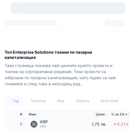
Криптовалути
Табла за управление
Криптовалути
DexScan
Пазари
Класиране
Топ Enterprise Solutions токени по пазарна
капитализация
Сигнали
Борси
Категории
New
Преглед на пазара
Тази страница показва най-ценните крипто проекти и
токени за корпоративни решения. Тези проекти са
Популярни
Community
Исторически моментни снимки
Спот пазар
Централизирани борси
изброени по пазарна капитализация, като първо са най-
големите и след това в низходящ ред.
Нов
Фийдове
API
Отключвания на токени
Брой криптовалути
Спот
Top
Trending
New
Gainers
Most Visited
Печеливши
Теми
Продукти за доходност
Продукти
Биткойн хазни
Деривати
API
#
Име
Цена
% за 24 ч
Мем експолорър
Сесии на живо
Активи от реалния свят
БНБ хазни
Продукти
Крипто API
XRP
Децентрализирани борси
6
1,75 лв.
0.21%
XRP