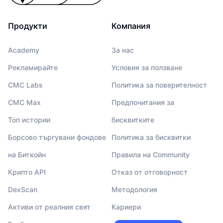
Продукти
Компания
Academy
За нас
Рекламирайте
Условия за ползване
CMC Labs
Политика за поверителност
CMC Max
Предпочитания за
Топ истории
бисквитките
Борсово търгувани фондове
Политика за бисквитки
на Биткойн
Правила на Community
Крипто API
Отказ от отговорност
DexScan
Методология
Активи от реалния свят
Кариери