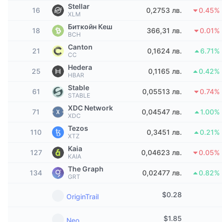
Топ трейдъри
Статии
Притоци/отливи от борси
DEX API
Конвертор
Stellar
Класации
16
0,2753 лв.
0.45%
Спот
XLM
Настроение
Биткойн Кеш
Предприятие
Бюлетин
18
366,31 лв.
0.01%
Индикатори
Набиращи популярност
Деривати
BCH
Canton
21
0,1624 лв.
6.71%
Цени
CMC Launch
CC
Предстоящи
Индекс на страха и алчността.
Hedera
25
0,1165 лв.
0.42%
HBAR
Ресурси
CMC Labs
Наскоро добавени
Индекс на сезона на алткойните
Stable
61
0,05513 лв.
0.74%
STABLE
CMC Max
Печеливши и губещи
Индикатори на пазарния цикъл
XDC Network
71
0,04547 лв.
1.00%
Документация
XDC
Топ истории
Най-посещавани
Tezos
Доминиране на Биткойн
110
0,3451 лв.
0.21%
ЧЗВ
XTZ
Бот в Telegram
Kaia
Настроения в общността
127
Индекс CoinMarketCap 20
0,04623 лв.
0.05%
KAIA
AI интеграции
The Graph
Рекламирайте
134
0,02477 лв.
0.82%
Класиране на веригата
Индекс CoinMarketCap 100
GRT
CMC Агентски хъб
$
0.28
OriginTrail
Пазари за прогнози
Потоци от ETF
Уиджети на сайта
Пазар на умения
$
1.85
Neo