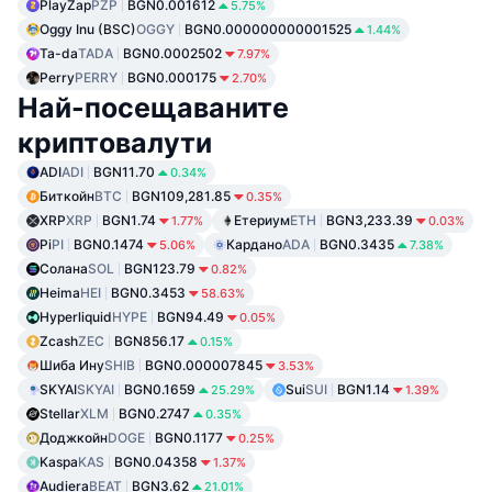
PlayZap
PZP
BGN0.001612
5.75%
Oggy Inu (BSC)
OGGY
BGN0.000000000001525
1.44%
Ta-da
TADA
BGN0.0002502
7.97%
Perry
PERRY
BGN0.000175
2.70%
Най-посещаваните
криптовалути
ADI
ADI
BGN11.70
0.34%
Биткойн
BTC
BGN109,281.85
0.35%
XRP
XRP
BGN1.74
Етериум
ETH
BGN3,233.39
1.77%
0.03%
Pi
PI
BGN0.1474
Кардано
ADA
BGN0.3435
5.06%
7.38%
Солана
SOL
BGN123.79
0.82%
Heima
HEI
BGN0.3453
58.63%
Hyperliquid
HYPE
BGN94.49
0.05%
Zcash
ZEC
BGN856.17
0.15%
Шиба Ину
SHIB
BGN0.000007845
3.53%
SKYAI
SKYAI
BGN0.1659
Sui
SUI
BGN1.14
25.29%
1.39%
Stellar
XLM
BGN0.2747
0.35%
Доджкойн
DOGE
BGN0.1177
0.25%
Kaspa
KAS
BGN0.04358
1.37%
Audiera
BEAT
BGN3.62
21.01%