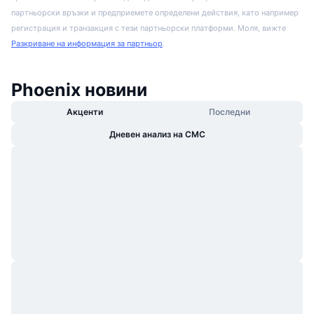
партньорски връзки и предприемете определени действия, като например
регистрация и транзакция с тези партньорски платформи. Моля, вижте
Разкриване на информация за партньор
.
Phoenix новини
Акценти
Последни
Дневен анализ на CMC