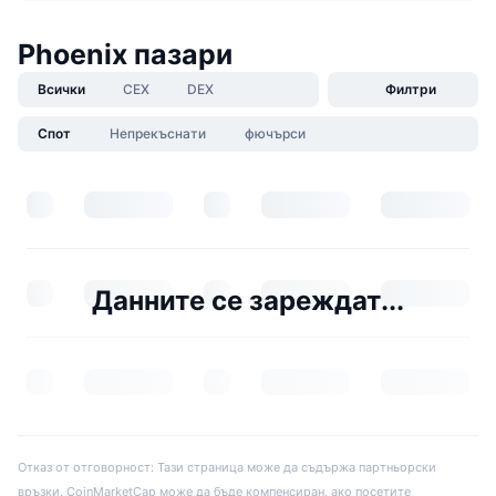
Phoenix пазари
Всички
CEX
DEX
Филтри
Спот
Непрекъснати
фючърси
Данните се зареждат...
Отказ от отговорност: Тази страница може да съдържа партньорски
връзки. CoinMarketCap може да бъде компенсиран, ако посетите