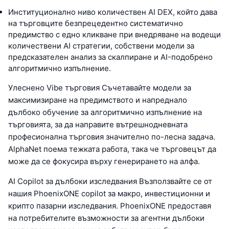
Институционално ниво количествен AI DEX, който дава
на търговците безпрецедентно систематично
предимство с едно кликване при внедряване на водещи
количествени AI стратегии, собствени модели за
предсказателен анализ за скалпиране и AI-подобрено
алгоритмично изпълнение.
Улеснено Vibe търговия Съчетавайте модели за
максимизиране на предимството и напреднало
дълбоко обучение за алгоритмично изпълнение на
търговията, за да направите вътрешнодневната
професионална търговия значително по-лесна задача.
AlphaNet поема тежката работа, така че търговецът да
може да се фокусира върху генерирането на алфа.
AI Copilot за дълбоки изследвания Възползвайте се от
нашия PhoenixONE copilot за макро, инвестиционни и
крипто пазарни изследвания. PhoenixONE предоставя
на потребителите възможности за агентни дълбоки