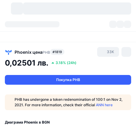
Криптовалути
Табла за управление
Криптовалути
DexScan
Пазари
Класиране
Phoenix
цена
33K
#1819
PHB
0,02501 лв.
3.18%
(
24h
)
Сигнали
Борси
Категории
New
Преглед на пазара
Популярни
Community
Исторически моментни снимки
Спот пазар
Централизирани борси
Покупка PHB
Нов
Фийдове
API
Отключвания на токени
Брой криптовалути
Спот
PHB has undergone a token redenomination of 100:1 on Nov 2,
2021. For more information, check their official
ANN here
Печеливши
Теми
Продукти за доходност
Продукти
Биткойн хазни
Деривати
API
Мем експолорър
Диаграма Phoenix в BGN
Сесии на живо
Активи от реалния свят
БНБ хазни
Продукти
Крипто API
Децентрализирани борси