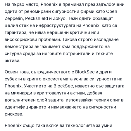
На първо място, Phoenix е преминал през задълбочени
одити от реномирани сигурностни фирми като Open
Zeppelin, Peckshield и Zokyo. Тези одити обхващат
целия стек на инфраструктурата на Phoenix, като се
гарантира, че няма нерешени критични или
високорискови проблеми. Такова строго изследване
демонстрира ангажимент към поддържането на
сигурна среда за неговите потребители и техните
активи.
Освен това, сътрудничеството с BlockSec и други
субекти в крипто екосистемата усилва сигурността на
Phoenix. Участието на BlockSec, известно със защитата
на милиарди в криптовалутни активи, добавя
допълнителен слой защита, използвайки техния опит в
идентифицирането и намаляването на сигурностни
рискове.
Phoenix също така включва технологията за умни