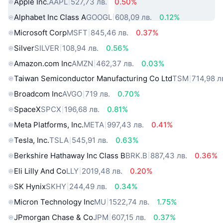
Apple Inc.
AAPL
527,73 лв.
0.50%
Alphabet Inc Class A
GOOGL
608,09 лв.
0.12%
Microsoft Corp
MSFT
845,46 лв.
0.37%
Silver
SILVER
108,94 лв.
0.56%
Amazon.com Inc
AMZN
462,37 лв.
0.03%
Taiwan Semiconductor Manufacturing Co Ltd
TSM
714,98 л
Broadcom Inc
AVGO
719 лв.
0.70%
SpaceX
SPCX
196,68 лв.
0.81%
Meta Platforms, Inc.
META
997,43 лв.
0.41%
Tesla, Inc.
TSLA
545,91 лв.
0.63%
Berkshire Hathaway Inc Class B
BRK.B
887,43 лв.
0.36%
Eli Lilly And Co
LLY
2019,48 лв.
0.20%
SK Hynix
SKHY
244,49 лв.
0.34%
Micron Technology Inc
MU
1522,74 лв.
1.75%
JPmorgan Chase & Co
JPM
607,15 лв.
0.37%