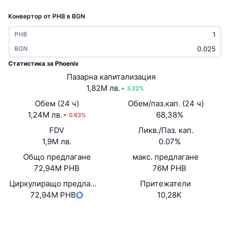
Набиращи популярност
Крипто ETF-и
Конвертор от PHB в BGN
Научете повече
CMC MCP
Ново
Борсово търгувани фондове на Биткойн
PHB
x402
Новини
BGN
Крипто
Борсово търгувани фондове на Етериум
Статистика за Phoenix
Academy
Пазарна капитализация
Политика
1,82M лв.
3.22%
Технически анализ
Изследвания
Обем (24 ч)
Обем/паз.кап. (24 ч)
Спорт
1,24M лв.
68,38%
RSI
Видеоклипове
0.63%
FDV
Ликв./Паз. кап.
Финанси
MACD
Терминологичен речник
1,9M лв.
0.07%
Общо предлагане
Технологии
макс. предлагане
72,94M PHB
76M PHB
Деривати
Кампании
Циркулиращо предлагане
Притежатели
NFT
72,94M PHB
10,28K
Преглед
Airdrop събития
Обща NFT статистика
Website
Whitepaper
Уебсайт
Ликвидации
Диамантени награди