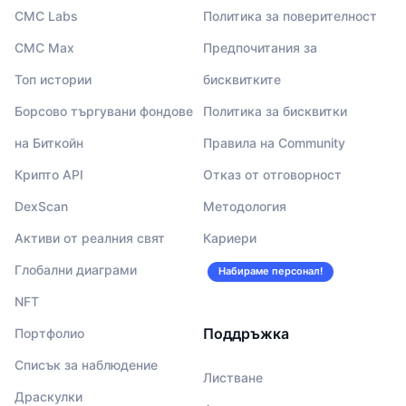
CMC Labs
Политика за поверителност
CMC Max
Предпочитания за
Топ истории
бисквитките
Борсово търгувани фондове
Политика за бисквитки
на Биткойн
Правила на Community
Крипто API
Отказ от отговорност
DexScan
Методология
Активи от реалния свят
Кариери
Глобални диаграми
Набираме персонал!
NFT
Поддръжка
Портфолио
Списък за наблюдение
Листване
Драскулки