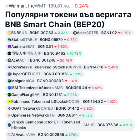
Walmart Inc
WMT
189,81 лв.
0.24%
Популярни токени във веригата
BNB Smart Chain (BEP20)
BNB
BNB
BGN1,007.83
Aster
ASTER
BGN1.02
0.33%
0.79%
Stable
STABLE
BGN0.05579
0.37%
Audiera
BEAT
BGN3.51
9.62%
币安人生
币安人生
BGN0.9462
10.78%
Acet
ACT
BGN0.001248
26.78%
CoreWeave Tokenized bStocks
CRWVB
BGN147.16
2.49%
HyperGPT
HGPT
BGN0.001861
1.13%
Maiga
MAIGA
BGN0.006893
1.07%
IBM Tokenized bStocks
IBMB
BGN396.44
0.42%
GameFi.org
GAFI
BGN0.1231
2.93%
Robinhood Tokenized bStocks
HOODB
BGN154.82
1.42%
GOAT Network
GOATED
BGN0.01442
2.92%
Openverse Network
BTG
BGN0.8611
9.58%
VanEck Semiconductor ETF Tokenized
SMHB
BGN975.88
0.91%
bStocks
AI Avatar
AIAV
BGN0.002965
1.76%