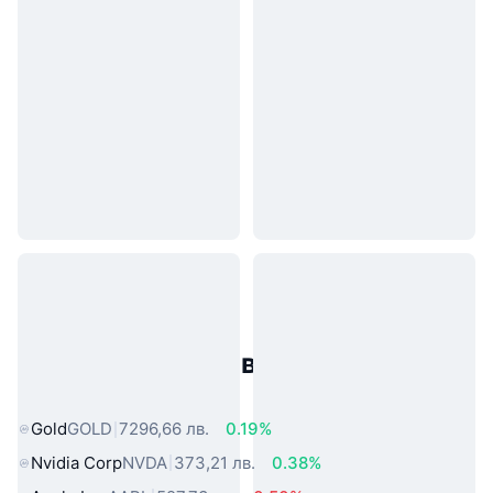
Популярни активи от реалния
свят
Gold
GOLD
7296,66 лв.
0.19%
Nvidia Corp
NVDA
373,21 лв.
0.38%