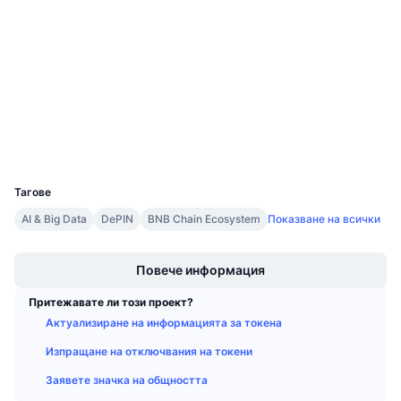
Предстоящи продажби
Социални медии
Проценти на финансиране
Научете и спечелете
Договори
0x0409...87904D
3.6
Рейтинг (CertiK)
Календари
bscscan.com
Експлоръри
ICO календар
Портфейли
UCID
13969
Календар на събитията
Тагове
AI & Big Data
DePIN
BNB Chain Ecosystem
Показване на всички
Boost
Повече информация
Притежавате ли този проект?
Актуализиране на информацията за токена
Изпращане на отключвания на токени
Заявете значка на общността