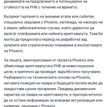
динамиката на предлагането и потенциално на
стойността на PHB с течение на времето.
Въпреки търсенето на значими етапи или събития,
специално свързани с Phoenix, изглежда, че наскоро не
е имало забележителни случки, които директно да
засягат платформата или нейната криптовалута. Това би
могло да предполага период на разработка зад
кулисите или стратегическо планиране в екосистемата
на Phoenix.
За лицата, заинтересовани от проекта Phoenix или
обмислящи криптовалутата PHB за инвестиционни
цели, е критично да проведат задълбочено проучване.
Разбирането на техническите основи на Phoenix,
неговата позиция на пазара и бъдещата пътека може да
предостави ценни прозрения. Предвид динамичния
характер на пазара на криптовалути, е препоръчително
да се остане информиран за всякакви актуализации или
развития, свързани с Phoenix.