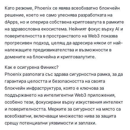
Като резюме, Phoenix се явява всеобхватно блокчейн
решение, което не само улеснява разработката на
dApps, но и оперира собствена криптовалута в рамките
на здравословна екосистема. Нейният фокус върху AI и
поверителността в пространството на Web3 показва
прогресивен подход, целящ да адресира някои от най-
належащите предизвикателства и възможности в
домените на блокчейна и криптовалутите.
Как е осигурена Финикс?
Phoenix разполага със здрава сигурностна рамка, за да
гарантира целостта и безопасността на своята
блокчейн инфраструктура, която е ключова за
поддържането на интелигентни Web3 приложения,
особено тези, фокусирани върху изкуствения интелект
и поверителността. Мерките за сигурност на място са
всеобхватни, включващи множество нива за защита
срещу потенциални уязвимости и заплахи.