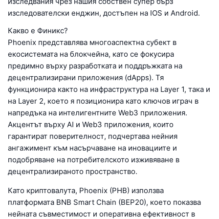
изследвания чрез нашия собствен супер бърз
изследователски енджин, достъпен на IOS и Android.
Какво е Финикс?
Phoenix представлява многоаспектна субект в
екосистемата на блокчейна, като се фокусира
предимно върху разработката и поддръжката на
децентрализирани приложения (dApps). Тя
функционира както на инфраструктура на Layer 1, така и
на Layer 2, което я позиционира като ключов играч в
напредъка на интелигентните Web3 приложения.
Акцентът върху AI и Web3 приложения, които
гарантират поверителност, подчертава нейния
ангажимент към насърчаване на иновациите и
подобряване на потребителското изживяване в
децентрализираното пространство.
Като криптовалута, Phoenix (PHB) използва
платформата BNB Smart Chain (BEP20), което показва
нейната съвместимост и оперативна ефективност в