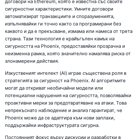
договори на Ethereum, която е известна със своите
сигурностни характеристики. Умните договори
автоматизират транзакциите и споразуменията,
изпълнявайки ги точно както са програмирани без
каквото и да е прекъсване, измама или намеса от трета
страна. Тази технология е крайъгълен камък на
сигурността на Phoenix, предоставяйки прозрачна и
неизменна рамка, която значително намалява риска от
злонамерени действия.
Изкуственият интелект (AI) играе съществена роля в
стратегията за сигурност на Phoenix. AI алгоритмите
могат да откриват необичайни модели или
потенциални нарушения на сигурността, позволявайки
проактивни мерки за предотвратяване на атаки. Това
непрекъснато наблюдение и анализ гарантират, че
Phoenix може да се адаптира към нови заплахи,
поддържайки инфраструктурата сигурна.
Постоянният фокус върху дискусии и разработки в