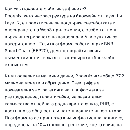
Кои са ключовите събития за Финикс?
Phoenix, като инфраструктура на блокчейн от Layer 1 и
Layer 2, е проектирана да поддържа разработката и
оперирането на Web3 приложения, с особен акцент
върху интегрирането на напреднали AI и функции за
поверителност. Тази платформа работи върху BNB
Smart Chain (BEP20), демонстрирайки своята
съвместимост и гъвкавост в по-широкия блокчейн
екосистем.
Към последните налични данни, Phoenix има общо 37.2
милиона монети в обращение. Тази цифра е
показателна за стратегията на платформата за
разпределение, гарантирайки, че значително
количество от нейната родна криптовалута, PHB, е
достъпно за общността и потенциалните инвеститори.
Платформата се придържа към инфлационна политика,
определена на 10% годишно, решение, което влияе на