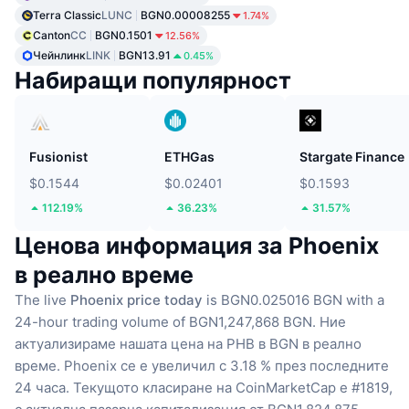
Terra Classic
LUNC
BGN0.00008255
1.74%
Canton
CC
BGN0.1501
12.56%
Чейнлинк
LINK
BGN13.91
0.45%
Набиращи популярност
Fusionist
ETHGas
Stargate Finance
$0.1544
$0.02401
$0.1593
112.19%
36.23%
31.57%
Ценова информация за Phoenix
в реално време
The live
Phoenix price today
is BGN0.025016 BGN with a
24-hour trading volume of BGN1,247,868 BGN.
Ние
актуализираме нашата цена на PHB в BGN в реално
време.
Phoenix се е увеличил с 3.18 % през последните
24 часа.
Текущото класиране на CoinMarketCap е #1819,