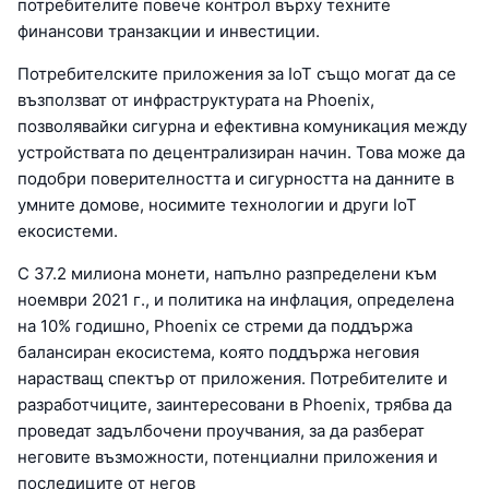
потребителите повече контрол върху техните
финансови транзакции и инвестиции.
Потребителските приложения за IoT също могат да се
възползват от инфраструктурата на Phoenix,
позволявайки сигурна и ефективна комуникация между
устройствата по децентрализиран начин. Това може да
подобри поверителността и сигурността на данните в
умните домове, носимите технологии и други IoT
екосистеми.
С 37.2 милиона монети, напълно разпределени към
ноември 2021 г., и политика на инфлация, определена
на 10% годишно, Phoenix се стреми да поддържа
балансиран екосистема, която поддържа неговия
нарастващ спектър от приложения. Потребителите и
разработчиците, заинтересовани в Phoenix, трябва да
проведат задълбочени проучвания, за да разберат
неговите възможности, потенциални приложения и
последиците от негов