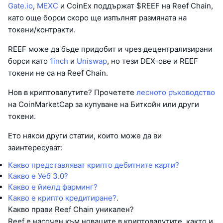
Gate.io
,
MEXC
и CoinEx поддържат $REEF на Reef Chain,
като още борси скоро ще изпълнят размяната на
токени/контракти.
REEF може да бъде придобит и чрез децентрализирани
борси като
1inch
и
Uniswap
, но тези DEX-ове и REEF
токени не са на Reef Chain.
Нов в криптовалутите? Прочетете
лесното ръководство
на CoinMarketCap за купуване на Биткойн или други
токени.
Ето някои други статии, които може да ви
заинтересуват:
Какво представляват крипто дебитните карти?
Какво е Уеб 3.0?
Какво е йиелд фарминг?
Какво е крипто кредитиране?
.
Какво прави Reef Chain уникален?
Reef е насочен към новаците в криптовалутите, както и