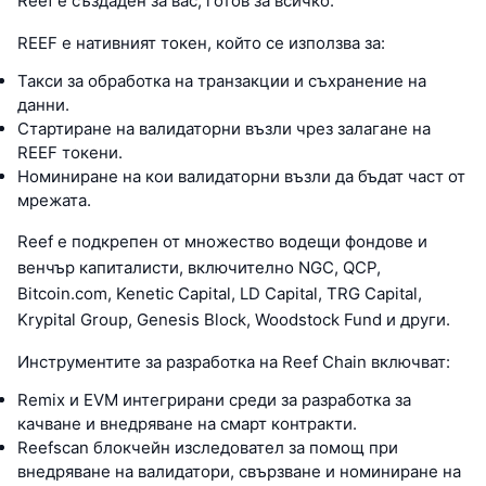
Reef е създаден за вас, готов за всичко.
REEF е нативният токен, който се използва за:
Такси за обработка на транзакции и съхранение на
данни.
Стартиране на валидаторни възли чрез залагане на
REEF токени.
Номиниране на кои валидаторни възли да бъдат част от
мрежата.
Reef е подкрепен от множество водещи фондове и
венчър капиталисти, включително NGC, QCP,
Bitcoin.com, Kenetic Capital, LD Capital, TRG Capital,
Krypital Group, Genesis Block, Woodstock Fund и други.
Инструментите за разработка на Reef Chain включват:
Remix и EVM интегрирани среди за разработка за
качване и внедряване на смарт контракти.
Reefscan блокчейн изследовател за помощ при
внедряване на валидатори, свързване и номиниране на