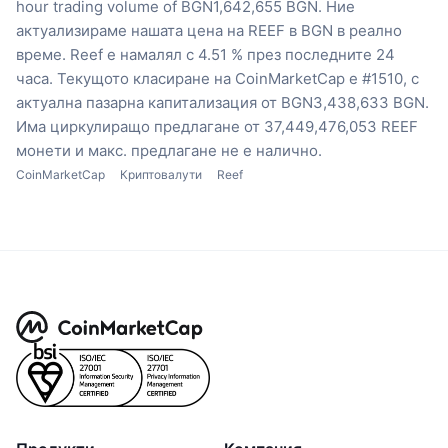
hour trading volume of BGN1,642,655 BGN.
Ние
актуализираме нашата цена на REEF в BGN в реално
време.
Reef е намалял с 4.51 % през последните 24
часа.
Текущото класиране на CoinMarketCap е #1510, с
актуална пазарна капитализация от BGN3,438,633 BGN.
Има циркулиращо предлагане от 37,449,476,053 REEF
монети
и макс. предлагане не е налично.
CoinMarketCap
Криптовалути
Reef