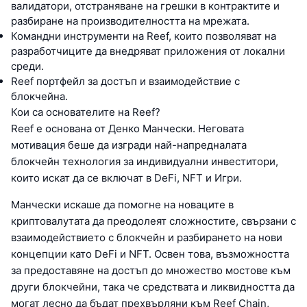
валидатори, отстраняване на грешки в контрактите и
разбиране на производителността на мрежата.
Командни инструменти на Reef, които позволяват на
разработчиците да внедряват приложения от локални
среди.
Reef портфейл за достъп и взаимодействие с
блокчейна.
Кои са основателите на Reef?
Reef е основана от Денко Манчески. Неговата
мотивация беше да изгради най-напредналата
блокчейн технология за индивидуални инвеститори,
които искат да се включат в DeFi, NFT и Игри.
Манчески искаше да помогне на новаците в
криптовалутата да преодолеят сложностите, свързани с
взаимодействието с блокчейн и разбирането на нови
концепции като DeFi и NFT. Освен това, възможността
за предоставяне на достъп до множество мостове към
други блокчейни, така че средствата и ликвидността да
могат лесно да бъдат прехвърляни към Reef Chain,