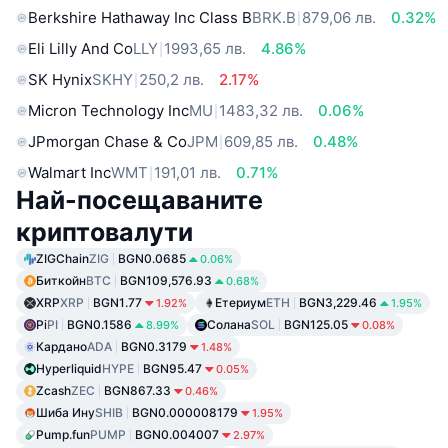
Berkshire Hathaway Inc Class B
BRK.B
879,06 лв.
0.32%
Eli Lilly And Co
LLY
1993,65 лв.
4.86%
SK Hynix
SKHY
250,2 лв.
2.17%
Micron Technology Inc
MU
1483,32 лв.
0.06%
JPmorgan Chase & Co
JPM
609,85 лв.
0.48%
Walmart Inc
WMT
191,01 лв.
0.71%
Най-посещаваните
криптовалути
ZIGChain
ZIG
BGN0.0685
0.06%
Биткойн
BTC
BGN109,576.93
0.68%
XRP
XRP
BGN1.77
Етериум
ETH
BGN3,229.46
1.92%
1.95%
Pi
PI
BGN0.1586
Солана
SOL
BGN125.05
8.99%
0.08%
Кардано
ADA
BGN0.3179
1.48%
Hyperliquid
HYPE
BGN95.47
0.05%
Zcash
ZEC
BGN867.33
0.46%
Шиба Ину
SHIB
BGN0.000008179
1.95%
Pump.fun
PUMP
BGN0.004007
2.97%