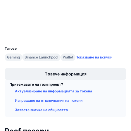
Одити
Предстоящи продажби
Проценти на финансиране
Научете и спечелете
reefscan.com
Експлоръри
Календари
Портфейли
UCID
6951
ICO календар
Тагове
Календар на събитията
Gaming
Binance Launchpool
Wallet
Показване на всички
Boost
Повече информация
Притежавате ли този проект?
Актуализиране на информацията за токена
Изпращане на отключвания на токени
Заявете значка на общността
Reef пазари