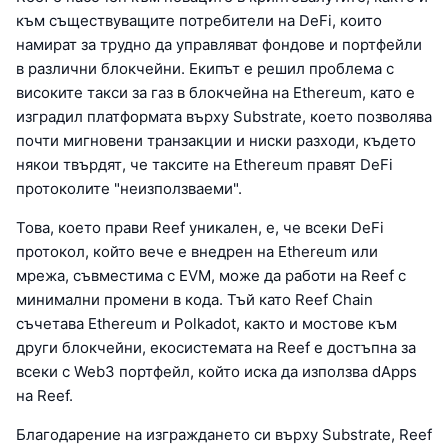
към съществуващите потребители на DeFi, които
намират за трудно да управляват фондове и портфейли
в различни блокчейни. Екипът е решил проблема с
високите такси за газ в блокчейна на Ethereum, като е
изградил платформата върху Substrate, което позволява
почти мигновени транзакции и ниски разходи, където
някои твърдят, че таксите на Ethereum правят DeFi
протоколите "неизползваеми".
Това, което прави Reef уникален, е, че всеки DeFi
протокол, който вече е внедрен на Ethereum или
мрежа, съвместима с EVM, може да работи на Reef с
минимални промени в кода. Тъй като Reef Chain
съчетава Ethereum и Polkadot, както и мостове към
други блокчейни, екосистемата на Reef е достъпна за
всеки с Web3 портфейл, който иска да използва dApps
на Reef.
Благодарение на изграждането си върху Substrate, Reef