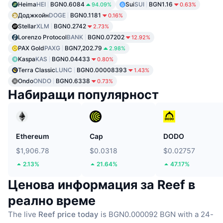
Heima
HEI
BGN0.6084
Sui
SUI
BGN1.16
94.09%
0.63%
Доджкойн
DOGE
BGN0.1181
0.16%
Stellar
XLM
BGN0.2742
2.73%
Lorenzo Protocol
BANK
BGN0.07202
12.92%
PAX Gold
PAXG
BGN7,202.79
2.98%
Kaspa
KAS
BGN0.04433
0.80%
Terra Classic
LUNC
BGN0.00008393
1.43%
Ondo
ONDO
BGN0.6338
0.73%
Набиращи популярност
Ethereum
Cap
DODO
$1,906.78
$0.0318
$0.02757
2.13%
21.64%
47.17%
Ценова информация за Reef в
реално време
The live
Reef price today
is BGN0.000092 BGN with a 24-