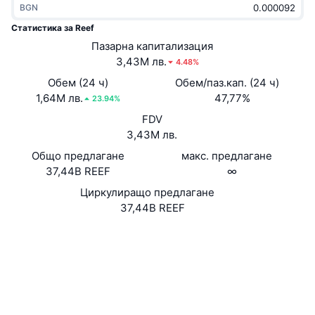
BGN
Набиращи популярност
Крипто ETF-и
Научете повече
CMC MCP
Статистика за Reef
Ново
Пазарна капитализация
Борсово търгувани фондове на Биткойн
x402
Новини
3,43M лв.
4.48%
Крипто
Борсово търгувани фондове на Етериум
Обем (24 ч)
Обем/паз.кап. (24 ч)
Academy
1,64M лв.
47,77%
23.94%
Политика
FDV
Технически анализ
Изследвания
3,43M лв.
Спорт
Общо предлагане
макс. предлагане
RSI
Видеоклипове
37,44B REEF
∞
Финанси
MACD
Циркулиращо предлагане
Терминологичен речник
37,44B REEF
Технологии
Уебсайт
Website
Whitepaper
Деривати
Кампании
NFT
Социални медии
Преглед
Airdrop събития
Договори
0x0000...000000
Обща NFT статистика
4.1
Ликвидации
Диамантени награди
Рейтинг (CertiK)