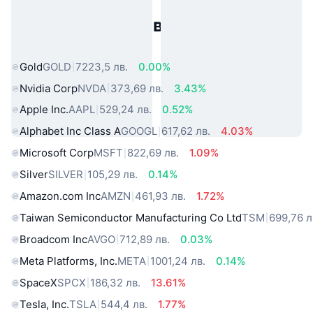
Популярни активи от реалния
свят
Gold
GOLD
7223,5 лв.
0.00%
Nvidia Corp
NVDA
373,69 лв.
3.43%
Apple Inc.
AAPL
529,24 лв.
0.52%
Alphabet Inc Class A
GOOGL
617,62 лв.
4.03%
Microsoft Corp
MSFT
822,69 лв.
1.09%
Silver
SILVER
105,29 лв.
0.14%
Amazon.com Inc
AMZN
461,93 лв.
1.72%
Taiwan Semiconductor Manufacturing Co Ltd
TSM
699,76 л
Broadcom Inc
AVGO
712,89 лв.
0.03%
Meta Platforms, Inc.
META
1001,24 лв.
0.14%
SpaceX
SPCX
186,32 лв.
13.61%
Tesla, Inc.
TSLA
544,4 лв.
1.77%