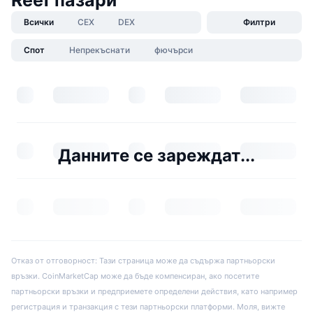
Всички
CEX
DEX
Филтри
Спот
Непрекъснати
фючърси
Данните се зареждат...
Отказ от отговорност: Тази страница може да съдържа партньорски
връзки. CoinMarketCap може да бъде компенсиран, ако посетите
партньорски връзки и предприемете определени действия, като например
регистрация и транзакция с тези партньорски платформи. Моля, вижте