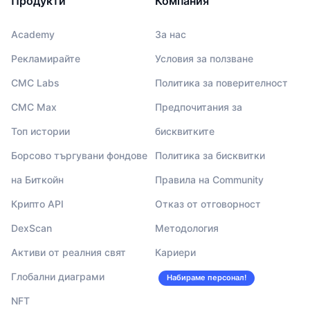
Продукти
Компания
Academy
За нас
Рекламирайте
Условия за ползване
CMC Labs
Политика за поверителност
CMC Max
Предпочитания за
Топ истории
бисквитките
Борсово търгувани фондове
Политика за бисквитки
на Биткойн
Правила на Community
Крипто API
Отказ от отговорност
DexScan
Методология
Активи от реалния свят
Кариери
Глобални диаграми
Набираме персонал!
NFT