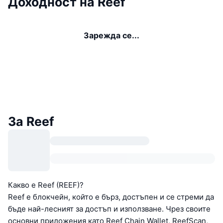
Доходност на Reef
Зарежда се...
За Reef
Какво е Reef (REEF)?
Reef е блокчейн, който е бърз, достъпен и се стреми да
бъде най-лесният за достъп и използване. Чрез своите
основни приложения като Reef Chain Wallet, ReefScan,