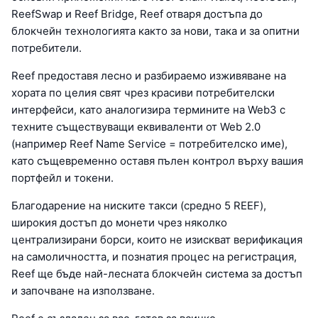
ReefSwap и Reef Bridge, Reef отваря достъпа до
блокчейн технологията както за нови, така и за опитни
потребители.
Reef предоставя лесно и разбираемо изживяване на
хората по целия свят чрез красиви потребителски
интерфейси, като аналогизира термините на Web3 с
техните съществуващи еквиваленти от Web 2.0
(например Reef Name Service = потребителско име),
като същевременно оставя пълен контрол върху вашия
портфейл и токени.
Благодарение на ниските такси (средно 5 REEF),
широкия достъп до монети чрез няколко
централизирани борси, които не изискват верификация
на самоличността, и познатия процес на регистрация,
Reef ще бъде най-лесната блокчейн система за достъп
и започване на използване.