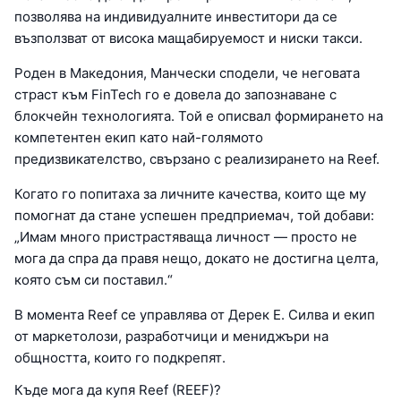
позволява на индивидуалните инвеститори да се
възползват от висока мащабируемост и ниски такси.
Роден в Македония, Манчески сподели, че неговата
страст към FinTech го е довела до запознаване с
блокчейн технологията. Той е описвал формирането на
компетентен екип като най-голямото
предизвикателство, свързано с реализирането на Reef.
Когато го попитаха за личните качества, които ще му
помогнат да стане успешен предприемач, той добави:
„Имам много пристрастяваща личност — просто не
мога да спра да правя нещо, докато не достигна целта,
която съм си поставил.“
В момента Reef се управлява от Дерек Е. Силва и екип
от маркетолози, разработчици и мениджъри на
общността, които го подкрепят.
Къде мога да купя Reef (REEF)?