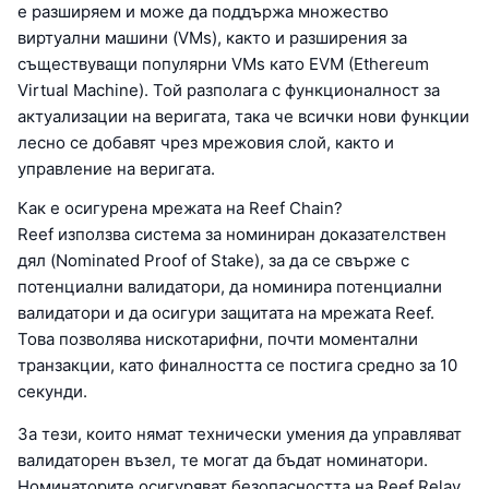
е разширяем и може да поддържа множество
виртуални машини (VMs), както и разширения за
съществуващи популярни VMs като EVM (Ethereum
Virtual Machine). Той разполага с функционалност за
актуализации на веригата, така че всички нови функции
лесно се добавят чрез мрежовия слой, както и
управление на веригата.
Как е осигурена мрежата на Reef Chain?
Reef използва система за номиниран доказателствен
дял (Nominated Proof of Stake), за да се свърже с
потенциални валидатори, да номинира потенциални
валидатори и да осигури защитата на мрежата Reef.
Това позволява нискотарифни, почти моментални
транзакции, като финалността се постига средно за 10
секунди.
За тези, които нямат технически умения да управляват
валидаторен възел, те могат да бъдат номинатори.
Номинаторите осигуряват безопасността на Reef Relay