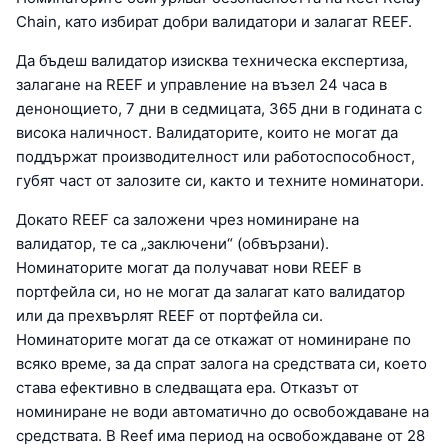
Chain, като избират добри валидатори и залагат REEF.
Да бъдеш валидатор изисква техническа експертиза,
залагане на REEF и управление на възел 24 часа в
денонощието, 7 дни в седмицата, 365 дни в годината с
висока наличност. Валидаторите, които не могат да
поддържат производителност или работоспособност,
губят част от залозите си, както и техните номинатори.
Докато REEF са заложени чрез номиниране на
валидатор, те са „заключени“ (обвързани).
Номинаторите могат да получават нови REEF в
портфейла си, но не могат да залагат като валидатор
или да прехвърлят REEF от портфейла си.
Номинаторите могат да се откажат от номиниране по
всяко време, за да спрат залога на средствата си, което
става ефективно в следващата ера. Отказът от
номиниране не води автоматично до освобождаване на
средствата. В Reef има период на освобождаване от 28