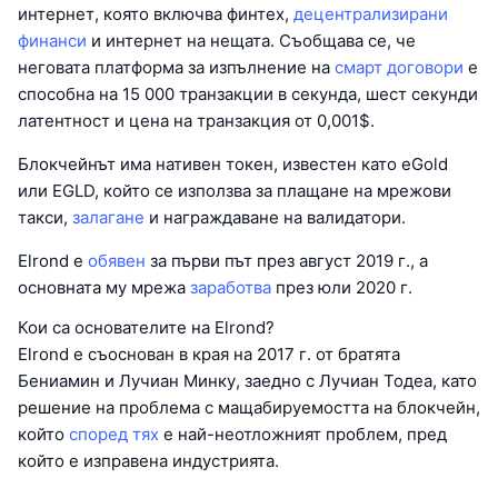
интернет, която включва финтех,
децентрализирани
финанси
и интернет на нещата. Съобщава се, че
неговата платформа за изпълнение на
смарт договори
е
способна на 15 000 транзакции в секунда, шест секунди
латентност и цена на транзакция от 0,001$.
Блокчейнът има нативен токен, известен като eGold
или EGLD, който се използва за плащане на мрежови
такси,
залагане
и награждаване на валидатори.
Elrond е
обявен
за първи път през август 2019 г., а
основната му мрежа
заработва
през юли 2020 г.
Кои са основателите на Elrond?
Elrond е съоснован в края на 2017 г. от братята
Бениамин и Лучиан Минку, заедно с Лучиан Тодеа, като
решение на проблема с мащабируемостта на блокчейн,
който
според тях
е най-неотложният проблем, пред
който е изправена индустрията.