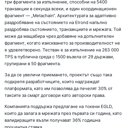
три фрагмента за изпълнение, способни на 5400
транзакции в секунда всеки, и един координационен
фрагмент — „Metachain“. Архитектурата за адаптивно
раздробяване на състоянието на Elrond напълно
раздробява състоянието, транзакциите и мрежата. Той
може да мащабира чрез добавяне на допълнителен
фрагмент, когато изискването за производителност не
е удовлетворено. Тестван е за изпълнение на 263 000
TPS в публична среда с 1500 възела от 29 държави,
групирани в 50 фрагмента.
За да се увеличи приемането, проектът също така
подкрепя разработчиците, които надграждат
платформата, като им позволява да печелят 30% от
таксите за смарт договори като авторски права.
Компанията поддържа предлагане на токени EGLD,
които да залага в мрежата през първата си година, като
валидиращите възли получават 36% годишна
процентна ставка.