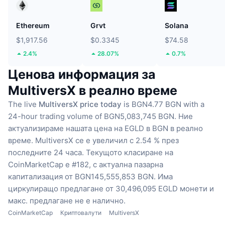
Ethereum
Grvt
Solana
$1,917.56
$0.3345
$74.58
2.4%
28.07%
0.7%
Ценова информация за
MultiversX в реално време
The live
MultiversX price today
is BGN4.77 BGN with a
24-hour trading volume of BGN5,083,745 BGN.
Ние
актуализираме нашата цена на EGLD в BGN в реално
време.
MultiversX се е увеличил с 2.54 % през
последните 24 часа.
Текущото класиране на
CoinMarketCap е #182, с актуална пазарна
капитализация от BGN145,555,853 BGN.
Има
циркулиращо предлагане от 30,496,095 EGLD монети
и
макс. предлагане не е налично.
CoinMarketCap
Криптовалути
MultiversX