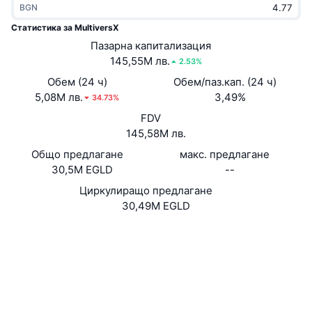
BGN
Набиращи популярност
Крипто ETF-и
Научете повече
CMC MCP
Статистика за MultiversX
Ново
Пазарна капитализация
Борсово търгувани фондове на Биткойн
x402
Новини
145,55M лв.
2.53%
Крипто
Борсово търгувани фондове на Етериум
Обем (24 ч)
Обем/паз.кап. (24 ч)
Academy
5,08M лв.
3,49%
34.73%
Политика
FDV
Технически анализ
Изследвания
145,58M лв.
Спорт
Общо предлагане
макс. предлагане
RSI
Видеоклипове
30,5M EGLD
--
Финанси
MACD
Циркулиращо предлагане
Терминологичен речник
30,49M EGLD
Технологии
Website
Whitepaper
Деривати
Кампании
Уебсайт
NFT
Преглед
Airdrop събития
Социални медии
4.5
Рейтинг (CertiK)
Обща NFT статистика
Ликвидации
Диамантени награди
explorer.multiversx.com
Експлоръри