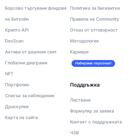
Борсово търгувани фондове
Политика за бисквитки
на Биткойн
Правила на Community
Крипто API
Отказ от отговорност
DexScan
Методология
Активи от реалния свят
Кариери
Глобални диаграми
Набираме персонал!
NFT
Поддръжка
Портфолио
Списък за наблюдение
Листване
Драскулки
Формуляр за заявка
Карта на сайта
Контакт с поддръжката
ЧЗВ