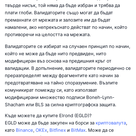
твърде нисък, той няма да бъде избран и трябва да
плати глоби. Валидаторите също могат да бъдат
премахнати от мрежата и залозите им да бъдат
намалени, ако непрекъснато действат по начин, който
противоречи на целостта на мрежата.
Валидаторите се избират на случаен принцип по начин,
който не може да бъде нито предвиден, нито
модифициран въз основа на предишния кръг от
валидации. В допълнение, валидаторите периодично се
преразпределят между фрагментите като начин за
предотвратяване на тайно споразумение. Възлите
комуникират помежду си, като използват
модифицирани множество подписи Boneh-Lynn-
Shacham или BLS за силна криптографска защита.
Къде можете да купите Elrond (EGLD)?
EGLD може да бъде закупен на борси за
криптовалута
,
като
Binance
,
OKEx
,
Bitfinex
и
BitMax
. Може да се