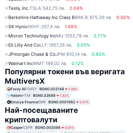
Tesla, Inc.
TSLA
542,75 лв.
2.04%
Berkshire Hathaway Inc Class B
BRK.B
875,39 лв.
0.00%
SK Hynix
SKHY
257,4 лв.
1.49%
Micron Technology Inc
MU
1552,78 лв.
2.77%
Eli Lilly And Co
LLY
1957,26 лв.
3.65%
JPmorgan Chase & Co
JPM
610,14 лв.
0.83%
Walmart Inc
WMT
189,02 лв.
0.12%
Популярни токени във веригата
MultiversX
Foxsy AI
FOXSY
BGN0.003148
1.39%
Hatom
HTM
BGN0.02698
1.32%
Emorya Finance
EMR
BGN0.0001962
3.57%
Най-посещаваните
криптовалути
Casper
CSPR
BGN0.003096
0.91%