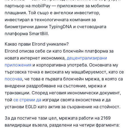
партньор на mobilPay — приложение за мобилни
плащания. Той също е ангелски инвеститор,
инвестирал в технологичната компания за
биометрични данни TypingDNA и счетоводната
платформа SmartBill.
Какво прави Elrond уникален?
Elrond описва себе си като блокчейн платформа за
новата интернет икономика,
децентрализирани
приложения
и корпоративна употреба. Основната му
търговска точка е високата му мащабируемост, като се
посочва
, че това е първата блокчейн мрежа, в която са
внедрени раздробяване на състояние, мрежа и
транзакции. Според неговия икономически документ,
той
се стреми да
изгради своята екосистема и да
установи EGLD като актив за съхранение на стойност.
За да постигне тази цел, мрежата работи на 2169
валидиращи възела, разделени на четири фрагмента: