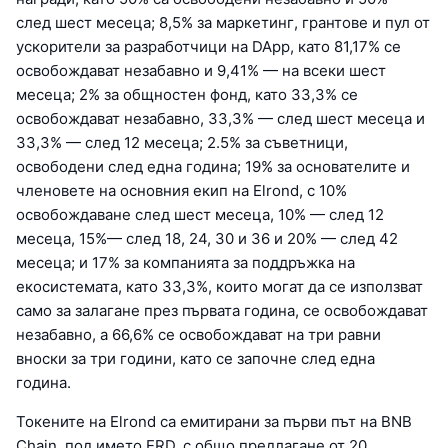
след шест месеца; 8,5% за маркетинг, грантове и пул от
ускорители за разработчици на DApp, като 81,17% се
освобождават незабавно и 9,41% — на всеки шест
месеца; 2% за общностен фонд, като 33,3% се
освобождават незабавно, 33,3% — след шест месеца и
33,3% — след 12 месеца; 2.5% за съветници,
освободени след една година; 19% за основателите и
членовете на основния екип на Elrond, с 10%
освобождаване след шест месеца, 10% — след 12
месеца, 15%— след 18, 24, 30 и 36 и 20% — след 42
месеца; и 17% за компанията за поддръжка на
екосистемата, като 33,3%, които могат да се използват
само за залагане през първата година, се освобождават
незабавно, а 66,6% се освобождават на три равни
вноски за три години, като се започне след една
година.
Токените на Elrond са емитирани за първи път на BNB
Chain, под името ERD, с общо предлагане от 20