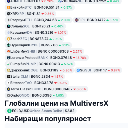
ADI
ADI
BGN11.67
ZIGChain
ZIG
BGN0.07252
0.26%
6.44%
Биткойн
BTC
BGN109,551.31
0.57%
XRP
XRP
BGN1.81
0.86%
Етериум
ETH
BGN3,244.68
Pi
PI
BGN0.1472
2.09%
3.77%
Солана
SOL
BGN126.21
0.46%
Кардано
ADA
BGN0.3216
1.07%
Zcash
ZEC
BGN878.74
2.50%
Hyperliquid
HYPE
BGN97.06
3.11%
Шиба Ину
SHIB
BGN0.000008308
2.27%
Lorenzo Protocol
BANK
BGN0.07648
13.78%
Pump.fun
PUMP
BGN0.00413
5.57%
Доджкойн
DOGE
BGN0.1189
Sui
SUI
BGN1.17
0.36%
0.87%
Stellar
XLM
BGN0.2834
1.67%
Bittensor
TAO
BGN332.78
0.03%
Terra Classic
LUNC
BGN0.00008487
0.06%
Ondo
ONDO
BGN0.6396
1.05%
Глобални цени на MultiversX
EGLD/USD
United States Dollar
$2.82
Набиращи популярност