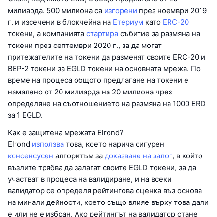
милиарда. 500 милиона са
изгорени
през ноември 2019
г. и изсечени в блокчейна на
Етериум
като
ERC-20
токени, а компанията
стартира
събитие за размяна на
токени през септември 2020 г., за да могат
притежателите на токени да разменят своите ERC-20 и
BEP-2 токени за EGLD токени на основната мрежа. По
време на процеса общото предлагане на токени е
намалено от 20 милиарда на 20 милиона чрез
определяне на съотношението на размяна на 1000 ERD
за 1 EGLD.
Как е защитена мрежата Elrond?
Elrond
използва
това, което нарича сигурен
консенсусен
алгоритъм за
доказване на залог
, в който
възлите трябва да залагат своите EGLD токени, за да
участват в процеса на валидиране, и на всеки
валидатор се определя рейтингова оценка въз основа
на минали дейности, което също влияе върху това дали
е или не е избран. Ако рейтингът на валидатор стане