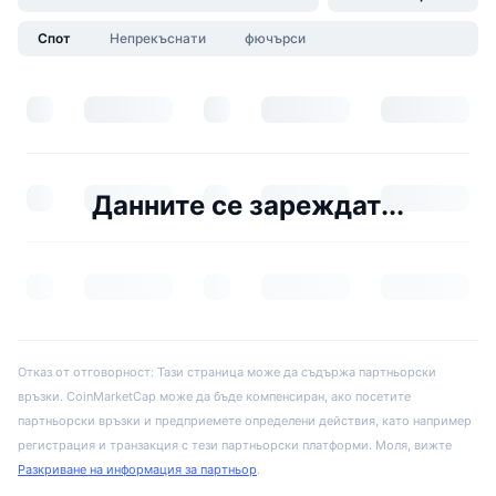
Спот
Непрекъснати
фючърси
Данните се зареждат...
Отказ от отговорност: Тази страница може да съдържа партньорски
връзки. CoinMarketCap може да бъде компенсиран, ако посетите
партньорски връзки и предприемете определени действия, като например
регистрация и транзакция с тези партньорски платформи. Моля, вижте
Разкриване на информация за партньор
.