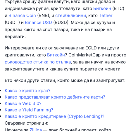
търгува срещу фиатни валути, като щатски долар и
индонезийска рупия, криптовалути, като
Биткойн
(BTC)
и
Binance Coin
(BNB), и
стейбълкойни
, като
Tether
(USDT) и
Binance USD
(BUSD). Може да се купува и
продава както на спот пазари, така и на пазари на
деривати.
Интересувате ли се от закупуване на EGLD или други
криптовалути, като
Биткойн
? CoinMarketCap има просто
ръководство стъпка по стъпка
, за да ви научи на всичко
за криптовалутите и как да купите първите си монети.
Ето някои други статии, които може да ви заинтригуват:
Какво е крипто кран?
Какво представляват крипто дебитните карти?
Какво е Web 3.0?
Какво е Yield Farming?
Какво е крипто кредитиране (Crypto Lending)?
Свързани страници:
Научете за
Zilliqa
— друг блокчейн проект, който