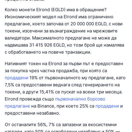
Колко монети Elrond (EGLD) има в обращение?
Икономическият модел на Elrond има ограничено
предлагане, което започва от 20 000 000 EGLD, с нови
токени, изсечени за възнаграждение на мрежовите
валидатори. Максималното предлагане не може да
надвишава 31 415 926 EGLD, но този брой ще намалява
с обработването на повече транзакции.
Нативният токен на Elrond за първи път е предоставен
за покупка чрез частна продажба, при която са
продадени
19% от първоначалното му предлагане, като
7,5% са предоставени веднага след генерирането на
токени, а други 15,41% се пускат на всеки три месеца.
Elrond провежда също
първоначално борсово
предлагане
на Binance, при което 25% са
продадени
и
предоставени незабавно.
От останалите 56%, 7% са запазени за екосистемни
награди, като 50% са освободени незабавно и 50% —