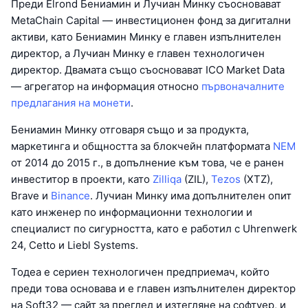
Преди Elrond Бениамин и Лучиан Минку съосновават
MetaChain Capital — инвестиционен фонд за дигитални
активи, като Бениамин Минку е главен изпълнителен
директор, а Лучиан Минку е главен технологичен
директор. Двамата също съосновават ICO Market Data
— агрегатор на информация относно
първоначалните
предлагания на монети
.
Бениамин Минку отговаря също и за продукта,
маркетинга и общността за блокчейн платформата
NEM
от 2014 до 2015 г., в допълнение към това, че е ранен
инвеститор в проекти, като
Zilliqa
(ZIL),
Tezos
(XTZ),
Brave и
Binance
. Лучиан Минку има допълнителен опит
като инженер по информационни технологии и
специалист по сигурността, като е работил с Uhrenwerk
24, Cetto и Liebl Systems.
Тодеа е сериен технологичен предприемач, който
преди това основава и е главен изпълнителен директор
на Soft32 — сайт за преглед и изтегляне на софтуер, и