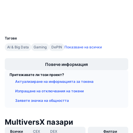
Предстоящи продажби
Проценти на финансиране
Научете и спечелете
Портфейли
UCID
Календари
6892
Тагове
ICO календар
AI & Big Data
Gaming
DePIN
Показване на всички
Boost
Календар на събитията
Повече информация
Притежавате ли този проект?
Актуализиране на информацията за токена
Изпращане на отключвания на токени
Заявете значка на общността
MultiversX пазари
Всички
CEX
DEX
Филтри