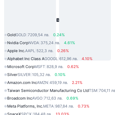
Популярни активи от реалния
свят
Gold
GOLD
7209,54 лв.
0.24%
Nvidia Corp
NVDA
375,24 лв.
4.61%
Apple Inc.
AAPL
522,3 лв.
0.26%
Alphabet Inc Class A
GOOGL
612,96 лв.
4.10%
Microsoft Corp
MSFT
828,9 лв.
0.62%
Silver
SILVER
105,32 лв.
0.10%
Amazon.com Inc
AMZN
459,19 лв.
2.21%
Taiwan Semiconductor Manufacturing Co Ltd
TSM
704,11 лв
Broadcom Inc
AVGO
712,63 лв.
0.69%
Meta Platforms, Inc.
META
987,84 лв.
0.73%
SpaceX
SPCX
184,48 лв.
13.03%