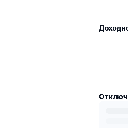
Доходно
Отключв