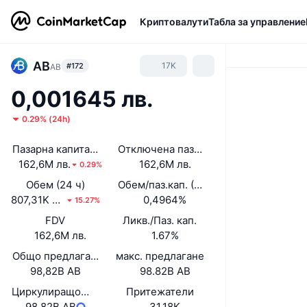
Криптовалути
Табла за управление
AB
17K
#172
AB
0,001645 лв.
0.29%
(
24h
)
Пазарна капитализация
Отключена пазарна капитализация
162,6M лв.
162,6M лв.
0.29%
Обем (24 ч)
Обем/паз.кап. (24 ч)
807,31K лв.
0,4964%
15.27%
FDV
Ликв./Паз. кап.
162,6M лв.
1.67%
Общо предлагане
макс. предлагане
98,82B AB
98.82B AB
Циркулиращо предлагане
Притежатели
98,82B AB
31,18K