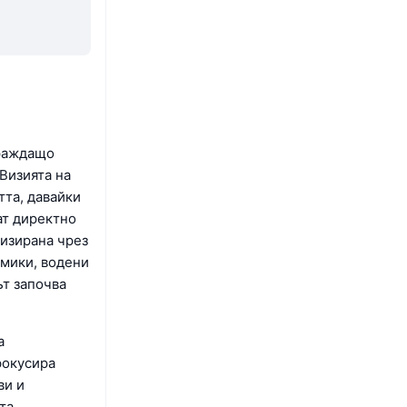
граждащо
 Визията на
тта, давайки
ат директно
лизирана чрез
мики, водени
ът започва
а
фокусира
ви и
та