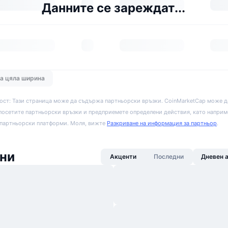
Данните се зареждат...
на цяла ширина
ост: Тази страница може да съдържа партньорски връзки. CoinMarketCap може д
посетите партньорски връзки и предприемете определени действия, като наприм
 партньорски платформи. Моля, вижте
Разкриване на информация за партньор
.
ни
Акценти
Последни
Дневен 