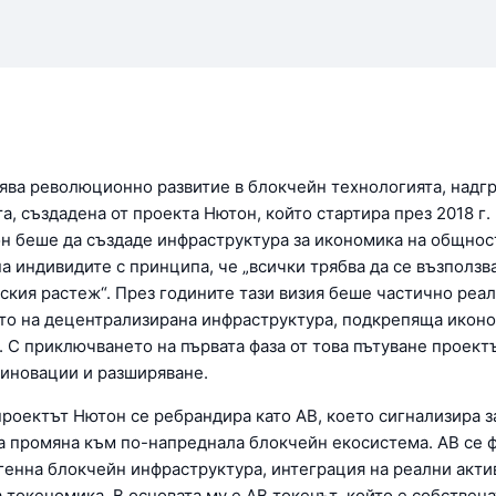
ява революционно развитие в блокчейн технологията, над
а, създадена от проекта Нютон, който стартира през 2018 г.
н беше да създаде инфраструктура за икономика на общнос
а индивидите с принципа, че „всички трябва да се възползв
ския растеж“. През годините тази визия беше частично реа
то на децентрализирана инфраструктура, подкрепяща иконо
. С приключването на първата фаза от това пътуване проект
 иновации и разширяване.
проектът Нютон се ребрандира като AB, което сигнализира з
а промяна към по-напреднала блокчейн екосистема. AB се 
генна блокчейн инфраструктура, интеграция на реални акти
 токеномика. В основата му е AB токенът, който е собствена