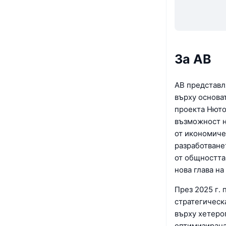
За AB
AB представл
върху основат
проекта Нюто
възможност н
от икономиче
разработване
от общността
нова глава на
През 2025 г. 
стратегическ
върху хетеро
оптимизирана