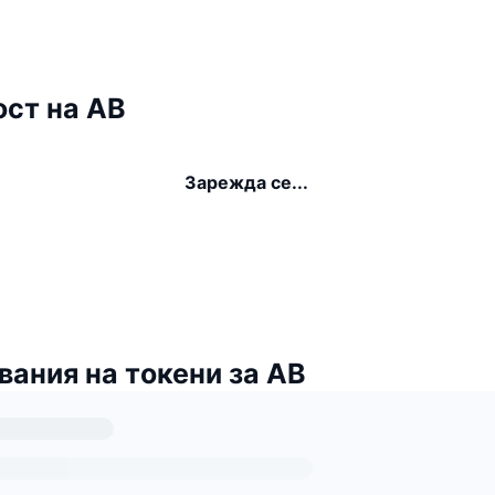
ст на AB
Зарежда се...
ания на токени за AB