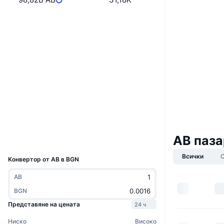
Boost
Уебсайт
Website
Whitepaper
Социални медии
Договори
0x9503...4e029a
3.8
Рейтинг (CertiK)
Одити
bscscan.com
Експлоръри
Портфейли
AB паза
UCID
3871
Всички
Конвертор от AB в BGN
AB
BGN
Представяне на цената
24 ч
Ниско
Високо