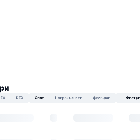
ри
CEX
DEX
Спот
Непрекъснати
фючърси
Филтр