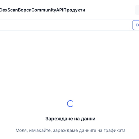
DexScan
Борси
Community
API
Продукти
D
Зареждане на данни
Моля, изчакайте, зареждаме данните на графиката