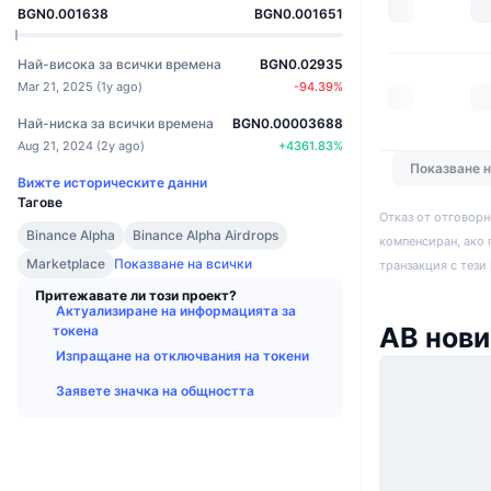
BGN0.001638
BGN0.001651
Най-висока за всички времена
BGN0.02935
Mar 21, 2025
(
1y ago
)
-94.39
%
Най-ниска за всички времена
BGN0.00003688
Aug 21, 2024
(
2y ago
)
+
4361.83
%
Показване 
Вижте историческите данни
Тагове
Отказ от отговорн
Binance Alpha
Binance Alpha Airdrops
компенсиран, ако 
Marketplace
Показване на всички
транзакция с тези
Притежавате ли този проект?
Актуализиране на информацията за
AB нови
токена
Изпращане на отключвания на токени
Заявете значка на общността