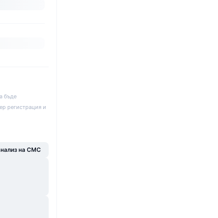
а бъде
ер регистрация и
анализ на CMC