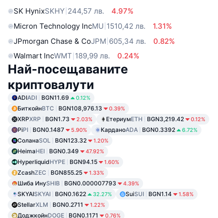
SK Hynix
SKHY
244,57 лв.
4.97%
Micron Technology Inc
MU
1510,42 лв.
1.31%
JPmorgan Chase & Co
JPM
605,34 лв.
0.82%
Walmart Inc
WMT
189,99 лв.
0.24%
Най-посещаваните
криптовалути
ADI
ADI
BGN11.69
0.12%
Биткойн
BTC
BGN108,976.13
0.39%
XRP
XRP
BGN1.73
Етериум
ETH
BGN3,219.42
2.03%
0.12%
Pi
PI
BGN0.1487
Кардано
ADA
BGN0.3392
5.90%
6.72%
Солана
SOL
BGN123.32
1.20%
Heima
HEI
BGN0.349
47.92%
Hyperliquid
HYPE
BGN94.15
1.60%
Zcash
ZEC
BGN855.25
1.33%
Шиба Ину
SHIB
BGN0.000007793
4.39%
SKYAI
SKYAI
BGN0.1622
Sui
SUI
BGN1.14
32.27%
1.58%
Stellar
XLM
BGN0.2711
1.22%
Доджкойн
DOGE
BGN0.1171
0.76%