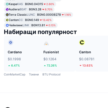
Kaspa
KAS
BGN0.04315
2.60%
Audiera
BEAT
BGN3.28
8.70%
Terra Classic
LUNC
BGN0.00008278
1.16%
Canton
CC
BGN0.149
13.42%
Чейнлинк
LINK
BGN13.81
0.13%
Набиращи популярност
Cardano
Fusionist
Canton
$0.1998
$0.1264
$0.08781
6.47%
72.26%
13.63%
CoinMarketCap
Токени
BTU Protocol