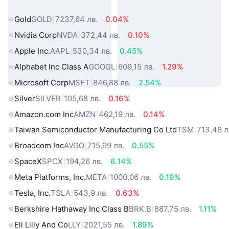
свят
Gold
GOLD
7237,64 лв.
0.04%
Nvidia Corp
NVDA
372,44 лв.
0.10%
Apple Inc.
AAPL
530,34 лв.
0.45%
Alphabet Inc Class A
GOOGL
609,15 лв.
1.29%
Microsoft Corp
MSFT
846,88 лв.
2.54%
Silver
SILVER
105,68 лв.
0.16%
Amazon.com Inc
AMZN
462,19 лв.
0.14%
Taiwan Semiconductor Manufacturing Co Ltd
TSM
713,48 л
Broadcom Inc
AVGO
715,99 лв.
0.55%
SpaceX
SPCX
194,26 лв.
6.14%
Meta Platforms, Inc.
META
1000,06 лв.
0.19%
Tesla, Inc.
TSLA
543,9 лв.
0.63%
Berkshire Hathaway Inc Class B
BRK.B
887,75 лв.
1.11%
Eli Lilly And Co
LLY
2021,55 лв.
1.89%