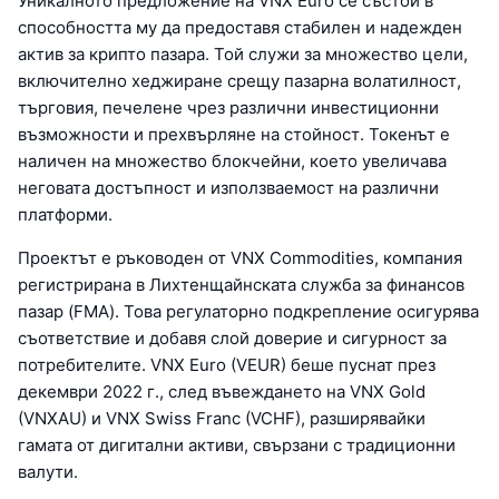
Уникалното предложение на VNX Euro се състои в
способността му да предоставя стабилен и надежден
актив за крипто пазара. Той служи за множество цели,
включително хеджиране срещу пазарна волатилност,
търговия, печелене чрез различни инвестиционни
възможности и прехвърляне на стойност. Токенът е
наличен на множество блокчейни, което увеличава
неговата достъпност и използваемост на различни
платформи.
Проектът е ръководен от VNX Commodities, компания
регистрирана в Лихтенщайнската служба за финансов
пазар (FMA). Това регулаторно подкрепление осигурява
съответствие и добавя слой доверие и сигурност за
потребителите. VNX Euro (VEUR) беше пуснат през
декември 2022 г., след въвеждането на VNX Gold
(VNXAU) и VNX Swiss Franc (VCHF), разширявайки
гамата от дигитални активи, свързани с традиционни
валути.