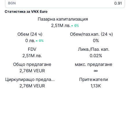
BGN
Набиращи популярност
Крипто ETF-и
Научете повече
CMC MCP
Статистика за VNX Euro
Ново
Пазарна капитализация
Борсово търгувани фондове на Биткойн
x402
Новини
2,51M лв.
0%
Крипто
Борсово търгувани фондове на Етериум
Обем (24 ч)
Обем/паз.кап. (24 ч)
Academy
0 лв.
0%
0%
Политика
FDV
Ликв./Паз. кап.
Технически анализ
Изследвания
2,51M лв.
0.02%
Спорт
Общо предлагане
макс. предлагане
RSI
Видеоклипове
2,76M VEUR
∞
Финанси
MACD
Циркулиращо предлагане
Притежатели
Терминологичен речник
2,76M VEUR
1,13K
Технологии
Уебсайт
Website
Whitepaper
Деривати
Кампании
Социални медии
NFT
Преглед
Airdrop събития
0x6ba7...89b5d3
Договори
Обща NFT статистика
Ликвидации
Диамантени награди
etherscan.io