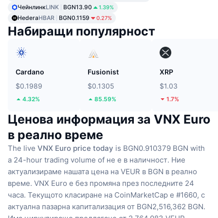
Чейнлинк
LINK
BGN13.90
1.39%
Hedera
HBAR
BGN0.1159
0.27%
Набиращи популярност
Cardano
Fusionist
XRP
$0.1989
$0.1305
$1.03
4.32%
85.59%
1.7%
Ценова информация за VNX Euro
в реално време
The live
VNX Euro price today
is BGN0.910379 BGN with
a 24-hour trading volume of не е в наличност.
Ние
актуализираме нашата цена на VEUR в BGN в реално
време.
VNX Euro е без промяна през последните 24
часа.
Текущото класиране на CoinMarketCap е #1660, с
актуална пазарна капитализация от BGN2,516,362 BGN.