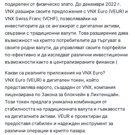
подкрепен от физическо злато. До декември 2022 г.
VNX разшири своите предложения с VNX Euro (VEUR) и
VNX Swiss Franc (VCHF), позволявайки на
инвеститорите да се ангажират с дигитални активи,
свързани с традиционни валути. Това разширение дава
възможност на крипто потребителите да търгуват в
своите родни валути, да управляват своите портфейли
по-ефективно и да изследват различни инвестиционни
възможности както в централизираните финанси (
Какви са реалните приложения на VNX Euro?
VNX Euro (VEUR) е дигитален токен, който
представлява еврото, създаден от VNX, компания
лицензирана по Закона за блокчейн в Лихтенщайн.
Този токен предлага уникална комбинация от
стабилността на традиционната валута и гъвкавостта
на дигиталните активи. VEUR е проектиран да
предоставя стабилен и надежден инструмент за
различни операции в крипто пазара.