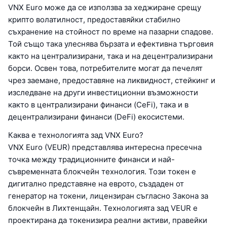
VNX Euro може да се използва за хеджиране срещу
крипто волатилност, предоставяйки стабилно
съхранение на стойност по време на пазарни спадове.
Той също така улеснява бързата и ефективна търговия
както на централизирани, така и на децентрализирани
борси. Освен това, потребителите могат да печелят
чрез заемане, предоставяне на ликвидност, стейкинг и
изследване на други инвестиционни възможности
както в централизирани финанси (CeFi), така и в
децентрализирани финанси (DeFi) екосистеми.
Каква е технологията зад VNX Euro?
VNX Euro (VEUR) представлява интересна пресечна
точка между традиционните финанси и най-
съвременната блокчейн технология. Този токен е
дигитално представяне на еврото, създаден от
генератор на токени, лицензиран съгласно Закона за
блокчейн в Лихтенщайн. Технологията зад VEUR е
проектирана да токенизира реални активи, правейки