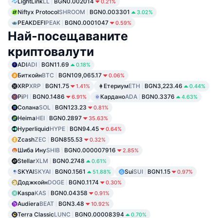
LightLink
LL
BGN0.002014
0.21%
Niftyx Protocol
SHROOM
BGN0.003301
3.02%
PEAKDEFI
PEAK
BGN0.0001047
0.59%
Най-посещаваните
криптовалути
ADI
ADI
BGN11.69
0.18%
Биткойн
BTC
BGN109,065.17
0.06%
XRP
XRP
BGN1.75
Етериум
ETH
BGN3,223.46
1.41%
0.44%
Pi
PI
BGN0.1486
Кардано
ADA
BGN0.3376
6.91%
4.63%
Солана
SOL
BGN123.23
0.81%
Heima
HEI
BGN0.2897
35.63%
Hyperliquid
HYPE
BGN94.45
0.64%
Zcash
ZEC
BGN855.53
0.32%
Шиба Ину
SHIB
BGN0.000007916
2.85%
Stellar
XLM
BGN0.2748
0.61%
SKYAI
SKYAI
BGN0.1561
Sui
SUI
BGN1.15
51.88%
0.97%
Доджкойн
DOGE
BGN0.1174
0.30%
Kaspa
KAS
BGN0.04358
0.91%
Audiera
BEAT
BGN3.48
10.92%
Terra Classic
LUNC
BGN0.00008394
0.70%