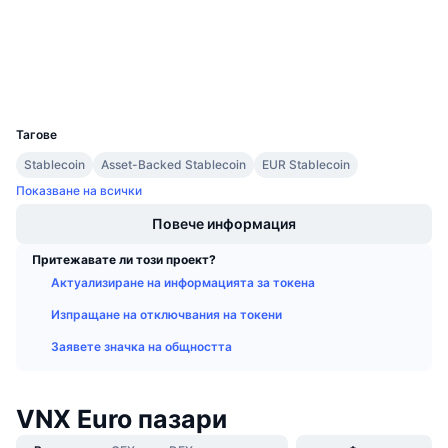
Експлоръри
Предстоящи продажби
Проценти на финансиране
Научете и спечелете
Портфейли
Календари
UCID
24228
Тагове
ICO календар
Stablecoin
Asset-Backed Stablecoin
EUR Stablecoin
Календар на събитията
Показване на всички
Повече информация
Притежавате ли този проект?
Актуализиране на информацията за токена
Изпращане на отключвания на токени
Заявете значка на общността
VNX Euro пазари