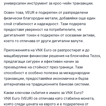
универсален инструмент за крос-чейн транзакции.
Освен това, VEUR е подкрепен от разпределени
физически благородни метали, добавяйки още един
слой стабилност и надеждност. Тази подкрепа
предоставя увереност на потребителите, че
дигиталният токен е подкрепен от осезаеми активи,
което го отличава от други дигитални валути.
Приложенията на VNX Euro се разпростират и до
мащабируеми финансови решения на блокчейна Tezos,
предлагащи сигурен и ефективен начин за
прехвърляне на стойност през граници. Тази
способност е особено полезна за международни
транзакции, предоставяйки икономична и бърза
алтернатива на традиционните банкови системи.
Какви ключови събития е имало за VNX Euro?
VNX Euro (VEUR) се отличава като стабилна монета,
която следи цената на еврото и е подкрепена от