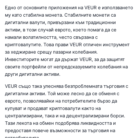
Едно от основните приложения на VEUR е използването
му като стабилна монета. Стабилните монети са
дигитални валути, привързани към традиционни
активи, в този случай еврото, което помага да се
намали волатилността, често свързана с
криптовалутите. Това прави VEUR отличен инструмент
за хеджиране срещу пазарни колебания.
Инвеститорите могат да държат VEUR, за да защитят
своите портфейли от непредсказуемите колебания на
други дигитални активи.
VEUR също така улеснява безпроблемната търговия с
дигитални активи. Той може лесно да се обменя с
еврото, позволявайки на потребителите бързо да
купуват и продават криптовалути както на
централизирани, така и на децентрализирани борси.
Тази лекота на обмен подобрява ликвидността и
предоставя повече възможности за търговия на
потребителите.