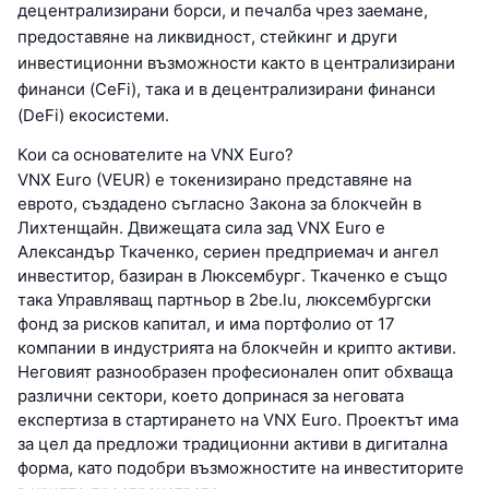
децентрализирани борси, и печалба чрез заемане,
предоставяне на ликвидност, стейкинг и други
инвестиционни възможности както в централизирани
финанси (CeFi), така и в децентрализирани финанси
(DeFi) екосистеми.
Кои са основателите на VNX Euro?
VNX Euro (VEUR) е токенизирано представяне на
еврото, създадено съгласно Закона за блокчейн в
Лихтенщайн. Движещата сила зад VNX Euro е
Александър Ткаченко, сериен предприемач и ангел
инвеститор, базиран в Люксембург. Ткаченко е също
така Управляващ партньор в 2be.lu, люксембургски
фонд за рисков капитал, и има портфолио от 17
компании в индустрията на блокчейн и крипто активи.
Неговият разнообразен професионален опит обхваща
различни сектори, което допринася за неговата
експертиза в стартирането на VNX Euro. Проектът има
за цел да предложи традиционни активи в дигитална
форма, като подобри възможностите на инвеститорите