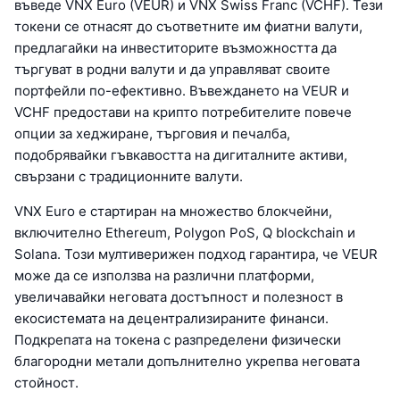
въведе VNX Euro (VEUR) и VNX Swiss Franc (VCHF). Тези
токени се отнасят до съответните им фиатни валути,
предлагайки на инвеститорите възможността да
търгуват в родни валути и да управляват своите
портфейли по-ефективно. Въвеждането на VEUR и
VCHF предостави на крипто потребителите повече
опции за хеджиране, търговия и печалба,
подобрявайки гъвкавостта на дигиталните активи,
свързани с традиционните валути.
VNX Euro е стартиран на множество блокчейни,
включително Ethereum, Polygon PoS, Q blockchain и
Solana. Този мултиверижен подход гарантира, че VEUR
може да се използва на различни платформи,
увеличавайки неговата достъпност и полезност в
екосистемата на децентрализираните финанси.
Подкрепата на токена с разпределени физически
благородни метали допълнително укрепва неговата
стойност.