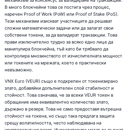
механизъм за консенсус за валидиране на транзакции.
В много блокчейни това се постига чрез процес,
наречен Proof of Work (PoW) или Proof of Stake (PoS).
Тези механизми изискват участниците да решават
сложни математически задачи или да залагат свои
собствени токени, за да валидират транзакции. Това
прави изключително трудно за всяко едно лице да
манипулира блокчейна, тъй като би трябвало да
контролира мнозинството от изчислителната мощност
или токените на мрежата, което е практически
невъзможно.
VNX Euro (VEUR) също е подкрепен от токенизирано
злато, добавяйки допълнителен слой стабилност и
стойност. Това означава, че за всеки VEUR токен в
обращение има еквивалентно количество злато,
държано в резерв. Това не само предоставя вътрешна
стойност на токена, но също така предлага защита
срещу волатилността, често наблюдавана на
криптовалутния пазар. Инвеститорите могат да държат