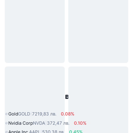
Популярни активи от реалния
свят
Gold
GOLD
7219,83 лв.
0.08%
Nvidia Corp
NVDA
372,47 лв.
0.10%
Apple Inc.
AAPL
530,38 лв.
0.45%