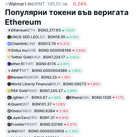
Walmart Inc
WMT
190,01 лв.
0.24%
Популярни токени във веригата
Ethereum
Ethereum
ETH
BGN3,217.93
1.62%
UNUS SED LEO
LEO
BGN16.55
0.15%
Chainlink
LINK
BGN13.76
0.31%
Shiba Inu
SHIB
BGN0.000008166
2.93%
Tether Gold
XAUt
BGN7,224.17
3.82%
ether.fi
ETHFI
BGN0.6174
0.91%
AINFT
NFT
BGN0.0000004586
1.00%
Render
RENDER
BGN2.23
1.78%
World Liberty Financial
WLFI
BGN0.09073
1.65%
PAX Gold
PAXG
BGN7,245.37
3.89%
Lighter
LIT
BGN3.67
Ethena
ENA
BGN0.1529
1.68%
1.17%
Quant
QNT
BGN101.37
1.09%
Ondo
ONDO
BGN0.6284
2.18%
LayerZero
ZRO
BGN1.31
0.61%
Frontier
FRONT
BGN0.02199
0.57%
Wat
WAT
BGN0.0000003909
2.30%