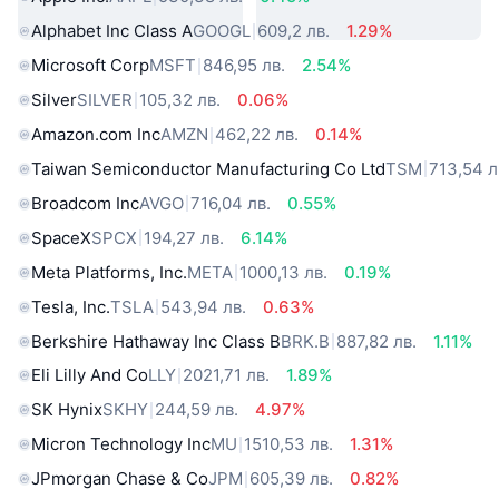
Alphabet Inc Class A
GOOGL
609,2 лв.
1.29%
Microsoft Corp
MSFT
846,95 лв.
2.54%
Silver
SILVER
105,32 лв.
0.06%
Amazon.com Inc
AMZN
462,22 лв.
0.14%
Taiwan Semiconductor Manufacturing Co Ltd
TSM
713,54 л
Broadcom Inc
AVGO
716,04 лв.
0.55%
SpaceX
SPCX
194,27 лв.
6.14%
Meta Platforms, Inc.
META
1000,13 лв.
0.19%
Tesla, Inc.
TSLA
543,94 лв.
0.63%
Berkshire Hathaway Inc Class B
BRK.B
887,82 лв.
1.11%
Eli Lilly And Co
LLY
2021,71 лв.
1.89%
SK Hynix
SKHY
244,59 лв.
4.97%
Micron Technology Inc
MU
1510,53 лв.
1.31%
JPmorgan Chase & Co
JPM
605,39 лв.
0.82%