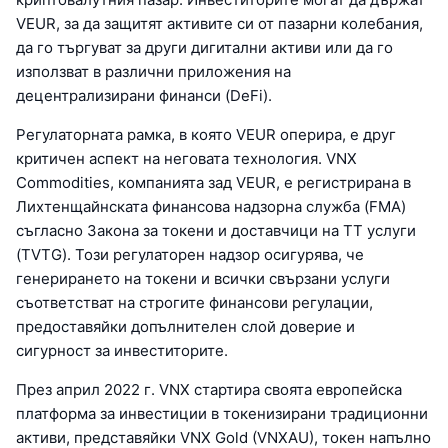
VEUR, за да защитят активите си от пазарни колебания,
да го търгуват за други дигитални активи или да го
използват в различни приложения на
децентрализирани финанси (DeFi).
Регулаторната рамка, в която VEUR оперира, е друг
критичен аспект на неговата технология. VNX
Commodities, компанията зад VEUR, е регистрирана в
Лихтенщайнската финансова надзорна служба (FMA)
съгласно Закона за токени и доставчици на TT услуги
(TVTG). Този регулаторен надзор осигурява, че
генерирането на токени и всички свързани услуги
съответстват на строгите финансови регулации,
предоставяйки допълнителен слой доверие и
сигурност за инвеститорите.
През април 2022 г. VNX стартира своята европейска
платформа за инвестиции в токенизирани традиционни
активи, представяйки VNX Gold (VNXAU), токен напълно