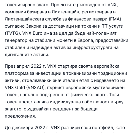
токенизирано злато. Проектът е ръководен от VNX,
компания базирана в Лихтенщайн, регистрирана в
Лихтенщайнската служба за финансови пазари (FMA)
съгласно Закона за доставчици на токени и TT услуги
(TVTG). VNX Euro има за цел да бъде най-големият
генератор на стабилни монети в Европа, предоставяйки
стабилен и надежден актив за инфраструктурата на
дигиталните активи.
През април 2022 г. VNX стартира своята европейска
платформа за инвестиции в токенизирани традиционни
активи, отбелязвайки значителен етап с издаването на
VNX Gold (VNXAU), първият европейски мултиверижен
токен, напълно подкрепен от физическо злато. Този
токен представлява индивидуална собственост върху
златото, създавайки прецедент за бъдещи
предложения.
До декември 2022 г. VNX разшири своя портфейл, като