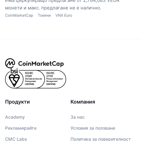
Има циркулиращо предлагане от 2,764,083 VEUR
монети
и макс. предлагане не е налично.
CoinMarketCap
Токени
VNX Euro
Продукти
Компания
Academy
За нас
Рекламирайте
Условия за ползване
CMC Labs
Политика за поверителност