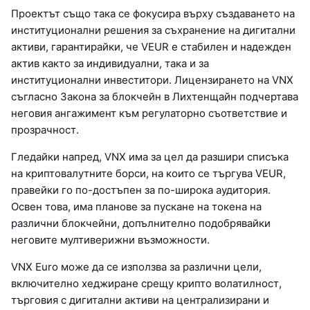
Проектът също така се фокусира върху създаването на
институционални решения за съхранение на дигитални
активи, гарантирайки, че VEUR е стабилен и надежден
актив както за индивидуални, така и за
институционални инвеститори. Лицензирането на VNX
съгласно Закона за блокчейн в Лихтенщайн подчертава
неговия ангажимент към регулаторно съответствие и
прозрачност.
Гледайки напред, VNX има за цел да разшири списъка
на криптовалутните борси, на които се търгува VEUR,
правейки го по-достъпен за по-широка аудитория.
Освен това, има планове за пускане на токена на
различни блокчейни, допълнително подобрявайки
неговите мултиверижни възможности.
VNX Euro може да се използва за различни цели,
включително хеджиране срещу крипто волатилност,
търговия с дигитални активи на централизирани и