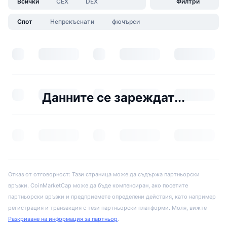
Всички
CEX
DEX
Филтри
Спот
Непрекъснати
фючърси
Данните се зареждат...
Отказ от отговорност: Тази страница може да съдържа партньорски
връзки. CoinMarketCap може да бъде компенсиран, ако посетите
партньорски връзки и предприемете определени действия, като например
регистрация и транзакция с тези партньорски платформи. Моля, вижте
Разкриване на информация за партньор
.