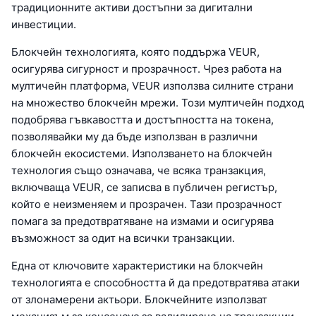
традиционните активи достъпни за дигитални
инвестиции.
Блокчейн технологията, която поддържа VEUR,
осигурява сигурност и прозрачност. Чрез работа на
мултичейн платформа, VEUR използва силните страни
на множество блокчейн мрежи. Този мултичейн подход
подобрява гъвкавостта и достъпността на токена,
позволявайки му да бъде използван в различни
блокчейн екосистеми. Използването на блокчейн
технология също означава, че всяка транзакция,
включваща VEUR, се записва в публичен регистър,
който е неизменяем и прозрачен. Тази прозрачност
помага за предотвратяване на измами и осигурява
възможност за одит на всички транзакции.
Една от ключовите характеристики на блокчейн
технологията е способността й да предотвратява атаки
от злонамерени актьори. Блокчейните използват