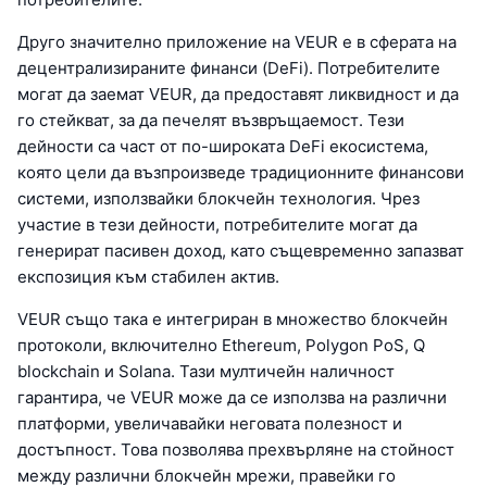
Друго значително приложение на VEUR е в сферата на
децентрализираните финанси (DeFi). Потребителите
могат да заемат VEUR, да предоставят ликвидност и да
го стейкват, за да печелят възвръщаемост. Тези
дейности са част от по-широката DeFi екосистема,
която цели да възпроизведе традиционните финансови
системи, използвайки блокчейн технология. Чрез
участие в тези дейности, потребителите могат да
генерират пасивен доход, като същевременно запазват
експозиция към стабилен актив.
VEUR също така е интегриран в множество блокчейн
протоколи, включително Ethereum, Polygon PoS, Q
blockchain и Solana. Тази мултичейн наличност
гарантира, че VEUR може да се използва на различни
платформи, увеличавайки неговата полезност и
достъпност. Това позволява прехвърляне на стойност
между различни блокчейн мрежи, правейки го