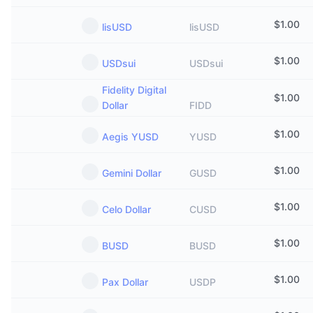
$
1.00
lisUSD
lisUSD
$
1.00
USDsui
USDsui
Fidelity Digital
$
1.00
Dollar
FIDD
$
1.00
Aegis YUSD
YUSD
$
1.00
Gemini Dollar
GUSD
$
1.00
Celo Dollar
CUSD
$
1.00
BUSD
BUSD
$
1.00
Pax Dollar
USDP