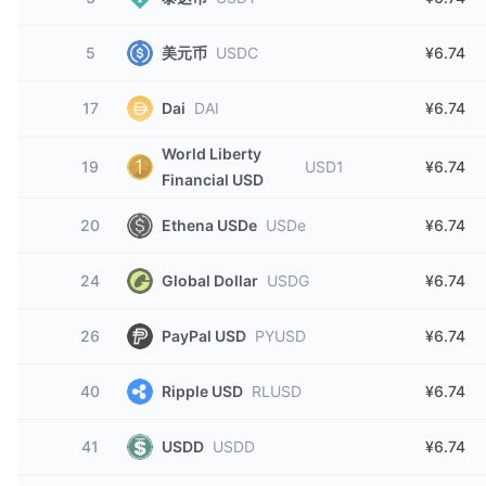
5
美元币
USDC
¥6.74
17
Dai
DAI
¥6.74
World Liberty
19
USD1
¥6.74
Financial USD
20
Ethena USDe
USDe
¥6.74
24
Global Dollar
USDG
¥6.74
26
PayPal USD
PYUSD
¥6.74
40
Ripple USD
RLUSD
¥6.74
41
USDD
USDD
¥6.74