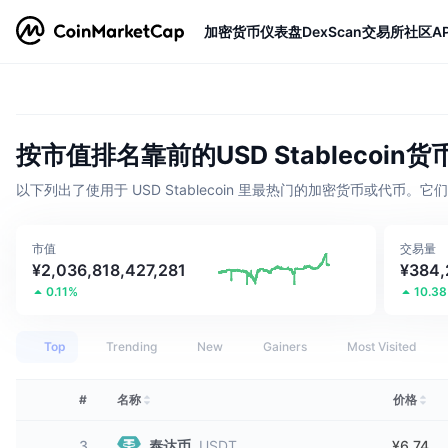
加密货币
仪表盘
DexScan
交易所
社区
AP
按市值排名靠前的USD Stablecoin货
以下列出了使用于 USD Stablecoin 里最热门的加密货币或
市值
交易量
¥2,036,818,427,281
¥384,
0.11%
10.3
Top
Trending
New
Gainers
Most Visited
#
名称
价格
3
泰达币
USDT
¥6.74