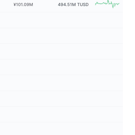
¥101.09M
494.51M
TUSD