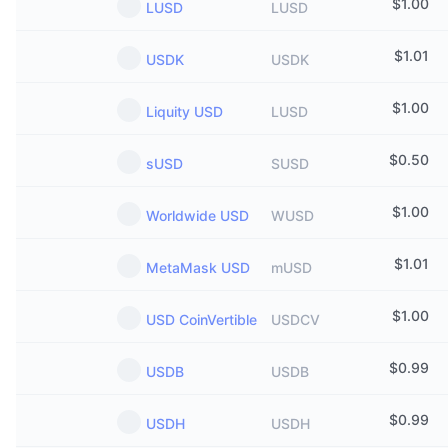
$
1.00
LUSD
LUSD
$
1.01
USDK
USDK
$
1.00
Liquity USD
LUSD
$
0.50
sUSD
SUSD
$
1.00
Worldwide USD
WUSD
$
1.01
MetaMask USD
mUSD
$
1.00
USD CoinVertible
USDCV
$
0.99
USDB
USDB
$
0.99
USDH
USDH