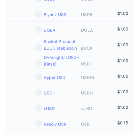
$
1.00
Blynex USD
USDB
$
1.00
DOLA
DOLA
Bucket Protocol
$
1.00
BUCK Stablecoin
BUCK
Overnight.fi USD+
$
1.00
(Base)
USD+
$
1.00
Hyper USD
USDHL
$
1.00
USDH
USDH
$
1.00
xUSD
xUSD
$
0.15
Resolv USR
USR