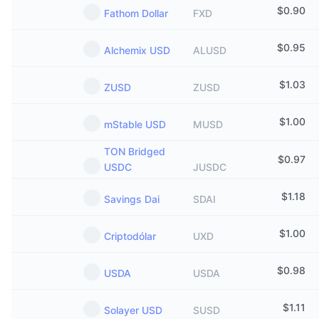
$
0.90
Fathom Dollar
FXD
$
0.95
Alchemix USD
ALUSD
$
1.03
ZUSD
ZUSD
$
1.00
mStable USD
MUSD
TON Bridged
$
0.97
USDC
JUSDC
$
1.18
Savings Dai
SDAI
$
1.00
Criptodólar
UXD
$
0.98
USDA
USDA
$
1.11
Solayer USD
SUSD