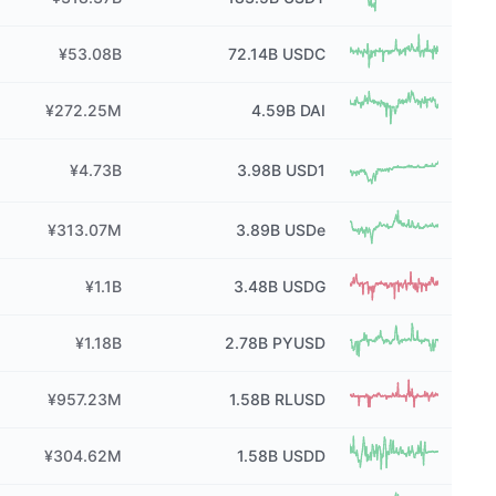
¥53.08B
72.14B
USDC
¥272.25M
4.59B
DAI
¥4.73B
3.98B
USD1
¥313.07M
3.89B
USDe
¥1.1B
3.48B
USDG
¥1.18B
2.78B
PYUSD
¥957.23M
1.58B
RLUSD
¥304.62M
1.58B
USDD