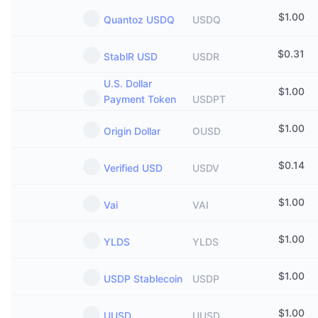
$
1.00
Quantoz USDQ
USDQ
$
0.31
StablR USD
USDR
U.S. Dollar
$
1.00
Payment Token
USDPT
$
1.00
Origin Dollar
OUSD
$
0.14
Verified USD
USDV
$
1.00
Vai
VAI
$
1.00
YLDS
YLDS
$
1.00
USDP Stablecoin
USDP
$
1.00
UUSD
UUSD