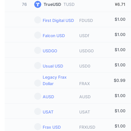
76
TrueUSD
TUSD
¥6.71
$
1.00
First Digital USD
FDUSD
$
1.00
Falcon USD
USDf
$
1.00
USDGO
USDGO
$
1.00
Usual USD
USD0
Legacy Frax
$
0.99
Dollar
FRAX
$
1.00
AUSD
AUSD
$
1.00
USAT
USAT
$
1.00
Frax USD
FRXUSD