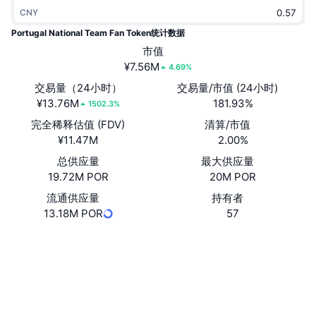
热门
加密货币 ETF
CNY
学习
CMC 模型上下文协议
Portugal National Team Fan Token统计数据
新版
比特币 ETF
市值
x402
新闻
¥7.56M
4.69%
加密
以太币 ETF
交易量（24小时）
交易量/市值 (24小时)
币安学院
¥13.76M
181.93%
1502.3%
政治
技术分析
完全稀释估值 (FDV)
清算/市值
研究报告
¥11.47M
2.00%
体育运动
RSI
视频
总供应量
最大供应量
19.72M POR
20M POR
金融
MACD
词汇表
流通供应量
持有者
13.18M POR
57
技术
衍生品
活动
网站
Website
Whitepaper
社交媒体
NFT
总览
空投
AiYi7H...5VpwNz
合约
NFT 总体统计数据
清算
钻石奖励
3.8
评级 (CertiK)