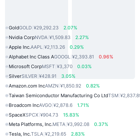
热门真实世界资产
Gold
GOLD
¥29,292.23
2.07%
Nvidia Corp
NVDA
¥1,509.83
2.27%
Apple Inc.
AAPL
¥2,113.26
0.29%
Alphabet Inc Class A
GOOGL
¥2,393.81
0.96%
Microsoft Corp
MSFT
¥3,370
0.03%
Silver
SILVER
¥428.91
3.05%
Amazon.com Inc
AMZN
¥1,850.92
0.82%
Taiwan Semiconductor Manufacturing Co Ltd
TSM
¥2,837.8
Broadcom Inc
AVGO
¥2,878.6
1.71%
SpaceX
SPCX
¥904.73
15.83%
Meta Platforms, Inc.
META
¥3,992.08
0.37%
Tesla, Inc.
TSLA
¥2,219.65
2.83%