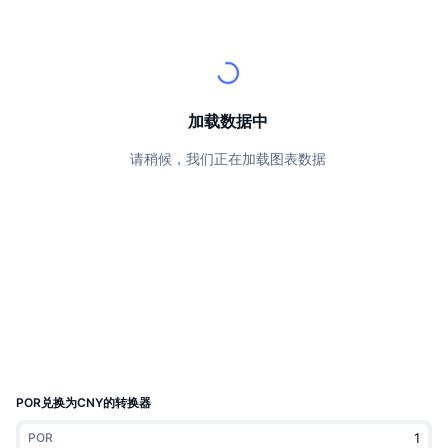
顶级交易者
文章
交易所流入/流出
DEX API
转换器
排行榜
现货
情绪
企业
简讯
指标
热门
衍生品
定价
CMC Launch
即将推出
恐惧和贪婪指数
加载数据中
资源
CMC Labs
请稍候，我们正在加载图表数据
最近添加
山寨币季节指数
CMC Max
领涨和领跌
市场周期指标
文档
头条新闻
访问最多
比特币市值占比
常见问题解答
Telegram 机器人
社区情绪
CoinMarketCap 20 指数
AI 集成
广告
区块链排名
CoinMarketCap 100 指数
CMC代理中心
POR兑换为CNY的转换器
预测市场
ETF资金流向
网站微件
技能市场
POR