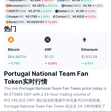
Hashflow
HFT
¥0.084
Sui
SUI
¥4.56
58.15%
0.02%
Biconomy
BICO
¥0.3873
Ondo
ONDO
¥2.36
69.51%
1.05%
狗狗币
DOGE
¥0.4715
Stellar
XLM
¥1.09
0.97%
0.05%
Kaspa
KAS
¥0.1788
Canton
CC
¥0.6052
3.09%
0.57%
Bonk
BONK
¥0.0000167
13.26%
热门
Bitcoin
XRP
Ethereum
$64,887.14
$1.03
$1,912.08
0.79%
0.04%
0.51%
Portugal National Team Fan
Token实时行情
The live
Portugal National Team Fan Token price today
is
¥0.573965 CNY with a 24-hour trading volume of
¥13,765,502 CNY.
我们会实时更新POR兑换为CNY的价格。
Portugal National Team Fan Token 在过去 24 小时内增长了