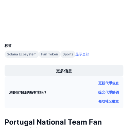
即将进行的销售活动
scan.chiliz.com
资金费率
浏览器
学习赚币
钱包
日历
UCID
11531
ICO日历
标签
活动日历
Solana Ecosystem
Fan Token
Sports
显示全部
Boost
更多信息
更新代币信息
提交代币解锁
您是该项目的所有者吗？
领取社区徽章
Portugal National Team Fan