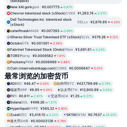
(Backpack)
New XAI gork
gork
¥0.007775
0.87%
Chevron tokenized stock (xStock)
CVXX
¥1,293.74
2.07%
Dell Technologies Inc. tokenized stock
DELLx
¥2,976.85
4.33%
(xStock)
catwifmask
MASK
¥0.007293
0.89%
iShares Silver Trust Tokenised ETF (xStock)
SLVx
¥379.26
0.12%
Octokn
OTK
¥0.001391
2.96%
Fabrinet Tokenized Stock (Ondo)
FNon
¥3,691.61
4.24%
TORSY
torsy
¥0.0009562
1.91%
Pockemy
PKM
¥0.0006966
0.88%
Coin (reservebankapp.com)
COINS
¥0.0006647
0.01%
最常浏览的加密货币
ADI
ADI
¥46.47
比特币
BTC
¥437,799.99
0.04%
0.79%
瑞波币
XRP
¥6.95
以太币
ETH
¥12,900.99
0.05%
0.50%
Pi
PI
¥0.611
艾达币
ADA
¥1.35
2.97%
0.27%
Solana
SOL
¥498.26
1.57%
Hyperliquid
HYPE
¥365.32
2.80%
Zcash
ZEC
¥3,416.15
SKYAI
SKYAI
¥0.7637
0.22%
25.01%
柴犬币
SHIB
¥0.00003128
0.79%