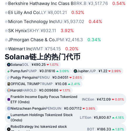
Berkshire Hathaway Inc Class B
BRK.B
¥3,517.76
0.54%
Eli Lilly And Co
LLY
¥8,001.21
0.52%
Micron Technology Inc
MU
¥5,937.02
0.44%
SK Hynix
SKHY
¥932.11
3.92%
JPmorgan Chase & Co
JPM
¥2,416.3
0.34%
Walmart Inc
WMT
¥754.15
0.20%
Solana链上的热门代币
Solana
SOL
¥490.25
1.07%
Pump.fun
PUMP
¥0.01616
Jupiter
JUP
¥1.22
3.09%
2.99%
Pudgy Penguins
PENGU
¥0.04051
2.65%
OFFICIAL TRUMP
TRUMP
¥10.08
2.41%
Harold
HAROLD
¥0.009686
1.17%
Franklin Income Equity Focus Tokenized
INCEon
¥472.09
0.01%
ETF (Ondo)
Nietzschean Penguin
PENGUIN
¥0.007112
3.98%
Lumentum Holdings Tokenized Stock
LITEon
¥5,800.67
4.18%
(Ondo)
RoboStrategy Inc tokenized stock
BOT
¥186.33
1.87%