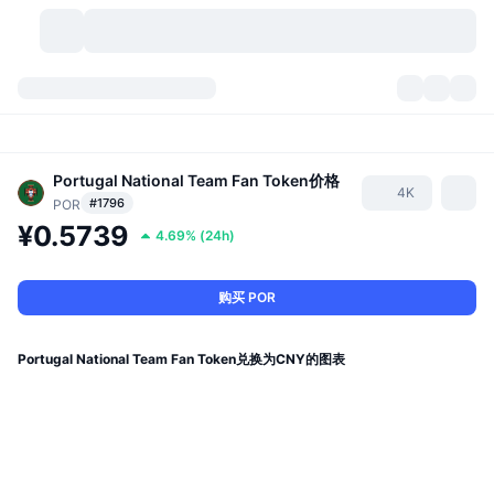
加密货币
仪表盘
加密货币
DexScan
Portugal National Team Fan Token
价格
市场
排名
4K
#1796
POR
¥0.5739
信号
交易所
分类
New
市场概况
4.69%
(
24h
)
热门
社区
历史记录
现货市场
中心化交易所
购买 POR
新
动态
API
代币解锁
加密货币数量
现货
Portugal National Team Fan Token兑换为CNY的图表
涨幅榜
话题
收益
产品
比特币金库
衍生品
API
模因 (Memes) 探索工具
直播活动
真实世界资产
币安币金库
产品
加密货币 API
去中心化交易所