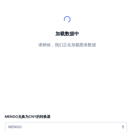
顶级交易者
文章
交易所流入/流出
DEX API
转换器
排行榜
现货
情绪
企业
简讯
指标
热门
衍生品
定价
CMC Launch
加载数据中
即将推出
恐惧和贪婪指数
请稍候，我们正在加载图表数据
资源
CMC Labs
最近添加
山寨币季节指数
CMC Max
领涨和领跌
市场周期指标
文档
头条新闻
访问最多
比特币市值占比
常见问题解答
Telegram 机器人
社区情绪
CoinMarketCap 20 指数
AI 集成
广告
区块链排名
CoinMarketCap 100 指数
CMC代理中心
MENGO兑换为CNY的转换器
预测市场
ETF资金流向
网站微件
MENGO
技能市场