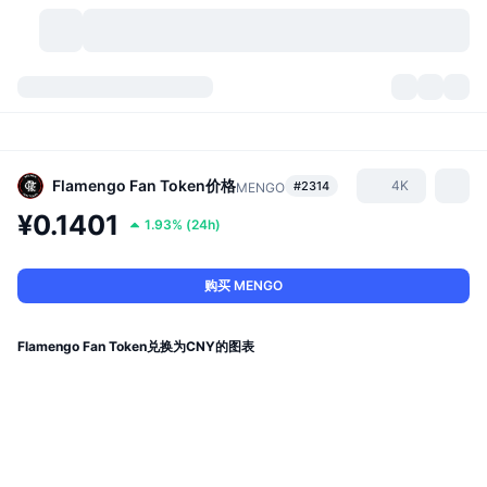
加密货币
仪表盘
加密货币
DexScan
市场
排名
Flamengo Fan Token
价格
4K
#2314
MENGO
¥0.1401
1.93%
(
24h
)
信号
交易所
分类
New
市场概况
热门
社区
历史记录
现货市场
中心化交易所
购买 MENGO
新
动态
API
代币解锁
加密货币数量
现货
Flamengo Fan Token兑换为CNY的图表
涨幅榜
话题
收益
产品
比特币金库
衍生品
API
模因 (Memes) 探索工具
直播活动
真实世界资产
币安币金库
产品
加密货币 API
去中心化交易所