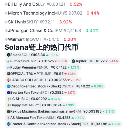
Eli Lilly And Co
LLY
¥8,001.21
0.52%
Micron Technology Inc
MU
¥5,937.02
0.44%
SK Hynix
SKHY
¥932.11
3.92%
JPmorgan Chase & Co
JPM
¥2,416.3
0.34%
Walmart Inc
WMT
¥754.15
0.20%
Solana链上的热门代币
Solana
SOL
¥498.36
1.65%
Pump.fun
PUMP
¥0.01525
Jupiter
JUP
¥1.22
5.66%
0.44%
Pudgy Penguins
PENGU
¥0.04122
1.73%
OFFICIAL TRUMP
TRUMP
¥9.95
1.31%
LABUBU SOL
LABUBU
¥0.002855
2.07%
Cisco tokenized stock (xStock)
CSCOX
¥840.22
0.39%
Everton Fan Token
EFC
¥0.3582
1.17%
LC SHIB
LC
¥0.00292
9.37%
Happy Cat
HAPPY
¥0.0008174
1.39%
Kekius Maximus (kekiusmaximus.army)
KM
¥0.003185
2.51%
AS Monaco Fan Token
ASM
¥0.4253
0.39%
Procter & Gamble tokenized stock (xStock)
PGX
¥1,031.86
1.66%