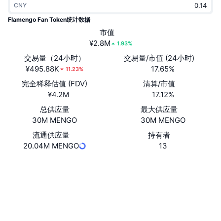
CNY
热门
加密货币 ETF
学习
CMC 模型上下文协议
Flamengo Fan Token统计数据
新版
市值
比特币 ETF
x402
新闻
¥2.8M
1.93%
加密
以太币 ETF
交易量（24小时）
交易量/市值 (24小时)
币安学院
¥495.88K
17.65%
11.23%
政治
完全稀释估值 (FDV)
清算/市值
技术分析
研究报告
¥4.2M
17.12%
体育运动
总供应量
最大供应量
RSI
视频
30M MENGO
30M MENGO
金融
MACD
流通供应量
持有者
词汇表
20.04M MENGO
13
技术
Website
Whitepaper
衍生品
活动
网站
NFT
总览
空投
社交媒体
Hf5ter...gAxeF3
NFT 总体统计数据
合约
清算
钻石奖励