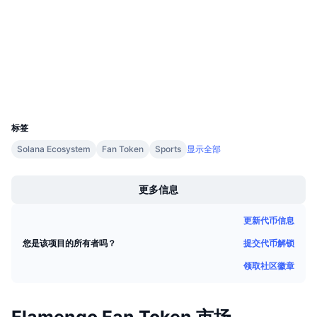
3.8
评级 (CertiK)
即将进行的销售活动
资金费率
学习赚币
scan.chiliz.com
浏览器
日历
钱包
UCID
ICO日历
13319
标签
活动日历
Solana Ecosystem
Fan Token
Sports
显示全部
Boost
更多信息
更新代币信息
提交代币解锁
您是该项目的所有者吗？
领取社区徽章
Flamengo Fan Token 市场