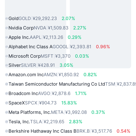
热门真实世界资产
Gold
GOLD
¥29,292.23
2.07%
Nvidia Corp
NVDA
¥1,509.83
2.27%
Apple Inc.
AAPL
¥2,113.26
0.29%
Alphabet Inc Class A
GOOGL
¥2,393.81
0.96%
Microsoft Corp
MSFT
¥3,370
0.03%
Silver
SILVER
¥428.91
3.05%
Amazon.com Inc
AMZN
¥1,850.92
0.82%
Taiwan Semiconductor Manufacturing Co Ltd
TSM
¥2,837.8
Broadcom Inc
AVGO
¥2,878.6
1.71%
SpaceX
SPCX
¥904.73
15.83%
Meta Platforms, Inc.
META
¥3,992.08
0.37%
Tesla, Inc.
TSLA
¥2,219.65
2.83%
Berkshire Hathaway Inc Class B
BRK.B
¥3,517.76
0.54%