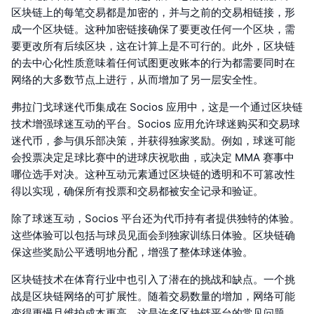
区块链上的每笔交易都是加密的，并与之前的交易相链接，形
成一个区块链。这种加密链接确保了要更改任何一个区块，需
要更改所有后续区块，这在计算上是不可行的。此外，区块链
的去中心化性质意味着任何试图更改账本的行为都需要同时在
网络的大多数节点上进行，从而增加了另一层安全性。
弗拉门戈球迷代币集成在 Socios 应用中，这是一个通过区块链
技术增强球迷互动的平台。Socios 应用允许球迷购买和交易球
迷代币，参与俱乐部决策，并获得独家奖励。例如，球迷可能
会投票决定足球比赛中的进球庆祝歌曲，或决定 MMA 赛事中
哪位选手对决。这种互动元素通过区块链的透明和不可篡改性
得以实现，确保所有投票和交易都被安全记录和验证。
除了球迷互动，Socios 平台还为代币持有者提供独特的体验。
这些体验可以包括与球员见面会到独家训练日体验。区块链确
保这些奖励公平透明地分配，增强了整体球迷体验。
区块链技术在体育行业中也引入了潜在的挑战和缺点。一个挑
战是区块链网络的可扩展性。随着交易数量的增加，网络可能
变得更慢且维护成本更高。这是许多区块链平台的常见问题，