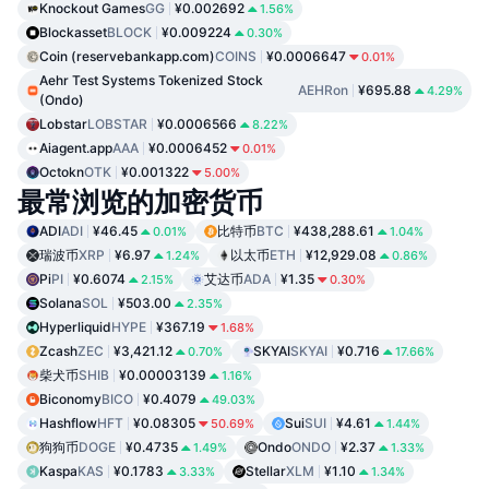
Knockout Games
GG
¥0.002692
1.56%
Blockasset
BLOCK
¥0.009224
0.30%
Coin (reservebankapp.com)
COINS
¥0.0006647
0.01%
Aehr Test Systems Tokenized Stock
AEHRon
¥695.88
4.29%
(Ondo)
Lobstar
LOBSTAR
¥0.0006566
8.22%
Aiagent.app
AAA
¥0.0006452
0.01%
Octokn
OTK
¥0.001322
5.00%
最常浏览的加密货币
ADI
ADI
¥46.45
比特币
BTC
¥438,288.61
0.01%
1.04%
瑞波币
XRP
¥6.97
以太币
ETH
¥12,929.08
1.24%
0.86%
Pi
PI
¥0.6074
艾达币
ADA
¥1.35
2.15%
0.30%
Solana
SOL
¥503.00
2.35%
Hyperliquid
HYPE
¥367.19
1.68%
Zcash
ZEC
¥3,421.12
SKYAI
SKYAI
¥0.716
0.70%
17.66%
柴犬币
SHIB
¥0.00003139
1.16%
Biconomy
BICO
¥0.4079
49.03%
Hashflow
HFT
¥0.08305
Sui
SUI
¥4.61
50.69%
1.44%
狗狗币
DOGE
¥0.4735
Ondo
ONDO
¥2.37
1.49%
1.33%
Kaspa
KAS
¥0.1783
Stellar
XLM
¥1.10
3.33%
1.34%