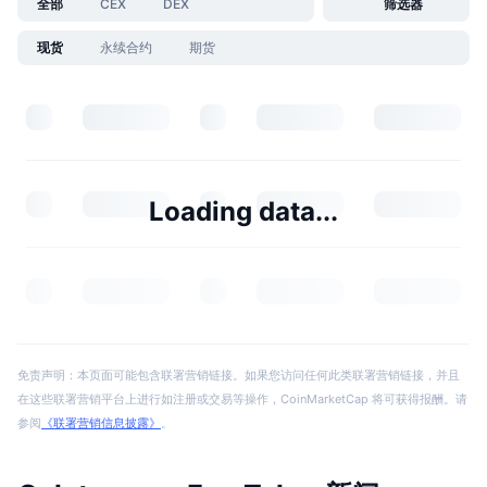
全部
CEX
DEX
筛选器
现货
永续合约
期货
Loading data...
免责声明：本页面可能包含联署营销链接。如果您访问任何此类联署营销链接，并且
在这些联署营销平台上进行如注册或交易等操作，CoinMarketCap 将可获得报酬。请
参阅
《联署营销信息披露》
。