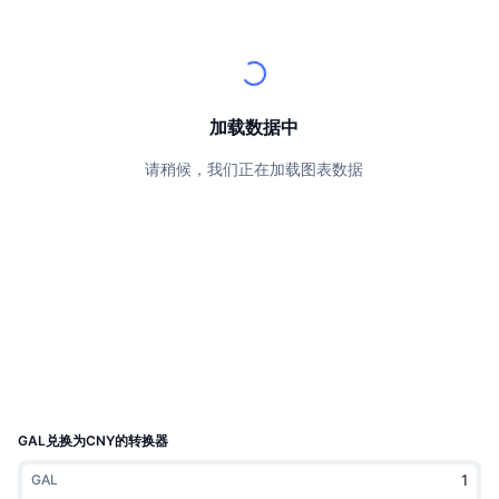
顶级交易者
文章
交易所流入/流出
DEX API
转换器
排行榜
现货
情绪
企业
简讯
指标
热门
衍生品
定价
CMC Launch
加载数据中
即将推出
恐惧和贪婪指数
请稍候，我们正在加载图表数据
资源
CMC Labs
最近添加
山寨币季节指数
CMC Max
领涨和领跌
市场周期指标
文档
头条新闻
访问最多
比特币市值占比
常见问题解答
Telegram 机器人
社区情绪
CoinMarketCap 20 指数
AI 集成
广告
区块链排名
CoinMarketCap 100 指数
CMC代理中心
GAL兑换为CNY的转换器
预测市场
ETF资金流向
网站微件
GAL
技能市场