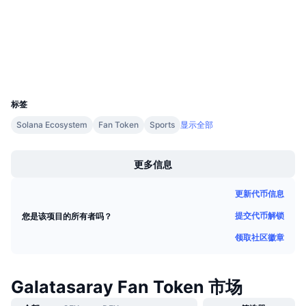
scan.chiliz.com
即将进行的销售活动
浏览器
资金费率
学习赚币
钱包
日历
UCID
5228
ICO日历
标签
Solana Ecosystem
Fan Token
Sports
显示全部
活动日历
Boost
更多信息
更新代币信息
提交代币解锁
您是该项目的所有者吗？
领取社区徽章
Galatasaray Fan Token 市场