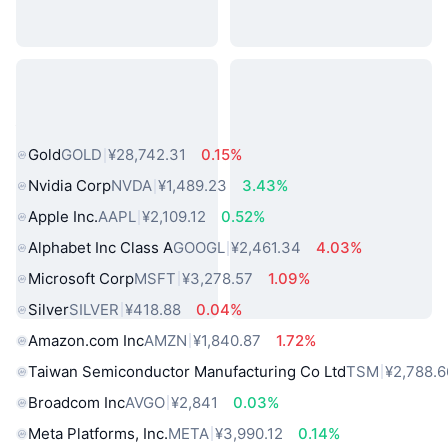
热门真实世界资产
Gold
GOLD
¥28,742.31
0.15%
Nvidia Corp
NVDA
¥1,489.23
3.43%
Apple Inc.
AAPL
¥2,109.12
0.52%
Alphabet Inc Class A
GOOGL
¥2,461.34
4.03%
Microsoft Corp
MSFT
¥3,278.57
1.09%
Silver
SILVER
¥418.88
0.04%
Amazon.com Inc
AMZN
¥1,840.87
1.72%
Taiwan Semiconductor Manufacturing Co Ltd
TSM
¥2,788.6
Broadcom Inc
AVGO
¥2,841
0.03%
Meta Platforms, Inc.
META
¥3,990.12
0.14%