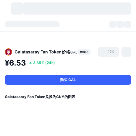
加密货币
仪表盘
加密货币
DexScan
市场
排名
Galatasaray Fan Token
价格
12K
#983
GAL
¥6.53
3.35%
(
24h
)
信号
交易所
分类
New
市场概况
热门
社区
历史记录
现货市场
中心化交易所
购买 GAL
新
动态
API
代币解锁
加密货币数量
现货
Galatasaray Fan Token兑换为CNY的图表
涨幅榜
话题
收益
产品
比特币金库
衍生品
API
模因 (Memes) 探索工具
直播活动
真实世界资产
币安币金库
产品
加密货币 API
去中心化交易所