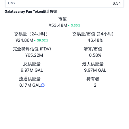
CNY
热门
加密货币 ETF
学习
CMC 模型上下文协议
Galatasaray Fan Token统计数据
新版
市值
比特币 ETF
x402
新闻
¥53.48M
3.35%
加密
以太币 ETF
交易量（24小时）
交易量/市值 (24小时)
币安学院
¥24.86M
46.48%
39.02%
政治
完全稀释估值 (FDV)
清算/市值
技术分析
研究报告
¥65.22M
0.58%
体育运动
总供应量
最大供应量
RSI
视频
9.97M GAL
9.97M GAL
金融
MACD
流通供应量
持有者
词汇表
8.17M GAL
2
技术
网站
Website
Whitepaper
衍生品
活动
社交媒体
NFT
总览
EDzhmk...zsYb8M
空投
合约
NFT 总体统计数据
3.9
清算
钻石奖励
评级 (CertiK)