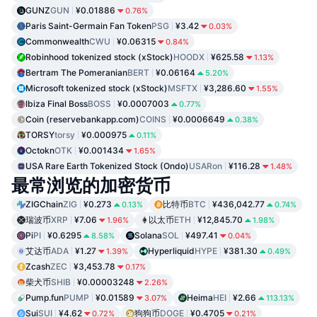
GUNZ
GUN
¥0.01886
0.76%
Paris Saint-Germain Fan Token
PSG
¥3.42
0.03%
Commonwealth
CWU
¥0.06315
0.84%
Robinhood tokenized stock (xStock)
HOODX
¥625.58
1.13%
Bertram The Pomeranian
BERT
¥0.06164
5.20%
Microsoft tokenized stock (xStock)
MSFTX
¥3,286.60
1.55%
Ibiza Final Boss
BOSS
¥0.0007003
0.77%
Coin (reservebankapp.com)
COINS
¥0.0006649
0.38%
TORSY
torsy
¥0.000975
0.11%
Octokn
OTK
¥0.001434
1.65%
USA Rare Earth Tokenized Stock (Ondo)
USARon
¥116.28
1.48%
最常浏览的加密货币
ZIGChain
ZIG
¥0.273
比特币
BTC
¥436,042.77
0.13%
0.74%
瑞波币
XRP
¥7.06
以太币
ETH
¥12,845.70
1.96%
1.98%
Pi
PI
¥0.6295
Solana
SOL
¥497.41
8.58%
0.04%
艾达币
ADA
¥1.27
Hyperliquid
HYPE
¥381.30
1.39%
0.49%
Zcash
ZEC
¥3,453.78
0.17%
柴犬币
SHIB
¥0.00003248
2.26%
Pump.fun
PUMP
¥0.01589
Heima
HEI
¥2.66
3.07%
113.13%
Sui
SUI
¥4.62
狗狗币
DOGE
¥0.4705
0.72%
0.21%