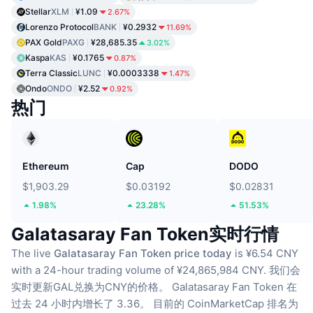
Stellar
XLM
¥1.09
2.67%
Lorenzo Protocol
BANK
¥0.2932
11.69%
PAX Gold
PAXG
¥28,685.35
3.02%
Kaspa
KAS
¥0.1765
0.87%
Terra Classic
LUNC
¥0.0003338
1.47%
Ondo
ONDO
¥2.52
0.92%
热门
Ethereum
Cap
DODO
$1,903.29
$0.03192
$0.02831
1.98%
23.28%
51.53%
Galatasaray Fan Token实时行情
The live
Galatasaray Fan Token price today
is ¥6.54 CNY
with a 24-hour trading volume of ¥24,865,984 CNY.
我们会
实时更新GAL兑换为CNY的价格。
Galatasaray Fan Token 在
过去 24 小时内增长了 3.36。
目前的 CoinMarketCap 排名为