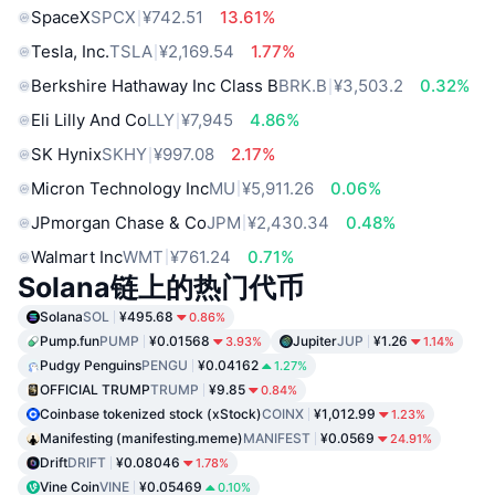
SpaceX
SPCX
¥742.51
13.61%
Tesla, Inc.
TSLA
¥2,169.54
1.77%
Berkshire Hathaway Inc Class B
BRK.B
¥3,503.2
0.32%
Eli Lilly And Co
LLY
¥7,945
4.86%
SK Hynix
SKHY
¥997.08
2.17%
Micron Technology Inc
MU
¥5,911.26
0.06%
JPmorgan Chase & Co
JPM
¥2,430.34
0.48%
Walmart Inc
WMT
¥761.24
0.71%
Solana链上的热门代币
Solana
SOL
¥495.68
0.86%
Pump.fun
PUMP
¥0.01568
Jupiter
JUP
¥1.26
3.93%
1.14%
Pudgy Penguins
PENGU
¥0.04162
1.27%
OFFICIAL TRUMP
TRUMP
¥9.85
0.84%
Coinbase tokenized stock (xStock)
COINX
¥1,012.99
1.23%
Manifesting (manifesting.meme)
MANIFEST
¥0.0569
24.91%
Drift
DRIFT
¥0.08046
1.78%
Vine Coin
VINE
¥0.05469
0.10%