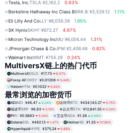
Tesla, Inc.
TSLA
¥2,162.2
0.63%
Berkshire Hathaway Inc Class B
BRK.B
¥3,529.12
1.11%
Eli Lilly And Co
LLY
¥8,036.39
1.89%
SK Hynix
SKHY
¥972.27
4.97%
Micron Technology Inc
MU
¥6,004.44
1.31%
JPmorgan Chase & Co
JPM
¥2,406.46
0.82%
Walmart Inc
WMT
¥755.29
0.24%
MultiversX链上的热门代币
MultiversX
EGLD
¥17.73
6.57%
Foxsy AI
FOXSY
¥0.01206
3.44%
Hatom
HTM
¥0.1022
5.83%
最常浏览的加密货币
ADI
ADI
¥46.47
比特币
BTC
¥434,143.27
0.04%
0.75%
瑞波币
XRP
¥6.93
以太币
ETH
¥12,841.55
2.10%
0.34%
Pi
PI
¥0.5863
艾达币
ADA
¥1.36
5.04%
6.66%
Solana
SOL
¥492.13
Heima
HEI
¥1.35
1.47%
57.90%
Hyperliquid
HYPE
¥375.24
0.69%