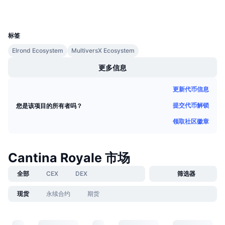
即将进行的销售活动
资金费率
学习赚币
UCID
21286
标签
日历
Elrond Ecosystem
MultiversX Ecosystem
更多信息
ICO日历
更新代币信息
活动日历
提交代币解锁
您是该项目的所有者吗？
领取社区徽章
Cantina Royale 市场
全部
CEX
DEX
筛选器
现货
永续合约
期货