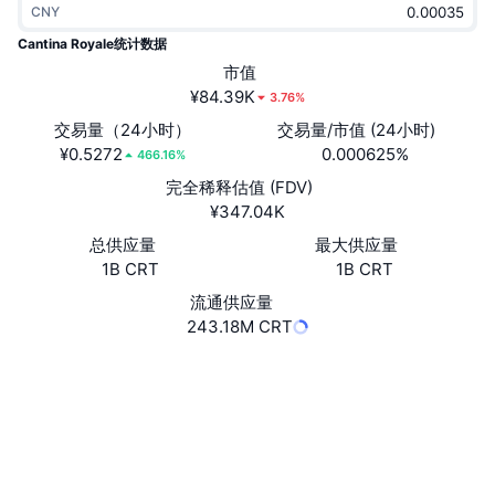
CNY
热门
加密货币 ETF
学习
CMC 模型上下文协议
Cantina Royale统计数据
新版
市值
比特币 ETF
x402
新闻
¥84.39K
3.76%
加密
以太币 ETF
交易量（24小时）
交易量/市值 (24小时)
币安学院
¥0.5272
0.000625%
466.16%
政治
完全稀释估值 (FDV)
技术分析
研究报告
¥347.04K
体育运动
总供应量
最大供应量
RSI
视频
1B CRT
1B CRT
金融
MACD
流通供应量
词汇表
243.18M CRT
技术
网站
Website
衍生品
活动
社交媒体
NFT
总览
合约
CRT-52decf
空投
3.0
评级 (CertiK)
NFT 总体统计数据
清算
explorer.multiversx.com
钻石奖励
浏览器