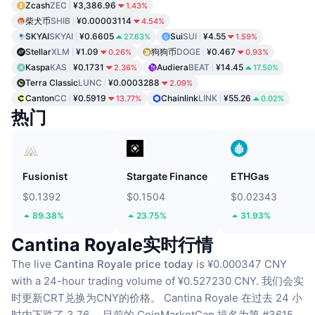
Zcash
ZEC
¥3,386.96
1.43%
柴犬币
SHIB
¥0.00003114
4.54%
SKYAI
SKYAI
¥0.6605
Sui
SUI
¥4.55
27.63%
1.59%
Stellar
XLM
¥1.09
狗狗币
DOGE
¥0.467
0.26%
0.93%
Kaspa
KAS
¥0.1731
Audiera
BEAT
¥14.45
2.36%
17.50%
Terra Classic
LUNC
¥0.0003288
2.09%
Canton
CC
¥0.5919
Chainlink
LINK
¥55.26
13.77%
0.02%
热门
Fusionist
Stargate Finance
ETHGas
$0.1392
$0.1504
$0.02343
89.38%
23.75%
31.93%
Cantina Royale实时行情
The live
Cantina Royale price today
is ¥0.000347 CNY
with a 24-hour trading volume of ¥0.527230 CNY.
我们会实
时更新CRT兑换为CNY的价格。
Cantina Royale 在过去 24 小
时内下跌了 3.76。
目前的 CoinMarketCap 排名为第 #3615