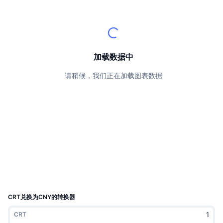
顶级交易者
文章
交易所流入/流出
DEX API
转换器
排行榜
现货
情绪
企业
简讯
指标
热门
衍生品
定价
CMC Launch
加载数据中
即将推出
恐惧和贪婪指数
请稍候，我们正在加载图表数据
资源
CMC Labs
最近添加
山寨币季节指数
CMC Max
领涨和领跌
市场周期指标
文档
头条新闻
访问最多
比特币市值占比
常见问题解答
Telegram 机器人
社区情绪
CoinMarketCap 20 指数
AI 集成
广告
区块链排名
CoinMarketCap 100 指数
CMC代理中心
CRT兑换为CNY的转换器
预测市场
ETF资金流向
网站微件
CRT
技能市场