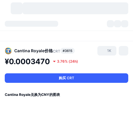
加密货币
仪表盘
加密货币
DexScan
市场
排名
Cantina Royale
价格
1K
#3615
CRT
¥0.0003470
3.76%
(
24h
)
信号
交易所
分类
New
市场概况
热门
社区
历史记录
现货市场
中心化交易所
购买 CRT
新
动态
API
代币解锁
加密货币数量
现货
Cantina Royale兑换为CNY的图表
涨幅榜
话题
收益
产品
比特币金库
衍生品
API
模因 (Memes) 探索工具
直播活动
真实世界资产
币安币金库
产品
加密货币 API
去中心化交易所