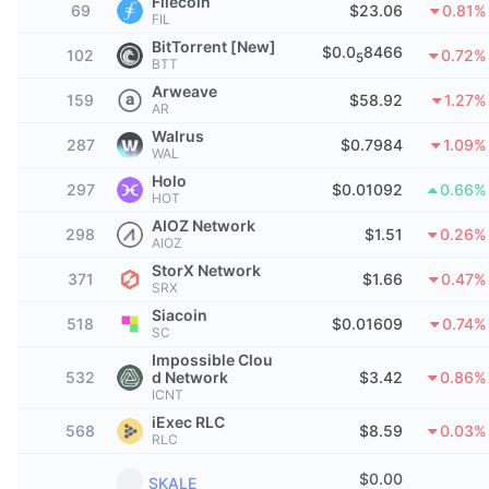
頂級交易者
Filecoin
文章
交易所流入/流出
DEX API
69
$23.06
0.81%
匯率換算
排行榜
FIL
現貨
BitTorrent [New]
$0.0
8466
102
0.72%
情緒
5
企業
電子報
BTT
指標
熱門
衍生品
Arweave
159
$58.92
1.27%
AR
定價
CMC Launch
即將推出
恐懼與貪婪指數
Walrus
287
$0.7984
1.09%
WAL
資源
CMC Labs
近期新增
山寨幣季節指數
Holo
297
$0.01092
0.66%
HOT
CMC Max
AIOZ Network
贏家與輸家
市場循環指標
298
$1.51
0.26%
AIOZ
文檔
StorX Network
頭條新聞
371
$1.66
0.47%
最多造訪
比特幣市佔率
SRX
常見問題解答
Siacoin
518
$0.01609
0.74%
Telegram 機器人
SC
社群情緒
CoinMarketCap 20 指數
Impossible Clou
AI 整合
532
d Network
$3.42
0.86%
廣告
區塊鏈排行榜
CoinMarketCap 100 指數
ICNT
CMC代理中心
iExec RLC
568
$8.59
0.03%
RLC
預測市場
ETF資金流向
網頁套件
技能市場
$
0.00
SKALE