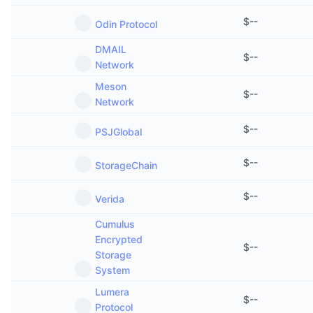
$
--
Odin Protocol
DMAIL
$
--
Network
Meson
$
--
Network
$
--
PSJGlobal
$
--
StorageChain
$
--
Verida
Cumulus
Encrypted
$
--
Storage
System
Lumera
$
--
Protocol