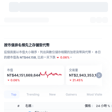
加密貨幣
儀表板
加密貨幣
DexScan
市場
排行
按市值排名領先之存儲型代幣
這個頁面以市值大小順序，列出與數位儲存相關的加密貨幣與代幣。
信號
本日
交易所
類別
New
市場綜覽
的總市值為
NT$44.15B
,
比前一天下跌
0.06
%
。
熱門
社群
歷史記錄
現貨市場
集中式交易所
市值
交易量
NT$44,151,669,644
NT$2,943,353,123
新
動態
API
代幣解鎖
加密貨幣數量
現貨
0.06%
21.45%
漲幅榜
話題
收益
產品
比特幣金庫
衍生品
API
Top
Trending
New
Gainers
Most Visited
迷因探索工具
直播
實體世界資產
BNB金庫
產品
加密貨幣 API
去中心化交易所
#
名稱
價格
24 小時 %