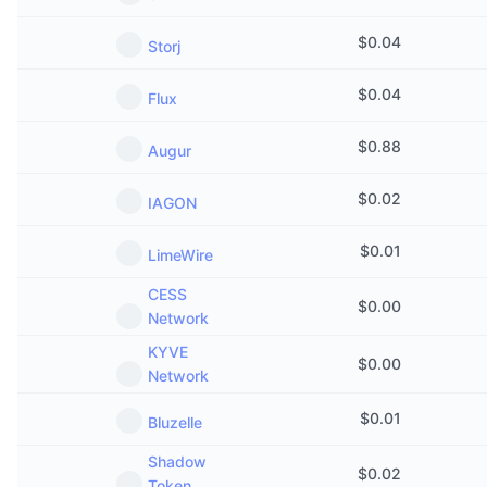
熱門
加密貨幣 ETF
學習
CMC 模型上下文協議
$
0.04
Storj
新推出
比特幣 ETF
x402
新聞
$
0.04
Flux
加密
以太幣 ETF
替補
$
0.88
Augur
政治
技術分析
研究報告
$
0.02
IAGON
運動
RSI
影片
$
0.01
LimeWire
金融
CESS
MACD
詞彙庫
$
0.00
Network
技術
KYVE
衍生品
活動
$
0.00
Network
NFT
總覽
空投
$
0.01
Bluzelle
NFT 整體統計數字
Shadow
清算
鑽石獎勵
$
0.02
Token