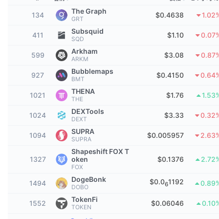
頂級交易者
文章
交易所流入/流出
DEX API
匯率換算
排行榜
現貨
The Graph
134
$0.4638
1.02
GRT
情緒
企業
電子報
Subsquid
指標
熱門
衍生品
411
$1.10
0.07
SQD
Arkham
定價
CMC Launch
599
$3.08
0.87
即將推出
恐懼與貪婪指數
ARKM
Bubblemaps
資源
927
$0.4150
0.64
CMC Labs
近期新增
BMT
山寨幣季節指數
THENA
1021
$1.76
1.53
CMC Max
THE
贏家與輸家
市場循環指標
文檔
DEXTools
1024
$3.33
0.32
DEXT
頭條新聞
最多造訪
比特幣市佔率
SUPRA
常見問題解答
1094
$0.005957
2.63
SUPRA
Telegram 機器人
社群情緒
CoinMarketCap 20 指數
Shapeshift FOX T
1327
oken
$0.1376
2.72
AI 整合
FOX
廣告
區塊鏈排行榜
CoinMarketCap 100 指數
DogeBonk
$0.0
1192
1494
0.89
6
DOBO
CMC代理中心
TokenFi
預測市場
1552
$0.06046
0.10
ETF資金流向
網頁套件
TOKEN
技能市場