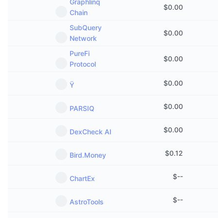
Graphlinq
$
0.00
熱門
加密貨幣 ETF
Chain
學習
CMC 模型上下文協議
SubQuery
新推出
比特幣 ETF
$
0.00
Network
x402
新聞
PureFi
加密
以太幣 ETF
$
0.00
替補
Protocol
政治
$
0.00
技術分析
Ÿ
研究報告
運動
$
0.00
PARSIQ
RSI
影片
金融
$
0.00
DexCheck AI
MACD
詞彙庫
技術
$
0.12
Bird.Money
衍生品
活動
$
--
NFT
ChartEx
總覽
空投
$
--
NFT 整體統計數字
AstroTools
清算
鑽石獎勵