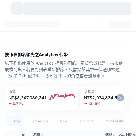
加密貨幣
儀表板
加密貨幣
DexScan
市場
排行
按市值排名領先之Analytics 代幣
以下列出使用於 Analytics 裡最熱門的加密貨幣或代幣，按市值
信號
交易所
類別
New
市場綜覽
規模列出。若要對列表重新排序，只需點擊其中一個選項標題
（例如 24h 或 7d）- 即可從不同的角度查看該類別。
熱門
社群
歷史記錄
現貨市場
集中式交易所
市值
交易量
新
動態
API
代幣解鎖
加密貨幣數量
現貨
NT$8,247,039,341
NT$2,974,834,581
0.71%
13.18%
漲幅榜
話題
收益
產品
比特幣金庫
衍生品
API
Top
Trending
New
Gainers
Most Visited
迷因探索工具
直播
實體世界資產
BNB金庫
產品
加密貨幣 API
去中心化交易所
#
名稱
價格
24 小時 %