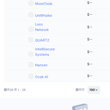
$
--
即將推出的銷售活動
MoonTools
資金費率
學習賺幣
$
--
UniWhales
行事曆
Less
$
--
Network
ICO 行事曆
$
--
QUARTZ
活動行事曆
IntelliSecure
$
--
Systems
$
--
Nansen
$
--
Ozak AI
顯示26 中 1 - 26
顯示行
100