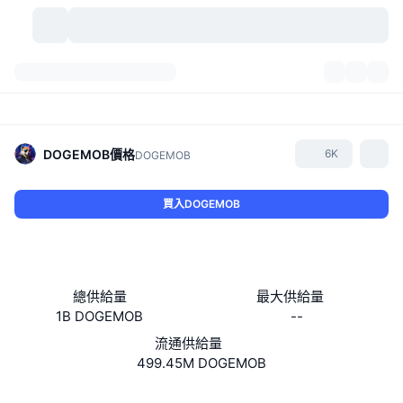
加密貨幣
儀表板
加密貨幣
DexScan
市場
排行
DOGEMOB
價格
6K
DOGEMOB
信號
交易所
類別
New
市場綜覽
買入DOGEMOB
熱門
社群
歷史記錄
現貨市場
集中式交易所
新
動態
API
代幣解鎖
加密貨幣數量
現貨
總供給量
最大供給量
1B DOGEMOB
--
漲幅榜
話題
收益
產品
比特幣金庫
衍生品
API
流通供給量
迷因探索工具
499.45M DOGEMOB
直播
實體世界資產
BNB金庫
產品
加密貨幣 API
去中心化交易所
網站
Website