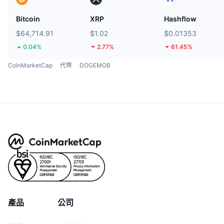
Bitcoin
XRP
Hashflow
$64,714.91
$1.02
$0.01353
0.04%
2.77%
61.45%
CoinMarketCap
代幣
DOGEMOB
產品
公司