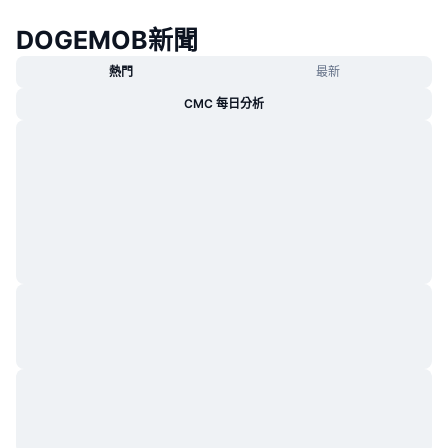
熱門
加密貨幣 ETF
學習
CMC 模型上下文協議
DOGEMOB新聞
新推出
比特幣 ETF
熱門
最新
x402
新聞
CMC 每日分析
加密
以太幣 ETF
替補
政治
技術分析
研究報告
運動
RSI
影片
金融
MACD
詞彙庫
技術
衍生品
活動
NFT
總覽
空投
NFT 整體統計數字
清算
鑽石獎勵