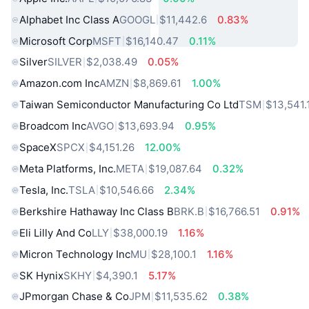
Alphabet Inc Class A
GOOGL
$11,442.6
0.83%
Microsoft Corp
MSFT
$16,140.47
0.11%
Silver
SILVER
$2,038.49
0.05%
Amazon.com Inc
AMZN
$8,869.61
1.00%
Taiwan Semiconductor Manufacturing Co Ltd
TSM
$13,541.
Broadcom Inc
AVGO
$13,693.94
0.95%
SpaceX
SPCX
$4,151.26
12.00%
Meta Platforms, Inc.
META
$19,087.64
0.32%
Tesla, Inc.
TSLA
$10,546.66
2.34%
Berkshire Hathaway Inc Class B
BRK.B
$16,766.51
0.91%
Eli Lilly And Co
LLY
$38,000.19
1.16%
Micron Technology Inc
MU
$28,100.1
1.16%
SK Hynix
SKHY
$4,390.1
5.17%
JPmorgan Chase & Co
JPM
$11,535.62
0.38%