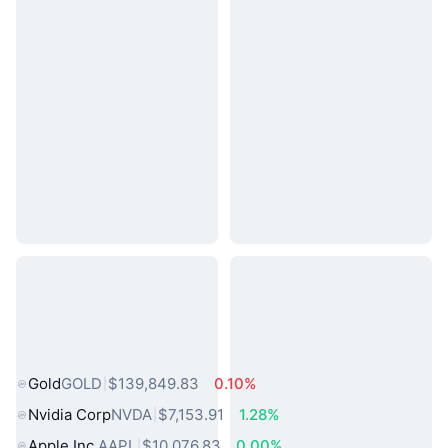
熱門現實世界資產
Gold
GOLD
$139,849.83
0.10%
Nvidia Corp
NVDA
$7,153.91
1.28%
Apple Inc.
AAPL
$10,076.83
0.00%