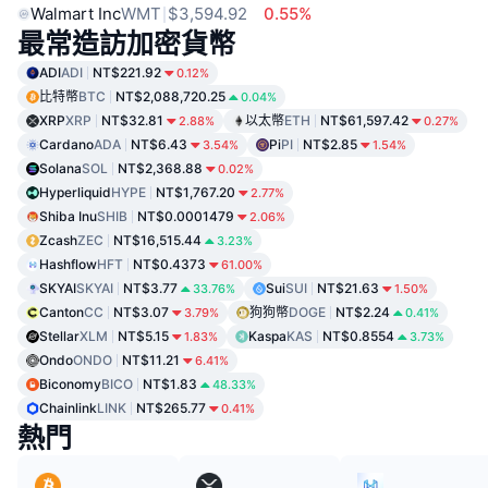
Walmart Inc
WMT
$3,594.92
0.55%
最常造訪加密貨幣
ADI
ADI
NT$221.92
0.12%
比特幣
BTC
NT$2,088,720.25
0.04%
XRP
XRP
NT$32.81
以太幣
ETH
NT$61,597.42
2.88%
0.27%
Cardano
ADA
NT$6.43
Pi
PI
NT$2.85
3.54%
1.54%
Solana
SOL
NT$2,368.88
0.02%
Hyperliquid
HYPE
NT$1,767.20
2.77%
Shiba Inu
SHIB
NT$0.0001479
2.06%
Zcash
ZEC
NT$16,515.44
3.23%
Hashflow
HFT
NT$0.4373
61.00%
SKYAI
SKYAI
NT$3.77
Sui
SUI
NT$21.63
33.76%
1.50%
Canton
CC
NT$3.07
狗狗幣
DOGE
NT$2.24
3.79%
0.41%
Stellar
XLM
NT$5.15
Kaspa
KAS
NT$0.8554
1.83%
3.73%
Ondo
ONDO
NT$11.21
6.41%
Biconomy
BICO
NT$1.83
48.33%
Chainlink
LINK
NT$265.77
0.41%
熱門