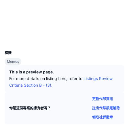
頂級交易者
文章
交易所流入/流出
DEX API
匯率換算
社群
排行榜
現貨
合約地址
0xC44F...AD8EA5
情緒
企業
電子報
3.2
指標
熱門
衍生品
評級 (CertiK)
區塊鏈瀏覽器
bscscan.com
定價
CMC Launch
即將推出
恐懼與貪婪指數
錢包
UCID
資源
CMC Labs
30361
近期新增
山寨幣季節指數
標籤
CMC Max
贏家與輸家
市場循環指標
Memes
文檔
This is a preview page.
頭條新聞
最多造訪
比特幣市佔率
For more details on listing tiers, refer to
Listings Review
常見問題解答
Criteria Section B - (3).
Telegram 機器人
社群情緒
CoinMarketCap 20 指數
AI 整合
更新代幣資訊
廣告
區塊鏈排行榜
CoinMarketCap 100 指數
送出代幣鎖定解除
你是這個專案的擁有者嗎？
CMC代理中心
領取社群徽章
預測市場
ETF資金流向
網頁套件
技能市場