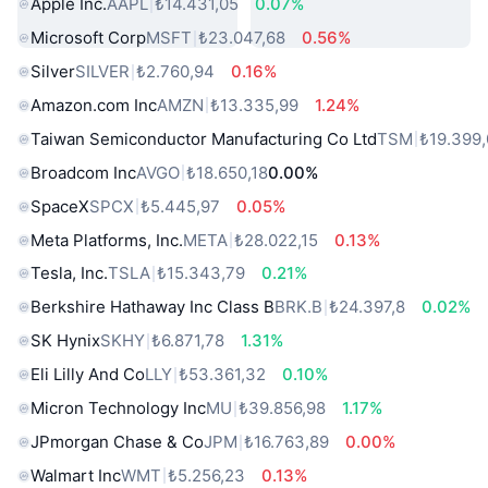
Apple Inc.
AAPL
₺14.431,05
0.07%
Microsoft Corp
MSFT
₺23.047,68
0.56%
Silver
SILVER
₺2.760,94
0.16%
Amazon.com Inc
AMZN
₺13.335,99
1.24%
Taiwan Semiconductor Manufacturing Co Ltd
TSM
₺19.399
Broadcom Inc
AVGO
₺18.650,18
0.00%
SpaceX
SPCX
₺5.445,97
0.05%
Meta Platforms, Inc.
META
₺28.022,15
0.13%
Tesla, Inc.
TSLA
₺15.343,79
0.21%
Berkshire Hathaway Inc Class B
BRK.B
₺24.397,8
0.02%
SK Hynix
SKHY
₺6.871,78
1.31%
Eli Lilly And Co
LLY
₺53.361,32
0.10%
Micron Technology Inc
MU
₺39.856,98
1.17%
JPmorgan Chase & Co
JPM
₺16.763,89
0.00%
Walmart Inc
WMT
₺5.256,23
0.13%