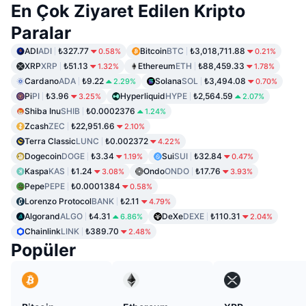
En Çok Ziyaret Edilen Kripto
Paralar
ADI
ADI
₺327.77
Bitcoin
BTC
₺3,018,711.88
0.58%
0.21%
XRP
XRP
₺51.13
Ethereum
ETH
₺88,459.33
1.32%
1.78%
Cardano
ADA
₺9.22
Solana
SOL
₺3,494.08
2.29%
0.70%
Pi
PI
₺3.96
Hyperliquid
HYPE
₺2,564.59
3.25%
2.07%
Shiba Inu
SHIB
₺0.0002376
1.24%
Zcash
ZEC
₺22,951.66
2.10%
Terra Classic
LUNC
₺0.002372
4.22%
Dogecoin
DOGE
₺3.34
Sui
SUI
₺32.84
1.19%
0.47%
Kaspa
KAS
₺1.24
Ondo
ONDO
₺17.76
3.08%
3.93%
Pepe
PEPE
₺0.0001384
0.58%
Lorenzo Protocol
BANK
₺2.11
4.79%
Algorand
ALGO
₺4.31
DeXe
DEXE
₺110.31
6.86%
2.04%
Chainlink
LINK
₺389.70
2.48%
Popüler