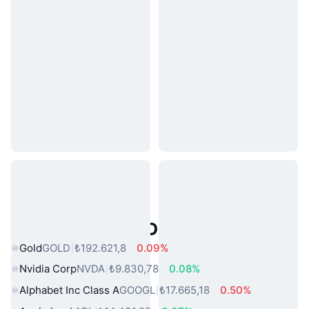
Popüler Gerçek Dünya Varlıkları
Gold
GOLD
₺192.621,8
0.09%
Nvidia Corp
NVDA
₺9.830,78
0.08%
Alphabet Inc Class A
GOOGL
₺17.665,18
0.50%