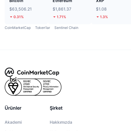
Bitcoin
Ethereum
XRP
$63,506.21
$1,861.37
$1.08
0.31%
1.71%
1.3%
CoinMarketCap
Token’lar
Sentinel Chain
Ürünler
Şirket
Akademi
Hakkımızda