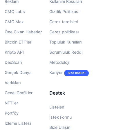
Reklam
Kullanım Koşulları
CMC Labs
Gizlilik Politikası
CMC Max
Çerez tercihleri
Öne Çıkan Haberler
Çerez politikası
Bitcoin ETF'leri
Topluluk Kuralları
Kripto API
Sorumluluk Reddi
DexScan
Metodoloji
Gerçek Dünya
Kariyer
Bize katılın!
Varlıkları
Destek
Genel Grafikler
NFT'ler
Listelen
Portföy
İstek Formu
İzleme Listesi
Bize Ulaşın