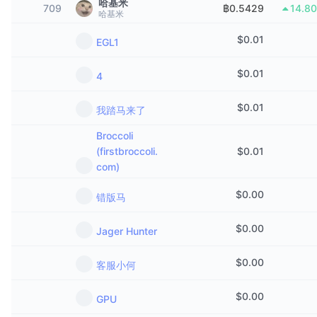
哈基米
709
฿0.5429
14.8
กำลังเป็นที่นิยม
คริปโตฯ ETFs
哈基米
การเรียนรู้
CMC MCP
$
0.01
EGL1
ใหม่
บิตคอยน์ ETFs
x402
ข่าว
$
0.01
4
คริปโต
อีเธอเรียม ETFs
Academy
$
0.01
我踏马来了
การเมือง
การวิเคราะห์ทางเทคนิค
วิจัย
Broccoli
สปอต
(firstbroccoli.
$
0.01
RSI
วิดีโอ
com)
การเงิน
MACD
คลังคำศัพท์
$
0.00
错版马
เทคโนโลยี
$
0.00
Jager Hunter
ตราสารอนุพันธ์
แคมเปญ
NFT
$
0.00
客服小何
ภาพรวม
Airdrop
สถิติ NFT โดยภาพรวม
$
0.00
GPU
การชำระบัญชี
รางวัลเพชร