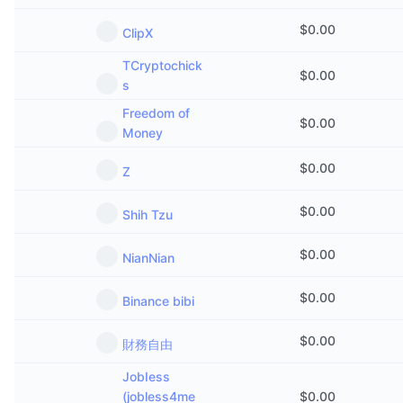
$
0.00
ClipX
TCryptochick
$
0.00
s
Freedom of
$
0.00
Money
$
0.00
Z
$
0.00
Shih Tzu
$
0.00
NianNian
$
0.00
Binance bibi
$
0.00
財務自由
JobIess
(jobless4me
$
0.00