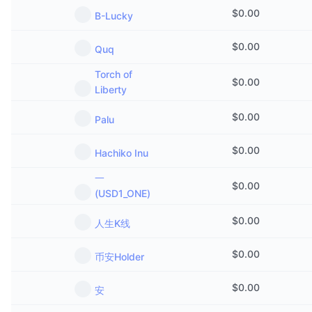
การขายที่กำลังจะมีขึ้น
$
0.00
B-Lucky
อัตราเงินทุน
เรียนรู้และรับ
$
0.00
Quq
ปฏิทิน
Torch of
$
0.00
Liberty
ปฏิทิน ICO
$
0.00
Palu
ปฏิทินกิจกรรม
$
0.00
Hachiko Inu
一
$
0.00
(USD1_ONE)
$
0.00
人生K线
$
0.00
币安Holder
$
0.00
安