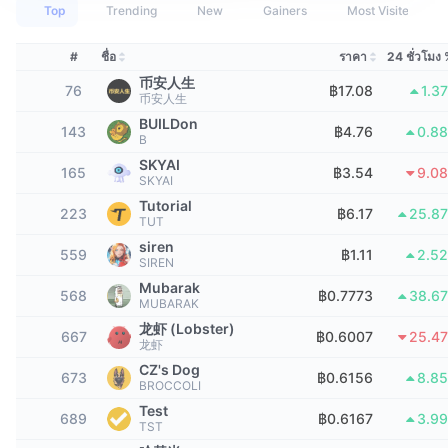
นักเทรดชั้นนำ
บทความ
เงินไหลเข้า/ไหลออกของ Exchange
DEX API
แปลงสกุลเงิน
Top
Trending
New
Gainers
Most Visited
ตารางอันดับ
Spot
เซนติเมนต์
องค์กร
#
ชื่อ
ราคา
24 ชั่วโมง
จดหมายข่าว
ตัวชี้วัด
กำลังเป็นที่นิยม
ตราสารอนุพันธ์
币安人生
76
฿17.08
1.3
币安人生
ราคา
CMC Launch
ที่กำลังจะมาถึง
ดัชนีความกลัวและความโลภ
BUILDon
143
฿4.76
0.8
B
แหล่งข้อมูล
CMC Labs
ที่เพิ่มเข้ามาล่าสุด
ดัชนีฤดูกาลอัลท์คอยน์
SKYAI
165
฿3.54
9.0
SKYAI
CMC Max
Tutorial
GainersและLosers
ตัวชี้วัดวัฏจักรตลาด
223
฿6.17
25.8
TUT
เอกสาร
siren
ข่าวเด่น
559
฿1.11
2.5
ที่มีผู้เข้าชมมากที่สุด
สัดส่วนมูลค่าตลาดรวมของบิตคอยน์เปรียบเทียบกับตลา
SIREN
คำถามพบบ่อย
Mubarak
568
฿0.7773
38.6
เทเลบอท
MUBARAK
ความรู้สึกที่มีต่อชุมชน
ดัชนี CoinMarketCap 20
龙虾 (Lobster)
การบูรณาการ AI
667
฿0.6007
25.4
龙虾
ลงโฆษณา
อันดับเชน
ดัชนี CoinMarketCap 100
CZ's Dog
673
฿0.6156
8.8
CMC Agent Hub
BROCCOLI
Test
ตลาดการคาดการณ์
กระแสเงินทุน ETF
689
฿0.6167
3.9
วิดเจ็ตสำหรับเว็บไซต์
TST
ตลาดทักษะ