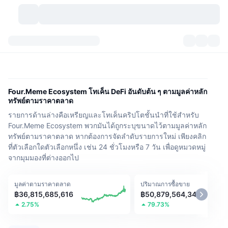
สกุลเงินคริปโต
แดชบอร์ด
สกุลเงินคริปโต
DexScan
ตลาด
อันดับ
Four.Meme Ecosystem โทเค็น DeFi อันดับต้น ๆ ตามมูลค่าหลัก
ทรัพย์ตามราคาตลาด
สัญญาณ
ตัวกลางการแลกเปลี่ยน
หมวดหมู่
New
ภาพรวมของตลาด
รายการด้านล่างคือเหรียญและโทเค็นคริปโตชั้นนำที่ใช้สำหรับ
Four.Meme Ecosystem พวกมันได้ถูกระบุขนาดไว้ตามมูลค่าหลัก
กำลังมาแรง
ชุมชน
ภาพตลาดย้อนหลัง
ตลาด Spot
การซื้อขายสินทรัพย์ดิจิทัลโดยผ่านคนกลาง:
ทรัพย์ตามราคาตลาด หากต้องการจัดลำดับรายการใหม่ เพียงคลิก
ที่ตัวเลือกใดตัวเลือกหนึ่ง เช่น 24 ชั่วโมงหรือ 7 วัน เพื่อดูหมวดหมู่
ใหม่
ฟีด
API
การปลดล็อกโทเคน
จากมุมมองที่ต่างออกไป
จำนวนคริปโทเคอร์เรนซี
Spot
ราคาบวก
หัวข้อ
อัตราผลตอบแทน
ผลิตภัณฑ์
คลังของ บิตคอยน์
ตราสารอนุพันธ์
API
มูลค่าตามราคาตลาด
ปริมาณการซื้อขาย
฿36,815,685,616
฿50,879,564,342
Meme Explorer
2.75%
79.73%
ไลฟ์สด
สินทรัพย์ในโลกแห่งความเป็นจริง
คลังของ บีเอนบี
ผลิตภัณฑ์
API คริปโต
การซื้อขายสินทรัพย์ดิจิทัลโดยไม่มีคนกลาง: