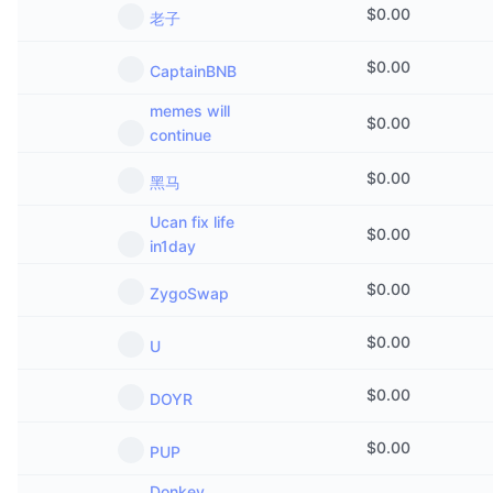
$
0.00
老子
$
0.00
CaptainBNB
memes will
$
0.00
continue
$
0.00
黑马
Ucan fix life
$
0.00
in1day
$
0.00
ZygoSwap
$
0.00
U
$
0.00
DOYR
$
0.00
PUP
Donkey