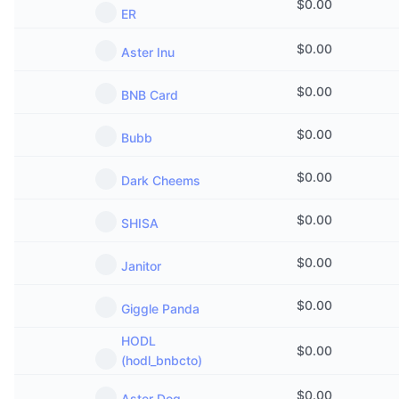
$
0.00
ER
$
0.00
Aster Inu
$
0.00
BNB Card
$
0.00
Bubb
$
0.00
Dark Cheems
$
0.00
SHISA
$
0.00
Janitor
$
0.00
Giggle Panda
HODL
$
0.00
(hodl_bnbcto)
$
0.00
Aster Dog