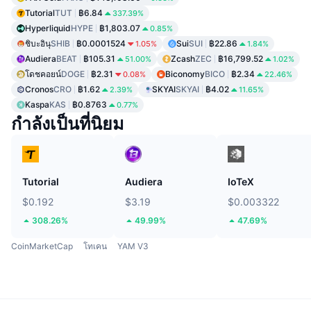
Tutorial
TUT
฿6.84
337.39%
Hyperliquid
HYPE
฿1,803.07
0.85%
ชิบะอินุ
SHIB
฿0.0001524
Sui
SUI
฿22.86
1.05%
1.84%
Audiera
BEAT
฿105.31
Zcash
ZEC
฿16,799.52
51.00%
1.02%
โดชคอยน์
DOGE
฿2.31
Biconomy
BICO
฿2.34
0.08%
22.46%
Cronos
CRO
฿1.62
SKYAI
SKYAI
฿4.02
2.39%
11.65%
Kaspa
KAS
฿0.8763
0.77%
กำลังเป็นที่นิยม
Tutorial
Audiera
IoTeX
$0.192
$3.19
$0.003322
308.26%
49.99%
47.69%
CoinMarketCap
โทเคน
YAM V3