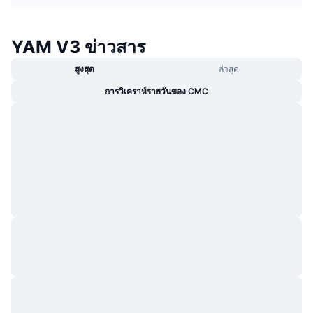
กำลังเป็นที่นิยม
คริปโตฯ ETFs
การเรียนรู้
CMC MCP
YAM V3 ข่าวสาร
ใหม่
บิตคอยน์ ETFs
x402
ข่าว
สูงสุด
ล่าสุด
คริปโต
อีเธอเรียม ETFs
Academy
การวิเคราห์รายวันของ CMC
การเมือง
การวิเคราะห์ทางเทคนิค
วิจัย
สปอต
RSI
วิดีโอ
การเงิน
MACD
คลังคำศัพท์
เทคโนโลยี
ตราสารอนุพันธ์
แคมเปญ
NFT
ภาพรวม
Airdrop
สถิติ NFT โดยภาพรวม
การชำระบัญชี
รางวัลเพชร