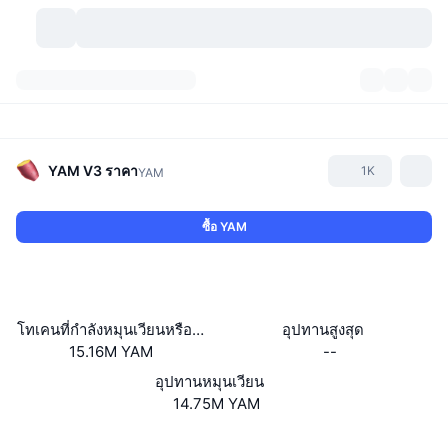
สกุลเงินคริปโต
แดชบอร์ด
สกุลเงินคริปโต
DexScan
ตลาด
อันดับ
YAM V3
ราคา
1K
YAM
สัญญาณ
ตัวกลางการแลกเปลี่ยน
หมวดหมู่
New
ภาพรวมของตลาด
ซื้อ YAM
กำลังมาแรง
ชุมชน
ภาพตลาดย้อนหลัง
ตลาด Spot
การซื้อขายสินทรัพย์ดิจิทัลโดยผ่านคนกลาง:
ใหม่
ฟีด
API
การปลดล็อกโทเคน
จำนวนคริปโทเคอร์เรนซี
Spot
โทเคนที่กำลังหมุนเวียนหรือถูกล็อค
อุปทานสูงสุด
15.16M YAM
--
ราคาบวก
หัวข้อ
อัตราผลตอบแทน
ผลิตภัณฑ์
คลังของ บิตคอยน์
ตราสารอนุพันธ์
API
อุปทานหมุนเวียน
Meme Explorer
14.75M YAM
ไลฟ์สด
สินทรัพย์ในโลกแห่งความเป็นจริง
คลังของ บีเอนบี
ผลิตภัณฑ์
API คริปโต
การซื้อขายสินทรัพย์ดิจิทัลโดยไม่มีคนกลาง:
เว็บไซต์
Website