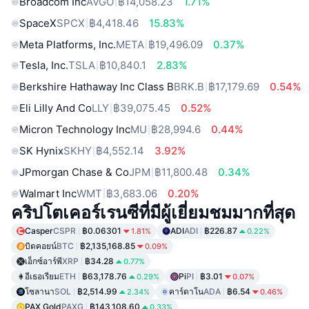
Broadcom Inc
AVGO
฿14,058.23
1.71%
SpaceX
SPCX
฿4,418.46
15.83%
Meta Platforms, Inc.
META
฿19,496.09
0.37%
Tesla, Inc.
TSLA
฿10,840.1
2.83%
Berkshire Hathaway Inc Class B
BRK.B
฿17,179.69
0.54%
Eli Lilly And Co
LLY
฿39,075.45
0.52%
Micron Technology Inc
MU
฿28,994.6
0.44%
SK Hynix
SKHY
฿4,552.14
3.92%
JPmorgan Chase & Co
JPM
฿11,800.48
0.34%
Walmart Inc
WMT
฿3,683.06
0.20%
คริปโตเคอร์เรนซีที่มีผู้เยี่ยมชมมากที่สุด
Casper
CSPR
฿0.06301
ADI
ADI
฿226.87
1.81%
0.22%
บิตคอยน์
BTC
฿2,135,168.85
0.09%
เอ็กซ์อาร์พี
XRP
฿34.28
0.77%
อีเธอเรียม
ETH
฿63,178.76
Pi
PI
฿3.01
0.29%
0.07%
โซลานา
SOL
฿2,514.99
คาร์ดาโน
ADA
฿6.54
2.34%
0.46%
PAX Gold
PAXG
฿143,108.60
0.33%