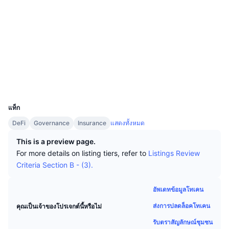
นักเทรดชั้นนำ
บทความ
เงินไหลเข้า/ไหลออกของ Exchange
DEX API
แปลงสกุลเงิน
โซเชียล
ตารางอันดับ
Spot
สัญญา
0x0aac...0d8521
เซนติเมนต์
องค์กร
จดหมายข่าว
3.7
ตัวชี้วัด
กำลังเป็นที่นิยม
ตราสารอนุพันธ์
เรตติ้ง (CertiK)
etherscan.io
ราคา
CMC Launch
สำรวจ
ที่กำลังจะมาถึง
ดัชนีความกลัวและความโลภ
วอลเลท
แหล่งข้อมูล
CMC Labs
ที่เพิ่มเข้ามาล่าสุด
ดัชนีฤดูกาลอัลท์คอยน์
UCID
7131
CMC Max
GainersและLosers
ตัวชี้วัดวัฏจักรตลาด
แท็ก
เอกสาร
DeFi
Governance
Insurance
แสดงทั้งหมด
ข่าวเด่น
ที่มีผู้เข้าชมมากที่สุด
สัดส่วนมูลค่าตลาดรวมของบิตคอยน์เปรียบเทียบกับตลา
คำถามพบบ่อย
This is a preview page.
เทเลบอท
For more details on listing tiers, refer to
Listings Review
ความรู้สึกที่มีต่อชุมชน
ดัชนี CoinMarketCap 20
Criteria Section B - (3).
การบูรณาการ AI
ลงโฆษณา
อันดับเชน
ดัชนี CoinMarketCap 100
อัพเดทข้อมูลโทเคน
CMC Agent Hub
ส่งการปลดล็อคโทเคน
คุณเป็นเจ้าของโปรเจกต์นี้หรือไม่
ตลาดการคาดการณ์
กระแสเงินทุน ETF
วิดเจ็ตสำหรับเว็บไซต์
ตลาดทักษะ
รับตราสัญลักษณ์ชุมชน