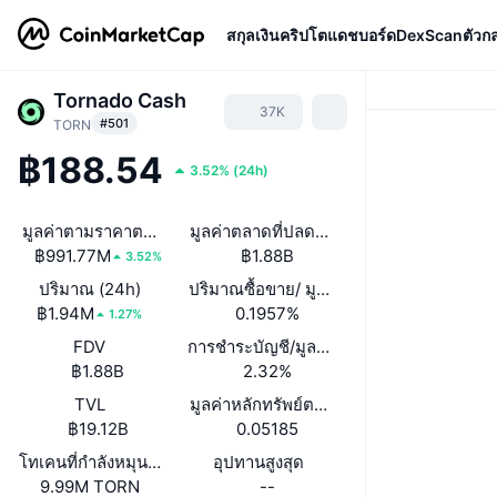
สกุลเงินคริปโต
แดชบอร์ด
DexScan
ตัวก
Tornado Cash
37K
#501
TORN
฿188.54
3.52%
(
24h
)
มูลค่าตามราคาตลาด
มูลค่าตลาดที่ปลดล็อกแล้ว
฿991.77M
฿1.88B
3.52%
ปริมาณ (24h)
ปริมาณซื้อขาย/ มูลค่าหลักทรัพย์ตามราคา
฿1.94M
0.1957%
1.27%
FDV
การชำระบัญชี/มูลค่าตลาด
฿1.88B
2.32%
TVL
มูลค่าหลักทรัพย์ตามราคาตลาด/มูลค่ารวมที่
฿19.12B
0.05185
โทเคนที่กำลังหมุนเวียนหรือถูกล็อค
อุปทานสูงสุด
9.99M TORN
--