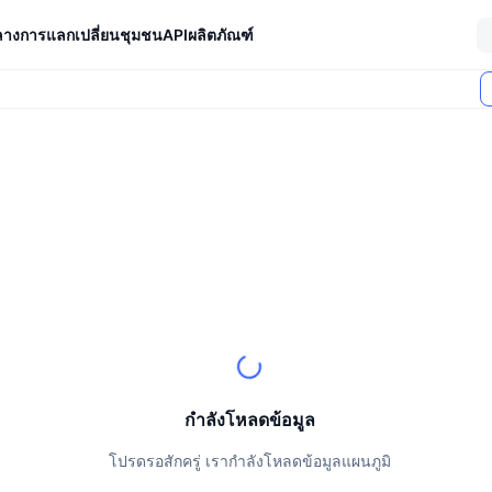
ลางการแลกเปลี่ยน
ชุมชน
API
ผลิตภัณฑ์
ตลาด (24 ชม.)
ถูกล็อก
กำลังโหลดข้อมูล
โปรดรอสักครู่ เรากำลังโหลดข้อมูลแผนภูมิ