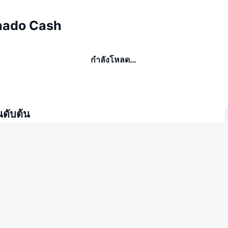
ornado Cash
กำลังโหลด…
นดับต้น