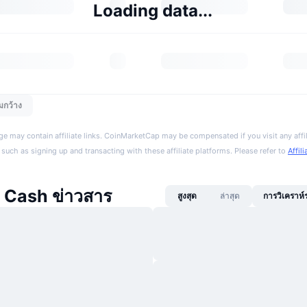
Loading data...
มกว้าง
ge may contain affiliate links. CoinMarketCap may be compensated if you visit any affil
 such as signing up and transacting with these affiliate platforms. Please refer to
Affil
 Cash ข่าวสาร
สูงสุด
ล่าสุด
การวิเคราห