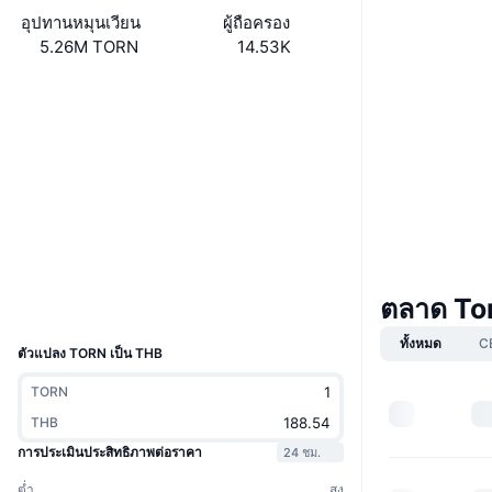
อุปทานหมุนเวียน
ผู้ถือครอง
5.26M TORN
14.53K
Boost
เว็บไซต์
Website
โซเชียล
0x7777...6a116c
สัญญา
3.8
เรตติ้ง (CertiK)
สำรวจ
etherscan.io
วอลเลท
ตลาด To
UCID
8049
ทั้งหมด
C
ตัวแปลง TORN เป็น THB
TORN
THB
การประเมินประสิทธิภาพต่อราคา
24 ชม.
ต่ำ
สูง