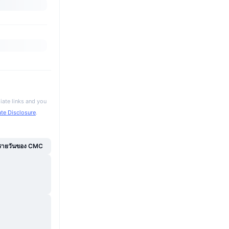
iate links and you
iate Disclosure
.
์รายวันของ CMC