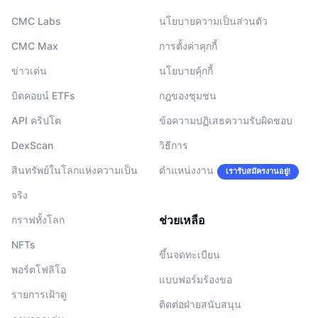
CMC Labs
นโยบายความเป็นส่วนตัว
CMC Max
การตั้งค่าคุกกี้
ข่าวเด่น
นโยบายคุ้กกี้
บิตคอยน์ ETFs
กฎของชุมชน
API คริปโต
ข้อความปฏิเสธความรับผิดชอบ
DexScan
วิธีการ
สินทรัพย์ในโลกแห่งความเป็น
ตำแหน่งงาน
เรารับสมัครงานอยู่!
จริง
ช่วยเหลือ
กราฟทั้งโลก
NFTs
ขึ้นจดทะเบียน
พอร์ตโฟลิโอ
แบบฟอร์มร้องขอ
รายการเฝ้าดู
ติดต่อฝ่ายสนับสนุน