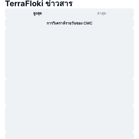
TerraFloki ข่าวสาร
กำลังเป็นที่นิยม
คริปโตฯ ETFs
การเรียนรู้
CMC MCP
สูงสุด
ล่าสุด
ใหม่
บิตคอยน์ ETFs
การวิเคราห์รายวันของ CMC
x402
ข่าว
คริปโต
อีเธอเรียม ETFs
Academy
การเมือง
การวิเคราะห์ทางเทคนิค
วิจัย
สปอต
RSI
วิดีโอ
การเงิน
MACD
คลังคำศัพท์
เทคโนโลยี
ตราสารอนุพันธ์
แคมเปญ
NFT
ภาพรวม
Airdrop
สถิติ NFT โดยภาพรวม
การชำระบัญชี
รางวัลเพชร