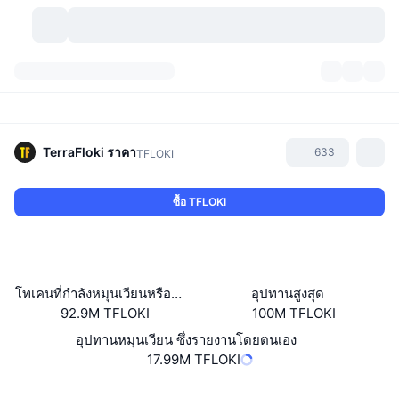
สกุลเงินคริปโต
แดชบอร์ด
สกุลเงินคริปโต
DexScan
ตลาด
อันดับ
TerraFloki
ราคา
633
TFLOKI
สัญญาณ
ตัวกลางการแลกเปลี่ยน
หมวดหมู่
New
ภาพรวมของตลาด
ซื้อ TFLOKI
กำลังมาแรง
ชุมชน
ภาพตลาดย้อนหลัง
ตลาด Spot
การซื้อขายสินทรัพย์ดิจิทัลโดยผ่านคนกลาง:
ใหม่
ฟีด
API
การปลดล็อกโทเคน
จำนวนคริปโทเคอร์เรนซี
Spot
โทเคนที่กำลังหมุนเวียนหรือถูกล็อค
อุปทานสูงสุด
92.9M TFLOKI
100M TFLOKI
ราคาบวก
หัวข้อ
อัตราผลตอบแทน
ผลิตภัณฑ์
คลังของ บิตคอยน์
ตราสารอนุพันธ์
API
อุปทานหมุนเวียน ซึ่งรายงานโดยตนเอง
Meme Explorer
17.99M TFLOKI
ไลฟ์สด
สินทรัพย์ในโลกแห่งความเป็นจริง
คลังของ บีเอนบี
ผลิตภัณฑ์
API คริปโต
การซื้อขายสินทรัพย์ดิจิทัลโดยไม่มีคนกลาง:
เว็บไซต์
Website
Whitepaper