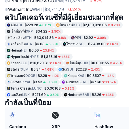
JPmorgan Chase & Co
JPM
฿11,826.18
0.82%
Walmart Inc
WMT
฿3,711.79
0.24%
คริปโตเคอร์เรนซีที่มีผู้เยี่ยมชมมากที่สุด
ADI
ADI
฿228.28
บิตคอยน์
BTC
฿2,130,028.06
0.07%
0.20%
เอ็กซ์อาร์พี
XRP
฿34.22
2.50%
อีเธอเรียม
ETH
฿63,014.86
Pi
PI
฿2.92
0.16%
3.09%
คาร์ดาโน
ADA
฿6.68
โซลานา
SOL
฿2,408.00
5.60%
1.67%
Heima
HEI
฿6.56
23.84%
Hyperliquid
HYPE
฿1,853.16
1.86%
Zcash
ZEC
฿16,620.31
ชิบะอินุ
SHIB
฿0.000155
1.67%
4.79%
Stellar
XLM
฿5.34
Sui
SUI
฿22.28
1.68%
2.43%
โดชคอยน์
DOGE
฿2.29
Kaspa
KAS
฿0.8507
1.10%
1.48%
SKYAI
SKYAI
฿3.53
Audiera
BEAT
฿67.66
57.69%
13.57%
Terra Classic
LUNC
฿0.00163
0.82%
เชนลิงก์
LINK
฿271.69
Hedera
HBAR
฿2.26
0.59%
1.35%
กำลังเป็นที่นิยม
Cardano
XRP
Hashflow