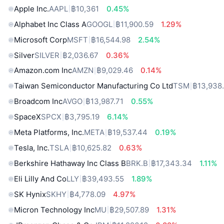
Apple Inc.
AAPL
฿10,361
0.45%
Alphabet Inc Class A
GOOGL
฿11,900.59
1.29%
Microsoft Corp
MSFT
฿16,544.98
2.54%
Silver
SILVER
฿2,036.67
0.36%
Amazon.com Inc
AMZN
฿9,029.46
0.14%
Taiwan Semiconductor Manufacturing Co Ltd
TSM
฿13,938
Broadcom Inc
AVGO
฿13,987.71
0.55%
SpaceX
SPCX
฿3,795.19
6.14%
Meta Platforms, Inc.
META
฿19,537.44
0.19%
Tesla, Inc.
TSLA
฿10,625.82
0.63%
Berkshire Hathaway Inc Class B
BRK.B
฿17,343.34
1.11%
Eli Lilly And Co
LLY
฿39,493.55
1.89%
SK Hynix
SKHY
฿4,778.09
4.97%
Micron Technology Inc
MU
฿29,507.89
1.31%