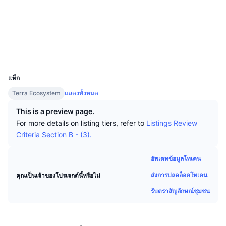
นักเทรดชั้นนำ
บทความ
เงินไหลเข้า/ไหลออกของ Exchange
DEX API
แปลงสกุลเงิน
ตารางอันดับ
Spot
โซเชียล
เซนติเมนต์
องค์กร
จดหมายข่าว
ตัวชี้วัด
กำลังเป็นที่นิยม
ตราสารอนุพันธ์
สัญญา
terra1...kdewwj
สำรวจ
finder.terra.money
ราคา
CMC Launch
ที่กำลังจะมาถึง
ดัชนีความกลัวและความโลภ
UCID
12626
แหล่งข้อมูล
CMC Labs
แท็ก
ที่เพิ่มเข้ามาล่าสุด
ดัชนีฤดูกาลอัลท์คอยน์
Terra Ecosystem
แสดงทั้งหมด
CMC Max
GainersและLosers
ตัวชี้วัดวัฏจักรตลาด
This is a preview page.
เอกสาร
For more details on listing tiers, refer to
Listings Review
ข่าวเด่น
ที่มีผู้เข้าชมมากที่สุด
สัดส่วนมูลค่าตลาดรวมของบิตคอยน์เปรียบเทียบกับตลา
Criteria Section B - (3).
คำถามพบบ่อย
เทเลบอท
ความรู้สึกที่มีต่อชุมชน
ดัชนี CoinMarketCap 20
อัพเดทข้อมูลโทเคน
การบูรณาการ AI
ลงโฆษณา
ส่งการปลดล็อคโทเคน
คุณเป็นเจ้าของโปรเจกต์นี้หรือไม่
อันดับเชน
ดัชนี CoinMarketCap 100
รับตราสัญลักษณ์ชุมชน
CMC Agent Hub
ตลาดการคาดการณ์
กระแสเงินทุน ETF
วิดเจ็ตสำหรับเว็บไซต์
ตลาดทักษะ