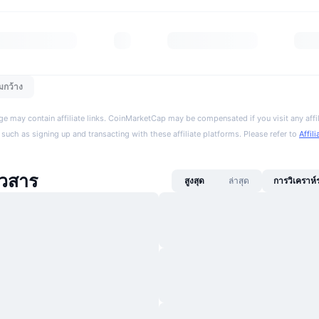
มกว้าง
ge may contain affiliate links. CoinMarketCap may be compensated if you visit any affil
 such as signing up and transacting with these affiliate platforms. Please refer to
Affil
าวสาร
สูงสุด
ล่าสุด
การวิเคราห