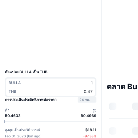
Boost
เว็บไซต์
Website
โซเชียล
สัญญา
0x595E...Bc3511
3.3
เรตติ้ง (CertiK)
สำรวจ
bscscan.com
วอลเลท
UCID
36769
ตัวแปลง BULLA เป็น THB
BULLA
ตลาด Bu
THB
การประเมินประสิทธิภาพต่อราคา
24 ชม.
ต่ำ
สูง
฿0.4633
฿0.4969
สูงสุดเป็นประวัติการณ์
฿18.11
Feb 01, 2026
(
6m ago
)
-97.38
%