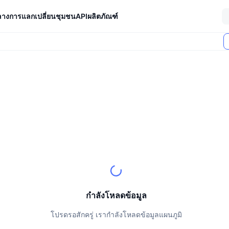
ลางการแลกเปลี่ยน
ชุมชน
API
ผลิตภัณฑ์
ตลาด (24 ชม.)
กำลังโหลดข้อมูล
โปรดรอสักครู่ เรากำลังโหลดข้อมูลแผนภูมิ