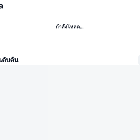
la
กำลังโหลด…
นดับต้น