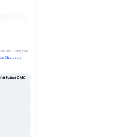
iate links and you
iate Disclosure
.
์รายวันของ CMC