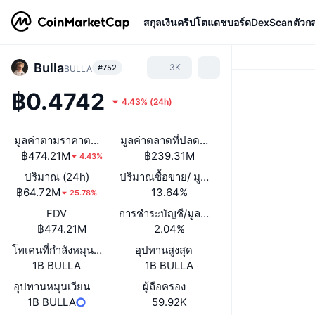
สกุลเงินคริปโต
แดชบอร์ด
DexScan
ตัวก
Bulla
3K
#752
BULLA
฿0.4742
4.43%
(
24h
)
มูลค่าตามราคาตลาด
มูลค่าตลาดที่ปลดล็อกแล้ว
฿474.21M
฿239.31M
4.43%
ปริมาณ (24h)
ปริมาณซื้อขาย/ มูลค่าหลักทรัพย์ตามราคา
฿64.72M
13.64%
25.78%
FDV
การชำระบัญชี/มูลค่าตลาด
฿474.21M
2.04%
โทเคนที่กำลังหมุนเวียนหรือถูกล็อค
อุปทานสูงสุด
1B BULLA
1B BULLA
อุปทานหมุนเวียน
ผู้ถือครอง
1B BULLA
59.92K