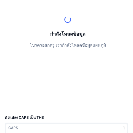
นักเทรดชั้นนำ
บทความ
เงินไหลเข้า/ไหลออกของ Exchange
DEX API
แปลงสกุลเงิน
ตารางอันดับ
Spot
เซนติเมนต์
องค์กร
จดหมายข่าว
ตัวชี้วัด
กำลังเป็นที่นิยม
ตราสารอนุพันธ์
ราคา
CMC Launch
กำลังโหลดข้อมูล
ที่กำลังจะมาถึง
ดัชนีความกลัวและความโลภ
โปรดรอสักครู่ เรากำลังโหลดข้อมูลแผนภูมิ
แหล่งข้อมูล
CMC Labs
ที่เพิ่มเข้ามาล่าสุด
ดัชนีฤดูกาลอัลท์คอยน์
CMC Max
GainersและLosers
ตัวชี้วัดวัฏจักรตลาด
เอกสาร
ข่าวเด่น
ที่มีผู้เข้าชมมากที่สุด
สัดส่วนมูลค่าตลาดรวมของบิตคอยน์เปรียบเทียบกับตลา
คำถามพบบ่อย
เทเลบอท
ความรู้สึกที่มีต่อชุมชน
ดัชนี CoinMarketCap 20
การบูรณาการ AI
ลงโฆษณา
อันดับเชน
ดัชนี CoinMarketCap 100
CMC Agent Hub
ตัวแปลง CAPS เป็น THB
ตลาดการคาดการณ์
กระแสเงินทุน ETF
วิดเจ็ตสำหรับเว็บไซต์
CAPS
ตลาดทักษะ