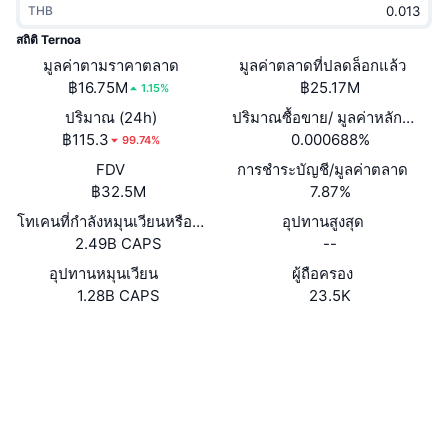
THB
กำลังเป็นที่นิยม
คริปโตฯ ETFs
การเรียนรู้
CMC MCP
สถิติ Ternoa
มูลค่าตามราคาตลาด
ใหม่
มูลค่าตลาดที่ปลดล็อกแล้ว
บิตคอยน์ ETFs
x402
ข่าว
฿16.75M
฿25.17M
1.15%
คริปโต
อีเธอเรียม ETFs
ปริมาณ (24h)
ปริมาณซื้อขาย/ มูลค่าหลักทรัพย
Academy
฿115.3
0.000688%
99.74%
การเมือง
FDV
การชำระบัญชี/มูลค่าตลาด
การวิเคราะห์ทางเทคนิค
วิจัย
฿32.5M
7.87%
สปอต
โทเคนที่กำลังหมุนเวียนหรือถูกล็อค
อุปทานสูงสุด
RSI
วิดีโอ
2.49B CAPS
--
การเงิน
MACD
อุปทานหมุนเวียน
ผู้ถือครอง
คลังคำศัพท์
1.28B CAPS
23.5K
เทคโนโลยี
Website
Whitepaper
ตราสารอนุพันธ์
แคมเปญ
เว็บไซต์
NFT
ภาพรวม
Airdrop
โซเชียล
สถิติ NFT โดยภาพรวม
การชำระบัญชี
รางวัลเพชร
0x03be...4715e2