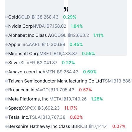
สินทรัพย์ในโลกแห่งความจริงยอดนิยม
Gold
GOLD
฿138,268.43
0.29%
Nvidia Corp
NVDA
฿7,158.02
1.84%
Alphabet Inc Class A
GOOGL
฿12,663.2
1.11%
Apple Inc.
AAPL
฿10,306.99
0.45%
Microsoft Corp
MSFT
฿16,433.87
0.55%
Silver
SILVER
฿2,041.87
0.22%
Amazon.com Inc
AMZN
฿9,264.43
0.69%
Taiwan Semiconductor Manufacturing Co Ltd
TSM
฿13,886.
Broadcom Inc
AVGO
฿13,795.43
0.52%
Meta Platforms, Inc.
META
฿19,749.26
1.28%
SpaceX
SPCX
฿3,692.23
11.17%
Tesla, Inc.
TSLA
฿10,767.38
0.82%
Berkshire Hathaway Inc Class B
BRK.B
฿17,141.4
0.07%