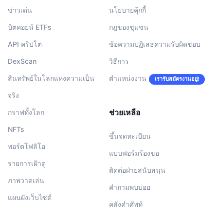
ข่าวเด่น
นโยบายคุ้กกี้
บิตคอยน์ ETFs
กฎของชุมชน
API คริปโต
ข้อความปฏิเสธความรับผิดชอบ
DexScan
วิธีการ
สินทรัพย์ในโลกแห่งความเป็น
ตำแหน่งงาน
เรารับสมัครงานอยู่!
จริง
ช่วยเหลือ
กราฟทั้งโลก
NFTs
ขึ้นจดทะเบียน
พอร์ตโฟลิโอ
แบบฟอร์มร้องขอ
รายการเฝ้าดู
ติดต่อฝ่ายสนับสนุน
ภาพวาดเล่น
คำถามพบบ่อย
แผนผังเว็บไซต์
คลังคำศัพท์