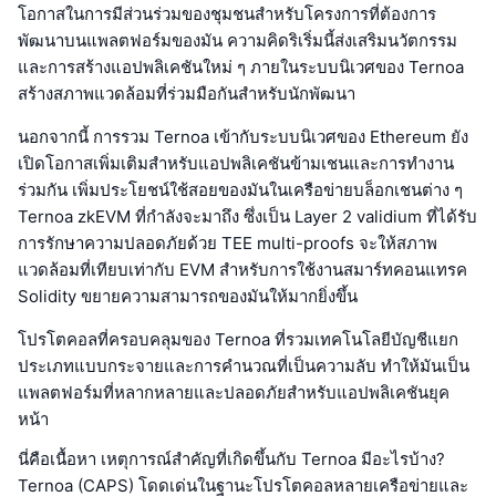
โอกาสในการมีส่วนร่วมของชุมชนสำหรับโครงการที่ต้องการ
พัฒนาบนแพลตฟอร์มของมัน ความคิดริเริ่มนี้ส่งเสริมนวัตกรรม
และการสร้างแอปพลิเคชันใหม่ ๆ ภายในระบบนิเวศของ Ternoa
สร้างสภาพแวดล้อมที่ร่วมมือกันสำหรับนักพัฒนา
นอกจากนี้ การรวม Ternoa เข้ากับระบบนิเวศของ Ethereum ยัง
เปิดโอกาสเพิ่มเติมสำหรับแอปพลิเคชันข้ามเชนและการทำงาน
ร่วมกัน เพิ่มประโยชน์ใช้สอยของมันในเครือข่ายบล็อกเชนต่าง ๆ
Ternoa zkEVM ที่กำลังจะมาถึง ซึ่งเป็น Layer 2 validium ที่ได้รับ
การรักษาความปลอดภัยด้วย TEE multi-proofs จะให้สภาพ
แวดล้อมที่เทียบเท่ากับ EVM สำหรับการใช้งานสมาร์ทคอนแทรค
Solidity ขยายความสามารถของมันให้มากยิ่งขึ้น
โปรโตคอลที่ครอบคลุมของ Ternoa ที่รวมเทคโนโลยีบัญชีแยก
ประเภทแบบกระจายและการคำนวณที่เป็นความลับ ทำให้มันเป็น
แพลตฟอร์มที่หลากหลายและปลอดภัยสำหรับแอปพลิเคชันยุค
หน้า
นี่คือเนื้อหา เหตุการณ์สำคัญที่เกิดขึ้นกับ Ternoa มีอะไรบ้าง?
Ternoa (CAPS) โดดเด่นในฐานะโปรโตคอลหลายเครือข่ายและ