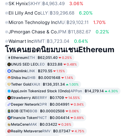
SK Hynix
SKHY
฿4,963.49
3.06%
Eli Lilly And Co
LLY
฿39,296.68
6.20%
Micron Technology Inc
MU
฿29,102.11
1.70%
JPmorgan Chase & Co
JPM
฿11,882.67
0.22%
Walmart Inc
WMT
฿3,723.04
0.64%
โทเคนยอดนิยมบนเชนEthereum
Ethereum
ETH
฿62,051.40
0.25%
UNUS SED LEO
LEO
฿323.88
0.48%
Chainlink
LINK
฿270.55
1.15%
Shiba Inu
SHIB
฿0.0001648
1.14%
Tether Gold
XAUt
฿136,351.34
1.00%
AppLovin Tokenized Stock (Ondo)
APPon
฿14,279.14
4.30%
Strawberry AI
BERRY
฿0.1709
14.55%
Deeper Network
DPR
฿0.004991
0.94%
BOB (ETH)
BOB
฿0.00002508
0.06%
Financie Token
FNCT
฿0.004414
0.69%
MetaCene
MAK
฿0.03422
0.26%
Reality Metaverse
RMV
฿0.07347
4.75%