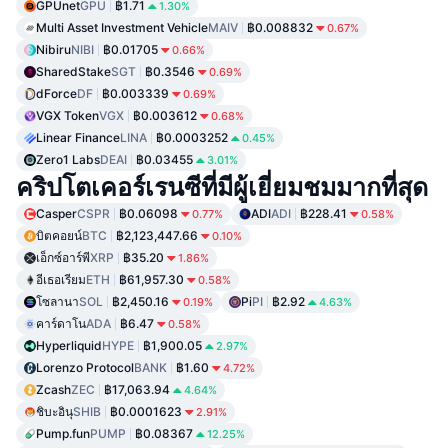
GPUnet
GPU
฿1.71
1.30%
Multi Asset Investment Vehicle
MAIV
฿0.008832
0.67%
Nibiru
NIBI
฿0.01705
0.66%
SharedStake
SGT
฿0.3546
0.69%
dForce
DF
฿0.003339
0.69%
VGX Token
VGX
฿0.003612
0.68%
Linear Finance
LINA
฿0.0003252
0.45%
Zero1 Labs
DEAI
฿0.03455
3.01%
คริปโตเคอร์เรนซีที่มีผู้เยี่ยมชมมากที่สุด
Casper
CSPR
฿0.06098
ADI
ADI
฿228.41
0.77%
0.58%
บิตคอยน์
BTC
฿2,123,447.66
0.10%
เอ็กซ์อาร์พี
XRP
฿35.20
1.86%
อีเธอเรียม
ETH
฿61,957.30
0.58%
โซลานา
SOL
฿2,450.16
Pi
PI
฿2.92
0.19%
4.63%
คาร์ดาโน
ADA
฿6.47
0.58%
Hyperliquid
HYPE
฿1,900.05
2.97%
Lorenzo Protocol
BANK
฿1.60
4.72%
Zcash
ZEC
฿17,063.94
4.64%
ชิบะอินุ
SHIB
฿0.0001623
2.91%
Pump.fun
PUMP
฿0.08367
12.25%