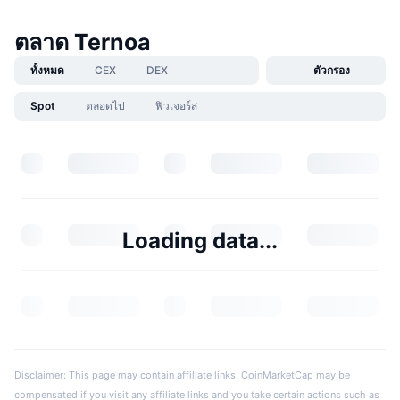
ตลาด Ternoa
ทั้งหมด
CEX
DEX
ตัวกรอง
Spot
ตลอดไป
ฟิวเจอร์ส
Loading data...
Disclaimer: This page may contain affiliate links. CoinMarketCap may be
compensated if you visit any affiliate links and you take certain actions such as