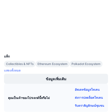
สัญญา
การขายที่กำลังจะมีขึ้น
อัตราเงินทุน
เรียนรู้และรับ
4.2
เรตติ้ง (CertiK)
Audits
ปฏิทิน
etherscan.io
สำรวจ
ปฏิทิน ICO
วอลเลท
UCID
ปฏิทินกิจกรรม
9291
แท็ก
Collectibles & NFTs
Ethereum Ecosystem
Polkadot Ecosystem
แสดงทั้งหมด
ข้อมูลเพิ่มเติม
อัพเดทข้อมูลโทเคน
ส่งการปลดล็อคโทเคน
คุณเป็นเจ้าของโปรเจกต์นี้หรือไม่
รับตราสัญลักษณ์ชุมชน