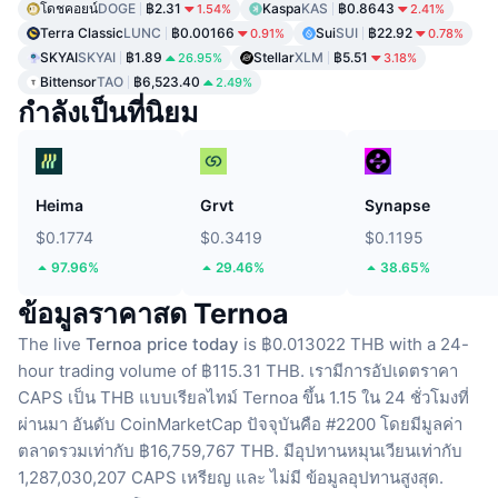
โดชคอยน์
DOGE
฿2.31
Kaspa
KAS
฿0.8643
1.54%
2.41%
Terra Classic
LUNC
฿0.00166
Sui
SUI
฿22.92
0.91%
0.78%
SKYAI
SKYAI
฿1.89
Stellar
XLM
฿5.51
26.95%
3.18%
Bittensor
TAO
฿6,523.40
2.49%
กำลังเป็นที่นิยม
Heima
Grvt
Synapse
$0.1774
$0.3419
$0.1195
97.96%
29.46%
38.65%
ข้อมูลราคาสด Ternoa
The live
Ternoa price today
is ฿0.013022 THB with a 24-
hour trading volume of ฿115.31 THB.
เรามีการอัปเดตราคา
CAPS เป็น THB แบบเรียลไทม์
Ternoa ขึ้น 1.15 ใน 24 ชั่วโมงที่
ผ่านมา
อันดับ CoinMarketCap ปัจจุบันคือ #2200 โดยมีมูลค่า
ตลาดรวมเท่ากับ ฿16,759,767 THB.
มีอุปทานหมุนเวียนเท่ากับ
1,287,030,207 CAPS เหรียญ
และ ไม่มี ข้อมูลอุปทานสูงสุด.