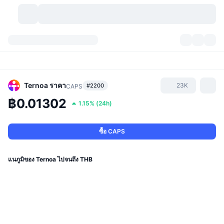
สกุลเงินคริปโต
แดชบอร์ด
สกุลเงินคริปโต
DexScan
ตลาด
อันดับ
Ternoa
ราคา
23K
#2200
CAPS
฿0.01302
1.15%
(
24h
)
สัญญาณ
ตัวกลางการแลกเปลี่ยน
หมวดหมู่
New
ภาพรวมของตลาด
กำลังมาแรง
ชุมชน
ภาพตลาดย้อนหลัง
ตลาด Spot
การซื้อขายสินทรัพย์ดิจิทัลโดยผ่านคนกลาง:
ซื้อ CAPS
ใหม่
ฟีด
API
การปลดล็อกโทเคน
จำนวนคริปโทเคอร์เรนซี
Spot
แนภูมิของ Ternoa ไปจนถึง THB
ราคาบวก
หัวข้อ
อัตราผลตอบแทน
ผลิตภัณฑ์
คลังของ บิตคอยน์
ตราสารอนุพันธ์
API
Meme Explorer
ไลฟ์สด
สินทรัพย์ในโลกแห่งความเป็นจริง
คลังของ บีเอนบี
ผลิตภัณฑ์
API คริปโต
การซื้อขายสินทรัพย์ดิจิทัลโดยไม่มีคนกลาง: