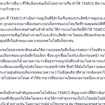
และบริการอื่น ๆ ที่ใช้บล็อกเชนเป็นไปอย่างราบรื่น ทำให้ TEMCO มีค
ย่างกว้างขวาง
tn ที่ TEMCO ดำเนินการอยู่เป็นที่รู้จักในเรื่องของประสิทธิภาพสูงแล
ytn ถูกออกแบบมาเพื่อเสนอระบบบล็อกเชนแบบไฮบริดที่รวมคุณสมบัติที่ด
ณะและบล็อกเชนส่วนตัวเข้าด้วยกัน วิธีการแบบไฮบริดนี้ทำให้ TEMC
ณธุรกรรมที่สูงได้อย่างรวดเร็วและมีประสิทธิภาพ ในขณะที่ยังคงรักษ
ูนย์ที่เป็นลักษณะเฉพาะของเทคโนโลยีบล็อกเชน
เชนโดยธรรมชาติของมันให้ความปลอดภัยที่แข็งแกร่งต่อการโจมตีจากผู
ล็อกเชนจะถูกบันทึกในบล็อก ซึ่งจะถูกเชื่อมโยงกับบล็อกก่อนหน้า ก่อให
ถเปลี่ยนแปลงได้ หมายความว่าเมื่อธุรกรรมถูกบันทึกแล้วจะไม่สามารถแ
ปลี่ยนแปลงนี้ถูกบังคับโดยการแฮชเข้ารหัส ซึ่งทำให้มั่นใจในความสมบ
ระจายศูนย์ของบล็อกเชนหมายความว่าไม่มีจุดเดียวที่สามารถล้มเหลวไ
ายไปยังหลายโหนด ทำให้ยากมากที่หน่วยงานใดหน่วยงานหนึ่งจะสามา
เป็นอีกส่วนสำคัญของเทคโนโลยีของ TEMCO สัญญาเหล่านี้ที่ดำเนิน
ตกลงที่เขียนลงในโค้ดโดยตรง ช่วยให้การทำธุรกรรมเป็นไปโดยอัตโนมัต
วางใจ ตัวอย่างเช่น ในสถานการณ์ห่วงโซ่อุปทาน สมาร์ทคอนแทรคสามา