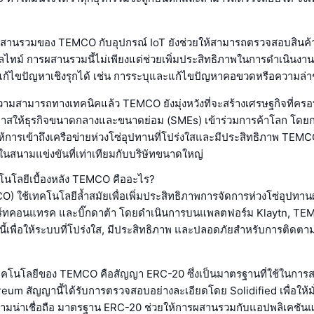
ผสานรวมของ TEMCO กับอุปกรณ์ IoT ยังช่วยให้สามารถตรวจสอบสินค้
ไทม์ การผสานรวมนี้ไม่เพียงแต่ช่วยเพิ่มประสิทธิภาพในการดำเนินงานเท
ก้ไขปัญหาเชิงรุกได้ เช่น การระบุและแก้ไขปัญหาคอขวดหรือความล่า
มสามารถทางเทคนิคแล้ว TEMCO ยังมุ่งหวังที่จะสร้างเศรษฐกิจที่ครอ
าสให้ธุรกิจขนาดกลางและขนาดย่อม (SMEs) เข้าร่วมการค้าโลก โดย
้การเข้าถึงเครือข่ายห่วงโซ่อุปทานที่โปร่งใสและมีประสิทธิภาพ TEM
นสนามแข่งขันที่เท่าเทียมกับบริษัทขนาดใหญ่
ทคโนโลยีเบื้องหลัง TEMCO คืออะไร?
ใช้เทคโนโลยีล้ำสมัยเพื่อเพิ่มประสิทธิภาพการจัดการห่วงโซ่อุปทาน
ร์ทคอนแทรค และบิ๊กดาต้า โดยดำเนินการบนแพลตฟอร์ม Klaytn, T
นี้เพื่อให้ระบบที่โปร่งใส, มีประสิทธิภาพ และปลอดภัยสำหรับการติดตา
ทคโนโลยีของ TEMCO คือสัญญา ERC-20 ซึ่งเป็นมาตรฐานที่ใช้ในการ
eum สัญญานี้ได้รับการตรวจสอบอย่างละเอียดโดย Solidified เพื่อให้
มน่าเชื่อถือ มาตรฐาน ERC-20 ช่วยให้การผสานรวมกับแอปพลิเคชั