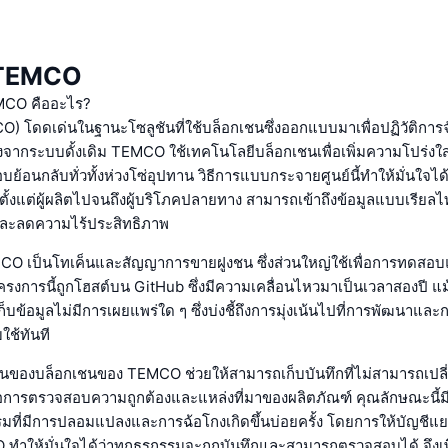
บ TEMCO
TEMCO คืออะไร?
โดดเด่นในฐานะโซลูชันที่ใช้บล็อกเชนซึ่งออกแบบมาเพื่อปฏิวัติการจ
จากระบบดั้งเดิม TEMCO ใช้เทคโนโลยีบล็อกเชนเพื่อเพิ่มความโปร่งใ
อนกลับทั่วทั้งห่วงโซ่อุปทาน วิธีการแบบกระจายศูนย์นี้ทำให้มั่นใจได้ว่
 ตั้งแต่ผู้ผลิตไปจนถึงผู้บริโภคปลายทาง สามารถเข้าถึงข้อมูลแบบเรียลไท
ละลดความไร้ประสิทธิภาพ
MCO เป็นโทเค็นและสัญญาการขายฝูงชน ซึ่งส่วนใหญ่ใช้เพื่อการทดส
งการนี้ถูกโฮสต์บน GitHub ซึ่งมีความเคลื่อนไหวมาเป็นเวลาสองปี แม
่เก็บข้อมูลไม่มีการเผยแพร่ใด ๆ ซึ่งบ่งชี้ถึงการมุ่งเน้นไปที่การพัฒนาแล
ใช้ทันที
านของบล็อกเชนของ TEMCO ช่วยให้สามารถเก็บบันทึกที่ไม่สามารถเปลี่
อการตรวจสอบความถูกต้องและแหล่งที่มาของผลิตภัณฑ์ คุณลักษณะนี้ม
รมที่มีการปลอมแปลงและการฉ้อโกงเกิดขึ้นบ่อยครั้ง โดยการให้บัญชีแย
ทำให้มั่นใจได้ว่าทุกธุรกรรมจะถูกบันทึกและสามารถตรวจสอบได้ จึงเพ