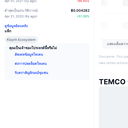
Apr 01, 2021
(
5y ago
)
-99.45
%
ต่ำสุดเป็นประวัติการณ์
฿0.004282
Apr 21, 2020
(
6y ago
)
+
51.39
%
ดูข้อมูลย้อนหลัง
แท็ก
Klaytn Ecosystem
แสดงเต็มควา
คุณเป็นเจ้าของโปรเจกต์นี้หรือไม่
อัพเดทข้อมูลโทเคน
Disclaimer: This pa
take certain actions
ส่งการปลดล็อคโทเคน
รับตราสัญลักษณ์ชุมชน
TEMCO ข