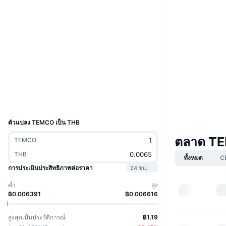
Boost
เว็บไซต์
Website
โซเชียล
สัญญา
0x3b3b...e3cc2e
3.3
เรตติ้ง (CertiK)
kaiascan.io
สำรวจ
UCID
3722
ตัวแปลง TEMCO เป็น THB
ตลาด T
TEMCO
THB
ทั้งหมด
C
การประเมินประสิทธิภาพต่อราคา
24 ชม.
ต่ำ
สูง
฿0.006391
฿0.006616
สูงสุดเป็นประวัติการณ์
฿1.19