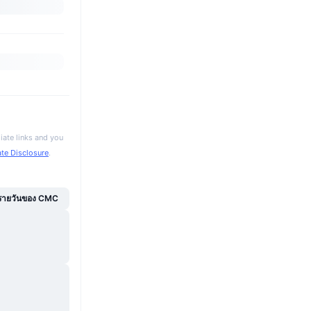
iate links and you
iate Disclosure
.
์รายวันของ CMC