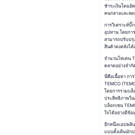
ชำระเงินโดยอัต
คนกลางและลดค
การวิเคราะห์บิ๊
อุปทาน โดยการ
สามารถปรับปรุง
สินค้าคงคลังได
จำนวนโทเคน TEMC
ตลาดอย่างจำก
นี่คือเนื้อหา 
TEMCO (TEMCO) 
โดยการรวมบล็อ
ประสิทธิภาพในอ
บล็อกเชน TEMCO
ใจได้อย่างมีข้อ
อีกหนึ่งแอปพลิ
แบบดั้งเดิมมั