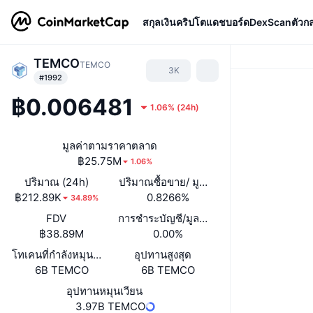
สกุลเงินคริปโต
แดชบอร์ด
DexScan
ตัวก
TEMCO
TEMCO
3K
#1992
฿0.006481
1.06%
(
24h
)
มูลค่าตามราคาตลาด
฿25.75M
1.06%
ปริมาณ (24h)
ปริมาณซื้อขาย/ มูลค่าหลักทรัพย์ตามราคา
฿212.89K
0.8266%
34.89%
FDV
การชำระบัญชี/มูลค่าตลาด
฿38.89M
0.00%
โทเคนที่กำลังหมุนเวียนหรือถูกล็อค
อุปทานสูงสุด
6B TEMCO
6B TEMCO
อุปทานหมุนเวียน
3.97B TEMCO