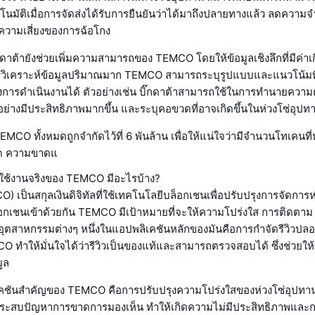
โนมัติเมื่อการจัดส่งได้รับการยืนยันว่าได้มาถึงปลายทางแล้ว ลดความจ
วามเสี่ยงของการฉ้อโกง
กดาต้ายังช่วยเพิ่มความสามารถของ TEMCO โดยให้ข้อมูลเชิงลึกที่มีค่าเกี
วิเคราะห์ข้อมูลปริมาณมาก TEMCO สามารถระบุรูปแบบและแนวโน้มที่ช
การดำเนินงานได้ ตัวอย่างเช่น บิ๊กดาต้าสามารถใช้ในการทำนายความต
้อย่างมีประสิทธิภาพมากขึ้น และระบุคอขวดที่อาจเกิดขึ้นในห่วงโซ่อุปท
O ทั้งหมดถูกจำกัดไว้ที่ 6 พันล้าน เพื่อให้แน่ใจว่ามีจำนวนโทเคนที่ห
ัด ความขาดแ
การใช้งานจริงของ TEMCO มีอะไรบ้าง?
เป็นสกุลเงินดิจิทัลที่ใช้เทคโนโลยีบล็อกเชนเพื่อปรับปรุงการจัดการห
กเชนเข้าด้วยกัน TEMCO มีเป้าหมายที่จะให้ความโปร่งใส การติดตาม
ุตสาหกรรมต่างๆ หนึ่งในแอปพลิเคชันหลักของมันคือการกำจัดรีวิวปล
 ทำให้มั่นใจได้ว่ารีวิวเป็นของแท้และสามารถตรวจสอบได้ ซึ่งช่วยให้ผ
มูล
เคชันสำคัญของ TEMCO คือการปรับปรุงความโปร่งใสของห่วงโซ่อุปทาน
กประสบปัญหาการขาดการมองเห็น ทำให้เกิดความไม่มีประสิทธิภาพและก