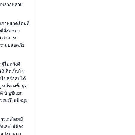
วามหลากหลาย
ะสภาพแวดล้อมที่
ีที่สุดของ
O สามารถ
าความปลอดภัย
้ไม่หวังดี
้เกิดเป็นโซ่
ก้ไขหรือลบได้
ูรณ์ของข้อมูล
ด้ บัญชีแยก
รถแก้ไขข้อมูล
การเองโดยมี
ิและไม่ต้อง
รถปล่อยการ