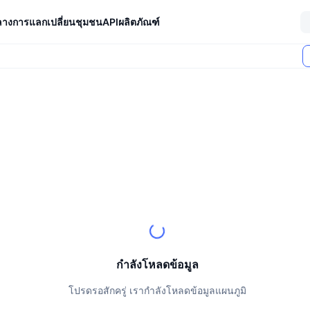
ลางการแลกเปลี่ยน
ชุมชน
API
ผลิตภัณฑ์
ตลาด (24 ชม.)
กำลังโหลดข้อมูล
โปรดรอสักครู่ เรากำลังโหลดข้อมูลแผนภูมิ