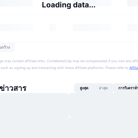
Loading data...
มกว้าง
ge may contain affiliate links. CoinMarketCap may be compensated if you visit any affil
 such as signing up and transacting with these affiliate platforms. Please refer to
Affil
่าวสาร
สูงสุด
ล่าสุด
การวิเคราห