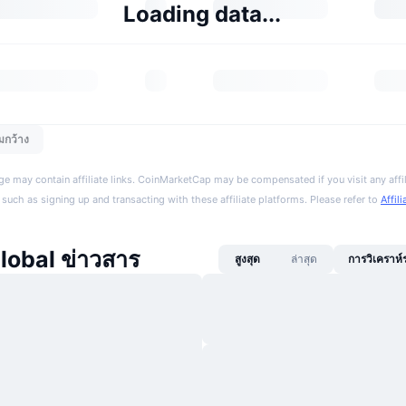
Loading data...
มกว้าง
ge may contain affiliate links. CoinMarketCap may be compensated if you visit any affil
 such as signing up and transacting with these affiliate platforms. Please refer to
Affil
obal ข่าวสาร
สูงสุด
ล่าสุด
การวิเคราห