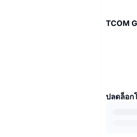
TCOM G
ปลดล็อก