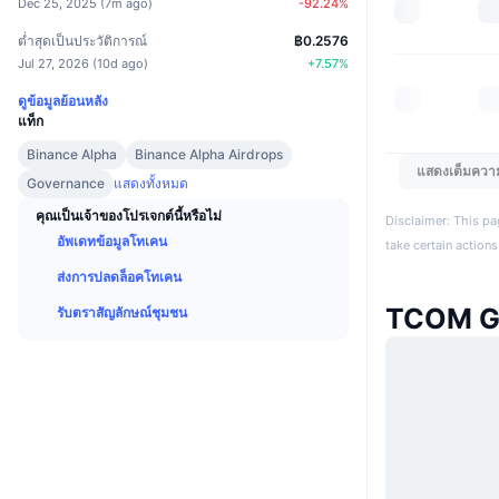
Dec 25, 2025
(
7m ago
)
-92.24
%
ต่ำสุดเป็นประวัติการณ์
฿0.2576
Jul 27, 2026
(
10d ago
)
+
7.57
%
ดูข้อมูลย้อนหลัง
แท็ก
Binance Alpha
Binance Alpha Airdrops
แสดงเต็มควา
Governance
แสดงทั้งหมด
คุณเป็นเจ้าของโปรเจกต์นี้หรือไม่
Disclaimer: This pa
อัพเดทข้อมูลโทเคน
take certain actions
ส่งการปลดล็อคโทเคน
TCOM Gl
รับตราสัญลักษณ์ชุมชน