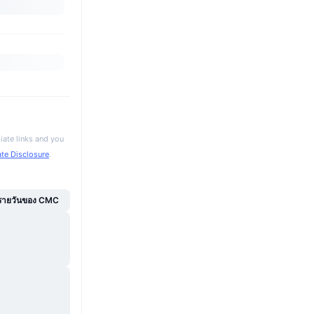
iate links and you
iate Disclosure
.
์รายวันของ CMC