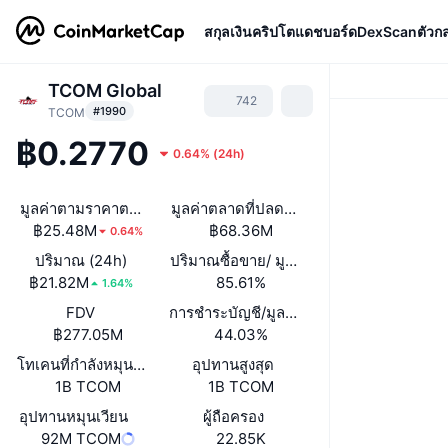
สกุลเงินคริปโต
แดชบอร์ด
DexScan
ตัวก
TCOM Global
742
#1990
TCOM
฿0.2770
0.64%
(
24h
)
มูลค่าตามราคาตลาด
มูลค่าตลาดที่ปลดล็อกแล้ว
฿25.48M
฿68.36M
0.64%
ปริมาณ (24h)
ปริมาณซื้อขาย/ มูลค่าหลักทรัพย์ตามราคา
฿21.82M
85.61%
1.64%
FDV
การชำระบัญชี/มูลค่าตลาด
฿277.05M
44.03%
โทเคนที่กำลังหมุนเวียนหรือถูกล็อค
อุปทานสูงสุด
1B TCOM
1B TCOM
อุปทานหมุนเวียน
ผู้ถือครอง
92M TCOM
22.85K