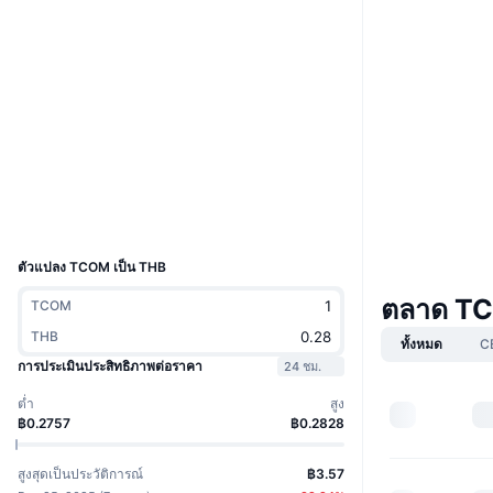
Boost
เว็บไซต์
Website
โซเชียล
สัญญา
0xc23d...885d84
3.5
เรตติ้ง (CertiK)
สำรวจ
bscscan.com
วอลเลท
UCID
37739
ตัวแปลง TCOM เป็น THB
ตลาด TC
TCOM
THB
ทั้งหมด
C
การประเมินประสิทธิภาพต่อราคา
24 ชม.
ต่ำ
สูง
฿0.2757
฿0.2828
สูงสุดเป็นประวัติการณ์
฿3.57