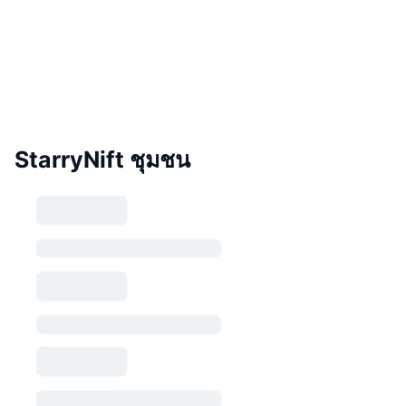
StarryNift ชุมชน