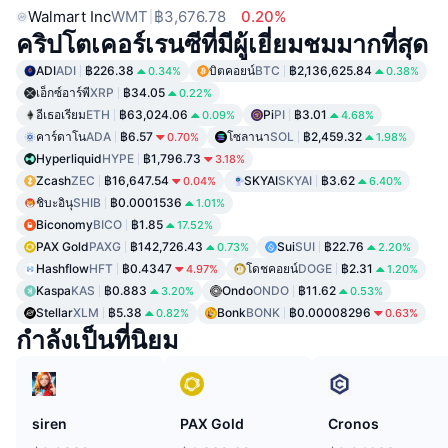
Walmart Inc
WMT
฿3,676.78
0.20%
คริปโตเคอร์เรนซีที่มีผู้เยี่ยมชมมากที่สุด
ADI
ADI
฿226.38
บิตคอยน์
BTC
฿2,136,625.84
0.34%
0.38%
เอ็กซ์อาร์พี
XRP
฿34.05
0.22%
อีเธอเรียม
ETH
฿63,024.06
Pi
PI
฿3.01
0.09%
4.68%
คาร์ดาโน
ADA
฿6.57
โซลานา
SOL
฿2,459.32
0.70%
1.98%
Hyperliquid
HYPE
฿1,796.73
3.18%
Zcash
ZEC
฿16,647.54
SKYAI
SKYAI
฿3.62
0.04%
6.40%
ชิบะอินุ
SHIB
฿0.0001536
1.01%
Biconomy
BICO
฿1.85
17.52%
PAX Gold
PAXG
฿142,726.43
Sui
SUI
฿22.76
0.73%
2.20%
Hashflow
HFT
฿0.4347
โดชคอยน์
DOGE
฿2.31
4.97%
1.20%
Kaspa
KAS
฿0.883
Ondo
ONDO
฿11.62
3.20%
0.53%
Stellar
XLM
฿5.38
Bonk
BONK
฿0.00008296
0.82%
0.63%
กำลังเป็นที่นิยม
siren
PAX Gold
Cronos