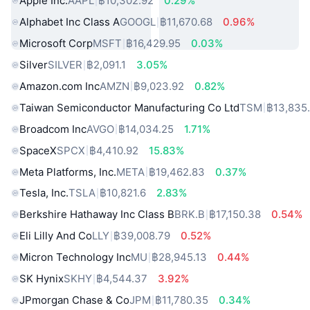
Apple Inc.
AAPL
฿10,302.92
0.29%
Alphabet Inc Class A
GOOGL
฿11,670.68
0.96%
Microsoft Corp
MSFT
฿16,429.95
0.03%
Silver
SILVER
฿2,091.1
3.05%
Amazon.com Inc
AMZN
฿9,023.92
0.82%
Taiwan Semiconductor Manufacturing Co Ltd
TSM
฿13,835
Broadcom Inc
AVGO
฿14,034.25
1.71%
SpaceX
SPCX
฿4,410.92
15.83%
Meta Platforms, Inc.
META
฿19,462.83
0.37%
Tesla, Inc.
TSLA
฿10,821.6
2.83%
Berkshire Hathaway Inc Class B
BRK.B
฿17,150.38
0.54%
Eli Lilly And Co
LLY
฿39,008.79
0.52%
Micron Technology Inc
MU
฿28,945.13
0.44%
SK Hynix
SKHY
฿4,544.37
3.92%
JPmorgan Chase & Co
JPM
฿11,780.35
0.34%