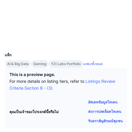
นักเทรดชั้นนำ
บทความ
เงินไหลเข้า/ไหลออกของ Exchange
DEX API
แปลงสกุลเงิน
ตารางอันดับ
Spot
โซเชียล
เซนติเมนต์
องค์กร
จดหมายข่าว
ตัวชี้วัด
กำลังเป็นที่นิยม
ตราสารอนุพันธ์
สัญญา
0x5c46...8480a6
สำรวจ
bscscan.com
ราคา
CMC Launch
ที่กำลังจะมาถึง
ดัชนีความกลัวและความโลภ
วอลเลท
UCID
แหล่งข้อมูล
CMC Labs
12830
ที่เพิ่มเข้ามาล่าสุด
ดัชนีฤดูกาลอัลท์คอยน์
แท็ก
CMC Max
GainersและLosers
ตัวชี้วัดวัฏจักรตลาด
AI & Big Data
Gaming
YZi Labs Portfolio
แสดงทั้งหมด
เอกสาร
ข่าวเด่น
This is a preview page.
ที่มีผู้เข้าชมมากที่สุด
สัดส่วนมูลค่าตลาดรวมของบิตคอยน์เปรียบเทียบกับตลา
คำถามพบบ่อย
For more details on listing tiers, refer to
Listings Review
เทเลบอท
Criteria Section B - (3).
ความรู้สึกที่มีต่อชุมชน
ดัชนี CoinMarketCap 20
การบูรณาการ AI
ลงโฆษณา
อัพเดทข้อมูลโทเคน
อันดับเชน
ดัชนี CoinMarketCap 100
ส่งการปลดล็อคโทเคน
คุณเป็นเจ้าของโปรเจกต์นี้หรือไม่
CMC Agent Hub
รับตราสัญลักษณ์ชุมชน
ตลาดการคาดการณ์
กระแสเงินทุน ETF
วิดเจ็ตสำหรับเว็บไซต์
ตลาดทักษะ