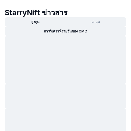
กำลังเป็นที่นิยม
คริปโตฯ ETFs
การเรียนรู้
CMC MCP
StarryNift ข่าวสาร
ใหม่
บิตคอยน์ ETFs
สูงสุด
ล่าสุด
x402
ข่าว
การวิเคราห์รายวันของ CMC
คริปโต
อีเธอเรียม ETFs
Academy
การเมือง
การวิเคราะห์ทางเทคนิค
วิจัย
สปอต
RSI
วิดีโอ
การเงิน
MACD
คลังคำศัพท์
เทคโนโลยี
ตราสารอนุพันธ์
แคมเปญ
NFT
ภาพรวม
Airdrop
สถิติ NFT โดยภาพรวม
การชำระบัญชี
รางวัลเพชร