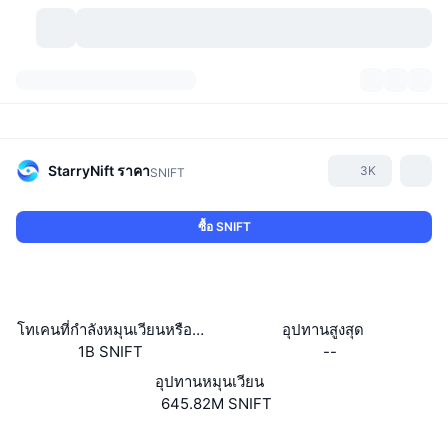
สกุลเงินคริปโต
แดชบอร์ด
สกุลเงินคริปโต
DexScan
ตลาด
อันดับ
StarryNift
ราคา
3K
SNIFT
สัญญาณ
ตัวกลางการแลกเปลี่ยน
หมวดหมู่
New
ภาพรวมของตลาด
ซื้อ SNIFT
กำลังมาแรง
ชุมชน
ภาพตลาดย้อนหลัง
ตลาด Spot
การซื้อขายสินทรัพย์ดิจิทัลโดยผ่านคนกลาง:
ใหม่
ฟีด
API
การปลดล็อกโทเคน
จำนวนคริปโทเคอร์เรนซี
Spot
โทเคนที่กำลังหมุนเวียนหรือถูกล็อค
อุปทานสูงสุด
1B SNIFT
--
ราคาบวก
หัวข้อ
อัตราผลตอบแทน
ผลิตภัณฑ์
คลังของ บิตคอยน์
ตราสารอนุพันธ์
API
อุปทานหมุนเวียน
Meme Explorer
645.82M SNIFT
ไลฟ์สด
สินทรัพย์ในโลกแห่งความเป็นจริง
คลังของ บีเอนบี
ผลิตภัณฑ์
API คริปโต
การซื้อขายสินทรัพย์ดิจิทัลโดยไม่มีคนกลาง:
เว็บไซต์
Website
Whitepaper