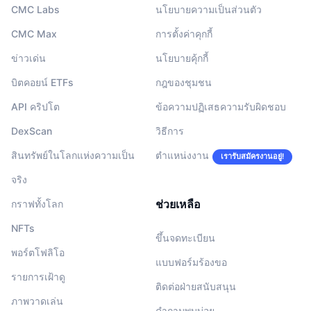
CMC Labs
นโยบายความเป็นส่วนตัว
CMC Max
การตั้งค่าคุกกี้
ข่าวเด่น
นโยบายคุ้กกี้
บิตคอยน์ ETFs
กฎของชุมชน
API คริปโต
ข้อความปฏิเสธความรับผิดชอบ
DexScan
วิธีการ
สินทรัพย์ในโลกแห่งความเป็น
ตำแหน่งงาน
เรารับสมัครงานอยู่!
จริง
ช่วยเหลือ
กราฟทั้งโลก
NFTs
ขึ้นจดทะเบียน
พอร์ตโฟลิโอ
แบบฟอร์มร้องขอ
รายการเฝ้าดู
ติดต่อฝ่ายสนับสนุน
ภาพวาดเล่น
คำถามพบบ่อย