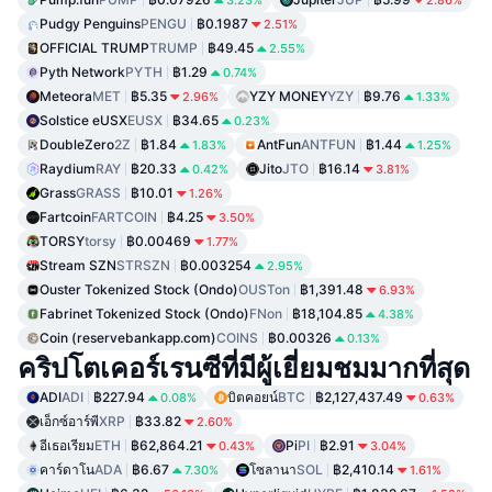
Pudgy Penguins
PENGU
฿0.1987
2.51%
OFFICIAL TRUMP
TRUMP
฿49.45
2.55%
Pyth Network
PYTH
฿1.29
0.74%
Meteora
MET
฿5.35
YZY MONEY
YZY
฿9.76
2.96%
1.33%
Solstice eUSX
EUSX
฿34.65
0.23%
DoubleZero
2Z
฿1.84
AntFun
ANTFUN
฿1.44
1.83%
1.25%
Raydium
RAY
฿20.33
Jito
JTO
฿16.14
0.42%
3.81%
Grass
GRASS
฿10.01
1.26%
Fartcoin
FARTCOIN
฿4.25
3.50%
TORSY
torsy
฿0.00469
1.77%
Stream SZN
STRSZN
฿0.003254
2.95%
Ouster Tokenized Stock (Ondo)
OUSTon
฿1,391.48
6.93%
Fabrinet Tokenized Stock (Ondo)
FNon
฿18,104.85
4.38%
Coin (reservebankapp.com)
COINS
฿0.00326
0.13%
คริปโตเคอร์เรนซีที่มีผู้เยี่ยมชมมากที่สุด
ADI
ADI
฿227.94
บิตคอยน์
BTC
฿2,127,437.49
0.08%
0.63%
เอ็กซ์อาร์พี
XRP
฿33.82
2.60%
อีเธอเรียม
ETH
฿62,864.21
Pi
PI
฿2.91
0.43%
3.04%
คาร์ดาโน
ADA
฿6.67
โซลานา
SOL
฿2,410.14
7.30%
1.61%