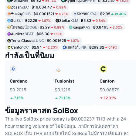
Heima
HEI
฿6.32
Hyperliquid
HYPE
฿1,832.67
56.13%
1.52%
Zcash
ZEC
฿16,634.47
0.99%
ชิบะอินุ
SHIB
฿0.0001521
SKYAI
SKYAI
฿2.95
4.75%
19.40%
Sui
SUI
฿22.26
Stellar
XLM
฿5.33
1.97%
0.84%
โดชคอยน์
DOGE
฿2.29
Kaspa
KAS
฿0.8465
0.88%
2.32%
Audiera
BEAT
฿66.30
1.19%
Terra Classic
LUNC
฿0.001626
1.07%
Canton
CC
฿2.94
เชนลิงก์
LINK
฿269.82
12.20%
0.19%
กำลังเป็นที่นิยม
Cardano
Fusionist
Canton
$0.2015
$0.1216
$0.08879
7.15%
71.13%
12.31%
ข้อมูลราคาสด SolBox
The live
SolBox price today
is ฿0.000237 THB with a 24-
hour trading volume of ไม่มีข้อมูล.
เรามีการอัปเดตราคา
SOLBOX เป็น THB แบบเรียลไทม์
SolBox ไม่มีการเปลี่ยนแปลง