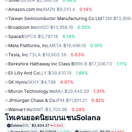
Silver
SILVER
฿2,089.59
0.66%
Amazon.com Inc
AMZN
฿9,010.4
0.14%
Taiwan Semiconductor Manufacturing Co Ltd
TSM
฿13,909
Broadcom Inc
AVGO
฿13,958.18
0.55%
SpaceX
SPCX
฿3,787.18
6.14%
Meta Platforms, Inc.
META
฿19,496.19
0.19%
Tesla, Inc.
TSLA
฿10,603.39
0.63%
Berkshire Hathaway Inc Class B
BRK.B
฿17,306.73
1.11%
Eli Lilly And Co
LLY
฿39,410.19
1.89%
SK Hynix
SKHY
฿4,768
4.97%
Micron Technology Inc
MU
฿29,445.59
1.31%
JPmorgan Chase & Co
JPM
฿11,801.21
0.82%
Walmart Inc
WMT
฿3,703.96
0.24%
โทเคนยอดนิยมบนเชนSolana
Solana
SOL
฿2,404.37
0.94%
Pump.fun
PUMP
฿0.07926
Jupiter
JUP
฿5.99
3.23%
2.86%