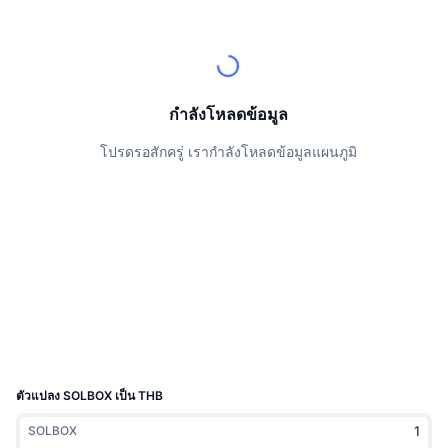
นักเทรดชั้นนำ
บทความ
เงินไหลเข้า/ไหลออกของ Exchange
DEX API
แปลงสกุลเงิน
ตารางอันดับ
Spot
เซนติเมนต์
องค์กร
จดหมายข่าว
ตัวชี้วัด
กำลังเป็นที่นิยม
ตราสารอนุพันธ์
ราคา
CMC Launch
กำลังโหลดข้อมูล
ที่กำลังจะมาถึง
ดัชนีความกลัวและความโลภ
โปรดรอสักครู่ เรากำลังโหลดข้อมูลแผนภูมิ
แหล่งข้อมูล
CMC Labs
ที่เพิ่มเข้ามาล่าสุด
ดัชนีฤดูกาลอัลท์คอยน์
CMC Max
GainersและLosers
ตัวชี้วัดวัฏจักรตลาด
เอกสาร
ข่าวเด่น
ที่มีผู้เข้าชมมากที่สุด
สัดส่วนมูลค่าตลาดรวมของบิตคอยน์เปรียบเทียบกับตลา
คำถามพบบ่อย
เทเลบอท
ความรู้สึกที่มีต่อชุมชน
ดัชนี CoinMarketCap 20
การบูรณาการ AI
ลงโฆษณา
อันดับเชน
ดัชนี CoinMarketCap 100
CMC Agent Hub
ตัวแปลง SOLBOX เป็น THB
ตลาดการคาดการณ์
กระแสเงินทุน ETF
วิดเจ็ตสำหรับเว็บไซต์
SOLBOX
ตลาดทักษะ