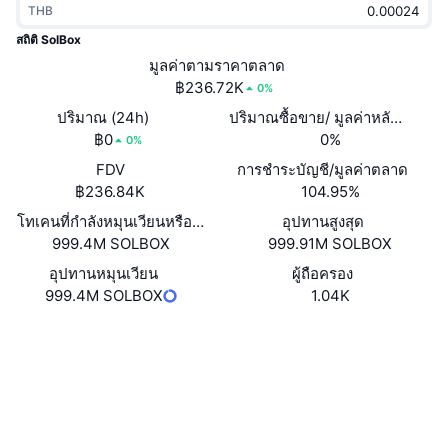
THB
กำลังเป็นที่นิยม
คริปโตฯ ETFs
การเรียนรู้
CMC MCP
สถิติ SolBox
ใหม่
มูลค่าตามราคาตลาด
บิตคอยน์ ETFs
x402
ข่าว
฿236.72K
0%
คริปโต
อีเธอเรียม ETFs
ปริมาณ (24h)
ปริมาณซื้อขาย/ มูลค่าหลักทรัพย
Academy
฿0
0%
0%
การเมือง
FDV
การชำระบัญชี/มูลค่าตลาด
การวิเคราะห์ทางเทคนิค
วิจัย
฿236.84K
104.95%
สปอต
โทเคนที่กำลังหมุนเวียนหรือถูกล็อค
อุปทานสูงสุด
RSI
วิดีโอ
999.4M SOLBOX
999.91M SOLBOX
การเงิน
MACD
อุปทานหมุนเวียน
ผู้ถือครอง
คลังคำศัพท์
999.4M SOLBOX
1.04K
เทคโนโลยี
เว็บไซต์
Website
ตราสารอนุพันธ์
แคมเปญ
โซเชียล
NFT
ภาพรวม
สัญญา
8a5NY9...1dpump
Airdrop
2.8
เรตติ้ง (CertiK)
สถิติ NFT โดยภาพรวม
การชำระบัญชี
สำรวจ
solscan.io
รางวัลเพชร