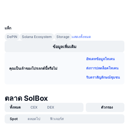
การขายที่กำลังจะมีขึ้น
วอลเลท
อัตราเงินทุน
เรียนรู้และรับ
UCID
36836
ปฏิทิน
แท็ก
DePIN
Solana Ecosystem
Storage
แสดงทั้งหมด
ปฏิทิน ICO
ข้อมูลเพิ่มเติม
ปฏิทินกิจกรรม
อัพเดทข้อมูลโทเคน
ส่งการปลดล็อคโทเคน
คุณเป็นเจ้าของโปรเจกต์นี้หรือไม่
รับตราสัญลักษณ์ชุมชน
ตลาด SolBox
ทั้งหมด
CEX
DEX
ตัวกรอง
Spot
ตลอดไป
ฟิวเจอร์ส