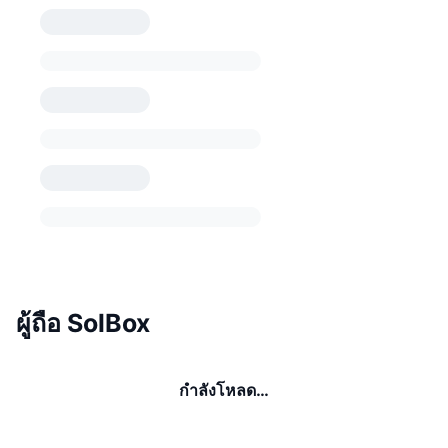
ผู้ถือ SolBox
กำลังโหลด…