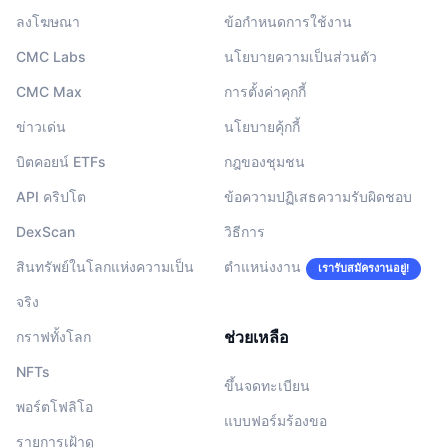
ลงโฆษณา
ข้อกำหนดการใช้งาน
CMC Labs
นโยบายความเป็นส่วนตัว
CMC Max
การตั้งค่าคุกกี้
ข่าวเด่น
นโยบายคุ้กกี้
บิตคอยน์ ETFs
กฎของชุมชน
API คริปโต
ข้อความปฏิเสธความรับผิดชอบ
DexScan
วิธีการ
สินทรัพย์ในโลกแห่งความเป็น
ตำแหน่งงาน
เรารับสมัครงานอยู่!
จริง
ช่วยเหลือ
กราฟทั้งโลก
NFTs
ขึ้นจดทะเบียน
พอร์ตโฟลิโอ
แบบฟอร์มร้องขอ
รายการเฝ้าดู