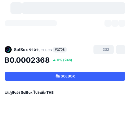
สกุลเงินคริปโต
แดชบอร์ด
สกุลเงินคริปโต
DexScan
ตลาด
อันดับ
SolBox
ราคา
382
#3708
SOLBOX
฿0.0002368
0%
(
24h
)
สัญญาณ
ตัวกลางการแลกเปลี่ยน
หมวดหมู่
New
ภาพรวมของตลาด
กำลังมาแรง
ชุมชน
ภาพตลาดย้อนหลัง
ตลาด Spot
การซื้อขายสินทรัพย์ดิจิทัลโดยผ่านคนกลาง:
ซื้อ SOLBOX
ใหม่
ฟีด
API
การปลดล็อกโทเคน
จำนวนคริปโทเคอร์เรนซี
Spot
แนภูมิของ SolBox ไปจนถึง THB
ราคาบวก
หัวข้อ
อัตราผลตอบแทน
ผลิตภัณฑ์
คลังของ บิตคอยน์
ตราสารอนุพันธ์
API
Meme Explorer
ไลฟ์สด
สินทรัพย์ในโลกแห่งความเป็นจริง
คลังของ บีเอนบี
ผลิตภัณฑ์
API คริปโต
การซื้อขายสินทรัพย์ดิจิทัลโดยไม่มีคนกลาง: