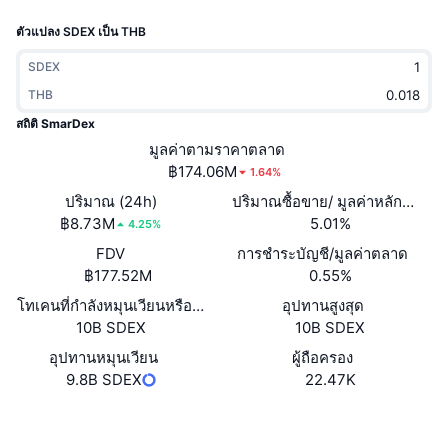
กำลังเป็นที่นิยม
คริปโตฯ ETFs
ตัวแปลง SDEX เป็น THB
การเรียนรู้
CMC MCP
ใหม่
บิตคอยน์ ETFs
SDEX
x402
ข่าว
THB
คริปโต
อีเธอเรียม ETFs
สถิติ SmarDex
Academy
มูลค่าตามราคาตลาด
การเมือง
฿174.06M
1.64%
การวิเคราะห์ทางเทคนิค
วิจัย
ปริมาณ (24h)
ปริมาณซื้อขาย/ มูลค่าหลักทรัพย
สปอต
฿8.73M
5.01%
RSI
วิดีโอ
4.25%
FDV
การชำระบัญชี/มูลค่าตลาด
การเงิน
MACD
คลังคำศัพท์
฿177.52M
0.55%
โทเคนที่กำลังหมุนเวียนหรือถูกล็อค
เทคโนโลยี
อุปทานสูงสุด
10B SDEX
10B SDEX
ตราสารอนุพันธ์
แคมเปญ
อุปทานหมุนเวียน
ผู้ถือครอง
NFT
9.8B SDEX
22.47K
ภาพรวม
Airdrop
สถิติ NFT โดยภาพรวม
เว็บไซต์
Website
Whitepaper
การชำระบัญชี
รางวัลเพชร
โซเชียล