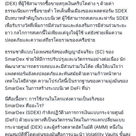
(DEX) ที่ผู้ใช้สามารถซื้อขายสกุลเงินคริปโตต่าง ๆ ด้วยค่า
ธรรมเนียมการซื้อขายต่ำ โทเค็นพื้นเมืองของแพลตฟอร์ม SDEX
มีบทบาทสำคัญในระบบนิเวศ ผู้ใช้สามารถสเตกและฟาร์ม SDEX
เพื่อรับรางวัลที่เพิ่มการมีส่วนร่วมและส่งเสริมการมีส่วนร่วมระยะ
ยาว กลไกการสเตกนี้ไม่เพียงแต่จูงใจผู้ใช้ แต่ยังช่วยเพิ่มความ
ปลอดภัยและความเสถียรโดยรวมของเครือข่าย
ธรรมชาติแบบโอเพนซอร์สของสัญญาอัจฉริยะ (SC) ของ
SmarDex ช่วยให้มีการปรับปรุงและนวัตกรรมอย่างต่อเนื่อง นัก
พัฒนาสามารถตรวจสอบและมีส่วนร่วมในโค้ด เพื่อให้แน่ใจว่า
แพลตฟอร์มยังคงปลอดภัยและทันสมัยด้วยความก้าวหน้าทาง
เทคโนโลยีล่าสุด ความโปร่งใสนี้เป็นรากฐานของความมุ่งมั่นของ
SmarDex ในการสร้างระบบนิเวศ DeFi ที่น่า
นี่คือเนื้อหา: การใช้งานในโลกแห่งความเป็นจริงของ
SmarDex คืออะไร?
SmarDex (SDEX) กำลังปฏิวัติวงการการเงินแบบกระจายศูนย์
(DeFi) ด้วยแนวทางที่เป็นนวัตกรรมใหม่ในการแลกเปลี่ยนแบบ
กระจายศูนย์ (DEX) และผู้สร้างตลาดอัตโนมัติ (AMM) หนึ่งใน
คุณสมบัติที่โดดเด่นของมันคือการแนะนำ Volatility Vaults ขั้นสูง