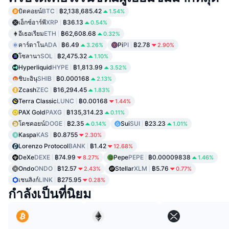
บิตคอยน์
BTC
฿2,138,685.42
1.54%
เอ็กซ์อาร์พี
XRP
฿36.13
0.54%
อีเธอเรียม
ETH
฿62,608.68
0.32%
คาร์ดาโน
ADA
฿6.49
Pi
PI
฿2.78
3.26%
2.90%
โซลานา
SOL
฿2,475.32
1.10%
Hyperliquid
HYPE
฿1,813.99
3.52%
ชิบะอินุ
SHIB
฿0.000168
2.13%
Zcash
ZEC
฿16,294.45
1.83%
Terra Classic
LUNC
฿0.00168
1.44%
PAX Gold
PAXG
฿135,314.23
0.11%
โดชคอยน์
DOGE
฿2.35
Sui
SUI
฿23.23
0.14%
1.01%
Kaspa
KAS
฿0.8755
2.30%
Lorenzo Protocol
BANK
฿1.42
12.68%
DeXe
DEXE
฿74.99
Pepe
PEPE
฿0.00009838
8.27%
1.46%
Ondo
ONDO
฿12.57
Stellar
XLM
฿5.76
2.43%
0.77%
เชนลิงก์
LINK
฿275.95
0.28%
กำลังเป็นที่นิยม