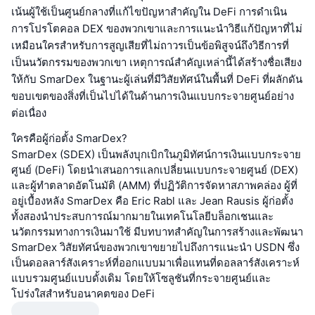
เน้นผู้ใช้เป็นศูนย์กลางที่แก้ไขปัญหาสำคัญใน DeFi การดำเนิน
การโปรโตคอล DEX ของพวกเขาและการแนะนำวิธีแก้ปัญหาที่ไม่
เหมือนใครสำหรับการสูญเสียที่ไม่ถาวรเป็นข้อพิสูจน์ถึงวิธีการที่
เป็นนวัตกรรมของพวกเขา เหตุการณ์สำคัญเหล่านี้ได้สร้างชื่อเสียง
ให้กับ SmarDex ในฐานะผู้เล่นที่มีวิสัยทัศน์ในพื้นที่ DeFi ที่ผลักดัน
ขอบเขตของสิ่งที่เป็นไปได้ในด้านการเงินแบบกระจายศูนย์อย่าง
ต่อเนื่อง
ใครคือผู้ก่อตั้ง SmarDex?
SmarDex (SDEX) เป็นพลังบุกเบิกในภูมิทัศน์การเงินแบบกระจาย
ศูนย์ (DeFi) โดยนำเสนอการแลกเปลี่ยนแบบกระจายศูนย์ (DEX)
และผู้ทำตลาดอัตโนมัติ (AMM) ที่ปฏิวัติการจัดหาสภาพคล่อง ผู้ที่
อยู่เบื้องหลัง SmarDex คือ Eric Rabl และ Jean Rausis ผู้ก่อตั้ง
ทั้งสองนำประสบการณ์มากมายในเทคโนโลยีบล็อกเชนและ
นวัตกรรมทางการเงินมาใช้ มีบทบาทสำคัญในการสร้างและพัฒนา
SmarDex วิสัยทัศน์ของพวกเขาขยายไปถึงการแนะนำ USDN ซึ่ง
เป็นดอลลาร์สังเคราะห์ที่ออกแบบมาเพื่อแทนที่ดอลลาร์สังเคราะห์
แบบรวมศูนย์แบบดั้งเดิม โดยให้โซลูชันที่กระจายศูนย์และ
โปร่งใสสำหรับอนาคตของ DeFi