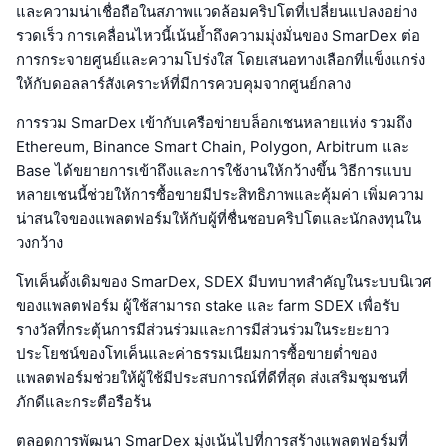
และความน่าเชื่อถือในสภาพแวดล้อมคริปโตที่เปลี่ยนแปลงอย่าง
รวดเร็ว การเคลื่อนไหวนี้เน้นย้ำถึงความมุ่งมั่นของ SmarDex ต่อ
การกระจายศูนย์และความโปร่งใส โดยเสนอทางเลือกที่แข็งแกร่ง
ให้กับดอลลาร์สังเคราะห์ที่มีการควบคุมจากศูนย์กลาง
การรวม SmarDex เข้ากับเครือข่ายบล็อกเชนหลายแห่ง รวมถึง
Ethereum, Binance Smart Chain, Polygon, Arbitrum และ
Base ได้ขยายการเข้าถึงและการใช้งานให้กว้างขึ้น วิธีการแบบ
หลายเชนนี้ช่วยให้การซื้อขายมีประสิทธิภาพและคุ้มค่า เพิ่มความ
น่าสนใจของแพลตฟอร์มให้กับผู้ที่ชื่นชอบคริปโตและนักลงทุนใน
วงกว้าง
โทเค็นดั้งเดิมของ SmarDex, SDEX มีบทบาทสำคัญในระบบนิเวศ
ของแพลตฟอร์ม ผู้ใช้สามารถ stake และ farm SDEX เพื่อรับ
รางวัลที่กระตุ้นการมีส่วนร่วมและการมีส่วนร่วมในระยะยาว
ประโยชน์ของโทเค็นและค่าธรรมเนียมการซื้อขายต่ำของ
แพลตฟอร์มช่วยให้ผู้ใช้มีประสบการณ์ที่ดีที่สุด ส่งเสริมชุมชนที่
ภักดีและกระตือรือร้น
ตลอดการพัฒนา SmarDex มุ่งเน้นไปที่การสร้างแพลตฟอร์มที่