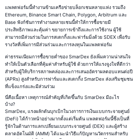
แพลตฟอร์มนี้ทำงานข้ามเครือข่ายบล็อกเชนหลายแห่ง รวมถึง
Ethereum, Binance Smart Chain, Polygon, Arbitrum และ
Base ฟังก์ชันการทำงานหลายเชนนี้ทำให้การซื้อขายมี
ประสิทธิภาพและคุ้มค่า ขยายการเข้าถึงและการใช้งาน ผู้ใช้
สามารถมีส่วนร่วมในการสเตกกิ้งและฟาร์มมิ่งด้วย SDEX เพื่อรับ
รางวัลที่เพิ่มการมีส่วนร่วมและการลงทุนในแพลตฟอร์ม
ค่าธรรมเนียมการซื้อขายต่ำของ SmarDex ยังเพิ่มความน่าสนใจ
ทำให้เป็นตัวเลือกที่คุ้มค่าสำหรับผู้ใช้ ด้วยการให้แรงจูงใจที่ดีกว่า
สำหรับผู้ให้บริการสภาพคล่องและการเสนออัตราผลตอบแทนต่อปี
(APRs) สูงสำหรับการฟาร์มและสเตกกิ้ง SmarDex ส่งเสริมชุมชน
ที่แข็งแกร่งและมีส่วนร่วม
นี่คือเนื้อหา เหตุการณ์สำคัญที่เกิดขึ้นกับ SmarDex มีอะไร
บ้าง?
SmarDex, แรงผลักดันบุกเบิกในวงการการเงินแบบกระจายศูนย์
(DeFi) ได้ก้าวหน้าอย่างมากตั้งแต่เริ่มต้น แพลตฟอร์มนี้ซึ่งเป็นที่
รู้จักในด้านการแลกเปลี่ยนแบบกระจายศูนย์ (DEX) และผู้สร้าง
ตลาดอัตโนมัติ (AMM) ได้แนะนำวิธีแก้ปัญหานวัตกรรมสำหรับ