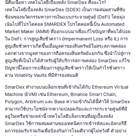
นี่คือเนื้อหา เทคโนโลยีเบื้องหลัง SmarDex คืออะไร?
เทคโนโลยีเบื้องหลัง SmarDex (SDEX) เป็นการผสมผสานที่ซับ
ซ้อนของนวัตกรรมทางการเงินแบบกระจายศูนย์ (DeFi) โดยมุ่ง
เน้นไปที่โปรโตคอล SMARDEX โปรโตคอลนี้เป็น Automated
Market Maker (AMM) ที่ออกแบบมาเพื่อแก้ไขปัญหาที่พบได้บ่อย
ใน DeFi: การสูญเสียชั่วคราว (Impermanent Loss หรือ IL) การ
สูญเสียชั่วคราวเกิดขึ้นเมื่อมูลค่าของสินทรัพย์ในสระสภาพคล่อง
แตกต่างจากมูลค่าของการถือครองสินทรัพย์แยกกัน ซึ่งนำไปสู่การ
สูญเสียที่เป็นไปได้สำหรับผู้ให้บริการสภาพคล่อง SmarDex แก้ไข
ปัญหานี้โดยการเปลี่ยนการสูญเสียชั่วคราวให้เป็นกำไรชั่วคราว
ผ่าน Volatility Vaults ที่มีสำรองสมมติ
SmarDex ทำงานบนบล็อกเชนที่เข้ากันได้กับ Ethereum Virtual
Machine (EVM) เช่น Ethereum, Binance Smart Chain,
Polygon, Arbitrum และ Base ความเข้ากันได้นี้ทำให้ SmarDex
สามารถใช้ประโยชน์จากความปลอดภัยและการกระจายศูนย์ที่มี
อยู่ในเครือข่ายเหล่านี้ เทคโนโลยีบล็อกเชนที่อยู่เบื้องหลัง
SmarDex ใช้การผสมผสานของเทคนิคการเข้ารหัสและอัลกอริธึ
มการยอมรับร่วมกันเพื่อป้องกันการโจมตีจากผู้ไม่หวังดี ตัวอย่าง