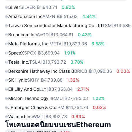
Silver
SILVER
฿1,943.71
0.92%
Amazon.com Inc
AMZN
฿9,515.63
4.84%
Taiwan Semiconductor Manufacturing Co Ltd
TSM
฿13,589
Broadcom Inc
AVGO
฿13,064.91
0.43%
Meta Platforms, Inc.
META
฿19,829.36
6.58%
SpaceX
SPCX
฿3,690.94
1.91%
Tesla, Inc.
TSLA
฿10,793.72
3.78%
Berkshire Hathaway Inc Class B
BRK.B
฿17,090.36
0.03%
SK Hynix
SKHY
฿4,739.88
1.32%
Eli Lilly And Co
LLY
฿37,353.84
2.71%
Micron Technology Inc
MU
฿27,785.03
1.02%
JPmorgan Chase & Co
JPM
฿11,754.74
0.02%
Walmart Inc
WMT
฿3,692.78
0.63%
โทเคนยอดนิยมบนเชนEthereum