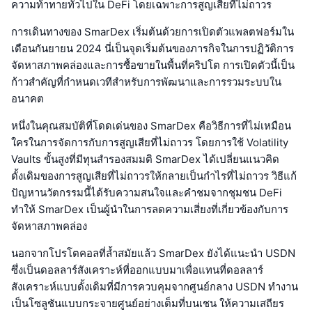
ความท้าทายทั่วไปใน DeFi โดยเฉพาะการสูญเสียที่ไม่ถาวร
การเดินทางของ SmarDex เริ่มต้นด้วยการเปิดตัวแพลตฟอร์มใน
เดือนกันยายน 2024 นี่เป็นจุดเริ่มต้นของภารกิจในการปฏิวัติการ
จัดหาสภาพคล่องและการซื้อขายในพื้นที่คริปโต การเปิดตัวนี้เป็น
ก้าวสำคัญที่กำหนดเวทีสำหรับการพัฒนาและการรวมระบบใน
อนาคต
หนึ่งในคุณสมบัติที่โดดเด่นของ SmarDex คือวิธีการที่ไม่เหมือน
ใครในการจัดการกับการสูญเสียที่ไม่ถาวร โดยการใช้ Volatility
Vaults ขั้นสูงที่มีทุนสำรองสมมติ SmarDex ได้เปลี่ยนแนวคิด
ดั้งเดิมของการสูญเสียที่ไม่ถาวรให้กลายเป็นกำไรที่ไม่ถาวร วิธีแก้
ปัญหานวัตกรรมนี้ได้รับความสนใจและคำชมจากชุมชน DeFi
ทำให้ SmarDex เป็นผู้นำในการลดความเสี่ยงที่เกี่ยวข้องกับการ
จัดหาสภาพคล่อง
นอกจากโปรโตคอลที่ล้ำสมัยแล้ว SmarDex ยังได้แนะนำ USDN
ซึ่งเป็นดอลลาร์สังเคราะห์ที่ออกแบบมาเพื่อแทนที่ดอลลาร์
สังเคราะห์แบบดั้งเดิมที่มีการควบคุมจากศูนย์กลาง USDN ทำงาน
เป็นโซลูชันแบบกระจายศูนย์อย่างเต็มที่บนเชน ให้ความเสถียร