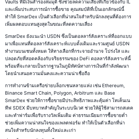
Vaults ที่มีเงินสำรองสมมุติ ซึ่งช่วยลดความเสี่ยงที่เกี่ยวข้องกับ IL
และเพิ่มประสบการณ์การซื้อขาย คุณสมบัติที่เป็นเอกลักษณ์นี้
ทำให้ SmarDex เป็นตัวเลือกที่น่าสนใจสำหรับนักลงทุนที่ต้องการ
เพิ่มผลตอบแทนสูงสุดในขณะที่ลดความเสี่ยง
SmarDex ยังแนะนำ USDN ซึ่งเป็นดอลลาร์สังเคราะห์ที่ออกแบบ
มาเพื่อแทนที่ดอลลาร์สังเคราะห์แบบดั้งเดิมและรวมศูนย์ USDN
ทำงานบนเชนทั้งหมด ให้ทางเลือกที่กระจายอำนาจ โปร่งใส และ
ปลอดภัยที่สอดคล้องกับจริยธรรมของ DeFi ดอลลาร์สังเคราะห์นี้
พร้อมที่จะกลายเป็นรากฐานในภูมิทัศน์ทางการเงินที่กำลังพัฒนา
โดยนำเสนอความมั่นคงและความน่าเชื่อถือ
การทำงานข้ามเครือข่ายบล็อกเชนหลายแห่ง เช่น Ethereum,
Binance Smart Chain, Polygon, Arbitrum และ Base
SmarDex ช่วยให้การซื้อขายมีประสิทธิภาพและคุ้มค่า โทเค็นเน
ทีฟ SDEX มีบทบาทสำคัญในระบบนิเวศ ช่วยให้ผู้ใช้สามารถสเตค
และทำฟาร์มเพื่อรับรางวัลเพิ่มเติม ค่าธรรมเนียมการซื้อขายต่ำ
ช่วยเพิ่มความน่าสนใจของแพลตฟอร์ม ทำให้เป็นตัวเลือกที่น่า
สนใจสำหรับนักลงทุนทั้งใหม่และเก่า