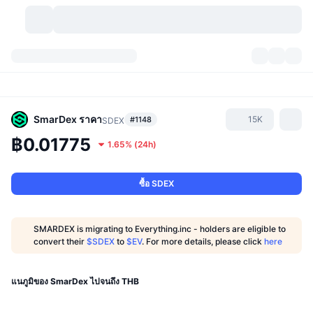
สกุลเงินคริปโต
แดชบอร์ด
สกุลเงินคริปโต
DexScan
ตลาด
อันดับ
SmarDex
ราคา
15K
#1148
SDEX
฿0.01775
1.65%
(
24h
)
สัญญาณ
ตัวกลางการแลกเปลี่ยน
หมวดหมู่
New
ภาพรวมของตลาด
กำลังมาแรง
ชุมชน
ภาพตลาดย้อนหลัง
ตลาด Spot
การซื้อขายสินทรัพย์ดิจิทัลโดยผ่านคนกลาง:
ซื้อ SDEX
ใหม่
ฟีด
API
การปลดล็อกโทเคน
จำนวนคริปโทเคอร์เรนซี
Spot
SMARDEX is migrating to Everything.inc - holders are eligible to
convert their
$SDEX
to
$EV
. For more details, please click
here
ราคาบวก
หัวข้อ
อัตราผลตอบแทน
ผลิตภัณฑ์
คลังของ บิตคอยน์
ตราสารอนุพันธ์
API
Meme Explorer
แนภูมิของ SmarDex ไปจนถึง THB
ไลฟ์สด
สินทรัพย์ในโลกแห่งความเป็นจริง
คลังของ บีเอนบี
ผลิตภัณฑ์
API คริปโต
การซื้อขายสินทรัพย์ดิจิทัลโดยไม่มีคนกลาง: