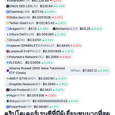
Ethereum
ETH
฿62,228.86
0.23%
UNUS SED LEO
LEO
฿325.99
0.24%
Chainlink
LINK
฿277.10
0.69%
Shiba Inu
SHIB
฿0.0001628
0.25%
Tether Gold
XAUt
฿135,183.42
0.41%
Aragon
ANT
฿4.12
Alchemix
ALCX
฿64.25
0.39%
0.41%
inSure DeFi
SURE
฿0.006385
2.20%
Zircuit
ZRC
฿0.02741
0.24%
Upland (SPARKLET)
SPARKLET
฿0.6645
0.01%
Landwolf 0x67
WOLF
฿0.0001859
2.97%
Polyhedra Network
ZKJ
฿0.2068
3.96%
ELYSIA
EL
฿0.03606
0.04%
iShares Russell 2000 Value Tokenized
IWNon
฿7,482.12
0.05%
ETF (Ondo)
ANDY (ETH)
ANDY
฿0.000181
6.01%
Graphite Network
@G
฿0.2985
2.00%
Dust Protocol
DUST
฿0.1631
0.67%
Hypr
HYPR
฿0.004306
1.36%
Shiryo
SHIRYO
฿0.000000000003122
0.14%
PowerPool
CVP
฿0.06461
1.11%
คริปโตเคอร์เรนซีที่มีผู้เยี่ยมชมมากที่สุด