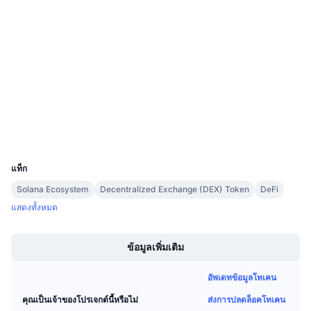
การขายที่กำลังจะมีขึ้น
0x5de8...61beef
อัตราเงินทุน
เรียนรู้และรับ
สัญญา
3.9
เรตติ้ง (CertiK)
ปฏิทิน
etherscan.io
สำรวจ
ปฏิทิน ICO
วอลเลท
ปฏิทินกิจกรรม
UCID
24203
แท็ก
Solana Ecosystem
Decentralized Exchange (DEX) Token
DeFi
แสดงทั้งหมด
Boost
ข้อมูลเพิ่มเติม
อัพเดทข้อมูลโทเคน
ส่งการปลดล็อคโทเคน
คุณเป็นเจ้าของโปรเจกต์นี้หรือไม่