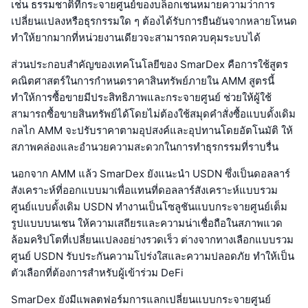
เช่น ธรรมชาติที่กระจายศูนย์ของบล็อกเชนหมายความว่าการ
เปลี่ยนแปลงหรือธุรกรรมใด ๆ ต้องได้รับการยืนยันจากหลายโหนด
ทำให้ยากมากที่หน่วยงานเดียวจะสามารถควบคุมระบบได้
ส่วนประกอบสำคัญของเทคโนโลยีของ SmarDex คือการใช้สูตร
คณิตศาสตร์ในการกำหนดราคาสินทรัพย์ภายใน AMM สูตรนี้
ทำให้การซื้อขายมีประสิทธิภาพและกระจายศูนย์ ช่วยให้ผู้ใช้
สามารถซื้อขายสินทรัพย์ได้โดยไม่ต้องใช้สมุดคำสั่งซื้อแบบดั้งเดิม
กลไก AMM จะปรับราคาตามอุปสงค์และอุปทานโดยอัตโนมัติ ให้
สภาพคล่องและอำนวยความสะดวกในการทำธุรกรรมที่ราบรื่น
นอกจาก AMM แล้ว SmarDex ยังแนะนำ USDN ซึ่งเป็นดอลลาร์
สังเคราะห์ที่ออกแบบมาเพื่อแทนที่ดอลลาร์สังเคราะห์แบบรวม
ศูนย์แบบดั้งเดิม USDN ทำงานเป็นโซลูชันแบบกระจายศูนย์เต็ม
รูปแบบบนเชน ให้ความเสถียรและความน่าเชื่อถือในสภาพแวด
ล้อมคริปโตที่เปลี่ยนแปลงอย่างรวดเร็ว ต่างจากทางเลือกแบบรวม
ศูนย์ USDN รับประกันความโปร่งใสและความปลอดภัย ทำให้เป็น
ตัวเลือกที่ต้องการสำหรับผู้เข้าร่วม DeFi
SmarDex ยังมีแพลตฟอร์มการแลกเปลี่ยนแบบกระจายศูนย์